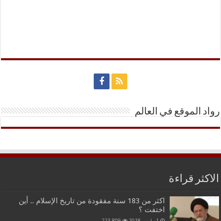
رواد الموقع في العالم
الاكثر قراءة
اكثر من 183 سنة مفقودة من تاريخ الإسلام .. أين
اختفت ؟
1 مارس,2018
223,809