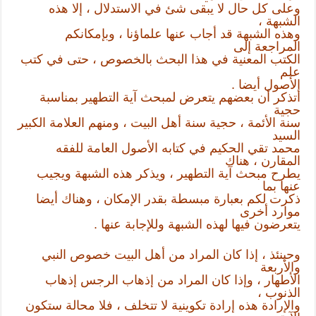
وعلى كل حال لا يبقى شئ في الاستدلال ، إلا هذه
الشبهة ،
وهذه الشبهة قد أجاب عنها علماؤنا ، وبإمكانكم
المراجعة إلى
الكتب المعنية في هذا البحث بالخصوص ، حتى في كتب
علم
الأصول أيضا .
أتذكر أن بعضهم يتعرض لمبحث آية التطهير بمناسبة
حجية
سنة الأئمة ، حجية سنة أهل البيت ، ومنهم العلامة الكبير
السيد
محمد تقي الحكيم في كتابه الأصول العامة للفقه
المقارن ، هناك
يطرح مبحث آية التطهير ، ويذكر هذه الشبهة ويجيب
عنها بما
ذكرت لكم بعبارة مبسطة بقدر الإمكان ، وهناك أيضا
موارد أخرى
يتعرضون فيها لهذه الشبهة وللإجابة عنها .
وحينئذ ، إذا كان المراد من أهل البيت خصوص النبي
والأربعة
الأطهار ، وإذا كان المراد من إذهاب الرجس إذهاب
الذنوب ،
والإرادة هذه إرادة تكوينية لا تتخلف ، فلا محالة ستكون