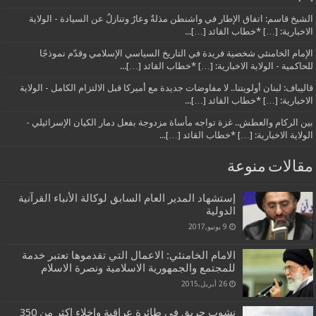
الشيخ قاسم: اتفاق الإطار في واشنطن مذلةٌ وعارٌ وتنازلٌ عن السيادة - الولاية
الاخبارية: […] *خطاب القائد […]...
الإمام الخامنئي شخصية فريدة في التاريخ السياسي الإسلامي وقدّم نموذجًا
للحاكمية - الولاية الاخبارية: […] *خطاب القائد […]...
قاليباف: لبنان أولويتنا.. لا مفاوضات جديدة مع أميركا قبل الالتزام الكامل - الولاية
الاخبارية: […] *خطاب القائد […]...
بين الركام والعطش.. غزة تواجه مأساة مزدوجة بفعل دمار الكيان الإسرائيلي -
الولاية الاخبارية: […] *خطاب القائد […]...
مقالات منوعة
إستشهاد المدير العام السابق لوكالة الأنباء القرآنية
الدولية
9 يونيو,2017
الامام الخامنئي: الاعمال التي تقدموها تعتبر خدمة
للمجتمع والجمهورية الاسلامية ونصرة الاسلام
26 أبريل,2015
نشوب حريق في طائرة عراقية واخلاء اكثر من 350