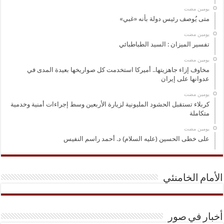
‏يومين مضت
متى يُوصف رئيس دولة بأنه «غبي»
‏يومين مضت
تفسير الميزان : السيد الطباطبائي
‏يومين مضت
مخاوف إزاء جاهزيتها.. أميركا استخدمت كل صواريخها بعيدة المدى في
عدوانها على إيران
‏يومين مضت
كربلاء تستقبل الحشود المليونية لزيارة الأربعين وسط إجراءات أمنية وخدمية
متكاملة
‏يومين مضت
على خطى الحسين (عليه السلام) د. أحمد راسم النفيس
الأمام الخامنئي
أخبار في صور