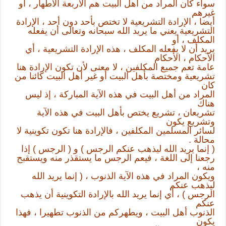
سواء كان المراد من أهل البيت هم الأربعة الأطهار ، أو
غيرهم
أيضا ، الإرادة التشريعية لا تختص بأحد دون أحد ، الإرادة
التشريعية يعني ما يريد الله سبحانه وتعالى أن يفعله
المكلف ، أو
يريد أن لا يفعله المكلف ، هذه الإرادة التشريعية ، أي
الأحكام ، الأحكام
عامة تعم جميع المكلفين ، لا معنى لأن تكون الإرادة هنا
تشريعية ومختصة بأهل البيت أو غير أهل البيت كائنا من
كان
المراد من أهل البيت في هذه الآية المباركة ، إذ ليس
هناك
تشريعان ، تشريع يختص بأهل البيت في هذه الآية
وتشريع يكون
لسائر المسلمين المكلفين ، فالإرادة هنا تكون تكوينية لا
محالة .
( إنما يريد الله ليذهب عنكم الرجس ) و ( الرجس ) إذا
رجعنا إلى اللغة ، فيعم الرجس ما يستقذر منه ويستقبح
منه ،
ويكون المراد في هذه الآية الذنوب ، ( إنما يريد الله
ليذهب عنكم
الرجس ) ، أي إنما يريد الله بالإرادة التكوينية أن يذهب
عنكم
الذنوب أهل البيت ، ويطهركم من الذنوب تطهيرا ، فهذا
يكون