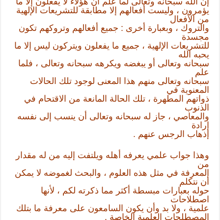
إن الله سبحانه وتعالى لما علم أن هؤلاء لا يفعلون إلا ما
يؤمرون ، وليست أفعالهم إلا مطابقة للتشريعات الإلهية
من الأفعال
والتروك ، وبعبارة أخرى : جميع أفعالهم وتروكهم تكون
مجسدة
للتشريعات الإلهية ، جميع ما يفعلون ويتركون ليس إلا ما
يحبه الله
سبحانه وتعالى أو يبغضه ويكرهه سبحانه وتعالى ، فلما
علم
سبحانه وتعالى منهم هذا المعنى لوجود تلك الحالات
المعنوية في
ذواتهم المطهرة ، تلك الحالة المانعة من الاقتحام في
الذنوب
والمعاصي ، جاز له سبحانه وتعالى أن ينسب إلى نفسه
إرادة
إذهاب الرجس عنهم .
وهذا جواب علمي يعرفه أهله ويلتفت إليه من له مقدار
من
المعرفة في مثل هذه العلوم ، والبحث لغموضه لا يمكن
أن نتكلم
حوله بعبارات مبسطة أكثر مما ذكرته لكم ، لأنها
اصطلاحات
علمية ، ولا بد وأن يكون السامعون على معرفة ما بتلك
المصطلحات العلمية الخاصة .