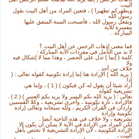
البيت
ويطهركم تطهيرا ) ، فتعين المراد من أهل البيت بقول
رسول الله
وبفعل رسول الله ، فأصبحت السنة المتفق عليها
مفسرة للآية
المباركة .
فما معنى إذهاب الرجس عن أهل البيت ؟
لا بد من التأمل في مفردات الآية المباركة :
كلمة ( إنما ) تدل على الحصر ، وهذا مما لا إشكال فيه
ولا
خلاف من أحد .
( يريد الله ) الإرادة هنا إما إرادة تكوينية كقوله تعالى : (
إذا
أراد شيئا أن يقول له كن فيكون ) ( 1 ) ، وإما هي
تشريعية كقوله
تعالى : ( يريد الله بكم اليسر ولا يريد بكم العسر ) ( 2 ) .
فالإرادة ، تارة تكوينية ، وأخرى تشريعية ، وكلا القسمين
واردان في القرآن الكريم ، ولله سبحانه وتعالى إرادة
تكوينية وإرادة
تشريعية ، ولا خلاف في هذه الناحية أيضا .
لكن المراد من الإرادة في الآية لا يمكن أن يكون إلا
الإرادة التكوينية ، لأن الإرادة التشريعية لا تختص بأهل
البيت ،