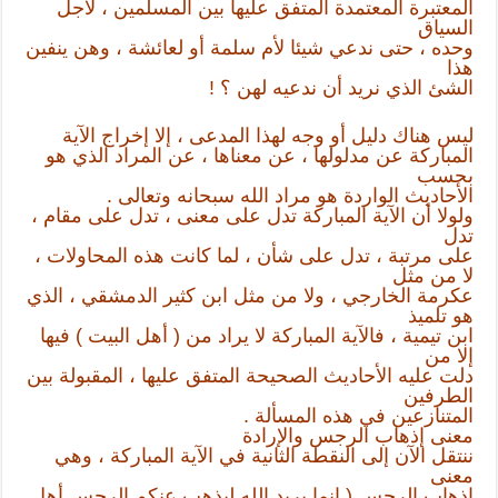
المعتبرة المعتمدة المتفق عليها بين المسلمين ، لأجل
السياق
وحده ، حتى ندعي شيئا لأم سلمة أو لعائشة ، وهن ينفين
هذا
الشئ الذي نريد أن ندعيه لهن ؟ !
ليس هناك دليل أو وجه لهذا المدعى ، إلا إخراج الآية
المباركة عن مدلولها ، عن معناها ، عن المراد الذي هو
بحسب
الأحاديث الواردة هو مراد الله سبحانه وتعالى .
ولولا أن الآية المباركة تدل على معنى ، تدل على مقام ،
تدل
على مرتبة ، تدل على شأن ، لما كانت هذه المحاولات ،
لا من مثل
عكرمة الخارجي ، ولا من مثل ابن كثير الدمشقي ، الذي
هو تلميذ
ابن تيمية ، فالآية المباركة لا يراد من ( أهل البيت ) فيها
إلا من
دلت عليه الأحاديث الصحيحة المتفق عليها ، المقبولة بين
الطرفين
المتنازعين في هذه المسألة .
معنى إذهاب الرجس والإرادة
ننتقل الآن إلى النقطة الثانية في الآية المباركة ، وهي
معنى
إذهاب الرجس ( إنما يريد الله ليذهب عنكم الرجس أهل