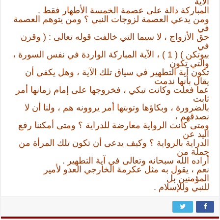
الآية
المباركة دالة على عصمة الخمسة الأطهار فقط .
ومن يدعي العصمة لزوجات النبي ؟ ومن يتوهم العصمة
في
حق الأزواج ، لا سيما التي خالفت قوله تعالى : ( وقرن
في
بيوتكن ) ( 1 ) ، الآية المباركة الواردة في نفس السورة ،
والتي تكون
تكون آية التطهير في سياق تلك الآية ، وهل يكفي أن
يقال بأنها ندمت
عما فعلت وكانت تبكي ، فخروجها على إمام زمانها أمر
ثابت
بالضرورة ، وبكاؤها وتوبتها أمر يروونه هم ، ولنا أن لا
نصدقهم ،
ومتى كانت الرواية معارضة للدراية ؟ ومتى أمكننا رفع
اليد عن
الدراية بالرواية ؟ وكيف يدعى أن تكون تلك المرأة من
جملة من
أراده الله سبحانه وتعالى في آية التطهير .
نعم ، يقول به مثل عكرمة الخارجي العدو لأمير
المؤمنين بل
للنبي وللإسلام .