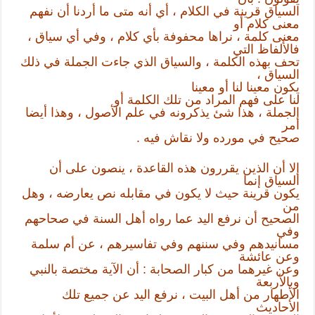
السياق قرينة في الكلام ، أي أنه متى ما أردنا أن نفهم
معنى كلام أو
معنى كلمة ، نراها محفوفة بأي كلام ، وفي أي سياق ،
فالألفاظ التي
تحف بهذه الكلمة ، والسياق الذي جاءت الجملة في ذلك
السياق ،
يكون معينا لنا أو معينا
لنا على فهم المراد من تلك الكلمة أو
الجملة ، هذا شئ يذكرونه في علم الأصول ، وهذا أيضا
أمر
صحيح في مورده ولا نقاش فيه .
إلا أن الذين يقررون هذه القاعدة ، ينصون على أن
السياق إنما
يكون قرينة حيث لا يكون في مقابله نص يعارضه ، وهل
من
الصحيح أن نرفع اليد عما رواه أهل السنة في صحاحهم
وفي
مسانيدهم وفي سننهم وفي تفاسيرهم ، عن أم سلمة
وعن عائشة
وعن غيرهما من كبار الصحابة : أن الآية مختصة بالنبي
وبالأربعة
الأطهار من أهل البيت ، نرفع اليد عن جميع تلك
الأحاديث