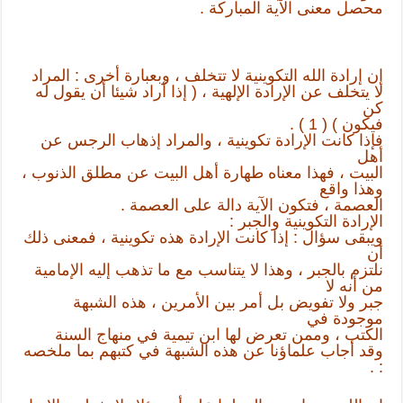
محصل معنى الآية المباركة .
إن إرادة الله التكوينية لا تتخلف ، وبعبارة أخرى : المراد
لا يتخلف عن الإرادة الإلهية ، ( إذا أراد شيئا أن يقول له
كن
فيكون ) ( 1 ) .
فإذا كانت الإرادة تكوينية ، والمراد إذهاب الرجس عن
أهل
البيت ، فهذا معناه طهارة أهل البيت عن مطلق الذنوب ،
وهذا واقع
العصمة ، فتكون الآية دالة على العصمة .
الإرادة التكوينية والجبر :
ويبقى سؤال : إذا كانت الإرادة هذه تكوينية ، فمعنى ذلك
أن
نلتزم بالجبر ، وهذا لا يتناسب مع ما تذهب إليه الإمامية
من أنه لا
جبر ولا تفويض بل أمر بين الأمرين ، هذه الشبهة
موجودة في
الكتب ، وممن تعرض لها ابن تيمية في منهاج السنة
وقد أجاب علماؤنا عن هذه الشبهة في كتبهم بما ملخصه
: .