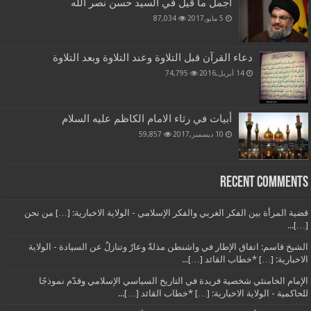
أجمل ما قيل في السيد حسن نصر الله
5 مايو,2017
87,034
دعاء القرآن قبل التلاوة وعند التلاوة وبعد التلاوة
14 أبريل,2016
74,795
أبيات في رثاء الامام الكاظم عليه السلام
10 ديسمبر,2017
59,857
Recent Comments
قضية المرأة بين الفكر الغربي والفكر الإسلامي - الولاية الاخبارية: […] من نحن
[…]...
الشيخ قاسم: اتفاق الإطار في واشنطن مذلةٌ وعارٌ وتنازلٌ عن السيادة - الولاية
الاخبارية: […] *خطاب القائد […]...
الإمام الخامنئي شخصية فريدة في التاريخ السياسي الإسلامي وقدّم نموذجًا
للحاكمية - الولاية الاخبارية: […] *خطاب القائد […]...