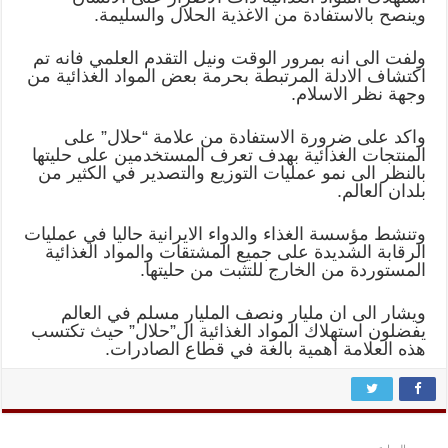
وينصح بالاستفادة من الاغذية الحلال والسليمة.
ولفت الى انه بمرور الوقت ونيل التقدم العلمي فانه تم
اكتشاف الادلة المرتبطة بحرمة بعض المواد الغذائية من
وجهة نظر الاسلام.
واكد على ضرورة الاستفادة من علامة “حلال” على
المنتجات الغذائية بهدف تعرف المستخدمين على حليتها
بالنظر الى نمو عمليات التوزيع والتصدير في الكثير من
بلدان العالم.
وتنشط مؤسسة الغذاء والدواء الايرانية حاليا في عمليات
الرقابة الشديدة على جميع المشتقات والمواد الغذائية
المستوردة من الخارج للتثبت من حليتها.
ويشار الى ان مليار ونصف المليار مسلم في العالم
يفضلون استهلاك المواد الغذائية ال”حلال” حيث تكتسب
هذه العلامة اهمية بالغة في قطاع الصادرات.