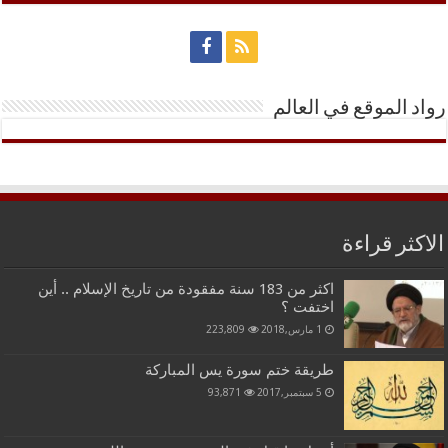
رواد الموقع في العالم
الاكثر قراءة
اكثر من 183 سنة مفقودة من تاريخ الإسلام .. أين
اختفت ؟
1 مارس,2018
223,809
طريقة ختم سورة يس المباركة
5 سبتمبر,2017
93,871