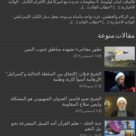
قاليباف: لبنان أولويتنا.. لا مفاوضات جديدة مع أميركا قبل الالتزام الكامل - الولاية
الاخبارية: […] *خطاب القائد […]...
بين الركام والعطش.. غزة تواجه مأساة مزدوجة بفعل دمار الكيان الإسرائيلي -
الولاية الاخبارية: […] *خطاب القائد […]...
مقالات منوعة
تطور مفاجىء تشهده مناطق جنوب اليمن
14 أغسطس,2015
الشيخ قبلان: الإتفاق بين السلطة الحالية و”إسرائيل”
الإرهابية أسوأ كارثة وطنية
27 يونيو,2026
الشيخ نعيم قاسم: العدوان الصهيوني هو المشكلة
وليس سلاح المقاومة
6 أغسطس,2025
جنة الخلد – تعلم القرآن أحد السبل المشرعة نحو
نيل النعم
29 يوليو,2019