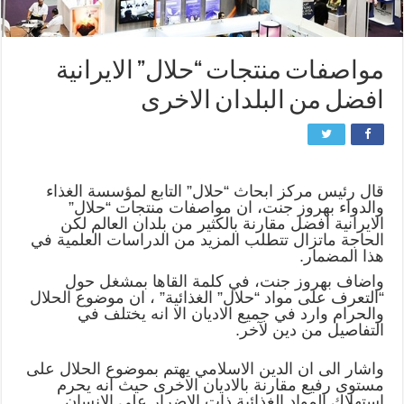
مواصفات منتجات “حلال” الايرانية
افضل من البلدان الاخرى
قال رئيس مركز ابحاث “حلال” التابع لمؤسسة الغذاء
والدواء بهروز جنت، ان مواصفات منتجات “حلال”
الايرانية افضل مقارنة بالكثير من بلدان العالم لكن
الحاجة ماتزال تتطلب المزيد من الدراسات العلمية في
هذا المضمار.
واضاف بهروز جنت، في كلمة القاها بمشغل حول
“التعرف على مواد “حلال” الغذائية” ، ان موضوع الحلال
والحرام وارد في جميع الاديان الا انه يختلف في
التفاصيل من دين لآخر.
واشار الى ان الدين الاسلامي يهتم بموضوع الحلال على
مستوى رفيع مقارنة بالاديان الاخرى حيث انه يحرم
استهلاك المواد الغذائية ذات الاضرار على الانسان