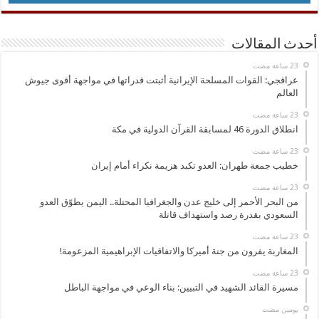
أحدث المقالات
عراقجي: القوات المسلحة الإيرانية أثبتت قدراتها في مواجهة أقوى جيوش
العالم
انطلاق الدورة 46 لمسابقة القرآن الدولية في مكة
خطيب جمعة طهران: العدو تكبد هزيمة نكراء أمام إيران
من البحر الأحمر إلى خليج عدن والجغرافيا المحتلة.. اليمن يطوّق العدو
السعودي بقدرة رصد واستهداف قاتلة
المغاربة يفرون من جنة أميركا والاتفاقيات الإبراهيمية المزعومة!
مسيرة القائد الشهيد في التبيين: بناء الوعي في مواجهة الباطل
‏يومين مضت