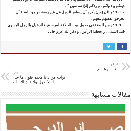
دينكم و دنياكم ، و ردكم إليّ سالمين ” .
خ 150 : و كان (ص) يكره أن يسافر الرجل في غير رفقة ، و من السنة أن
يخرجوا نفقتهم معهم .
خ 151 : و من السنة في دخول بيت الخلاء (المرحاض) الدخول بالرجل اليسرى
قبل اليمنى ، و تغطية الرأس ، و ذكر الله عز و جل .
السابق
العـــــرعــــر
التالي
ثواب من دعا فختم بقول ما شاء
الله لا حول ولا قوة إلا بالله
مقالات مشابهة