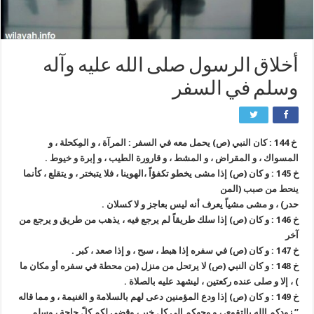
أخلاق الرسول صلى الله عليه وآله
وسلم في السفر
خ 144 : كان النبي (ص) يحمل معه في السفر : المرآة ، و المِكحلة ، و
المسواك ، و المقراض ، و المشط ، و قارورة الطيب ، و إبرة و خيوط .
خ 145 : و كان (ص) إذا مشى يخطو تكفؤاً ،الهوينا ، فلا يتبختر ، و يتقلع ، كأنما
ينحط من صبب (المن
حدر) ، و مشى مشياً يعرف أنه ليس بعاجز و لا كسلان .
خ 146 : و كان (ص) إذا سلك طريقاً لم يرجع فيه ، يذهب من طريق و يرجع من
آخر
خ 147 : و كان (ص) في سفره إذا هبط ، سبح ، و إذا صعد ، كبر .
خ 148 : و كان النبي (ص) لا يرتحل من منزل (من محطة في سفره أو مكان ما
) ، إلا و صلى عنده ركعتين ، ليشهد عليه بالصلاة .
خ 149 : و كان (ص) إذا ودع المؤمنين دعى لهم بالسلامة و الغنيمة ، و مما قاله
” زودكم الله بالتقوى ، و وجهكم إلى كل خير ، وقضى لكم كلّ حاجةٍ ، وسلم