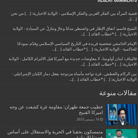
Recent Comments
قضية المرأة بين الفكر الغربي والفكر الإسلامي - الولاية الاخبارية: […] من نحن
[…]...
الشيخ قاسم: اتفاق الإطار في واشنطن مذلةٌ وعارٌ وتنازلٌ عن السيادة - الولاية
الاخبارية: […] *خطاب القائد […]...
الإمام الخامنئي شخصية فريدة في التاريخ السياسي الإسلامي وقدّم نموذجًا
للحاكمية - الولاية الاخبارية: […] *خطاب القائد […]...
قاليباف: لبنان أولويتنا.. لا مفاوضات جديدة مع أميركا قبل الالتزام الكامل - الولاية
الاخبارية: […] *خطاب القائد […]...
بين الركام والعطش.. غزة تواجه مأساة مزدوجة بفعل دمار الكيان الإسرائيلي -
الولاية الاخبارية: […] *خطاب القائد […]...
مقالات منوعة
خطيب جمعة طهران: مقاومة غزة كشفت عن وجه
اميركا القبيح
16 ديسمبر,2023
متمسكون بحقنا في الحرية والاستقلال على أساس
هويتنا الإيمانية