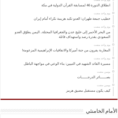
انطلاق الدورة 46 لمسابقة القرآن الدولية في مكة
‏يوم واحد مضت
خطيب جمعة طهران: العدو تكبد هزيمة نكراء أمام إيران
‏يوم واحد مضت
من البحر الأحمر إلى خليج عدن والجغرافيا المحتلة.. اليمن يطوّق العدو
السعودي بقدرة رصد واستهداف قاتلة
‏يوم واحد مضت
المغاربة يفرون من جنة أميركا والاتفاقيات الإبراهيمية المزعومة!
‏يوم واحد مضت
مسيرة القائد الشهيد في التبيين: بناء الوعي في مواجهة الباطل
‏يومين مضت
بصــــــائر الدرجــــــات
‏يومين مضت
كيف يكون مستقبل مضيق هرمز
الأمام الخامنئي