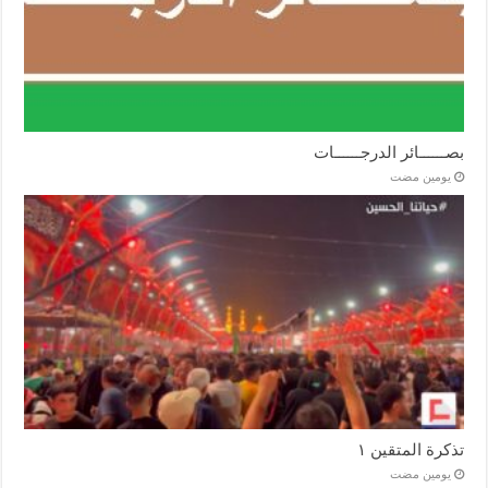
بصــــــائر الدرجــــــات
‏يومين مضت
تذكرة المتقين ١
‏يومين مضت