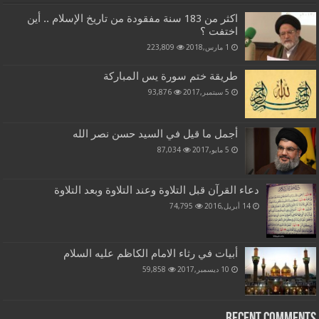
اكثر من 183 سنة مفقودة من تاريخ الإسلام .. أين
اختفت ؟
1 مارس,2018
223,809
طريقة ختم سورة يس المباركة
5 سبتمبر,2017
93,876
أجمل ما قيل في السيد حسن نصر الله
5 مايو,2017
87,034
دعاء القرآن قبل التلاوة وعند التلاوة وبعد التلاوة
14 أبريل,2016
74,795
أبيات في رثاء الامام الكاظم عليه السلام
10 ديسمبر,2017
59,858