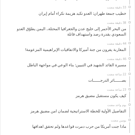
خطيب جمعة طهران: العدو تكبد هزيمة نكراء أمام إيران
من البحر الأحمر إلى خليج عدن والجغرافيا المحتلة.. اليمن يطوّق العدو
السعودي بقدرة رصد واستهداف قاتلة
المغاربة يفرون من جنة أميركا والاتفاقيات الإبراهيمية المزعومة!
مسيرة القائد الشهيد في التبيين: بناء الوعي في مواجهة الباطل
بصــــــائر الدرجــــــات
كيف يكون مستقبل مضيق هرمز
‏يوم واحد مضت
التفاصيل الأولية للخطة الاستراتيجية لضمان امن مضيق هرمز
‏يومين مضت
ماذا جنت أمريكا من حرب دمرت قواعدها ولم تحقق اهدافها