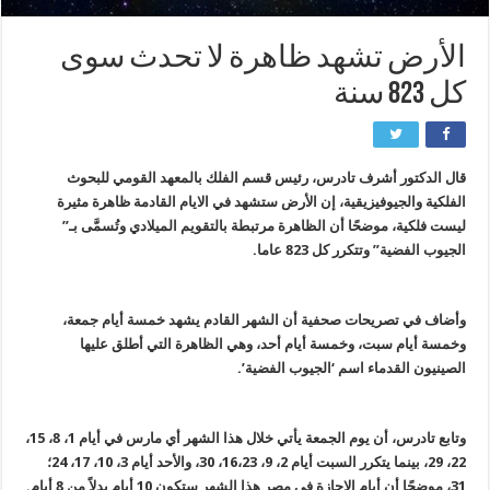
الأرض تشهد ظاهرة لا تحدث سوى
كل 823 سنة
قال الدكتور أشرف تادرس، رئيس قسم الفلك بالمعهد القومي للبحوث
الفلكية والجيوفيزيقية، إن الأرض ستشهد في الايام القادمة ظاهرة مثيرة
ليست فلكية، موضحًا أن الظاهرة مرتبطة بالتقويم الميلادي وتُسمَّى بـ”
الجيوب الفضية” وتتكرر كل 823 عاما.
وأضاف في تصريحات صحفية أن الشهر القادم يشهد خمسة أيام جمعة،
وخمسة أيام سبت، وخمسة أيام أحد، وهي الظاهرة التي أطلق عليها
الصينيون القدماء اسم ‘الجيوب الفضية’.
وتابع تادرس، أن يوم الجمعة يأتي خلال هذا الشهر أي مارس في أيام 1، 8، 15،
22، 29، بينما يتكرر السبت أيام 2، 9، 16،23، 30، والأحد أيام 3، 10، 17، 24؛
31، موضحًا أن أيام الإجازة في مصر هذا الشهر ستكون 10 أيام بدلاً من 8 أيام.