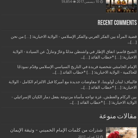
10 ديسمبر,2017
59,854
Recent Comments
قضية المرأة بين الفكر الغربي والفكر الإسلامي - الولاية الاخبارية: […] من نحن
[…]...
الشيخ قاسم: اتفاق الإطار في واشنطن مذلةٌ وعارٌ وتنازلٌ عن السيادة - الولاية
الاخبارية: […] *خطاب القائد […]...
الإمام الخامنئي شخصية فريدة في التاريخ السياسي الإسلامي وقدّم نموذجًا
للحاكمية - الولاية الاخبارية: […] *خطاب القائد […]...
قاليباف: لبنان أولويتنا.. لا مفاوضات جديدة مع أميركا قبل الالتزام الكامل - الولاية
الاخبارية: […] *خطاب القائد […]...
بين الركام والعطش.. غزة تواجه مأساة مزدوجة بفعل دمار الكيان الإسرائيلي -
الولاية الاخبارية: […] *خطاب القائد […]...
مقالات منوعة
شذرات من كلمات الإمام الخميني – وثيقة الإيمان
12 فبراير,2017