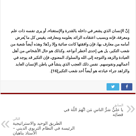
إنّ الإنسان الذي يشعر في داخله بالقدرة والإستغناء، أو يرى نفسه ذات علم
ومعرفة، فإنه وبسبب اعتقاده الزائد بعلومه ومعارفه، يقيس كل ما يُعرض
أمامه من معارف بها، فإن وافقتها كانت صائبة وإلا ردّها؛ وهذه أيضاً شعبة من
شعب التكبر، بل هي إحدى أخطر أنواعه. وكذلك هو حال الأشخاص من أهل
العبادة والزهد والتوجه إلى الله والسلوك المعنوي، فإن التكبر قد يوجد في
أعمالهم ونفوسهم. نفس ذلك العجب الذي ينشأ في باطن الإنسان العابد
والزاهد جراء عبادته هو أيضاً أحد شعب التكبر[16].
السابق
يا عليُّ شرُّ الناسِ مَن اتَّهَمَ اللّهَ في
قضائِه
التالي
الطريق الوحيد والاستراتيجية
الرئيسة في النظام التربوي الديني –
الأستاذ بناهيان