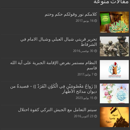
مقالات منوعة
كلامكم نور وقولكم حكم وحتم
16 يونيو,2017
تحرير قريتي شيال العبلي وشيال الامام في
الشرقاط
30 نوفمبر,2016
النظام مستمر بفرض الإقامة الجبرية على آية الله
قاسم
7 يوليو,2017
(( زَواجُ مَعْصُومَيْنِ فِي الْكَوْنِ انْفَرَدْ )) – قصيدةٌ من
ديوان مدائح الأطهار
15 يوليو,2023
سيتم التعامل مع الجيش التركي كقوة احتلال
23 أكتوبر,2016