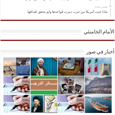
‏يومين مضت
ماذا جنت أمريكا من حرب دمرت قواعدها ولم تحقق اهدافها
الأمام الخامنئي
أخبار في صور