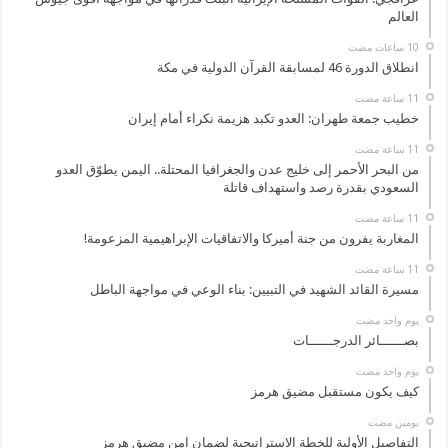
العالم
انطلاق الدورة 46 لمسابقة القرآن الدولية في مكة
خطيب جمعة طهران: العدو تكبد هزيمة نكراء أمام إيران
من البحر الأحمر إلى خليج عدن والجغرافيا المحتلة.. اليمن يطوّق العدو
السعودي بقدرة رصد واستهداف قاتلة
المغاربة يفرون من جنة أميركا والاتفاقيات الإبراهيمية المزعومة!
مسيرة القائد الشهيد في التبيين: بناء الوعي في مواجهة الباطل
‏يوم واحد مضت
بصــــــائر الدرجــــــات
‏يوم واحد مضت
كيف يكون مستقبل مضيق هرمز
‏يومين مضت
التفاصيل الأولية للخطة الاستراتيجية لضمان امن مضيق هرمز