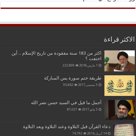
الاكثر قراءة
اكثر من 183 سنة مفقودة من تاريخ الإسلام .. أين
اختفت ؟
1 مارس,2018
223,809
طريقة ختم سورة يس المباركة
5 سبتمبر,2017
93,862
أجمل ما قيل في السيد حسن نصر الله
5 مايو,2017
87,027
دعاء القرآن قبل التلاوة وعند التلاوة وبعد التلاوة
14 أبريل,2016
74,792