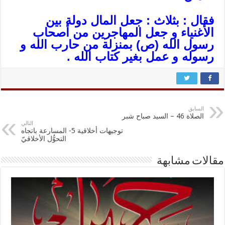
فقال : بثلاث : جعل المال دولة بين
الأغنياء و جعل المهاجرين من أصحاب
رسول الله (ص) بمنزلة من حارب الله و
رسوله و عمل بغير كتاب الله .
السابق
الصلاة 46 – السيد صباح شبر
التالي
توجيهات أخلاقية 5- المسارعة باتجاه
التحوُّل الأخلاقيّ
مقالات مشابهة