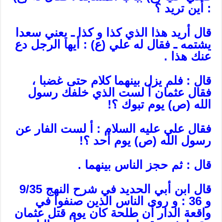
: أين تريد ؟
قال أريد هذا الذي كذا و كذا ـ يعني سعدا
يشتمه ـ فقال له علي (ع) : أيها الرجل دع
عنك هذا .
قال : فلم يزل بينهما كلام حتى غضبا ،
فقال عثمان أ لست الذي خلفك رسول
الله (ص) يوم تبوك ؟!
فقال علي عليه السلام : أ لست الفار عن
رسول الله (ص) يوم أحد ؟!
قال : ثم حجز الناس بينهما .
قال ابن أبي الحديد في شرح النهج 9/35
و 36 : و روى الناس الذين صنفوا في
واقعة الدار أن طلحة كان يوم قتل عثمان