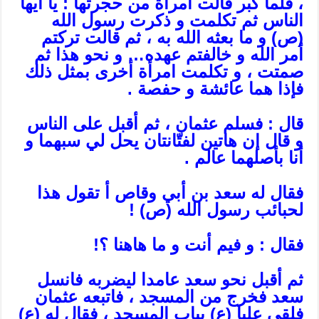
، فلما كبر قالت امرأة من حجرتها : يا أيها
الناس ثم تكلمت و ذكرت رسول الله
(ص) و ما بعثه الله به ، ثم قالت تركتم
أمر الله و خالفتم عهده… و نحو هذا ثم
صمتت ، و تكلمت امرأة أخرى بمثل ذلك
فإذا هما عائشة و حفصة .
قال : فسلم عثمان ، ثم أقبل على الناس
و قال إن هاتين لفتّانتان يحل لي سبهما و
أنا بأصلهما عالم .
فقال له سعد بن أبي وقاص أ تقول هذا
لحبائب رسول الله (ص) !
فقال : و فيم أنت و ما هاهنا ؟!
ثم أقبل نحو سعد عامدا ليضربه فانسل
سعد فخرج من المسجد ، فاتبعه عثمان
فلقي عليا (ع) بباب المسجد ، فقال له (ع)