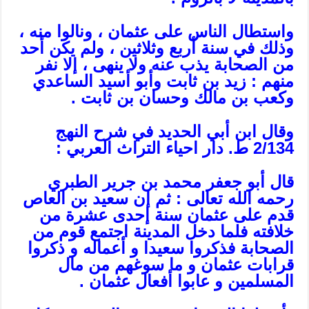
واستطال الناس على عثمان ، ونالوا منه ،
وذلك في سنة أربع وثلاثين ، ولم يكن أحد
من الصحابة يذب عنه ولا ينهى ، إلا نفر
منهم : زيد بن ثابت وأبو أسيد الساعدي
وكعب بن مالك وحسان بن ثابت .
وقال ابن أبي الحديد في شرح النهج
2/134 ط. دار احياء التراث العربي :
قال أبو جعفر محمد بن جرير الطبري
رحمه الله تعالى : ثم إن سعيد بن العاص
قدم على عثمان سنة إحدى عشرة من
خلافته فلما دخل المدينة اجتمع قوم من
الصحابة فذكروا سعيدا و أعماله و ذكروا
قرابات عثمان و ما سوغهم من مال
المسلمين و عابوا أفعال عثمان .