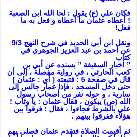
فكان علي (ع) يقول : لحا الله ابن الصعبة
! أعطاه عثمان ما أعطاه و فعل به ما
فعل!
ونقل ابن أبي الحديد في شرح النهج 9/3
عن أحمد بن عبد العزيز الجوهري في
كتاب
” أخبار السقيفة ” بسنده عن أبي بن
كعب الحارثي ، في رواية مفصلة ، إلى أن
قال في صفحة 5 : فتبعته [ أي : عثمان ]
حتى دخل المسجد ، فإذا عمار جالس إلى
سارية ، و حوله نفر من أصحاب رسول
الله (ص) يبكون ، فقال عثمان : يا وثاب !
علي بالشرط فجاءوا ، فقال : فرقوا بين
هؤلاء ففرقوا بينهم .
ثم أقيمت الصلاة فتقدم عثمان فصلى بهم