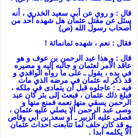
قال : و روي عن أبي سعيد الخدري ، أنه
سئل عن مقتل عثمان هل شهده أحد من
أصحاب رسول الله (ص)
فقال : نعم ، شهده ثمانمائة !
قال : و هذا عبد الرحمن بن عوف و هو
عاقد الأمر لعثمان و جالبه إليه و مصيره
في يده ، يقول ـ على ما رواه الواقدي و
قد ذكر له عثمان في مرضه الذي مات
فيه ـ : عاجلوه قبل أن يتمادى في ملكه ،
فبلغ ذلك عثمان ، فبعث إلى بئر كان عبد
الرحمن يسقي منها نعمه فمنع منها و
وصى عبد الرحمن ألا يصلي عليه عثمان ،
فصلى عليه الزبير ـ أو سعد بن أبي وقاص
ـو قد كان حلف لما تتابعت أحداث عثمان
ألا يكلمه أبدا .