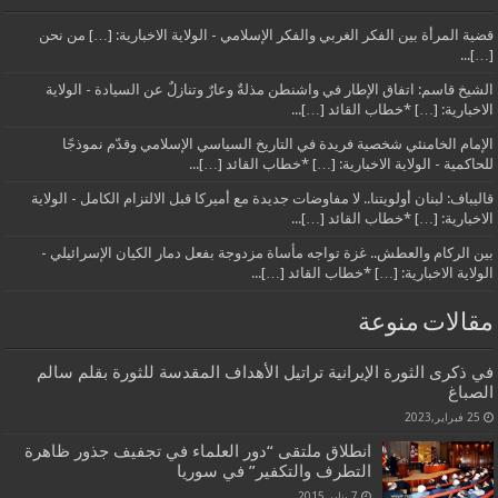
قضية المرأة بين الفكر الغربي والفكر الإسلامي - الولاية الاخبارية: […] من نحن
[…]...
الشيخ قاسم: اتفاق الإطار في واشنطن مذلةٌ وعارٌ وتنازلٌ عن السيادة - الولاية
الاخبارية: […] *خطاب القائد […]...
الإمام الخامنئي شخصية فريدة في التاريخ السياسي الإسلامي وقدّم نموذجًا
للحاكمية - الولاية الاخبارية: […] *خطاب القائد […]...
قاليباف: لبنان أولويتنا.. لا مفاوضات جديدة مع أميركا قبل الالتزام الكامل - الولاية
الاخبارية: […] *خطاب القائد […]...
بين الركام والعطش.. غزة تواجه مأساة مزدوجة بفعل دمار الكيان الإسرائيلي -
الولاية الاخبارية: […] *خطاب القائد […]...
مقالات منوعة
في ذكرى الثورة الإيرانية تراتيل الأهداف المقدسة للثورة بقلم سالم
الصباغ
25 فبراير,2023
انطلاق ملتقى “دور العلماء في تجفيف جذور ظاهرة
التطرف والتكفير” في سوريا
7 يناير,2015