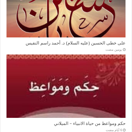
على خطى الحسين (عليه السلام) د. أحمد راسم النفيس
‏يومين مضت
حكم ومواعظ من حياة الانبياء – الميلاني