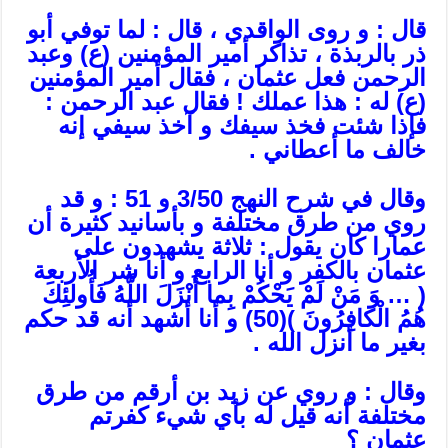
قال : و روى الواقدي ، قال : لما توفي أبو
ذر بالربذة ، تذاكر أمير المؤمنين (ع) وعبد
الرحمن فعل عثمان ، فقال أمير المؤمنين
(ع) له : هذا عملك ! فقال عبد الرحمن :
فإذا شئت فخذ سيفك و آخذ سيفي إنه
خالف ما أعطاني .
وقال في شرح النهج 3/50 و 51 : و قد
روي من طرق مختلفة و بأسانيد كثيرة أن
عمارا كان يقول : ثلاثة يشهدون على
عثمان بالكفر و أنا الرابع و أنا شر الأربعة
( … وَ مَنْ لَمْ يَحْكُمْ بِما أَنْزَلَ اللَّهُ فَأُولئِكَ
هُمُ الْكافِرُونَ )
(50)
و أنا أشهد أنه قد حكم
بغير ما أنزل الله .
وقال : و روي عن زيد بن أرقم من طرق
مختلفة أنه قيل له بأي شي‏ء كفرتم
عثمان ؟