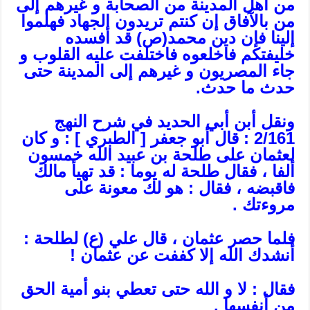
من أهل المدينة من الصحابة و غيرهم إلى
من بالآفاق إن كنتم تريدون الجهاد فهلموا
إلينا فإن دين محمد(ص) قد أفسده
خليفتكم فاخلعوه فاختلفت عليه القلوب و
جاء المصريون و غيرهم إلى المدينة حتى
حدث ما حدث.
ونقل أبن أبي الحديد في شرح النهج
2/161 : قال أبو جعفر [ الطبري ] : و كان
لعثمان على طلحة بن عبيد الله خمسون
ألفا ، فقال طلحة له يوما : قد تهيأ مالك
فاقبضه ، فقال : هو لك معونة على
مروءتك .
فلما حصر عثمان ، قال علي (ع) لطلحة :
أنشدك الله إلا كففت عن عثمان !
فقال : لا و الله حتى تعطي بنو أمية الحق
من أنفسها .