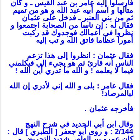
فأرسلوا إليه عامر بن عبد القيس ـ و كان
متألها و اسم أبيه عبد الله و هو من تميم
ثم من بني العنبر ـ فدخل على عثمان
فقال له : إن ناسا من الصحابة اجتمعوا و
نظروا في أعمالك فوجدوك قد ركبت
أمورا عظاما فاتق الله و تب إليه
فقال عثمان : انظروا إلى هذا تزعم
الناس أنه قارئ ثم هو يجي‏ء إلي فيكلمني
فيما لا يعلمه ! و الله ما تدري أين الله !
فقال عامر : بلى و الله إني لأدري إن الله
لبالمرصاد!
فأخرجه عثمان .
وقال ابن أبي الحديد في شرح النهج
2/144 : و روى أبو جعفر [ الطبري ] قال :
كان عمرو بن العاص شديد التحريض و