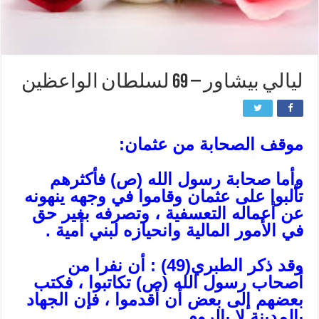
ليالي بيشاور – 69 لسلطان الواعظين
موقف الصحابة من عثمان:
وأما صحابة رسول الله (ص) فأكثرهم
تألبوا على عثمان وقاموا في وجهه ينهونه
عن أعماله التعسفية ، وتصرفه بغير حق
في الأمور المالية وانحيازه لبني أمية .
وقد ذكر الطبري
(49)
: أن نفرا من
أصحاب رسول الله (ص) تكاتبوا ، فكتب
بعضهم إلى بعض أن أقدموا ، فإن الجهاد
بالمدينة لا بالروم .