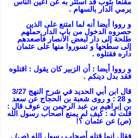
مقنعا بثوب قد استتر به عن أعين الناس
يرمي الدار بالسهام .
و رووا أيضا أنه لما امتنع على الذين
حصروه الدخول من باب الدار حملهم
طلحة إلى دار لبعض الأنصار فأصعدهم
إلى سطحها و تسوروا منها على عثمان
داره فقتلوه .
و رووا أيضا : أن الزبير كان يقول : اقتلوه
فقد بدل دينكم .
قال ابن أبي الحديد في شرح النهج 3/27
و 28 : و روى شعبة بن الحجاج عن سعد
بن إبراهيم بن عبد الرحمن بن عوف قال :
قلت له : كيف لم يمنع أصحاب رسول الله
(ص) عن عثمان ؟!
فقال إنما قتله أصحاب رسول الله (ص) .