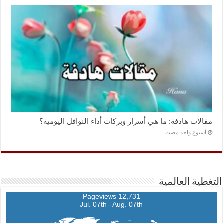
مقالات هادفة: ما هي أسرار وبركات أداء النوافل اليومية؟
‏أسبوع واحد مضت
التغطية العالمية
12,731 Pageviews
Jul. 07th - Aug. 07th