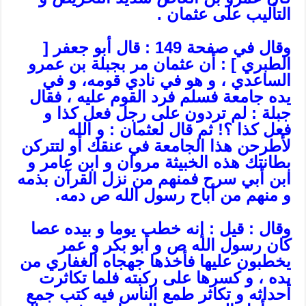
التأليب على عثمان .
وقال في صفحة 149 : قال أبو جعفر [
الطبري ] : أن عثمان مر بجبلة بن عمرو
الساعدي ، و هو في نادي قومه، و في
يده جامعة فسلم فرد القوم عليه ، فقال
جبلة : لم تردون على رجل فعل كذا و
فعل كذا ؟! ثم قال لعثمان : و الله
لأطرحن هذا الجامعة في عنقك أو لتتركن
بطانتك هذه الخبيثة مروان و ابن عامر و
ابن أبي سرح فمنهم من نزل القرآن بذمه
و منهم من أباح رسول الله ص دمه.
وقال : قيل : إنه خطب يوما و بيده عصا
كان رسول الله ص و أبو بكر و عمر
يخطبون عليها فأخذها جهجاه الغفاري من
يده ، و كسرها على ركبته فلما تكاثرت
أحداثه و تكاثر طمع الناس فيه كتب جمع