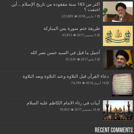
اكثر من 183 سنة مفقودة من تاريخ الإسلام .. أين
اختفت ؟
1 مارس,2018
223,809
طريقة ختم سورة يس المباركة
5 سبتمبر,2017
93,853
أجمل ما قيل في السيد حسن نصر الله
5 مايو,2017
87,020
دعاء القرآن قبل التلاوة وعند التلاوة وبعد التلاوة
14 أبريل,2016
74,789
أبيات في رثاء الامام الكاظم عليه السلام
10 ديسمبر,2017
59,853
Recent Comments