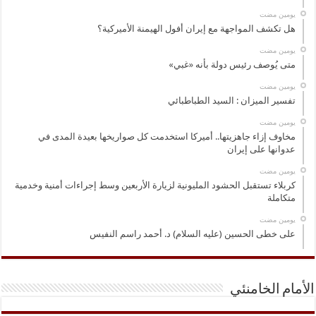
‏يومين مضت
هل تكشف المواجهة مع إيران أفول الهيمنة الأميركية؟
‏يومين مضت
متى يُوصف رئيس دولة بأنه «غبي»
‏يومين مضت
تفسير الميزان : السيد الطباطبائي
‏يومين مضت
مخاوف إزاء جاهزيتها.. أميركا استخدمت كل صواريخها بعيدة المدى في
عدوانها على إيران
‏يومين مضت
كربلاء تستقبل الحشود المليونية لزيارة الأربعين وسط إجراءات أمنية وخدمية
متكاملة
‏يومين مضت
على خطى الحسين (عليه السلام) د. أحمد راسم النفيس
الأمام الخامنئي