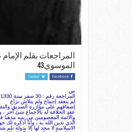
المراجعات بقلم الإمام
الموسوي43
Twitter
Facebook
س
المراجعة رقم : 30 صفر سنة 1330
لم ينعقد إجماع ولم يتلاش نزاع
إصفاقهم على مؤازرة الصديق والنص
عقد الخلافة له بالاجماع شئ آخر ، 
والأئمة المعصومين من بنيه مذهبا ف
الذي ندين الله به ، وأنا أذكره لك ج
الاسلامية لا مجد لها إلا بدولة تلم 