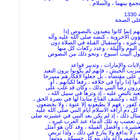
مع بينهما ، والسلام .
ن الأخروية ، كنصه صلى الله عليه وآله
ره ، واستقبال القبلة في الصلاة دون
ليوم والليلة ، وعدد ركعات كل منها
ول البيت أسبوع ، ونحو ذلك من النصوص
لايات والإمارات ، وتدبير قواعد
سريب الجيش ، فإنهم لم يكونوا يرون التعبد
مل على مقتضاه ، بل جعلوا لأفكارهم مسرحا
وا إذا رأوا في خلافه ، رفعا لكيانهم ، أو
حرزون رضا النبي بذلك ، وكان قد غلب على
بد بالنص عليه ، إذ وترها في سبيل الله ،
لله ، وكشف القناع منابذا لها في نصرة الحق ،
فور ، فهم لا يطيعونه إلا عنوة ، ولا يخضعون
 كل دم أراقه الاسلام أيام النبي صلى الله عليه
ثال ذلك ، إذ لم يكن بعد النبي في عشيرته صلى
ن تعصب به تلك الدماء عند العرب غيره ،
لعشيرة ، وأفضل القبيلة ، وقد كان هو أمثل
، لا يدافع ولا ينازع في ذلك ، ولذا تربص
 ، وأضمروا له ولذريته كل حسيكة ، ووثبوا