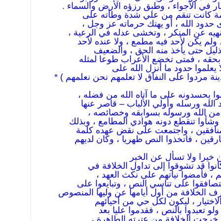
ار في الأجواء ، وطبق رزؤه الأرض والسماء .
مة كانت تنقم من علي شدة وطأته على
ى حدود الله ، أو يهتك حرماته عز وجل ،
يه عن المنكر ، وتخشى عدله في الرعية ،
لم يكن لأحد فيه مطمع ، ولا عنده لأحد
ذليل حتى يأخذ منه الحق ، والضعيف
 بحقه ، فمتى تخضع الأعراب طوعا لمثله
 يعلموا حدود ما أنزل الله على
وا يحسدونه على ما آتاه الله من فضله ،
الله ورسله وأولي الألباب – قاصر عنها
ال من الله ورسوله بسوابقه وخصائصه ،
، وشأوا تنقطع دونه هوادي المطامع ، وبذلك
نافقين ، واجتمعت على نقض عهده كلمة
رقين ، فاتخذوا النص ظهريا ، وكان لديهم
خيرا ولا تسأل عن الخبر
انوا قد تشوقوا إلى تداول الخلافة في
 ، فأمضوا نياتهم على نكث العهد ،
صافقوا على تناسي النص ، وتبايعوا على
رف الخلافة من أول أيامها عن وليها المنصوص
الاختيار ، ليكون لكل حي من أحيائهم
لو تعبدوا بالنص ، فقدموا عليا بعد
ا خرجت الخلافة من عترته الطاهرة ،