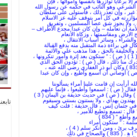
إلا برعايا توازرها بأنفسها وأموالها ، فإن
ا الشرعي وهو النائب في حكمه عن رسول الله
ا غير ، وإن تعذر ذلك ، فاستولى على سلطان
ؤازرته في كل أمر يتوقف عليه عز الاسلام
 ، ولا يجوز شق عصا المسلمين ، وتفريق
أمة أن تعامله – وإن كان عبدا مجدع الأطراف –
 الأرض ومقاسمتها ، وزكاة الأنعام
 والشراء ، وسائر أسباب الانتقال ،
ال في براءة ذمة المتقبل منه بدفع القبالة
 ، والخليفة بالحق ، هذا مذهب علي والأئمة
درك منا ذلك ، قال ( ص ) : تؤدون الحق الذي
؟ فقال ( ص ) : اسمعوا وأطيعوا ، فإنما عليهم
ا يهتدون بهداي ، ولا يستنون بسنتي وسيقوم
تابعن
في جثمان إنس ، قال حذيفة : قلت كيف
قال : تسمع وتطيع للأمير ،
ع ” ( 834 )
لمة : ” ستكون أمراء
برئ ، ومن أنكر سلم ( 4 ) ،
الصحاح في ذلك