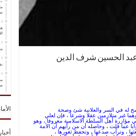
‏ي
ما
تص
هل
ال
مت
 عبد الحسين شرف الدين
تف
مخ
صو
الأما
ح له في السر والعلانية شئ وصحة
وهما غير متلازمين عقلا وشرعا ، فإن لعلي
ي مؤازرة أهل السلطة الاسلامية معروفا ، وهو
وابا عما قلت ، وحاصله أن من رأيهم أن الأمة
شعثها ، وترأب صدعها ، وتحفظ ثغورها ،
أخبا