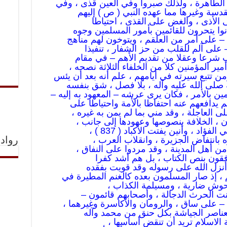
 الطاهرة ، ولذلك صبروا وفي العين قذى ، وفي
قدسة وغيرها مما عهده النبي ( ص ) إليهم
لأذى ، والغض على القذى ، احتياطا
نوا يتحرون للقائمين بأمور المسلمين وجوه
– على أمر من العلقم ، ويتوخون لهم مناهج
على آلم للقلب من حز الشفار ، تنفيذا
اجب شرعا وعقلا من تقديم الأهم – في مقام
ر المؤمنين كلا من الخلفاء الثلاثة نصحه ،
لى الله عليه وآله ، بلا فصل ، شق بنفسه
ين بالأمر ، فكان يرى عرشه – المعهود به إليه –
 يدافعهم عنه احتفاظا بالأمة واحتياطا على
 على العاجلة ، وقد مني بما لم يمن به غيره ،
، الخلافة بنصوصها وعهودها إلى جانب ،
د ، وأنين يفتت الأكباد ( 837 ) ،
ه بانتفاض الجزيرة ، وانقلاب العرب ،
رواد 
 من أهل المدينة ، وقد مردوا على النفاق ،
قون بنص الكتاب ، بل هم أشد كفرا
ا أنزل الله على رسوله وقد قويت بفقده
 ، إذ صار المسلمون بعده كالغنم المطيرة في
ووحوش ضارية ، ومسيلمة الكذاب ،
نت الحرث الدجالة ، وأصحابهم قائمون –
على ساق ، والرومان والأكاسرة وغيرهما ،
العناصر الجياشة بكل حنق من محمد وآله
الاسلام تريد أن تنقض أساسها ،