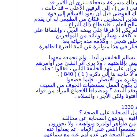
 ذلك مسرعة متعجلة ، ترى أن الأمر قد
بي ( ص ) ، إلى الرفيق الأعلى – قد حانت ،
ك الفوضى قبل أن يعود الاسلام إلى قوة
 هذين الخطرين ، فكان من الطبيعي له أن يقدم
صالح العام ، فانقطاع ذلك النزاع ،
 لم يكن إلا فرقا على بيضة الدين ، وإشفاقا على
 كافة ، وسائر أوليائه من المهاجرين
حلق شجى ، وكلامه مدة حياته بعد
بار في هذا متواترة عن أئمة العترة الطاهرة
يسالم الخليفتين أبدا ، ولم تجمعه معهما
يض بإفاضتهم ، ولا يرى أثر الشئ من أوامرهم
 بنا إلى ذكره ( 1 ) ( 840 ) .
فتونا ولكن الأجر ، والسلام .
مل الصحابة على الصحة ؟
لثاقبة ، ينزهون الصحابة عن مخالفة
من ظواهر أوامره ونواهيه ، ولا يجوزون
 يسمعوا النص على الإمام ، ثم يعدلوا عنه
لهم على الصحة في عدو لهم عنه مع سماعهم