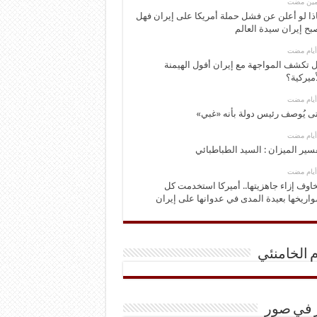
ومين مضت
ذا لو أعلن عن فشل حملة أمريكا على إيران فهل
بح إيران سيدة العالم
 تكشف المواجهة مع إيران أفول الهيمنة
أميركية؟
ى يُوصف رئيس دولة بأنه «غبي»
سير الميزان : السيد الطباطبائي
اوف إزاء جاهزيتها.. أميركا استخدمت كل
اريخها بعيدة المدى في عدوانها على إيران
م الخامنئي
ر في صور