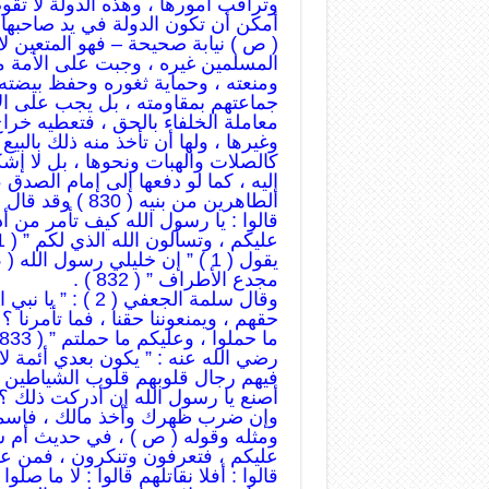
وتراقب أمورها ، وهذه الدولة لا تقوم 
أمكن أن تكون الدولة في يد صاحبه
( ص ) نيابة صحيحة – فهو المتعين ل
المسلمين غيره ، وجبت على الأمة م
ومنعته ، وحماية ثغوره وحفظ بيضته
جماعتهم بمقاومته ، بل يجب على ال
معاملة الخلفاء بالحق ، فتعطيه خراج
وغيرها ، ولها أن تأخذ منه ذلك بالبيع
كالصلات والهبات ونحوها ، بل لا إشك
إليه ، كما لو دفعها إلى إمام الصدق
الطاهرين من بنيه ( 830 ) وقد قال ( 1 ) ( ص ) : ” ستكون بعد إثرة وأمور تنكرونها ،
قالوا : يا رسول الله كيف تأمر من أ
عليكم ، وتسألون الله الذي لكم ” ( 831 ) وكان أبو ذر الغفاري رضي الله عنه ،
يقول ( 1 ) ” إن خليلي رسول الله ( ص ) أوصاني أن أسمع وأطيع ، وإن كان عبدا
مجدع الأطراف ” ( 832 ) .
وقال سلمة الجعفي ( 2 ) : ” يا نبي الله أرأيت إن قامت علينا أمراء يسألوننا
حقهم ، ويمنعوننا حقنا ، فما تأمرنا 
ما حملوا ، وعليكم ما حملتم ” ( 833 ) وقال ( ص ) في حديث حذيفة بن اليمان ( 3 )
رضي الله عنه : ” يكون بعدي أئمة ل
فيهم رجال قلوبهم قلوب الشياطين 
أصنع يا رسول الله إن أدركت ذلك ؟ 
وإن ضرب ظهرك وأخذ مالك ، فاسمع وأط
ومثله وقوله ( ص ) ، في حديث أم س
عليكم ، فتعرفون وتنكرون ، فمن عرف 
قالوا : أفلا نقاتلهم قالوا : لا ما صلوا ” ا ه‍ . ( 835 ) و