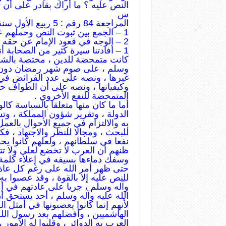
النص عليه ؟ ما أراك بقادر على أن تج
س
المراجعة 84 رقم : 5 ربيع الأول سنة 1330
1 – الجمع بين ثبوت النص وحملهم على الصحة
2 – الوجه في قعود الإمام عن حقه
1 – أفادتنا سيرة كثير من الصحابة أنهم إنما كانوا يتعبدون بالنصوص إذا
كانت متمحضة للدين ، مختصة بالشؤو
وسلم ، على صوم شهر رمضان دون غي
غيرها ، ونصه على عدد الفرائض في ا
وكيفياتها ، ونصه على أن الطواف ح
المتمحضة للنفع الأخروي .
أما ما كان منها متعلقا بالسياسة كالو
الدولة ، وتقرير شؤون المملكة ، وت
به والالتزام في جميع الأحوال بالع
للبحث ، ومجالا للنظر والاجتهاد ، فكان
نفعا في سلطانهم ، ولعلهم كانوا ي
ظنهم أن العرب لا تخضع لعلي ولا تتع
وسفك دماءها بسيفه في إعلاء كلمة ا
حتى ظهر أمر الله على رغم كل عاة ك
للنص عليه إلا بالقوة ، وقد عصبوا به
وآله وسلم ، جريا على عادتهم في أم
الله عليه وآله وسلم ، أحد يستحق أ
لأنهم إنما كانوا يعصبونها في أمثل ا
الهاشميين ، وأفضلهم بعد رسول الله 
العرب به الدوائر ، وقلبوا له الأمور