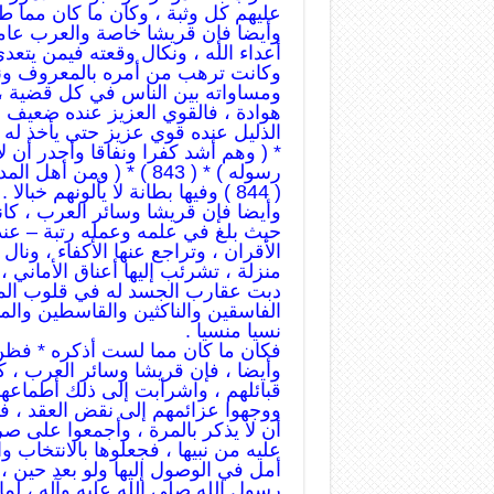
عليهم كل وثبة ، وكان ما كان مما ط
وأيضا فإن قريشا خاصة والعرب عا
أعداء الله ، ونكال وقعته فيمن يتعد
وكانت ترهب من أمره بالمعروف ونه
ومساواته بين الناس في كل قضية ، و
هوادة ، فالقوي العزيز عنده ضعيف 
الذليل عنده قوي عزيز حتى يأخذ له
* ( وهم أشد كفرا ونفاقا وأجدر أن لا
رسوله ) * ( 843 ) * ( ومن أهل المدينة مردوا على النفاق لا تعلمهم نحن نعلمهم ) *
( 844 ) وفيها بطانة لا يألونهم خبالا .
وأيضا فإن قريشا وسائر العرب ، كان
حيث بلغ في علمه وعمله رتبة – عند 
الأقران ، وتراجع عنها الأكفاء ، ون
منزلة ، تشرئب إليها أعناق الأماني 
دبت عقارب الجسد له في قلوب الم
الفاسقين والناكثين والقاسطين والما
نسيا منسيا .
فكان ما كان مما لست أذكره * فظن 
وأيضا ، فإن قريشا وسائر العرب ، ك
قبائلهم ، واشرأبت إلى ذلك أطماعهم
ووجهوا عزائمهم إلى نقض العقد ، فت
أن لا يذكر بالمرة ، وأجمعوا على ص
عليه من نبيها ، فجعلوها بالانتخاب و
أمل في الوصول إليها ولو بعد حين ، و
رسول الله صلى الله عليه وآله ، لم