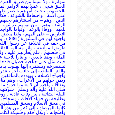
متواترة ، ولا سيما من طريق العترة
الحلق شجى ، عملا بهذه الأوامر الم
بالخصوص ، حيث أمرهم بالصبر على ا
على الأمة ، واحتفاظا بالشوكة ، فكا
النص ، وهم – من استئثارهم بحقهم 
الرشد ، وهم – من تبوئهم عرشهم – 
للعهد ، ووفاء بالوعد ، وقياما بالو
التعارض – على المهم ، ولذا محض أمي
واجتهد لهم في المشورة ( 836 ) . ومن تتبع سيرته في أيامهم ، علم أنه بعد أن يئس
من حقه في الخلافة عن رسول الله ص
طريق الموادعة ، وآثر مسالمة القائم
في قبضتهم ، فلم يحاربهم عليه ، ولم
الملة ، وضنا بالدين ، وإيثارا للآجلة
حيث مثل على جناحيه خطبان فادحان 
تستصرخه وتستفزه إليها بصوت يدمي الفؤا
والفتن الطاغية إلى جانب آخر ، تنذر
واجتياح الاسلام ، وتهدده بالمنافقين
وبمن حولهم من الأعراب ، وهم مناف
ونفاقا ، وأجدر أن لا يعلموا حدود م
صلى الله عليه وآله وسلم ، شوكتهم
الليلة الشاتية ، بين ذئاب عادية ، 
وطليحة بن خويلد الأفاك ، وسجاح ب
في محق الاسلام وسحق المسلمين – 
كانوا بالمرصاد ، إلى كثير من هذه 
وأصحابه ، وبكل حقد وحسيكة لكلمة 