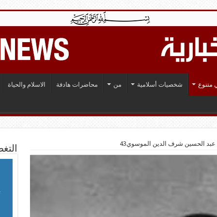
 متنوع
شخصيات أسلامية
من
محاضرات هادفة
الاسلام والحياة
م عبد الحسين شرف الدين الموسوي43
التغط