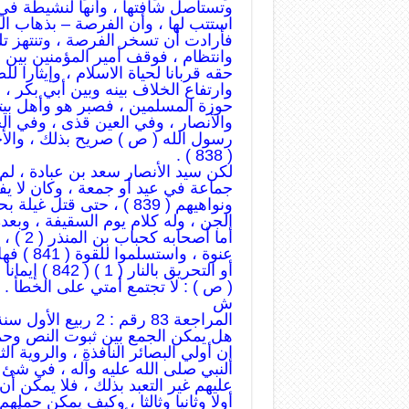
وتستأصل شأفتها ، وأنها لنشيطة في
استتب لها ، وأن الفرصة – بذهاب الن
فأرادت أن تسخر الفرصة ، وتنتهز تل
وانتظام ، فوقف أمير المؤمنين بين
حقه قربانا لحياة الاسلام ، وإيثارا لل
وارتفاع الخلاف بينه وبين أبي بكر ،
حوزة المسلمين ، فصبر هو وأهل بيته
والأنصار ، وفي العين قذى ، وفي ال
رسول الله ( ص ) صريح بذلك ، والأخ
( 838 ) .
لكن سيد الأنصار سعد بن عبادة ، لم 
جماعة في عيد أو جمعة ، وكان لا يف
ونواهيهم ( 839 ) ، حتى قتل غيلة بحوران على عهد الخليفة الثاني ، فقالوا : قتله
الجن ، وله كلام يوم السقيفة ، وبعده لا حاجة
أما أصحابه كحباب بن المنذر ( 2 ) ، وغيره من الأنصار ، فإنما خضعوا
عنوة ، واستسلموا للقوة ( 841 ) فهل يكون العمل بمقتضيات الخوف من السيف
أو التحريق بالنار ( 1 ) ( 842 ) إيمانا بعقد البيعة ؟ ومصداقا للاجماع المراد من قوله
( ص ) : لا تجتمع أمتي على الخطأ . أ
ش
المراجعة 83 رقم : 2 ربيع الأول سنة 1330
هل يمكن الجمع بين ثبوت النص وح
إن أولي البصائر النافذة ، والروية ا
النبي صلى الله عليه وآله ، في شئ 
عليهم غير التعبد بذلك ، فلا يمكن أن
أولا وثانيا وثالثا ، وكيف يمكن حم