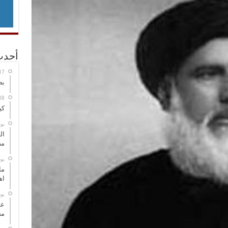
أحدث
بص
كي
‏ي
ال
مض
‏ي
ما
اه
‏ي
عل
مح