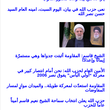
نعى حزب الله في بيان، اليوم السبت، امينه العام السيد
حسن نصر الله
الشيخ قاسم: المقاومة أثبتت جدواها وهي مستمرّة
إيمانًا وإعدادًا
الأمين العام لحزب الله: نحن أمام انتصار كبير في
معركة “أولي البأس” يفوق نصر 2006
المقاومة استعدّت لمعركة طويلة.. والميدان موازٍ لمسار
المفاوضات
حزب الله يعلن انتخاب سماحة الشيخ نعيم قاسم أميناً
عاماً للحزب