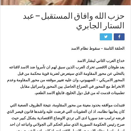
حزب الله وافاق المستقبل – عبد
الستار الجابري
الحلقة الثامنة – سقوط نظام الاسد
خداع العرب الثاني لبشار الاسد
بعد طوفان الاقصى تحرك العرب الذين سبق لهم ان تآمروا ضد الاسد لاقناعه
بالتخلي عن محور المقاومة الذي سيتعرض لضربة قوية محكمة من قبل
المحور الامريكي – الصهيوني، وان عليه تغيير موقفه من محور المقاومة وعدم
الانخراط مع المحور في الصراع الحاصل بين المحور واسرائيل مقابل
تطمينات قدمت له من قبل دول الخليج، فابتلع الاسد الطعم،
فتبدلت مواقفه بحدود معينة من محور المقاومة، نتيجة الظروف الصعبة التي
كان يعانيها نظامه، اذ ان العقوبات التي فرضت عليه واشدها قانون قيصر الذي
فرضه ترامب ضد سوريا ادى الى تردي الاوضاع الاقتصادية بشكل كبير حيث
صرح رئيس الحكومة السورية الذي سلم الحكم الى الجولاني واتباعه ان احد
اسباب انهيار نظام الاسد هو الانهيار الاقتصادي اذ كان راتبه الشهري وهو