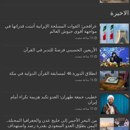
الاخيرة
عراقجي: القوات المسلحة الإيرانية أثبتت قدراتها في
مواجهة أقوى جيوش العالم
الأربعين الحسيني فرصةٌ للتدبر في القرآن
انطلاق الدورة 46 لمسابقة القرآن الدولية في مكة
خطيب جمعة طهران: العدو تكبد هزيمة نكراء أمام
إيران
من البحر الأحمر إلى خليج عدن والجغرافيا المحتلة..
اليمن يطوّق العدو السعودي بقدرة رصد واستهداف