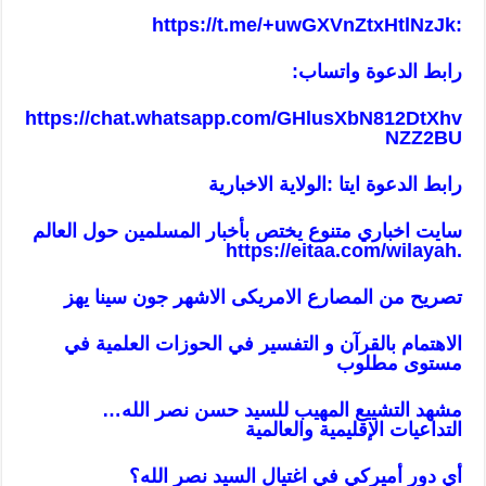
https://t.me/+uwGXVnZtxHtlNzJk
:
رابط الدعوة واتساب:
https://chat.whatsapp.com/GHlusXbN812DtXhv
NZZ2BU
رابط الدعوة ايتا :الولاية الاخبارية
سايت اخباري متنوع يختص بأخبار المسلمين حول العالم
https://eitaa.com/wilayah
.
تصريح من المصارع الامريكى الاشهر جون سينا يهز
الاهتمام بالقرآن و التفسير في الحوزات العلمية في
مستوى مطلوب
مشهد التشييع المهيب للسيد حسن نصر الله…
التداعيات الإقليمية والعالمية
أي دور أميركي في اغتيال السيد نصر الله؟