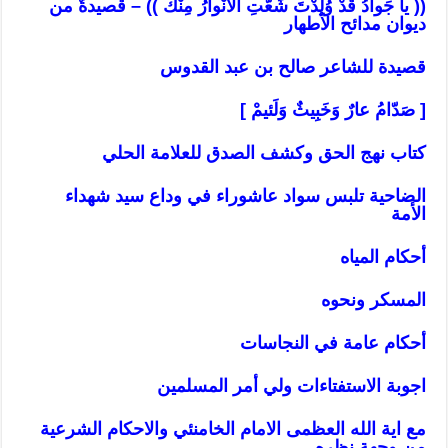
(( يا جَوادُ قَدْ وُلِدْتَ شَعَّتِ الْأَنْوارُ مِنْكْ )) – قصيدةٌ من
ديوان مدائح الأطهار
قصيدة للشاعر صالح بن عبد القدوس
[ صَدّامُ عارٌ وَخَبِيثٌ وَلَئيمْ ]
كتاب نهج الحق وكشف الصدق للعلامة الحلي
الضاحية تلبس سواد عاشوراء في وداع سيد شهداء
الأمة
أحكام المياه
المسكر ونحوه
أحكام عامة في النجاسات
اجوبة الاستفتاءات ولي أمر المسلمين
مع اية الله العظمى الامام الخامنئي والاحكام الشرعية
من وجهة نظره