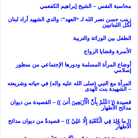
محاسبة النفس – الشيخ إبراهيم الكفعمي
زينب حسن نصر الله لـ “العهد”: والدي الشهيد أراد لبنان
لكل اللبنانيين
الطفل بين الوراثة والتربية
الأسرة وقضايا الزواج
أوضاع المرأة المسلمة ودورها الإجتماعي من منظور
إسلامي
المرأة مع النبي (صلى الله عليه واله) في حياته وشريعته
– الشهيدة بنت الهدى
قصيدة (( اعْلَمْ بِأَنَّ الْأَرْبَعِينَ أَتىٰ )) – القصيدة من ديوان
مدائح الأطهار
(( ما وُلِدَ فِي الْكَعْبَةِ إِلّا عَلِيْ )) – قصيدةٌ من ديوان مدائح
الأطهار