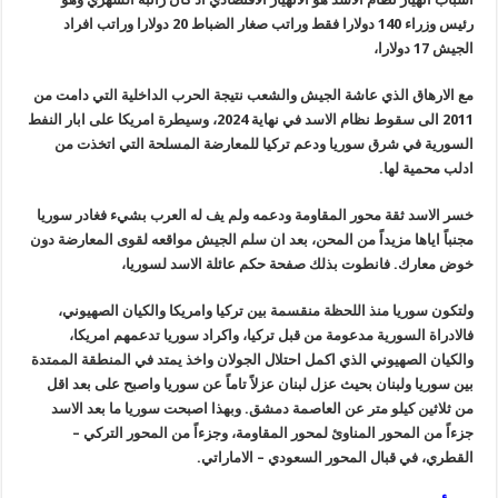
رئيس وزراء 140 دولارا فقط وراتب صغار الضباط 20 دولارا وراتب افراد
الجيش 17 دولارا،
مع الارهاق الذي عاشة الجيش والشعب نتيجة الحرب الداخلية التي دامت من
2011 الى سقوط نظام الاسد في نهاية 2024، وسيطرة امريكا على ابار النفط
السورية في شرق سوريا ودعم تركيا للمعارضة المسلحة التي اتخذت من
ادلب محمية لها.
خسر الاسد ثقة محور المقاومة ودعمه ولم يف له العرب بشيء فغادر سوريا
مجنباً اياها مزيداً من المحن، بعد ان سلم الجيش مواقعه لقوى المعارضة دون
خوض معارك. فانطوت بذلك صفحة حكم عائلة الاسد لسوريا،
ولتكون سوريا منذ اللحظة منقسمة بين تركيا وامريكا والكيان الصهيوني،
فالادراة السورية مدعومة من قبل تركيا، واكراد سوريا تدعمهم امريكا،
والكيان الصهيوني الذي اكمل احتلال الجولان واخذ يمتد في المنطقة الممتدة
بين سوريا ولبنان بحيث عزل لبنان عزلاً تاماً عن سوريا واصبح على بعد اقل
من ثلاثين كيلو متر عن العاصمة دمشق. وبهذا اصبحت سوريا ما بعد الاسد
جزءاً من المحور المناوئ لمحور المقاومة، وجزءاً من المحور التركي –
القطري، في قبال المحور السعودي – الاماراتي.