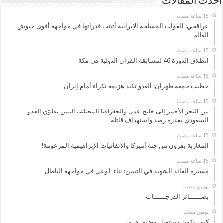
أحدث المقالات
عراقجي: القوات المسلحة الإيرانية أثبتت قدراتها في مواجهة أقوى جيوش
العالم
انطلاق الدورة 46 لمسابقة القرآن الدولية في مكة
خطيب جمعة طهران: العدو تكبد هزيمة نكراء أمام إيران
من البحر الأحمر إلى خليج عدن والجغرافيا المحتلة.. اليمن يطوّق العدو
السعودي بقدرة رصد واستهداف قاتلة
المغاربة يفرون من جنة أميركا والاتفاقيات الإبراهيمية المزعومة!
مسيرة القائد الشهيد في التبيين: بناء الوعي في مواجهة الباطل
‏يومين مضت
بصــــــائر الدرجــــــات
‏يومين مضت
كيف يكون مستقبل مضيق هرمز