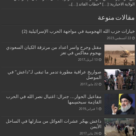
الولاية الاخبارية: […] *خطاب القائد […]...
مقالات منوعة
خيارات حزب الله الهجومية في مواجهة الحرب الإسرائيلية (2)
22 أغسطس,2023
مقتل وجرح واسر اعداد من مرتزقة الكيان السعودي
بهجوم معاكس في تعز
13 أبريل,2017
صواريخ عراقية مطورة تدمر ما تبقى لـ”داعش” في
الموصل
22 مايو,2017
مفاعيل الحوار… جنرال: اغتيال نصر الله في الحرب
القادِمة سيحسِمها
1 فبراير,2019
داعش يهجّر عشرات العوائل من منازلها في الساحل
الأيمن
26 يناير,2017