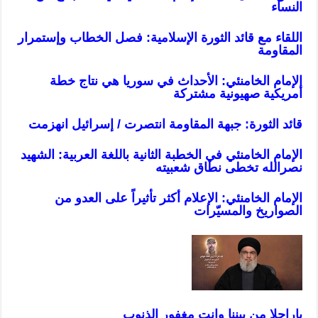
النساء
اللقاء مع قائد الثورة الإسلامية: فصل الخطاب وإستمرار
المقاومة
الإمام الخامنئي: الأحداث في سوريا هي نتاج خطة
أمريكية صهيونية مشتركة
قائد الثورة: جبهة المقاومة انتصرت / إسرائيل انهزمت
الإمام الخامنئي في الخطبة الثانية باللغة العربية: الشهيد
نصرالله تخطى نطاق شعبيته
الإمام الخامنئي: الإعلام أكثر تأثيراً على العدو من
الصواريخ وال
م
سيّرات
ياراحلا من بيننا وانت مغفور الذنو
ب