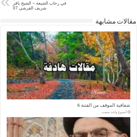
في رحاب الشيعة – الشيخ باقر
شريف القرشي 07
مقالات مشابهة
شفافية الموقف من الفتنة 6
‏أسبوع واحد مضت