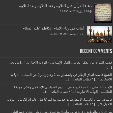
دعاء القرآن قبل التلاوة وعند التلاوة وبعد التلاوة
14 أبريل,2016
74,793
أبيات في رثاء الامام الكاظم عليه السلام
10 ديسمبر,2017
59,857
Recent Comments
قضية المرأة بين الفكر الغربي والفكر الإسلامي - الولاية الاخبارية: […] من نحن
[…]...
الشيخ قاسم: اتفاق الإطار في واشنطن مذلةٌ وعارٌ وتنازلٌ عن السيادة - الولاية
الاخبارية: […] *خطاب القائد […]...
الإمام الخامنئي شخصية فريدة في التاريخ السياسي الإسلامي وقدّم نموذجًا
للحاكمية - الولاية الاخبارية: […] *خطاب القائد […]...
قاليباف: لبنان أولويتنا.. لا مفاوضات جديدة مع أميركا قبل الالتزام الكامل - الولاية
الاخبارية: […] *خطاب القائد […]...
بين الركام والعطش.. غزة تواجه مأساة مزدوجة بفعل دمار الكيان الإسرائيلي -