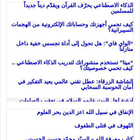
الذكاء الاصطناعي يحرّف القرآن ويقدّم ديناً جديداً
للمسلمين
كيف تحمي أجهزتك وحساباتك الإلكترونية من الهجمات
السيبرانية؟
“الواي فاي”: هل تحول إلى أداة تجسس خفية داخل
منازلنا
“ميتا” تستخدم منشوراتك لتدريب الذكاء الاصطناعي ..
كيف تحمي خصوصيتك؟
الشاشة الزرقاء: عطل تقني عالمي يعيد التفكير في
أمان الحوسبة السحابي
أدعية أهل البيت عليهم السلام في تعقيب الصلوات
الإنفاق في سبيل الله \عز الدين بحر العلوم
اللهوف في قتلى الطفوف
كتاب معرفة الله – السيّد محمّد حسين‌ الحسيني