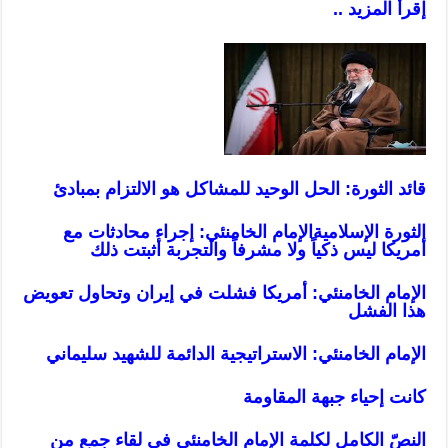
إقرأ المزيد ..
قائد الثورة: الحل الوحيد للمشاكل هو الالتزام بمبادئ
الثورة الإسلامية
الإمام الخامنئي: إجراء محادثات مع
أمريكا ليس ذكياً ولا مشرفاً والتجربة أثبتت ذلك
الإمام الخامنئي: أمريكا فشلت في إيران وتحاول تعويض
هذا الفشل
الإمام الخامنئي: الاستراتيجية الدائمة للشهيد سليماني
كانت إحياء جبهة المقاومة
النصّ الكامل لكلمة الإمام الخامنئي في لقاء جمع من