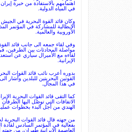
اهتمامهم بالاستفادة من خبرة إيرا
في المياه الدولية.
وكان قائد القوة البحرية في الجيش ا
الإيطالية للمشاركة في المؤتمر المذ
الأوروبية والعالمية.
وفي لقاء جمعه الى جانب قائد القوة 
مواصلة المحادثات بين الطرفين، في 
لقاءه مع الأميرال سياري عن استعداد
الإيرانية.
بدوره أعرب نائب قائد القوات البحرية
القوتين البحريتين للبلدين وأشار الى
في هذا المجال.
كما التقى قائد القوات البحرية الإيرا
الاتفاقات التي توصّل اليها الطرفا
الهندي من أجل البدء بخطوات عملية 
من جهته قال قائد القوات البحرية لجن
بفعالية في المؤتمر السادس لقادة ا
العاصمة الإيرانية طهران، من جهته