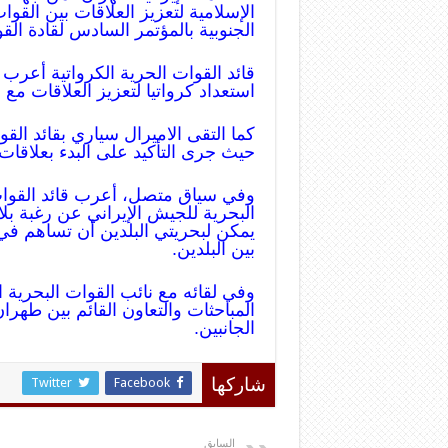
الإسلامية لتعزيز العلاقات بين القوا
الجنوبية بالمؤتمر السادس لقادة ال
قائد القوات الحرية الكرواتية أعرب
استعداد كرواتيا لتعزيز العلاقات مع ب
كما التقى الاميرال سياري بقائد القو
حيث جرى التأكيد على البدء بعلاقات ث
وفي سياق متصل، أعرب قائد القوات ا
البحرية للجيش الإيراني عن رغبة بلا
يمكن لبحريتي البلدين أن تساهم في 
بين البلدين.
وفي لقائه مع نائب القوات البحرية
المباحثات والتعاون القائم بين طهرا
الجانبين.
Twitter
Facebook
شاركها
السابق