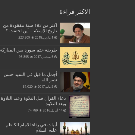
الاكثر قراءة
اكثر من 183 سنة مفقودة من
تاريخ الإسلام .. أين اختفت ؟
1 مارس,2018
223,809
طريقة ختم سورة يس المباركة
5 سبتمبر,2017
93,855
أجمل ما قيل في السيد حسن
نصر الله
5 مايو,2017
87,020
دعاء القرآن قبل التلاوة وعند التلاوة
وبعد التلاوة
14 أبريل,2016
74,789
أبيات في رثاء الامام الكاظم
عليه السلام