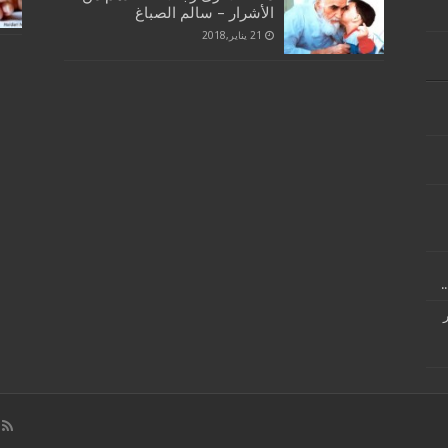
الأشرار – سالم الصباغ
21 يناير,2018
.