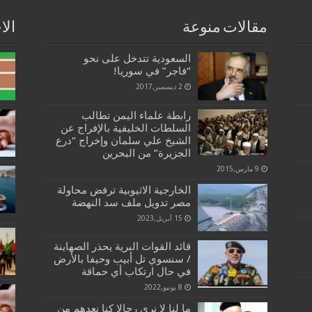
مقالات منوعة
الا
السعودية تتدخل على نحو
“فاجر” في سوريا!
2 ديسمبر,2017
رابطة علماء اليمن تطالب
السلطات الخليفية بالإفراج عن
الشيخ علي سلمان وإخراج “درع
الجزيرة” من البحرين
9 مارس,2015
الخارجية الاثيوبية ترفض محاولة
مصر تدويل ملف سد النهضة
15 أبريل,2023
قائد القوات البرية يحذر الصهاينة
/ سنسوي تل أبيب وحيفا بالأرض
في حال ارتكاب أي حماقة
8 يونيو,2022
ما لنا لا نرى رجالا كنا نعدهم من