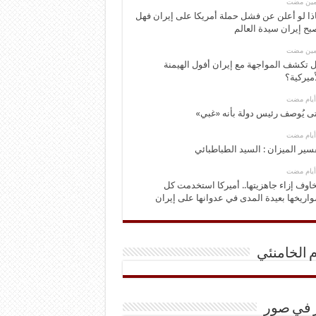
ومين مضت
ذا لو أعلن عن فشل حملة أمريكا على إيران فهل
بح إيران سيدة العالم
ومين مضت
 تكشف المواجهة مع إيران أفول الهيمنة
أميركية؟
ى يُوصف رئيس دولة بأنه «غبي»
سير الميزان : السيد الطباطبائي
اوف إزاء جاهزيتها.. أميركا استخدمت كل
اريخها بعيدة المدى في عدوانها على إيران
م الخامنئي
ر في صور