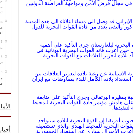
‏ي
ن في مجال فرض الأمن ومواجهة القراصنة الدوليين
ما
تص
لإيراني قد وصل الى مساء الثلاثاء الى هذه المدينة
‏ي
كور والتقى بعدد من قادة القوات البحرية للدول
هل
ال
البحرية لبلغارستان جرى التأكيد على أهمية
مت
حين أعرب قائد القوات البحرية اليونانية في
 بلاده لتعزيز العلاقات مع القوات البحرية
تف
 الاسبانية عن رغبة بلاده لتعزيز العلاقات بين
مخ
 استعداد بلاده الكامل للبدء بمفاوضات مع ايران
صو
نية بنظيره البرتغالي وجرى التأكيد على متابعة
ن على هامش مؤتمر قادة القوات البحرية للمحيط
الأما
لتنفيذها.
وب أفريقيا إن القوة البحرية لبلاده ستتواجد
لقوات البحرية للمحيط الهندي والذي تستضيفه
أخبا
 أعرب الأميرال سياري عن استعداد الجمهورية