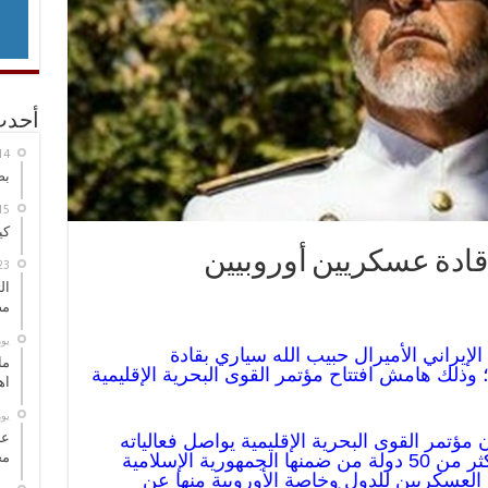
أحدث
بص
كي
ال
مض
‏ي
الإيراني الأميرال حبيب الله سياري بقادة
ما
ء العالم؛ وذلك هامش افتتاح مؤتمر القوى البحرية الإقليمية
اه
‏ي
عل
ن مؤتمر القوى البحرية الإقليمية يواصل فعالياته
مح
في مدينة البندقية الإيطالية بتواجد اكثر من 50 دولة من ضمنها الجمهورية الإسلامية
 العسكريين للدول وخاصة الأوروبية منها عن