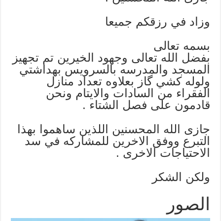
وزاد في رزقكم جميعا
بسمه تعالى
بفضل الله تعالى وجهود الخيرين تم تجهيز
المسجد والمدرسه بالسرويس بهداشتي
ولوله كشي گاز بعلاوه تعداد منازل
الفقراء من السادات والايتام ونحن
قادمون على فصل الشتاء .
جازى الله المحسنين اللذين ساهموا بهذا
التبرع ووفق الاخرين للمشاركه في سد
الاحتياجات الاخرى .
ولكن الشكر
الصور