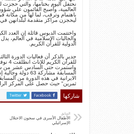
نحتفل اليوم بختامها، والتي حجزت له
العالمية، وأصبح القائمون على شؤو
باهتمام وترقب، لما لها من مكانة في
ليحجزن مراكز متقدمة لبلدانهن في 
واختتمت الدبوس قائلة إن العدد الك
والجاليات الإسلامية في العالم، يد
الدولية للقرآن الكريم.
جدير بالذكر أن فعاليات الدورة الثا
للقرآن
واستمرت حتى السادس عشر من شهر ن
المسابقة مشاركة 63
الايرانية في هذه الدورة من المسابق
ثمرين” حيث حصل على المركز الرابع
Twitter
Facebook
شاركها
السابق
الأطفال الأسرى في سجون الاحتلال
الإسرائيلي