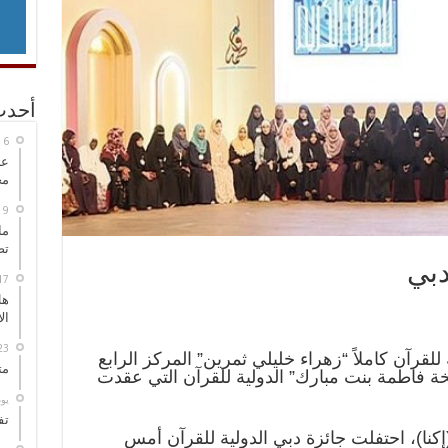
أحدث
عل
مح
ما
تص
دبي
هل
ال
لقرآن كاملاً “زهراء خليلي ثمرين” المركز الرابع
مت
خة فاطمة بنت مبارك” الدولية للقرآن التي عقدت
‏ي
تف
ة(إکنا)، احتفلت جائزة دبي الدولية للقرآن أمس