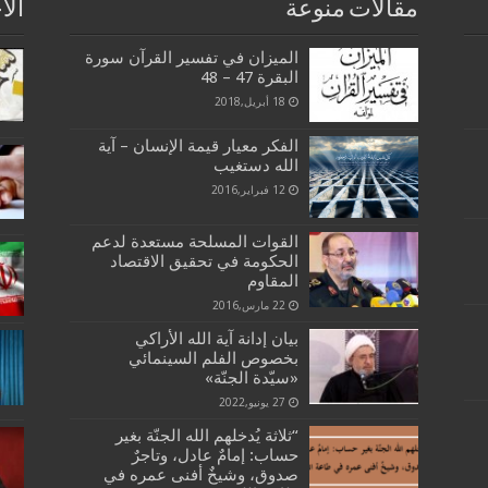
مقالات منوعة
الا
الميزان في تفسير القرآن سورة
البقرة 47 – 48
18 أبريل,2018
الفكر معيار قيمة الإنسان – آية
الله دستغيب
12 فبراير,2016
القوات المسلحة مستعدة لدعم
الحكومة في تحقيق الاقتصاد
المقاوم
22 مارس,2016
بيان إدانة آية الله الأراكي
بخصوص الفلم السينمائي
«سيّدة الجنّة»
27 يونيو,2022
“ثلاثة يُدخلهم الله الجنّة بغير
حساب: إمامٌ عادل، وتاجرٌ
صدوق، وشيخٌ أفنى عمره في