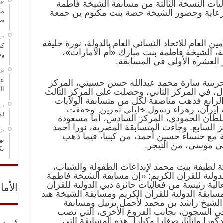
‏ي
ام فعاليات النسخة الثالثة من مسابقة الشيخة فاطمة
مخ
 برعاية وحضور الشيخة حصة بنت مكتوم بن جمعة
صو
‏ي
العام للاتحاد النسائي العام بالدولة، نورة خليفة
كر
، الشيخة فاطمة بنت مبارك «أم الامارات»،
وس
 العشرة الأولى في المسابقة.
‏ي
عل
لبحرينية سارة محمد عبدالله حسن حسيني، المركز
ال
ال، في المركز الثاني، وحصلت على المركز الثالث
الرابع فذهب مناصفة لكل من متسابقة الولايات
‏ي
ة إيران، زهراء رسول خليلي ثمرين. وحققت
لم
سلطان الحمودي، المركز السادس، أما مسعودة
ز السابع. وجاءت المتسابقة المصرية، نورا أحمد
‏ي
ة مع خنساء حسين أحمد، من كينيا، فيما ذهب
ته
حي موسى، من النيجر.
تك
خة لطيفة بنت محمد لإبداعات الطفولة والشباب،
دولية للقرآن الكريم: «إن مسابقة الشيخة فاطمة
لية رئيسة من فعاليات جائزة دبي الدولية للقرآن
الأما
مسابقة الدولية للقرآن الكريم ومسابقة الشيخة هند
 الشيخ راشد بن محمد لأجمل ترتيل ومسابقة
في السجون، بجانب الفروع الأخرى، التي تصب
ورا وإناثا، صغارا وكبارا. هذه المسابقة التي