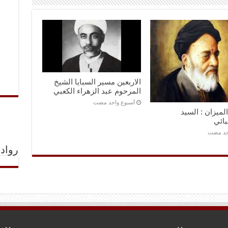
الاربعين مسير السبايا الشيخ
المرحوم عبد الزهراء الكعبي
‏أسبوع واحد مضت
لميزان : السيد
بائي
احد مضت
رواد 