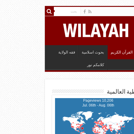
القرآن الكريم
بحوث اسلامية
فقه الولاية
كلامكم نور
ية العالمية
10,206 Pageviews
Jul. 06th - Aug. 06th