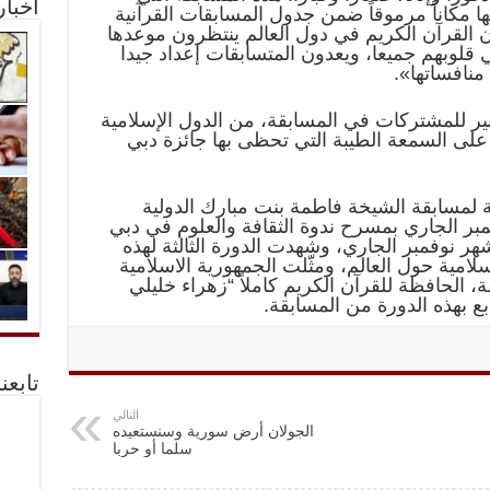
أخبا
ا مكاناً مرموقاً ضمن جدول المسابقات القرآنية
ن القرآن الكريم في دول العالم ينتظرون موعدها
 قلوبهم جميعا، ويعدون المتسابقات إعداد جيدا
منافساتها».
بير للمشتركات في المسابقة، من الدول الإسلامية
ل على السمعة الطيبة التي تحظى بها جائزة دبي
لثة لمسابقة الشيخة فاطمة بنت مبارك الدولية
 الكريم للإناث انطلقت 4 نوفمبر الجاري بمسرح ندوة الثقافة والعلوم في دبي
وفمبر الجاري، وشهدت الدورة الثالثة لهذه
 دولة وجالية إسلامية حول العالم، ومثّلت الجمهورية الاسلامية
ة، الحافظة للقرآن الكريم كاملاً “زهراء خليلي
 بهذه الدورة من المسابقة.
تابعن
التالي
الجولان أرض سورية وسنستعيده
سلما أو حربا