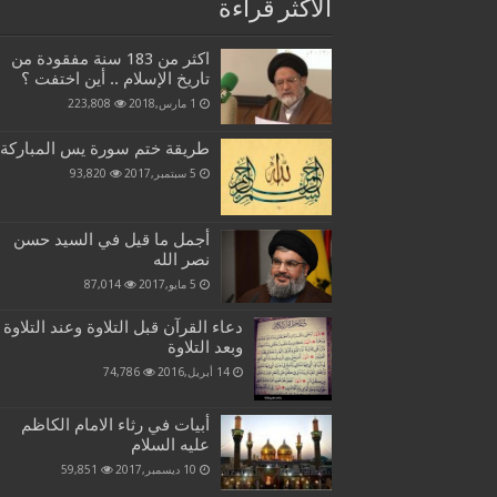
الاكثر قراءة
اكثر من 183 سنة مفقودة من
تاريخ الإسلام .. أين اختفت ؟
1 مارس,2018
223,808
طريقة ختم سورة يس المباركة
5 سبتمبر,2017
93,820
أجمل ما قيل في السيد حسن
نصر الله
5 مايو,2017
87,014
دعاء القرآن قبل التلاوة وعند التلاوة
وبعد التلاوة
14 أبريل,2016
74,786
أبيات في رثاء الامام الكاظم
عليه السلام
10 ديسمبر,2017
59,851