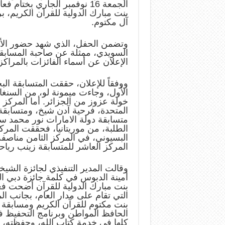
الجمعة 16 نوفمبر الجاري بخت
بنت مبارك الدولية للقرآن الكريم،
آل مكتوم.
وتضمن الحفل، الذي شهد حضور الأمين 
السويدي، ممثلة عن صاحبة المسابقة
الإعلان عن أسماء الفائزات بالمراكز
ووفقاً للإعلان، حققت المتسابقة ا
الأول، وجاءت ميمونة لو، من السنغ
خولة عزوز من الجزائر. أما المركز 
المتحدة، فرحية آدن شيخ، ومتسابق
متسابقة دولة الامارات نور محمد 
الطلبة، من موريتانيا، فحققت المرك
البسيوني، في المركز الثامن مناصف
المركز العاشر للمتسابقة زينب ريا
وقالت المدير التنفيذي لجائزة الشي
أمينة الدبوس في كلمة جائزة دبي ال
بنت مبارك الدولية للقرآن أضحت فعا
التي تقام على مدار العام، بجانب ال
بنت مكتوم للقرآن الكريم ومسابقة
الحافظ المواطن وبرنامج التحفيظ 
كلها في خدمة كتاب الله، وحفظته، ذك