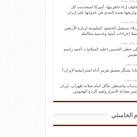
وم واحد مضت
اوف إزاء جاهزيتها.. أميركا استخدمت كل
اريخها بعيدة المدى في عدوانها على إيران
وم واحد مضت
بلاء تستقبل الحشود المليونية لزيارة الأربعين
ط إجراءات أمنية وخدمية متكاملة
وم واحد مضت
ى خطى الحسين (عليه السلام) د. أحمد راسم
نفيس
ومين مضت
اذا يشكّل مضيق هرمز أداة استراتيجية لإيران؟
ومين مضت
ديدات واشنطن تتآكل أمام صلابة طهران.. إيران
سر معادلة الابتزاز وتُعيد الردع الهجومي
م الخامنئي