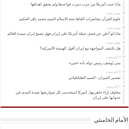
ماذا جنت أمريكا من حرب دمرت قواعدها ولم تحقق اهدافها
‏يومين مضت
علوم القرآن محاضرات القاها حجة الاسلام السيد محمد باقر الحكيم
‏يومين مضت
ماذا لو أعلن عن فشل حملة أمريكا على إيران فهل تصبح إيران سيدة العالم
‏يومين مضت
هل تكشف المواجهة مع إيران أفول الهيمنة الأميركية؟
متى يُوصف رئيس دولة بأنه «غبي»
تفسير الميزان : السيد الطباطبائي
مخاوف إزاء جاهزيتها.. أميركا استخدمت كل صواريخها بعيدة المدى في
عدوانها على إيران
الأمام الخامنئي