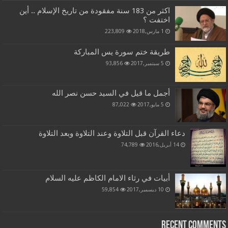
اكثر من 183 سنة مفقودة من تاريخ الإسلام .. أين
اختفت ؟
1 مارس,2018
223,809
طريقة ختم سورة يس المباركة
5 سبتمبر,2017
93,856
أجمل ما قيل في السيد حسن نصر الله
5 مايو,2017
87,022
دعاء القرآن قبل التلاوة وعند التلاوة وبعد التلاوة
14 أبريل,2016
74,789
أبيات في رثاء الامام الكاظم عليه السلام
10 ديسمبر,2017
59,854
Recent Comments