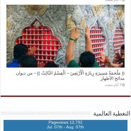
(( مَلْحَمَةُ مَسِيرَةِ زِيارَةِ الْأَرْبَعِينَ – الْقِسْمُ الثّالِثُ )) – من ديوان
مدائح الأطهار
التغطية العالمية
12,792 Pageviews
Jul. 07th - Aug. 07th