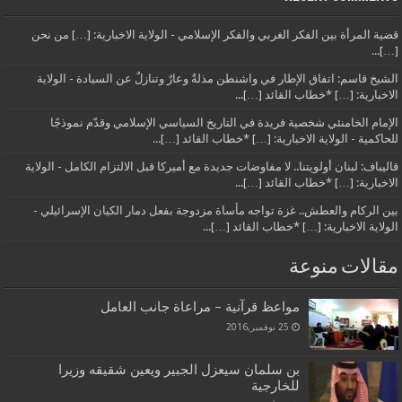
قضية المرأة بين الفكر الغربي والفكر الإسلامي - الولاية الاخبارية: […] من نحن
[…]...
الشيخ قاسم: اتفاق الإطار في واشنطن مذلةٌ وعارٌ وتنازلٌ عن السيادة - الولاية
الاخبارية: […] *خطاب القائد […]...
الإمام الخامنئي شخصية فريدة في التاريخ السياسي الإسلامي وقدّم نموذجًا
للحاكمية - الولاية الاخبارية: […] *خطاب القائد […]...
قاليباف: لبنان أولويتنا.. لا مفاوضات جديدة مع أميركا قبل الالتزام الكامل - الولاية
الاخبارية: […] *خطاب القائد […]...
بين الركام والعطش.. غزة تواجه مأساة مزدوجة بفعل دمار الكيان الإسرائيلي -
الولاية الاخبارية: […] *خطاب القائد […]...
مقالات منوعة
مواعظ قرآنية – مراعاة جانب العامل
25 نوفمبر,2016
بن سلمان سيعزل الجبير ويعين شقيقه وزيرا
للخارجية