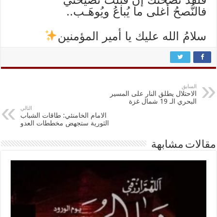
فالنُّصحُ أغلى ما يُباعُ ويُوهَـب..
سلامُ الله عليك يا أمير المؤمنين
السابق
الاحتلال يطلق النار على المسير
البحري الـ 19 شمال غزة
التالي
الامام الخامنئي: طاقات الشباب
الثورية ستجهض مخططات العدو
مقالات مشابهة