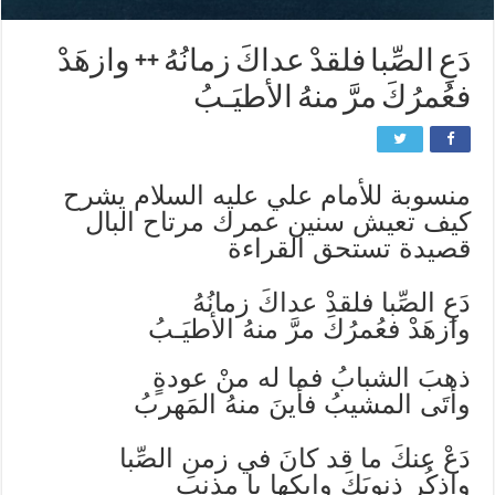
دَعِ الصِّبا فلقدْ عداكَ زمانُهُ ++ وازهَدْ
فعُمرُكَ مرَّ منهُ الأطيَـبُ
منسوبة للأمام علي عليه السلام يشرح
كيف تعيش سنين عمرك مرتاح البال
قصيدة تستحق القراءة
دَعِ الصِّبا فلقدْ عداكَ زمانُهُ
وازهَدْ فعُمرُكَ مرَّ منهُ الأطيَـبُ
ذهبَ الشبابُ فما له منْ عودةٍ
وأتَى المشيبُ فأينَ منهُ المَهربُ
دَعْ عنكَ ما قد كانَ في زمنِ الصِّبا
واذكُر ذنوبَكَ وابكها يا مذنب