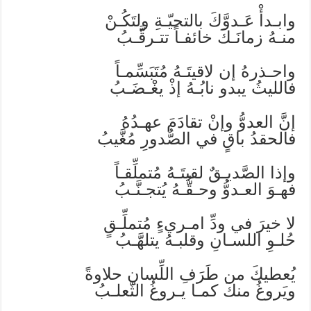
وابـدأْ عَـدوَّكَ بالتحيّـةِ ولتَكُـنْ
منـهُ زمانَـكَ خائفـاً تتـرقَّـبُ
واحـذرهُ إن لاقيتَـهُ مُتَبَسِّمـاً
فالليثُ يبدو نابُـهُ إذْ يغْـضَـبُ
إنَّ العدوُّ وإنْ تقادَمَ عهـدُهُ
فالحقدُ باقٍ في الصُّدورِ مُغَّيبُ
وإذا الصَّديـقٌ لقيتَـهُ مُتملِّقـاً
فهـوَ العـدوُّ وحـقُّـهُ يُتجـنَّـبُ
لا خيرَ في ودِّ امـريءٍ مُتملِّـقٍ
حُلـوِ اللسـانِ وقلبـهُ يتلهَّـبُ
يُعطيكَ من طَرَفِ اللِّسانِ حلاوةً
ويَروغُ منكَ كمـا يـروغُ الثّعلـبُ