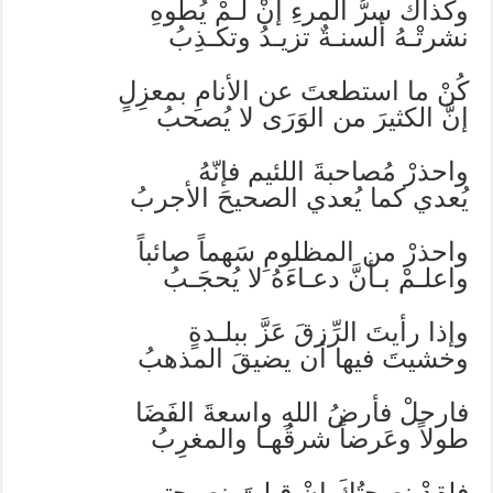
وكذاكَ سرُّ المرءِ إنْ لـمْ يُطوهِ
نشرتْـهُ ألسنـةٌ تزيـدُ وتكـذِبُ
كُنْ ما استطعتَ عن الأنامِ بمعزِلٍ
إنَّ الكثيرَ من الوَرَى لا يُصحبُ
واحذرْ مُصاحبةَ اللئيم فإنّهُ
يُعدي كما يُعدي الصحيحَ الأجربُ
واحذرْ من المظلومِ سَهماً صائباً
واعلـمْ بـأنَّ دعـاءَهُ لا يُحجَـبُ
وإذا رأيتَ الرِّزقَ عَزَّ ببلـدةٍ
وخشيتَ فيها أن يضيقَ المذهبُ
فارحلْ فأرضُ اللهِ واسعةَ الفَضَا
طولاً وعَرضاً شرقُهـا والمغرِبُ
فلقدْ نصحتُكَ إنْ قبلتَ نصيحتي