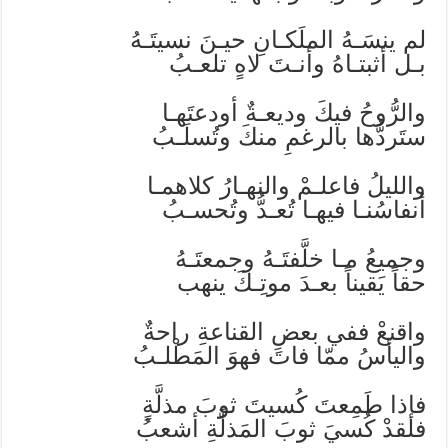
لم ينسَـهُ الملَكـانِ حيـنَ نسيتَـهُ
بـل أثبتـاهُ وأنـتَ لاهٍ تلعـبُ
والرُّوحُ فيكَ وديعـةٌ أودعتَهـا
ستَردُّها بالرغمِ منكَ وتُسلَـبُ
والليلُ فاعلـمْ والنهـارُ كلاهمـا
أنفاسُنـا فيهـا تُعـدُّ وتُحسـبُ
وجميعُ مـا خلَّفتَـهُ وجمعتَـهُ
حقاً يَقيناً بعـدَ موتِـكَ ينهب
واقنعْ ففي بعضِ القناعةِ راحةٌ
واليأسُ ممّا فاتَ فهوَ المَطْلـبُ
فإذا طَمِعتَ كُسيتَ ثوبَ مذلَّةٍ
فلقدْ كُسيَ ثوبَ المَذلَّةِ أشعبُ