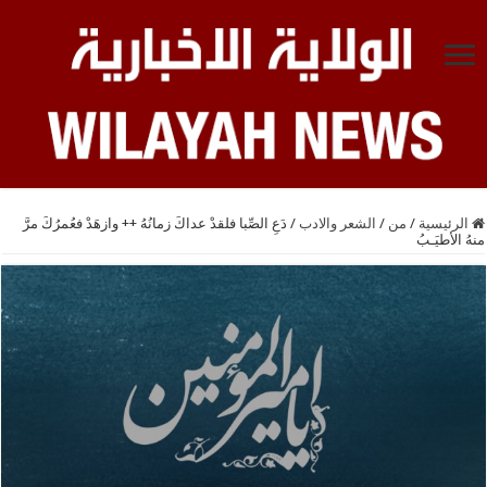
الرئيسية
/
من
/
الشعر والادب
/
دَعِ الصِّبا فلقدْ عداكَ زمانُهُ ++ وازهَدْ فعُمرُكَ مرَّ
منهُ الأطيَـبُ