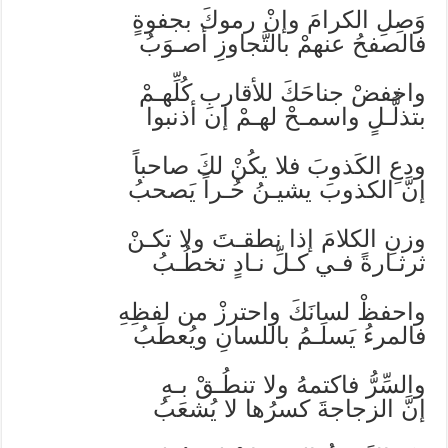
وَصِلِ الكرامَ وإنْ رموكَ بجفوةٍ
فالصفحُ عنهمْ بالتَّجاوزِ أصـوَبُ
واخفضْ جناحَكَ للأقاربِ كُلِّهـمْ
بتذلُّـلٍ واسمـحْ لهـمْ إن أذنبوا
ودعِ الكَذوبَ فلا يكُنْ لكَ صاحباً
إنَّ الكذوبَ يشيـنُ حُـراً يَصحبُ
وزنِ الكلامَ إذا نطقـتَ ولا تكـنْ
ثرثـارةً فـي كـلِّ نـادٍ تخطُـبُ
واحفظْ لسانَكَ واحترزْ من لفظِهِ
فالمرءُ يَسلَـمُ باللسانِ ويُعطَبُ
والسِّرُّ فاكتمهُ ولا تنطُـقْ بـهِ
إنَّ الزجاجةَ كسرُها لا يُشعَبُ