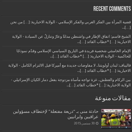
Recent Comments
قضية المرأة بين الفكر الغربي والفكر الإسلامي - الولاية الاخبارية: […] من نحن
[…]...
الشيخ قاسم: اتفاق الإطار في واشنطن مذلةٌ وعارٌ وتنازلٌ عن السيادة - الولاية
الاخبارية: […] *خطاب القائد […]...
الإمام الخامنئي شخصية فريدة في التاريخ السياسي الإسلامي وقدّم نموذجًا
للحاكمية - الولاية الاخبارية: […] *خطاب القائد […]...
قاليباف: لبنان أولويتنا.. لا مفاوضات جديدة مع أميركا قبل الالتزام الكامل - الولاية
الاخبارية: […] *خطاب القائد […]...
بين الركام والعطش.. غزة تواجه مأساة مزدوجة بفعل دمار الكيان الإسرائيلي -
الولاية الاخبارية: […] *خطاب القائد […]...
مقالات منوعة
حادثة منى بـ “ذريعة مفتعلة” لإختطاف مسؤولين
عراقيين وايرانيين
30 سبتمبر,2015