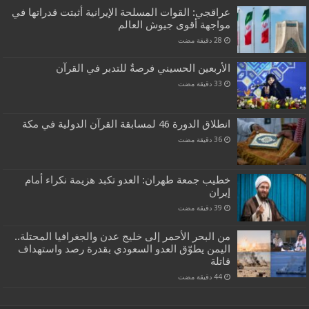
عراقجي: القوات المسلحة الإيرانية أثبتت قدراتها في
مواجهة أقوى جيوش العالم
الأربعين الحسيني فرصةٌ للتدبر في القرآن
انطلاق الدورة 46 لمسابقة القرآن الدولية في مكة
خطيب جمعة طهران: العدو تكبد هزيمة نكراء أمام
إيران
من البحر الأحمر إلى خليج عدن والجغرافيا المحتلة..
اليمن يطوّق العدو السعودي بقدرة رصد واستهداف
قاتلة