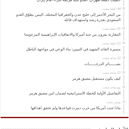
من البحر الأحمر إلى خليج عدن والجغرافيا المحتلة.. اليمن يطوّق العدو
السعودي بقدرة رصد واستهداف قاتلة
المغاربة يفرون من جنة أميركا والاتفاقيات الإبراهيمية المزعومة!
مسيرة القائد الشهيد في التبيين: بناء الوعي في مواجهة الباطل
بصــــــائر الدرجــــــات
كيف يكون مستقبل مضيق هرمز
‏يوم واحد مضت
التفاصيل الأولية للخطة الاستراتيجية لضمان امن مضيق هرمز
‏يومين مضت
ماذا جنت أمريكا من حرب دمرت قواعدها ولم تحقق اهدافها