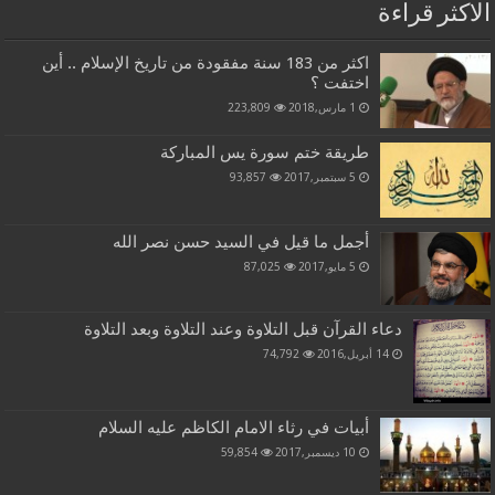
الاكثر قراءة
اكثر من 183 سنة مفقودة من تاريخ الإسلام .. أين
اختفت ؟
1 مارس,2018
223,809
طريقة ختم سورة يس المباركة
5 سبتمبر,2017
93,857
أجمل ما قيل في السيد حسن نصر الله
5 مايو,2017
87,025
دعاء القرآن قبل التلاوة وعند التلاوة وبعد التلاوة
14 أبريل,2016
74,792
أبيات في رثاء الامام الكاظم عليه السلام
10 ديسمبر,2017
59,854