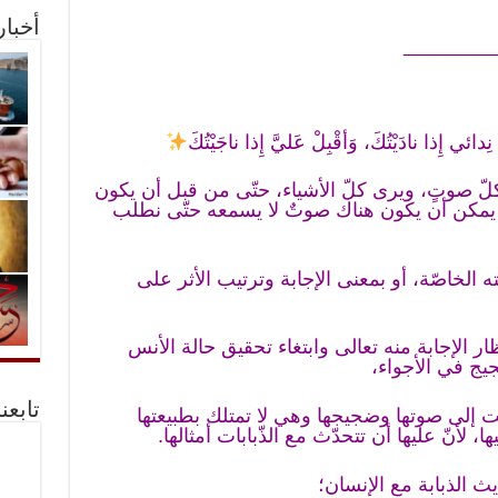
أخبا
________
دائي إِذا نادَيْتُكَ، وَأقْبِلْ عَليَّ إِذا ناجَيْتُكَ
لّ صوتٍ، ويرى كلّ الأشياء، حتّى من قبل أن يكون
 يمكن أن يكون هناك صوتٌ لا يسمعه حتّى نطلب
 الخاصّة، أو بمعنى الإجابة وترتيب الأثر على
ار الإجابة منه تعالى وابتغاء تحقيق حالة الأنس
جيج في الأجواء،
تابعن
ت إلى صوتها وضجيجها وهي لا تمتلك بطبيعتها
ا، لأنّ عليها أن تتحدّث مع الذّبابات أمثالها.
 الذبابة مع الإنسان؛