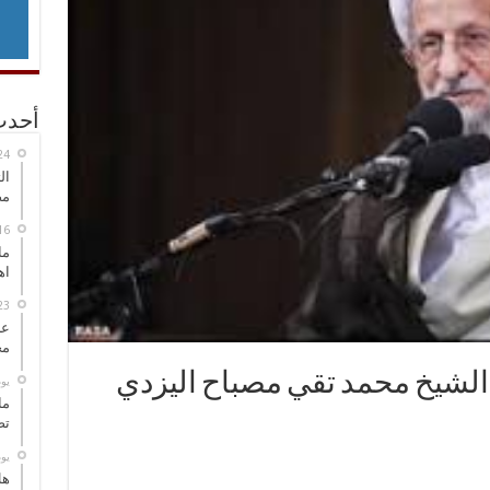
أحدث
ال
مض
ما
اه
عل
مح
له الشيخ محمد تقي مصباح اليزدي
‏ي
ما
تص
‏ي
هل