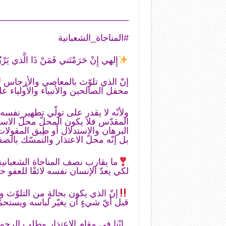
__________________________
#المناجاة_الشعبانية
إِلهي إِنْ حَرَمْتَني فَمَنْ ذَا الَّذي يَرْز
إنّ الذي تلوّث بالمعاصي والأرجاس 
محفل الصالحين والأنبياء والأولياء عل
ولأنّه لا يقدر على تولّي تطهير نف
المقدّس فلا يكون المحلّ محلّ الاس
البرهان والاستدلال أو طِبق المقولا
بل إنّه محلّ الاعتذار والتمسّك بالصفا
ما يقارب نصف المناجاة الشعبانية
لكي يعدّ الإنسان نفسه لائقًا للعف
إنّ الذي يكون بحالةٍ من التلوّث
قبل أيّ شيءٍ أن يغيّر لباسه ويستحمّ
..إنّنا في مقام الاعتذار وطلب الرح