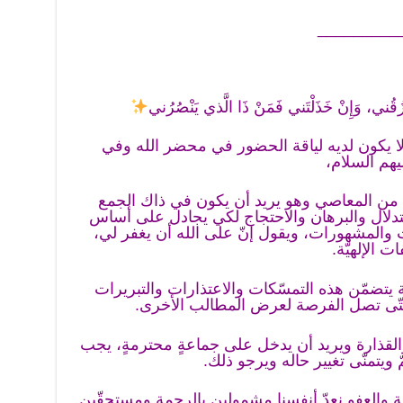
_________
ُقُني، وَإِنْ خَذَلْتَني فَمَنْ ذَا الَّذي يَنْصُرُني
لا يكون لديه لياقة الحضور في محضر الله وفي
يهم السلام،
سه من المعاصي وهو يريد أن يكون في ذاك الجمع
تدلال والبرهان والاحتجاج لكي يجادل على أساس
ت والمشهورات، ويقول إنّ على الله أن يغفر لي،
ت الإلهيّة.
 يتضمّن هذه التمسّكات والاعتذارات والتبريرات
و حتّى تصل الفرصة لعرض المطالب الأخرى.
 والقذارة ويريد أن يدخل على جماعةٍ محترمةٍ، يجب
 ويتمنّى تغيير حاله ويرجو ذلك.
مة والعفو نعدّ أنفسنا مشمولين بالرحمة ومستحقّين