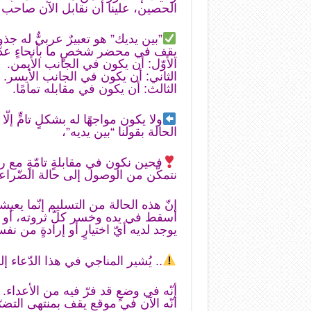
الحصين، علينا أن نقابل الآن صاحب
”بين يديك” هو تعبيرٌ عربيٌّ له جذ
يقف في محضر شخصٍ ما بأنحاءٍ عدّة
الأوّل: أن يكون في الجانب الأيمن.
الثاني: أن يكون في الجانب الأيسر.
الثالث: أن يكون في مقابله تمامًا.
ولا يكون مواجهًا له بشكلٍ تامٍّ إلّ
الحالة بقولنا “بين يديه”،
فحين نكون في مقابلةٍ تامّةٍ مع ربّن
نتمكّن من الوصول إلى حالة الضّراعة 
إنّ هذه الحالة من التسليم إنّما يعيش
أسقط في يده وخسر كلّ ثروته، أو ذ
يوجد لديه أيّ اختيارٍ أو إرادةٍ من ن
.. يُشير المناجي في هذا الدّعاء إل
أنّه في وضعٍ قد فرّ فيه من الأعداء.
أنّه الآن في موقع يقف بمنتهى التض