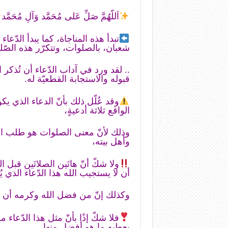
اَللّهُمَّ صَلِّ عَلى مُحَمَّد وَآلِ مُحَمَّد
تبدأ هذه المناجاة، كما يبدأ الدّعا
شعبان، بالصلوات، وتتكرّر هذه الصّلوا
.. لقد ورد في آداب الدّعاء أن تُذكر 
قبوله والاستجابة القطعيّة له.
وقد عُلّل ذلك بأنّ الدعاء الذي يكو
الواقع ثلاثة أدعيةٍ،
وذلك لأنّ معنى الصلوات هو طلب الرّ
وأهل بيته،
ولا شكّ أنّ هاتَين الصلاتَين قبل ا
أن لا يستجيب الله هذا الدّعاء الذي ي
وكذلك إنّ من فضل الله وكرمه أن لا ي
فلا شكّ إذًا بأنّ مثل هذا الدّعا
يعطيه ما هو أفضل منها.