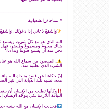
__________________________
#المناجاة_الشعبانية
وَاسْمَعْ دُعائي إِذا دَعَوْتُكَ، وَاسْمَعْ نِ
الله الذي هو مع كلّ شيءٍ، ويسمع ك
هناك معلومٌ ومسموعٌ ومُبصَر، فهل
نحن منه أن يسمع صوتنا ونداءنا؟
..المقصود من سماع الله هو عنايته
الشيء الذي نطلبه منه.
إنّ حكايتنا عن قصد مناجاة الله وانتظ
معه، تشبه تلك الذّبابة التي تثير الض
وكأنّها تطلب من الإنسان أن يلتف
اللياقة اللازمة لكي يتوجّه الإنسان إليه
فحديث الإنسان مع الله يشبه حديث