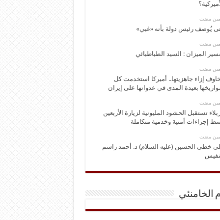
أميركية؟
ومين مضت
ى يُوصف رئيس دولة بأنه «غبي»
ومين مضت
سير الميزان : السيد الطباطبائي
ومين مضت
اوف إزاء جاهزيتها.. أميركا استخدمت كل
اريخها بعيدة المدى في عدوانها على إيران
ومين مضت
بلاء تستقبل الحشود المليونية لزيارة الأربعين
ط إجراءات أمنية وخدمية متكاملة
ومين مضت
ى خطى الحسين (عليه السلام) د. أحمد راسم
نفيس
م الخامنئي