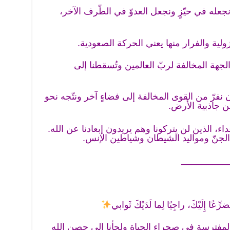
نجعله في حيّزٍ ونجعل العدوّ في الطّرف الآخر،
زولية والفرار منها يعني الحركة الصعودية.
لجهة المخالفة لربّ العالمين وتُسقطنا إلى
 أن نفرّ من القوى المخالفة إلى فضاءٍ آخر ونتّجه نحو
من جاذبية الأرض.
ء، الذين لن يتركونا وهم يريدون إبعادنا عن الله.
الجنّ ومواليد الشيطان وشياطين الإنس.
_________
ضرِّعًا إِلَيْكَ، راجِيًا لِما لَدَيْكَ ثَوابي
المفترسة في صحراء الحياة ولجأنا إلى حصن الله