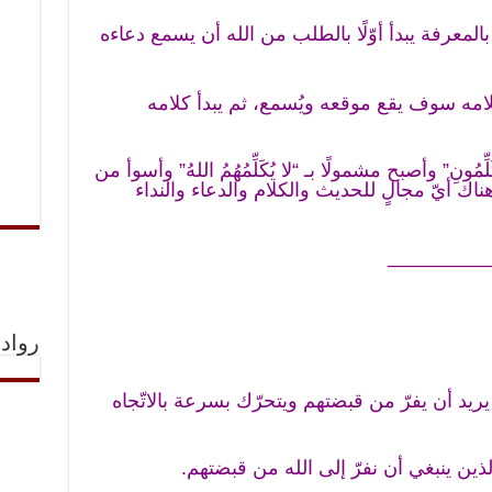
بالمعرفة يبدأ أوّلًا بالطلب من الله أن يسمع دعاءه
كلامه سوف يقع موقعه ويُسمع، ثم يبدأ كلامه
ِّمُونِ” وأصبح مشمولًا بـ “لا يُكَلِّمُهُمُ اللهُ” وأسوأ من
 يبقى هناك أيّ مجالٍ للحديث والكلام والدعاء والنداء
_________
رواد 
 يريد أن يفرّ من قبضتهم ويتحرّك بسرعة بالاتّجاه
ين ينبغي أن نفرّ إلى الله من قبضتهم.