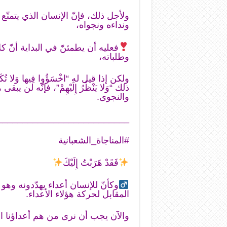
ولأجل ذلك، فإنّ الإنسان الذي يتمتّع 
ونداءه ونجواه،
فعليه أن يطمئنّ في البداية أنّ 
وطلباته،
ولكن إذا قيل له “اخْسَؤُوا فِيها وَلا تُكَل
ذلك “وَلا يَنْظُرُ إِلَيْهِمْ”، فإنّه لن
والنجوى.
__________________________
#المناجاة_الشعبانية
فَقَدْ هَرَبْتُ إِلَيْكَ
وكأنّ للإنسان أعداء يهدّدونه وهو
المقابل لحركة هؤلاء الأعداء.
والآن يجب أن نرى من هم أعداؤنا الذ