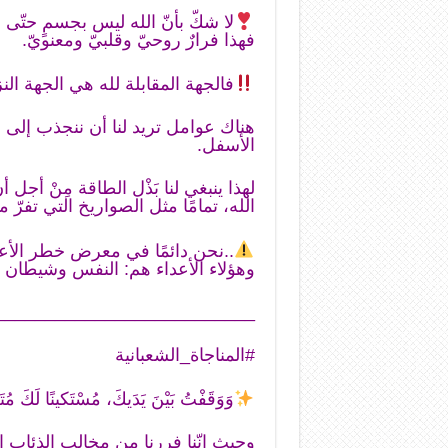
لا شكّ بأنّ الله ليس بجسمٍ حتّى 
فهذا فرارٌ روحيّ وقلبيّ ومعنويّ.
فالجهة المقابلة لله هي الجهة الن
هناك عوامل تريد لنا أن ننجذب إلى ا
الأسفل.
لهذا ينبغي لنا بَذْل الطاقة مِنْ أجل
الله، تمامًا مثل الصواريخ التي تفرّ 
..نحن دائمًا في معرض خطر الأعدا
وهؤلاء الأعداء هم: النفس وشيطان 
__________________________
#المناجاة_الشعبانية
وَوَقَفْتُ بَيْنَ يَدَيكَ، مُسْتَكينًا لَكَ مُتَ
وحيث إنّنا فررنا من مخالب الذئاب 