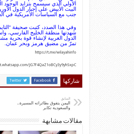
الأولي الذي سيسمح بتزايد الوجود 
البيت الأبيض على إجبار الدول الأور
جنب مع السياسات الأمريكية في الع
وفي هذا الصدد، كتبت صحيفة “التايمز
شهدتها منطقة الخليج الفارسي، وا
الدول الغربية لإنشاء قوة بحرية مشت
تمرّ من مضيق هرمز وبحر عمان.
https://t.me/wilayahinfo
hat.whatsapp.com/JG7F4QaZ1oBCy3y9yhSxpC
Twitter
Facebook
شاركها
السابق
اليمن يتفوق بطائراته المسيرة..
والسعودية تكابر
مقالات مشابهة