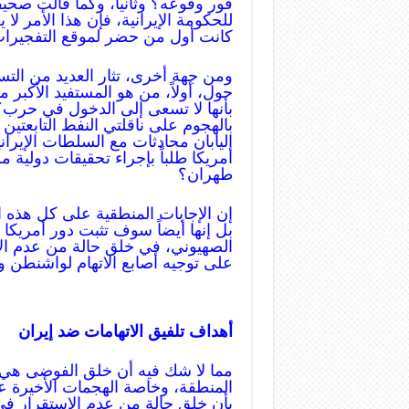
فور وقوعه؟ وثانياً، وكما قالت صحيف
للحكومة الإيرانية، فإن هذا الأمر لا 
كانت أول من حضر لموقع التفجيرات ل
ومن جهة أخرى، تثار العديد من التسا
حول، أولاً، من هو المستفيد الأكبر
بأنها لا تسعى إلى الدخول في حرب؟ 
بالهجوم على ناقلتي النفط التابعتين
اليابان محادثات مع السلطات الإيران
أمريكا طلباً بإجراء تحقيقات دولية 
طهران؟
إن الإجابات المنطقية على كل هذه ا
بل إنها أيضاً سوف تثبت دور أمريكا 
الصهيوني، في خلق حالة من عدم ال
على توجيه أصابع الاتهام لواشنطن و
أهداف تلفيق الاتهامات ضد إيران
مما لا شك فيه أن خلق الفوضى هي ا
المنطقة، وخاصة الهجمات الأخيرة ع
بأن خلق حالة من عدم الاستقرار في 