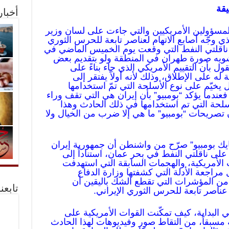
يقة
أخبا
المسؤولين الأمريكيين والتي جاءت على لسان وزير
ذي وجّه أصابع الاتهام لعناصر تابعة للحرس الثوري
 ناقلتي النفط التي وقعت يوم الخميس الماضي في
يه صورة طهران في المنطقة ولو بتقديم بعض
ول بأن التقييم الأمريكي الذي جاء بناءً على
ه على الإطلاق، وذلك لأنه أولاً يفتقر إلى
ال يخيّم على نوع الأسلحة التي تمّ استخدامها
عندما يؤكد “بومبيو” بأن إيران هي التي تقف وراء
أسلحة التي تم استخدامها في ذلك الحادث وهذا
بأن تصريحات “بومبيو” ما هي إلا ضرب من الخيال ولا
ايك بومبيو” صرّح من واشنطن أن جمهورية إيران
على ناقلتي النفط في بحر عمان، استناداً إلى
 الأمريكية، والهجمات السابقة التي استهدفت
اجعة الأدلة التي كشفتها وزارة الدفاع
من المؤشرات التي تقطع الشك باليقين أن
تابعن
عناصر تابعة للحرس الثوري الإيراني
.
 البداية، كيف تمكّنت القوات الأمريكية على
 مسبقاً، من التقاط صور وفيديوهات لهذا الحادث