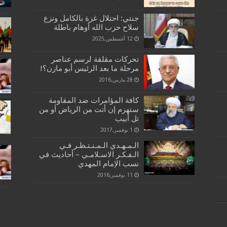
جنتي: احتلال غزة بالكامل ونزع
سلاح حزب الله أوهام باطلة
12 أغسطس,2025
تحركات مقلقة لرسم عناصر
مرحلة ما بعد الرئيس أبو مازن؟!
28 مارس,2016
كافة المؤامرات ضد المقاومة
ستهزم إن أتت من الرياض أو من
تل أبيب
1 نوفمبر,2017
الـمـهـدي الـمـنـتـظـر فـي
الـفـكـر الاسـلامـي – أحاديث في
نسب الاِمام المهدي
11 نوفمبر,2016