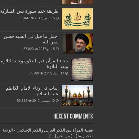
طريقة ختم سورة يس المباركة
5 سبتمبر,2017
93,847
أجمل ما قيل في السيد حسن
نصر الله
5 مايو,2017
87,020
دعاء القرآن قبل التلاوة وعند التلاوة
وبعد التلاوة
14 أبريل,2016
74,789
أبيات في رثاء الامام الكاظم
عليه السلام
10 ديسمبر,2017
59,852
Recent Comments
قضية المرأة بين الفكر الغربي والفكر الإسلامي - الولاية
الاخبارية: […] من نحن […]...