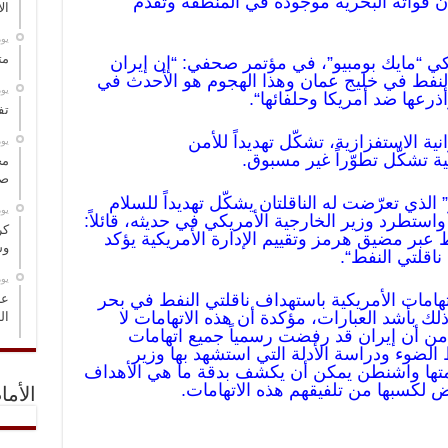
 قواته البحرية موجودة في المنطقة وتقدّم
ال
‏ي
مت
كي “مايك بومبيو”، في مؤتمر صحفي: “إن إيران
لنفط في خليج عمان وهذا الهجوم هو الأحدث في
‏ي
ذرعها ضد أمريكا وحلفائها
“
.
تف
ية الاستفزازية، تشكّل تهديداً للأمن
‏ي
ية تشكّل تطوّراً غير مسبوق.
مخ
صو
 الذي تعرّضت له الناقلتان يشكّل تهديداً للسلام
‏ي
واستطرد وزير الخارجية الأمريكي في حديثه، قائلاً:
كر
عبر مضيق هرمز وتقييم الإدارة الأمريكية يؤكد
وس
اقلتي النفط
“
.
‏ي
هامات الأمريكية باستهداف ناقلتي النفط في بحر
عل
 بأشد العبارات، مؤكدة أن هذه الاتهامات لا
ال
ن أن إيران قد رفضت رسمياً جميع اتهامات
 الضوء ودراسة الأدلة التي استشهد بها وزير
دمتها واشنطن يمكن أن يكشف بدقة ما هي الأهداف
ض لكسبها من تلفيقهم هذه الاتهامات.
الأما