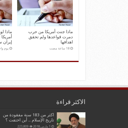
ماذا جنت أمريكا من حرب
ماذا ل
دمرت قواعدها ولم تحقق
أمريكا 
اهدافها
إيران س
‏يوم و
الاكثر قراءة
اكثر من 183 سنة مفقودة من
تاريخ الإسلام .. أين اختفت ؟
1 مارس,2018
223,809