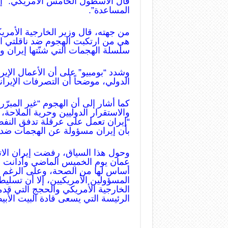
قال الأسطول الخامس الأمريكي: “إن
المساعدة”
.
من جهته، قال وزير الخارجية الأمري
هي من ارتكبت الهجوم ضد ناقلتي ا
سلسلة الهجمات التي شنّتها إيران وأ
وشدد “بومبيو” على أن الأعمال الإيران
الدولي، موضحاً أن التصرفات الإيران
كما أشار إلى أن الهجوم “غير المبرّر”
والاستقرار الدوليين وحرية الملاحة، 
“إيران تعمل على عرقلة تدفق النفط 
بأن إيران مسؤولة عن الهجمات ضد ن
وحول هذا السياق، رفضت إيران الات
عمان يوم الخميس الماضي وأدانت ذلك
أساس لها من الصحة، وعلى الرغم م
المسؤولين الأمريكيين، إلا أن تسليط
الخارجية الأمريكي والحجج التي ق
الرئيسة التي يسعى قادة البيت الأبي