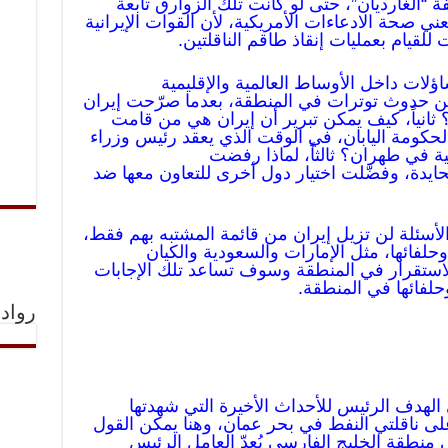
ة “الغارديان”، حتى لو كانت تلك الزوارق تابعة
يعني صحة الادعاءات الأمريكية، لأن القوات الإيرانية
لقيام بعمليات إنقاذ طاقم الناقلتين.
ؤلات داخل الأوساط العالمية والإقليمية
 من حدوث توترات في المنطقة، بعدما صرّحت إيران
ثانياً، كيف يمكن تبرير أن إيران هي من قامت
 لحكومة اليابان، في الوقت الذي يعقد رئيس وزراء
ية في طهران؟ ثالثاً، لماذا رفضت
محايدة، وفضّلت اختيار دول أخرى للتعاون معها ضد
لأسئلة لن تزيل إيران من قائمة المشتبه بهم فقط،
وحلفائها، مثل الإمارات والسعودية والكيان
استقرار في المنطقة وسوف تساعد تلك الإجابات
حلفائها في المنطقة.
رواد 
لهدف الرئيس للأحداث الأخيرة التي شهدتها
لى ناقلتي النفط في بحر عمان، وهنا يمكن القول
منطقة الخليج الفارسي يُعدّ العامل الرئيس