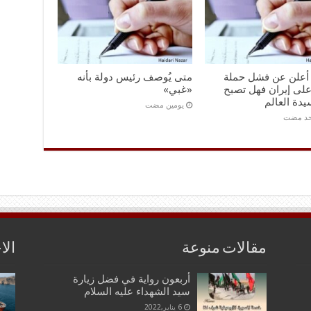
و أعلن عن فشل حملة
متى يُوصف رئيس دولة بأنه
على إيران فهل تصبح
«غبي»
يدة العالم
‏يومين مضت
احد مضت
مقالات منوعة
الا
أربعون رواية في فضل زيارة
سيد الشهداء عليه السلام
6 يناير,2022