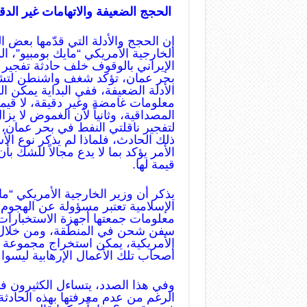
الحجج الضعيفة والاتهامات غير الدق
إن الحجج والأدلة التي قدّمها بعض 
الخارجية الأمريكي “مايك بومبيو”، ال
الإيراني بالوقوف خلف حادثة تفجير
بحر عمان، تؤكد شغف واشنطن لتشو
الأدلة الضعيفة، ففي البداية يمكن الق
معلومات غامضة وغير دقيقة، لا قيمة ل
المصداقية، وثانياً لأن الغموض لا يز
لتفجير ناقلتي النفط في بحر عمان، ف
ذلك الحادث، فلماذا لم يذكر نوع ال
الأمر يؤكد بما لا يدع مجالاً للشك 
قيمة لها.
يذكر أن وزير الخارجية الأمريكي “م
الإسلامية تعتبر مسؤولة عن الهجوم 
معلومات جمعتها أجهزة الاستخبارات
سفن شحن في المنطقة، ومن خلال مر
الأمريكية، يمكن استخراج مجموعة 
أصحاب تلك الأعمال الإرهابية ليسوا 
وفي هذا الصدد، يتساءل الكثيرون في
الرغم من عدم معرفتها بهذه الحادثة