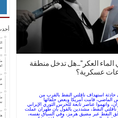
أحدث
‏س
ال
مض
ما
 الماء العكر”…هل تدخل منطقة
اه
اعات عسكرية؟
‏ي
عل
مح
‏ي
حادثة استهداف ناقلتي النفط بالقرب من
ما
 الماضي، قامت أمريكا وبعض حلفائها
تص
يران، واتهموا عناصر تابعة للحرس الثوري الإيراني
 ناقلتي النفط، مشددين بالقول بأن طهران عملت
‏ي
فّق النفط عبر مضيق هرمز، وفي السياق نفسه،
هل