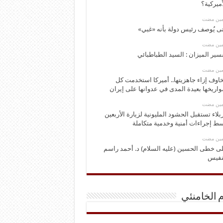
أميركية؟
ومين مضت
ى يُوصف رئيس دولة بأنه «غبي»
ومين مضت
سير الميزان : السيد الطباطبائي
ومين مضت
اوف إزاء جاهزيتها.. أميركا استخدمت كل
اريخها بعيدة المدى في عدوانها على إيران
ومين مضت
بلاء تستقبل الحشود المليونية لزيارة الأربعين
ط إجراءات أمنية وخدمية متكاملة
ومين مضت
ى خطى الحسين (عليه السلام) د. أحمد راسم
نفيس
م الخامنئي