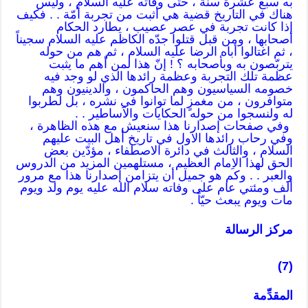
به سبع عشرة سنة ، حتى وفاته عليه السلام ، وليس
هناك في التاريخ قضية هي أثبت من تجربة أمّة . . فكيف
إذا كانت تجربة في عصر عصيب ، يطارد الحكام
أصحابها ، ومن قبل قتلوا جدّه الكاظم عليه السلام سجيناً
، ثم اغتالوا أباه الرضا عليه السلام ، ثم هم من حوله
يتربّصون به وبأصحابه ؟ ! إنّ هذا لمن أهم ما يثبت
عظمة تلك التجربة وعظمة رائدها الذي لو وجد فيه
خصومه السياسيون وهم الحاكمون ، والدينيون وهم
متوافرون ، من مغمزٍ لما توانوا في نشره ، بل لطربوا
له ولنسجوا من حوله الحكايات والاَساطير . .
وفي صفحات إصدارنا هذا سنعيش مع هذه الظاهرة ،
وفي رحاب رائدها الاَول في تاريخ أهل البيت عليهم
السلام ، والثالث في دائرة الاصطفاء ، مؤدّين بعض
الحق لهذا الاِمام العظيم ، مستلهمين المزيد من الدروس
والعبر . . وكم هو جميل أن يتزامن إصدارنا هذا مع مرور
ألف ومئتي عام على وفاته سلام الله عليه يوم ولد ويوم
مات ويوم يبعث حيّاً .
مركز الرسالة
(7)
المقدِّمة