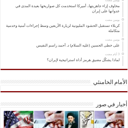
‏يومين مضت
مخاوف إزاء جاهزيتها.. أميركا استخدمت كل صواريخها بعيدة المدى في
عدوانها على إيران
‏يومين مضت
كربلاء تستقبل الحشود المليونية لزيارة الأربعين وسط إجراءات أمنية وخدمية
متكاملة
‏يومين مضت
على خطى الحسين (عليه السلام) د. أحمد راسم النفيس
لماذا يشكّل مضيق هرمز أداة استراتيجية لإيران؟
الأمام الخامنئي
أخبار في صور