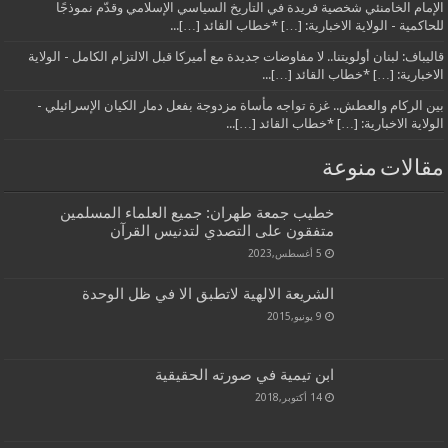
الإمام الخامنئي شخصية فريدة في التاريخ السياسي الإسلامي وقدّم نموذجًا
للحاكمية - الولاية الاخبارية: […] *خطاب القائد […]...
قاليباف: لبنان أولويتنا.. لا مفاوضات جديدة مع أميركا قبل الالتزام الكامل - الولاية
الاخبارية: […] *خطاب القائد […]...
بين الركام والعطش.. غزة تواجه مأساة مزدوجة بفعل دمار الكيان الإسرائيلي -
الولاية الاخبارية: […] *خطاب القائد […]...
مقالات منوعة
خطيب جمعة طهران: جميع العلماء المسلمين
متفقون على التصدي لتدنيس القرآن
5 أغسطس,2023
الشريعة الالهية لاتطبق الا في ظل الوحدة
9 يونيو,2015
ابن تيمية في صورته الحقيقية
14 أكتوبر,2018