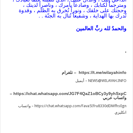
ومترجماً لكتابك ، وصادعاً بأمرك ، وناصراً لدينك ،
وحجتك على خلقك ، ونوراً تُخرق به الظلم ، وقدوة
تُدرك بها الهداية ، وشفيعاً تُنال به الجنّة . .
والحمدُ لله ربِّ العالمين
.
https://t.me/wilayahinfo
– تلغرام
NEWS@WILAYAH.INFO
– أيميل
–
https://chat.whatsapp.com/JG7F4QaZ1oBCy3y9yhSxpC
واتساب عربي
https://chat.whatsapp.com/Fava5Ifru8330dDMfhs0gn
– واتساب
انكليزي