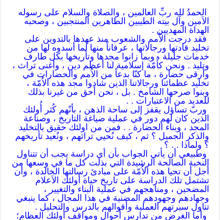
الحمدُ لله ربِّ العالمين ، والصلاة والسلام على رسوله
الاَمين وآل بيته الطيبين الطاهرين المنتجبين ، وصحبه
الهداة المهديين .
فقد درجت الاُمم والشعوب منذ عهدها بالتدوين على
تخليد قادتها ورجالاتها ، عرفاناً منها لما أسدوه لها من
خدمات جليلة ، وبما زانوا مجدها وتأريخها بكل طارف
وتليد . ونحن كأُمّة إسلامية لنا أعظم دين ، وأغنى تراث ،
وأرقى حضارة ، ما كنّا بدعاً من الاُمم والحضارات في
تخليد عظمائنا ورجالاتنا الذين شادوا مجد هذه الاُمّة ،
وبنوا صرحها الشامخ . بل ، نحن أحق من غيرنا بذلك
للعديد من الاعتبارات . .
وربّ تساؤل يقفز إلى ساحة الذهن ، بأنّهم كُثر أُولئك
الذين كان لهم دور في عملية صياغة التاريخ ، وصناعة
المجد ، وبناء الحضارة . . فمن من اولئك حقيق بالتخليد
والذكر الجميل ؟ ثم ، كيف نُحيي تراثهم ، ونُعيد تأريخهم
؟ ولماذا . . ؟
وطبيعي أن يأتي الجواب بأن أي دراسة يجب أن تتناول
النخبة الصالحة الرشيدة التي بذلت كل ما في وسعها من
أجل أن تحيا هذه الاُمّة على مبادئ رسالتها الخالدة ، وأن
تشتمل تلك الدراسة على تاريخ حياة أولئك الاَعلام
المضحين ، ومناهجهم في عملية البناء والتغيير ،
وجهادهم وجهودهم المضنية في هذا المجال ، كما ينبغي
تناول سيرتهم العملية وأقوالهم بالدرس والتحليل .
وأما الغرض من تدارس أحوال ومواقف أولئك العظام؛