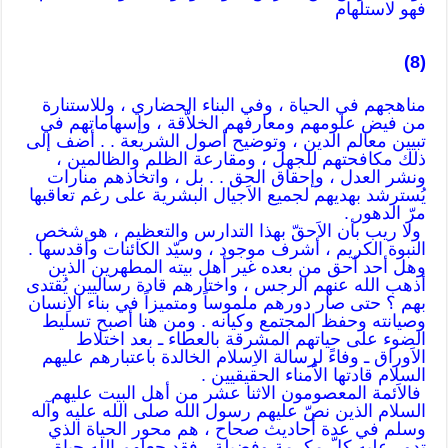
فهو لاستلهام
(8)
مناهجهم في الحياة ، وفي البناء الحضاري ، وللاستنارة
من فيض علومهم ومعارفهم الخلاّقة ، وإسهاماتهم في
تبيين معالم الدين ، وتوضيح أصول الشريعة . . أضف إلى
ذلك مكافحتهم للجهل ، ومقارعة الظلم والظالمين ،
ونشر العدل ، وإحقاق الحق . . بل ، واتخاذهم منارات
يُسترشد بهديهم لجميع الاَجيال البشرية على رغم تعاقبها
مرّ الدهور .
ولا ريب بأن الاَحقّ بهذا التدارس والتعظيم ، هو شخص
النبوة الكريم ، أشرف موجود ، وسيّد الكائنات وأقدسها .
وهل أحد أحق من بعده غير أهل بيته المطهرين الذين
أذهب الله عنهم الرجس ، واختارهم قادة رساليين يُقتدى
بهم ؟ حتى صار دورهم ملموساً ومتميزاً في بناء الاِنسان
وصيانته وحفظ المجتمع وكيانه . ومن هنا أصبح تسليط
الضوء على حياتهم المشرقة بالعطاء ـ بعد اختلاط
الاَوراق ـ وفاءً لرسالة الاِسلام الخالدة باعتبارهم عليهم
السلام قادتها الاَُمناء الحقيقيين .
فالاَئمة المعصومون الاثنا عشر من أهل البيت عليهم
السلام الذين نصّ عليهم رسول الله صلى الله عليه وآله
وسلم في عدة أحاديث صحاح ، هم محور الحياة الذي
تدور عليه كلّ مكرمة وفضيلة ، فقد جعلهم الله حياة