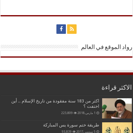
رواد الموقع في العالم
الاكثر قراءة
اكثر من 183 سنة مفقودة من تاريخ الإسلام .. أين
اختفت ؟
1 مارس,2018
223,809
طريقة ختم سورة يس المباركة
5 سبتمبر,2017
93,839