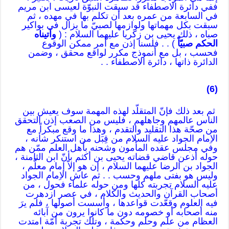
ففي دائرة الاصطفاء قد سبقت النبوّة لعيسى ابن مريم
في السابعة من عمره بعد أن تكلم بها في مهده ، ثم
سبقت بكل مهماتها ولوازمها لصبيّ ما يزال في بواكير
صباه ، ذلك يحيى بن زكريا عليهما السلام : (
وآتيناه
الحكم صبيّاً
) . . فلسنا إذن مع أمر ممكن الوقوع
فحسب ، بل مع أنموذج مكرر لواقع محقق ، وضمن
الدائرة ذاتها ، دائرة الاصطفاء . .
(6)
ثم بعد ذلك فإنّ المتقلّد لهذه المهمة سوف يعيش بين
الناس عالمهم وجاهلهم ، فليس من الصعب إذن التحقق
من صحّة هذا التقليد والتقدم ، وهذا ما وقع مبكراً مع
الاِمام الجواد عليه السلام من قِبَل من استنكر شأنه ،
وفي مجلس عقده المأمون وشحنه بأهل العلم ممّن هم
حوله أذعن قاضي قضاته يحيى بن أكثم بأنّ ابن الثامنة ،
الجواد بن الرضا عليهما السلام ، إن هو إلاّ إمام معلَّم ،
وليس هو بفتى ملهم وحسب . . ثم عاش الاِمام الجواد
عليه السلام تجربته كلها ومن حوله علماء فحول ، من
أصحاب القرآن والحديث والكلام ، في عصر ازدهرت
فيه العلوم وقعّدت قواعدها ، وأسست أصولها ، فلم يرَ
منه أصحابه أو خصومه دون ما كانوا يرون من آبائه
العظام من علم وحلم وحكمة ، وتلك تجربة أمّة امتدت