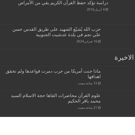
دراسة تؤكد حفظ القرآن الكريم يقي من الأمراض
4 أبريل,2016
حزب الله يُشيّع الشهيد على طريق القدس حسن
علي نجم في بلدة عدشيت الجنوبية
16 فبراير,2024
الاخيرة
ماذا جنت أمريكا من حرب دمرت قواعدها ولم تحقق
اهدافها
علوم القرآن محاضرات القاها حجة الاسلام السيد
محمد باقر الحكيم
ماذا لو أعلن عن فشل حملة أمريكا على إيران فهل
تصبح إيران سيدة العالم