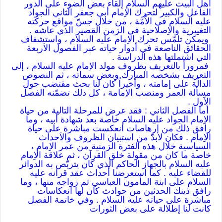
أهل البيت عليهم السلام إلقاء بعض الضوء على الدور
الفاعل والكبير لتحرك الاِمام أبي جعفر الثاني الجواد
عليه السلام في الاُمّة ، من خلال جسّ مواقع حركته
التغييرية والاِصلاحية في الزمن القصير الذي عاشه .
ويمكن تلمّس تحرك الاِمام عليه السلام ، واستشفاف
الحقائق الناصعة في أدوار حياته عبر الفصول الاَربعة
التي اشتملتها هذه الدراسة .
فمروراً بالتعريف بظروف مولد الاِمام عليه السلام ، إلى
التعريف بشخصه المبارك وبعض سماته ، ثم النصوص
الدالّة على إمامته ، وأخيراً كان لنا بحث مقتضب حول
مسألة العمر ومنصب الاِمامة ، كل ذلك تضمّنه الفصل
الاَول .
أما الفصل الثاني : فقد عرض للمرحلة التالية من حياة
الاِمام الجواد عليه السلام خاصة بعد شهادة أبيه ، وما
رافق ذلك من إرهاصات انعكست مباشرة على حياة
الاِمام . فكان لابدّ من استبيان الظروف والاَحداث
السياسية خلال هذه الفترة الزمنية من عمر الاِمام ،
خاصة ما كان من مقولة خلق القرآن ، ثم علاقة الاِمام
عليه السلام بالجهاز الحاكم الذي كان يتربّص به الدوائر
للقضاء عليه . كما استعرضنا أحداث عقد قرانه عليه
السلام على ابنة المأمون العباسي ثم زواجه منها ، وما
رافق ذينك الحدثين من حوادث كان لها انعكاسات
مباشرة على حياته عليه السلام . وفي خاتمة الفصل
كانت لنا إطلالة على بعض الثورات