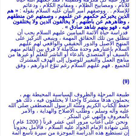
للاَنام ، ومصابيح الظلام ، ومفاتيح الكلام ، ودعائم
للاِسلام . . ووصفهم أمير البيان عليه السلام بقوله :
« هم
الذين يخبركم حكمهم عن علمهم ، وصمتهم عن منطقهم
، وظاهرهم عن باطنهم . لا يخالفون الدين ولا يختلفون
فيه ، فهو بينهم شاهد صادق »
.
فدراسة حياة الاَئمة الميامين عليهم السلام يجب أن
تنطلق من تلك الحقائق المهمة ، وينبغي التركيز على
المنهج الاَصيل والدور الحقيقي والواقعي لهم عليهم
السلام باعتبارهم وحدة متكاملة لا فرق بين القائم منهم
بالسيف أو المتصدي بالدعاء أو الناشر للعلم أو غيرها من
مناهج العمل والتغيير للوصول إلى الهدف المشترك
للجميع . فهم عليهم السلام رغم تنوّع أدوارهم ، وفق
(9)
طبيعة المرحلة والظروف السياسية المحيطة بهم ،
يحملون هدفاً مشتركاً واحداً لا يختلفون فيه ، ذلك هو
حفظ الكتاب الكريم وسُنّة الرسول المصطفى صلى الله
عليه وآله وسلم ، وطلب الاصلاح والهداية ، والاَمر
بالمعروف والنهي عن المنكر .
ونحن على أعتاب مرور اثني عشر قرناً ( 1200 عام )
على شهادة الاِمام الجواد عليه السلام ، فالاَمل يحدونا
أن تستطيع هذه الدراسة الموجزة من سيرة تاسع أئمة