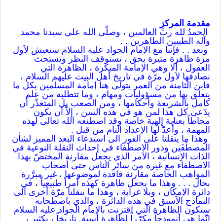
مقدمة المركز
الحمدُ لله ربِّ العالمين ، وصلّى الله على سيدنا محمد
وآله الطيبين الطاهرين . .
وبعد . . فإننا مع الاِمام الجواد عليه السلام سنعيش لاَول
مرة ظاهرة مثيرة بحق ، تستوقف النظر وتستحث
العقول ، ألا وهي الاِمامة المبكرة ، الظاهرة التي
نصادفها لاَول مرّة في تاريخ أهل البيت عليهم السلام ،
فابن الثامنة من العمر يتولى هنا إمامة المسلمين بكل ما
يتعلق بها من مسؤوليات ومهام ، وما تتطلبه من علم
كامل بالشريعة وأحكامها ، ومن الصعب بل المتعذّر أن
يدّعى كل هذا لمن هو في هذه السن ، إلاّ أن يكون
محاطاً بعناية إلهية خاصة وقد اصطنعه الله تعالى لهذه
المهمة ، وأُعدّ لها الاِعداد التام من قبل .
وهذا ما ينقلنا على الفور الى استدعاء البعد المميز لشأن
المصطَفَين ودور الاصطفاء في إحداث النقلة النوعية في
الذات الاِنسانية ، الاَمر الذي يجعل مقارنة المختصّ بهذا
الاصطفاء مع غيره من سائر الناس حتى أصحاب
المواهب الخاصة مقارنة فاقدة لموضوعها ، غير مبرَّرة
بحال . . . وهذا ما يجعل ظاهرة كهذه أمراً طبيعياً ، في
دائرة الاِمكان ، وبلا غرابة ، وهذا ما ينقلنا مرّة أخرى الى
النماذج الاَسبق في هذه الدائرة ، والذي باصطحابه
ستكون الظاهرة التي اقترنت بالاِمام الجواد عليه السلام
إنّما هي أنموذجاً مكرّراً لظاهرة أسبق تاريخاً ، بكثير ،