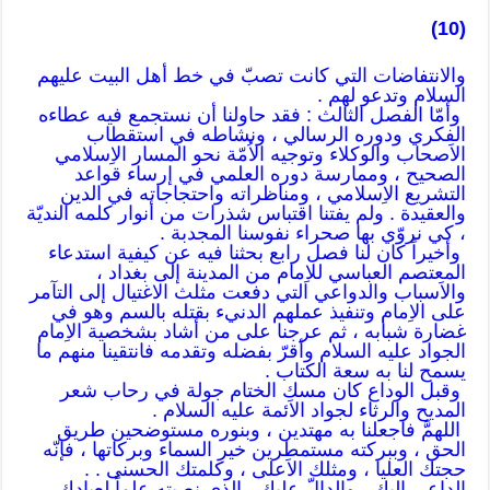
(10)
والانتفاضات التي كانت تصبّ في خط أهل البيت عليهم
السلام وتدعو لهم .
وأمّا الفصل الثالث : فقد حاولنا أن نستجمع فيه عطاءه
الفكري ودوره الرسالي ، ونشاطه في استقطاب
الاَصحاب والوكلاء وتوجيه الاُمّة نحو المسار الاِسلامي
الصحيح ، وممارسة دوره العلمي في إرساء قواعد
التشريع الاِسلامي ، ومناظراته واحتجاجاته في الدين
والعقيدة . ولم يفتنا اقتباس شذرات من أنوار كلمه النديّة
، كي نروّي بها صحراء نفوسنا المجدبة .
وأخيراً كان لنا فصل رابع بحثنا فيه عن كيفية استدعاء
المعتصم العباسي للاِمام من المدينة إلى بغداد ،
والاَسباب والدواعي التي دفعت مثلث الاغتيال إلى التآمر
على الاِمام وتنفيذ عملهم الدنيء بقتله بالسم وهو في
غضارة شبابه ، ثم عرجنا على من أشاد بشخصية الاِمام
الجواد عليه السلام وأقرّ بفضله وتقدمه فانتقينا منهم ما
يسمح لنا به سعة الكتاب .
وقبل الوداع كان مسك الختام جولة في رحاب شعر
المديح والرثاء لجواد الاَئمة عليه السلام .
اللهمَّ فاجعلنا به مهتدين ، وبنوره مستوضحين طريق
الحق ، وببركته مستمطرين خير السماء وبركاتها ، فإنّه
حجتك العليا ، ومثلك الاَعلى ، وكلمتك الحسنى . .
الداعي إليك ، والدالّ عليك ، الذي نصبته علماً لعبادك ،