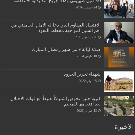
40 قتيل صهيوني و458 جريح منذ بداية الانتفاضة
24 سبتمبر,2016
الاقتصاد المقاوم الذي دعا له الامام الخامنئي من
أهم السبل لمواجهة مخطط النفوذ
26 ديسمبر,2015
صلاة ليالة 9 من شهر رمضان المبارك
18 مارس,2024
شهداء تحرير الجرود
25 يوليو,2022
كتيبة جنين تخوض اشتباكاً عنيفاً مع قوات الاحتلال
بعد اقتحامها للمخيم
13 فبراير,2023
الاخيرة