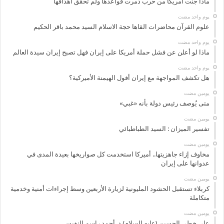
ماذا جنت أمريكا من حرب دمرت قواعدها ولم تحقق اهدافها
‏يوم واحد مضت
علوم القرآن محاضرات القاها حجة الاسلام السيد محمد باقر الحكيم
‏يوم واحد مضت
ماذا لو أعلن عن فشل حملة أمريكا على إيران فهل تصبح إيران سيدة العالم
‏يوم واحد مضت
هل تكشف المواجهة مع إيران أفول الهيمنة الأميركية؟
‏يومين مضت
متى يُوصف رئيس دولة بأنه «غبي»
‏يومين مضت
تفسير الميزان : السيد الطباطبائي
‏يومين مضت
مخاوف إزاء جاهزيتها.. أميركا استخدمت كل صواريخها بعيدة المدى في
عدوانها على إيران
‏يومين مضت
كربلاء تستقبل الحشود المليونية لزيارة الأربعين وسط إجراءات أمنية وخدمية
متكاملة
‏يومين مضت
على خطى الحسين (عليه السلام) د. أحمد راسم النفيس