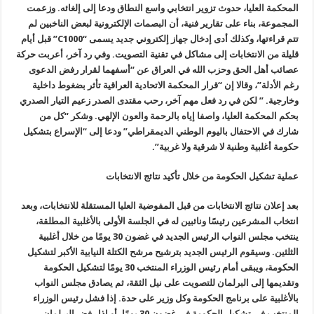
المحكمة العليا، حدوث تزوير انتخابي واسع النطاق ودعا إلى إلغائه. وزعمت
المجموعة، بناء على تقارير فنية، أن البصمات الإلكترونية لبعض الناخبين لم
تتم قراءتها، وكذلك أدى إدخال جهاز إلكتروني جديد يسمى “
C1000
” قبل أيام
قليلة من الانتخابات إلى مشاكل في تقنية التصويت. وفي رد آخر، أعربت حركة
عصائب أهل الحق وحزب الله في العراق عن “أسفهما لقرار رفض الدعوى
رغم الأدلة”، وقالا إن “قرار المحكمة الاتحادية العراقية تأثر بضغوط داخلية
وخارجية. ” لكن في رد فعل مهم آخر، رحب مقتدى الصدر زعيم التيار الصدري
بحكم المحكمة العليا، واصفا إياه بالرحمة والعون الإلهي. وشكر “كل من
شارك في الاحتفال باليوم الوطني الديمقراطي” ودعا إلى “الإسراع بتشكيل
حكومة أغلبية وطنية لا شرقية ولا غربية”.
عملية تشكيل الحكومة من خلال تأكيد نتائج الانتخابات
بعد إعلان نتائج الانتخابات من قبل المفوضية العليا المستقلة للانتخابات، وبعد
انتخاب المشرعين رئيسًا ونائبين له في الجلسة الأولى بالأغلبية المطلقة،
ينتخب مجلس النواب الرئيس الجديد في غضون 30 يومًا من خلال أغلبية
الثلثين. وسيقوم الرئيس الجديد بترشيح مرشح الكتلة النيابية الأكبر لتشكيل
الحكومة، ويبقى أمام رئيس الوزراء المنتخب 30 يومًا لتشكيل الحكومة
وتقديمها إلى البرلمان للتصويت على نيل الثقة، ثم يصادق مجلس النواب
بالأغلبية على برنامج الحكومة وكل وزير على حدة. إذا فشل رئيس الوزراء
المنتخب في تشكيل الحكومة في غضون 30 يومًا، أو إذا رفض البرلمان