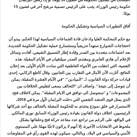
حكومة رئيس الوزراء، يجب على الرئيس تسمية مرشح آخر في غضون 15
يومًا.
آفاق التطورات السياسية وتشكيل الحكومة
مع حكم المحكمة العليا واذعان قادة الجماعات السياسية لهذا الحكم، يبدو أن
احتجاجات الشوارع ستهدأ تدريجياً وستتسارع عملية تشكيل الحكومة الجديدة.
بعد اجتماعات متعددة بين الصدر وقادة إطار التنسيق الشيعي، أفادت وسائل
الإعلام أن هادي العامري ومقتدى الصدر سيلتقيان في الأيام المقبلة. هذه
القضية، التي انتقلت من الأجواء العاطفية التي سادت الأيام الأولى بعد إعلان
النتائج، أثارت الآن الآمال في التقارب بين الجانبين. وقال كاطع الركابي، إحدى
قيادات حركة دولة القانون، لـ “الميادين”: “في الأيام العشرة المقبلة، يمكن
أن نتوصل إلى نتيجة”. واضاف ان “التحالف يسعى لتقليص الخلافات بين
المجموعات” و “سنتوصل الى توافق في الايام المقبلة”. يمكن لائتلاف فتح،
الذي يمثل قوى الحشد الشعبي التي دخلت البرلمان لأول مرة في 2018،
الاستمرار في خلق نموذج يحتذى به للحكومة المقبلة بالتحالف مع أحد شركائها
الرئيسيين، ائتلاف دولة القانون بقيادة رئيس الوزراء السابق نوري المالكي.
في الواقع، على الرغم من تراجع عدد مقاعد حركة فتح وحلفائها بشكل
ملحوظ في الانتخابات الأخيرة، إلا أنهم لا يزالون لاعبًا مهمًا على المستوى
الأمني ​​والسياسي في البلاد. وبالتالي، سيكون لهذه القوى رأي في المفاوضات