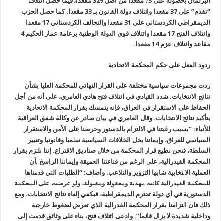
البرلمان بحصوله على 73 مقعدا من أصل 329 مقعدا، فيما حصل ائتلاف
“تقدم” على 37 مقعدا وائتلاف دولة القانون بـ 33 مقعدا. كما حصل الحزب
الديمقراطي الكردستاني على 31 مقعدا والتحالف الكردستاني 17 مقعدا
وائتلاف الفتح 17 مقعدا وائتلاف قوى الدولة الوطنية بزعامة عمار الحكيم 4
مقاعد وائتلاف عزم 14 مقعدا.
ردود الفعل على حكم المحكمة الاتحادية
ردت مجموعات سياسية مختلفة على القرار النهائي للمحكمة العليا بشأن
نتائج الانتخابات. شدد القيادي في ائتلاف فتح هادي العامري، على أنه من أجل
الحفاظ على الاستقرار في العراق، فإنه يتمسك بقرار المحكمة الاتحادية
بتأكيد نتائج الانتخابات. وقال العامري في بيان صادر عن وكالة شفق العراقية
للأنباء: “بسبب رغبتنا في الالتزام بالدستور وحرصنا على الأمن والاستقرار
السياسي للعراق، وإيماننا بحل الخلافات السياسية سلميا وقانونيا وتغيير
السلطة، فنحن نطيع قرار المحكمة من خلال صناديق الاقتراع. إننا نلتزم بقرار
المحكمة الفيدرالية، على الرغم من قناعتنا العميقة وإيماننا الراسخ بأن
العملية الانتخابية شابها التزوير والتلاعب. وأضاف: “الطلبات التي قدمناها
للمحكمة الفيدرالية كانت مهذبة ومعقولة ومقبولة، ولو عرضت على المحكمة
الدستورية في أي دولة تحترم الديمقراطية، فيكفي إلغاء نتائج الانتخابات. ومع
ذلك فان التزامنا بقرار المحكمة الفدرالية الذي تعرض لضغوط خارجية
وداخلية شديدة لا يزال قائما”. وادعى ائتلاف فتح، بناء على وثائق قدمت إلى