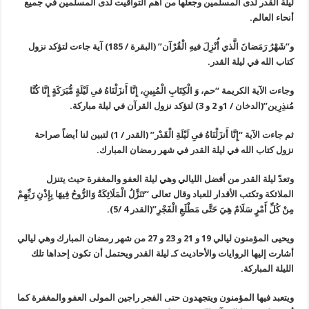
لیلة القدر لدی المسلمین وجعلها من أهم التواقیت لدی المسلمین في جمیع
أنحاء العالم.
و”شَهْرُ رَمَضانَ الَّذي أُنْزِلَ فیهِ الْقُرْآن” (البقرة / 185) آیة جاءت لتؤکد نزول
کتاب الله في لیلة القدر.
وجاءت الآیة الکریمة “حم، وَ الْکِتَابِ الْمُبِینِ، إِنَّا أَنزَلْنَاهُ فىِ لَیْلَةٍ مُّبَرَکَةٍ إِنَّا کُنَّا
مُنذِرِین‏”(الدخان / 1و 2 و 3) لتؤکد نزول القرآن في لیلة مبارکة.
ثم جاءت الآیة “إِنَّا أَنزَلْنَاهُ فىِ لَیْلَةِ الْقَدْر” (القدر / 1) لتبین لنا أیضاً صراحة
نزول کتاب الله في لیلة القدر في شهر رمضان المبارك.
وتعدّ لیلة القدر من أفضل اللیالي وهي لیلة العفو والمغفرة حیث یتنزل
الملائکة وتکتب الأقدار للعباد وقال تعالی “تَنَزَّلُ الْمَلَائِكَةُ وَالرُّوحُ فِيهَا بِإِذْنِ رَبِّهِمْ
مِنْ كُلِّ أَمْرٍ سَلَامٌ هِيَ حَتَّى مَطْلَعِ الْفَجْرِ”(القدر 4 /5).
ویحیی المؤمنون لیالي 19 و 21 و 23 و 27 من شهر رمضان المبارك وهي لیالي
أشارت إلیها الروایات والأحادیث کـ لیلة القدر ویحتمل أن تکون إحداها تلك
اللیلة المبارکة.
ویتعبد فیها المؤمنون ویتجهدون حتی الفجر راجین المولی العفو والمغفرة کما