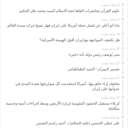
علوم القرآن محاضرات القاها حجة الاسلام السيد محمد باقر الحكيم
ماذا لو أعلن عن فشل حملة أمريكا على إيران فهل تصبح إيران سيدة العالم
هل تكشف المواجهة مع إيران أفول الهيمنة الأميركية؟
متى يُوصف رئيس دولة بأنه «غبي»
تفسير الميزان : السيد الطباطبائي
مخاوف إزاء جاهزيتها.. أميركا استخدمت كل صواريخها بعيدة المدى في
عدوانها على إيران
كربلاء تستقبل الحشود المليونية لزيارة الأربعين وسط إجراءات أمنية وخدمية
متكاملة
‏يوم واحد مضت
على خطى الحسين (عليه السلام) د. أحمد راسم النفيس