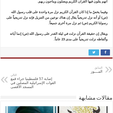
أنهم یتلون فیها القرآن الکریم ویصلون ویناجون ربهم.
وفیما یخصّ ما إذا کان القرآن الکریم نزل مرة واحدة علی قلب رسول الله
(ص) أو أنه نزل تدریجیاً یقال إن هناك نوعین من التنزیل فإنه نزل تدریجیاً علی
رسولنا الکریم (ص) ثم نزل مرة أخری جمیعاً.
ویقال إن حقیقة القرآن نزلت في لیلة القدر علی رسول الله (ص) إنما آیاته
وألفاظه نزلت تدریجیاً علی مدی 23 عاماً.
السابق
المــــوز
التالي
إصابة 57 فلسطينيا جراء قمع
القوات الإسرائيلية المصلين في
المسجد الأقصى
مقالات مشابهة