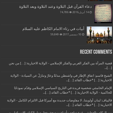
دعاء القرآن قبل التلاوة وعند التلاوة وبعد التلاوة
14 أبريل,2016
74,786
أبيات في رثاء الامام الكاظم عليه السلام
10 ديسمبر,2017
59,849
Recent Comments
قضية المرأة بين الفكر الغربي والفكر الإسلامي - الولاية الاخبارية: […] من نحن
[…]...
الشيخ قاسم: اتفاق الإطار في واشنطن مذلةٌ وعارٌ وتنازلٌ عن السيادة - الولاية
الاخبارية: […] *خطاب القائد […]...
الإمام الخامنئي شخصية فريدة في التاريخ السياسي الإسلامي وقدّم نموذجًا
للحاكمية - الولاية الاخبارية: […] *خطاب القائد […]...
قاليباف: لبنان أولويتنا.. لا مفاوضات جديدة مع أميركا قبل الالتزام الكامل - الولاية
الاخبارية: […] *خطاب القائد […]...
بين الركام والعطش.. غزة تواجه مأساة مزدوجة بفعل دمار الكيان الإسرائيلي -