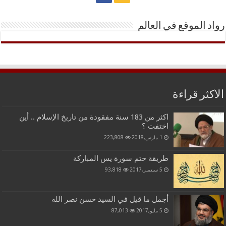
رواد الموقع في العالم
الاكثر قراءة
اكثر من 183 سنة مفقودة من تاريخ الإسلام .. أين
اختفت ؟
1 مارس,2018
223,808
طريقة ختم سورة يس المباركة
5 سبتمبر,2017
93,818
أجمل ما قيل في السيد حسن نصر الله
5 مايو,2017
87,013