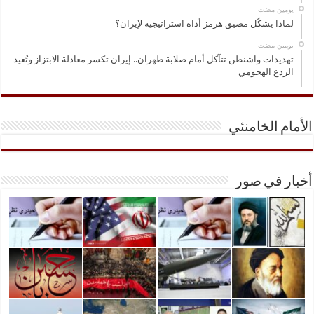
‏يومين مضت
لماذا يشكّل مضيق هرمز أداة استراتيجية لإيران؟
‏يومين مضت
تهديدات واشنطن تتآكل أمام صلابة طهران.. إيران تكسر معادلة الابتزاز وتُعيد
الردع الهجومي
الأمام الخامنئي
أخبار في صور