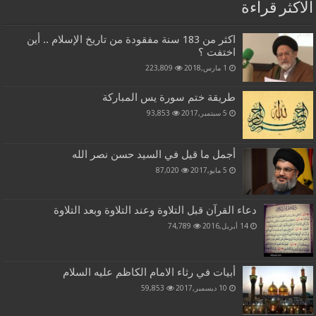
الاكثر قراءة
اكثر من 183 سنة مفقودة من تاريخ الإسلام .. أين
اختفت ؟
1 مارس,2018
223,809
طريقة ختم سورة يس المباركة
5 سبتمبر,2017
93,853
أجمل ما قيل في السيد حسن نصر الله
5 مايو,2017
87,020
دعاء القرآن قبل التلاوة وعند التلاوة وبعد التلاوة
14 أبريل,2016
74,789
أبيات في رثاء الامام الكاظم عليه السلام
10 ديسمبر,2017
59,853