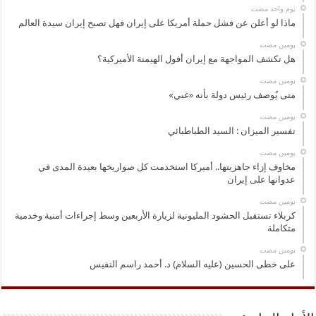
‏يوم واحد مضت
ماذا لو أعلن عن فشل حملة أمريكا على إيران فهل تصبح إيران سيدة العالم
‏يومين مضت
هل تكشف المواجهة مع إيران أفول الهيمنة الأميركية؟
‏يومين مضت
متى يُوصف رئيس دولة بأنه «غبي»
‏يومين مضت
تفسير الميزان : السيد الطباطبائي
‏يومين مضت
مخاوف إزاء جاهزيتها.. أميركا استخدمت كل صواريخها بعيدة المدى في
عدوانها على إيران
‏يومين مضت
كربلاء تستقبل الحشود المليونية لزيارة الأربعين وسط إجراءات أمنية وخدمية
متكاملة
‏يومين مضت
على خطى الحسين (عليه السلام) د. أحمد راسم النفيس