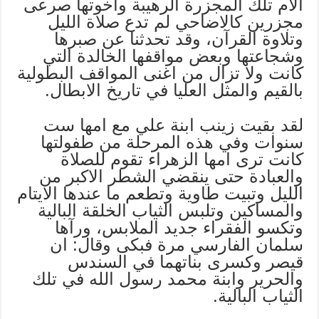
آلام تلك المجزرة الرهيبة واخوتها صرعى
مجزرين كالاضاحي لم تدع صلاة الليل
وتلاوة القرآن، وقد تحدثنا عن صبرها
وشجاعتها وبعض مواقفها الخالدة التي
كانت ولا تزال من اغنى المواقف البطولية
بالقيم والمثل العليا في تاريخ الابطال.
لقد بقيت زينب ابنة علي مع امها ست
سنوات وفي هذه المرحلة من طفولتها
كانت ترى امها الزهراء تقوم للصلاة
والعبادة حتى ينقضي الشطر الاكبر من
الليل وتبيت طاوية وتطعم ما عندها الايتام
والمساكين وتلبس الثياب الخلقة البالية
وتكسو الفقراء جديد الملابس، ورآها
سلمان الفارسي مرة فبكى وقال: ان
قيصر وكسرى بناتهما في السندس
والحرير وابنة محمد رسول الله في تلك
الثياب البالية.