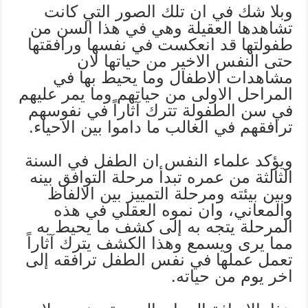
وبلا شك في ان تلك الصور التي كانت
تشاهدها العقيلة وهي في هذا السن من
طفولتها قد انعكست في نفسها ورافقتها
حتى النفس الاخير من حياتها لان
مشاهدات الاطفال وما يحيط بها في
المراحل الاولى من حياتهم وما يمر عليهم
في سن الطفولة تترك آثاراً في نفوسهم
ترافقهم في الغالب ما داموا بين الاحياء.
ويؤكد علماء النفس ان الطفل في السنة
الثالثة من عمره تبدأ مرحلة التوافق بينه
وبين بيئته ومرحلة التمييز بين الالفاظ
والمعاني، وان نموه العقلي في هذه
المرحلة يتجه به إلى كشف ما يحيط به
مما يرى ويسمع وهذا الكشف يترك آثاراً
تعمل عملها في نفس الطفل ترافقه إلى
اخر يوم من حياته.