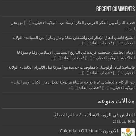
Recent Comments
قضية المرأة بين الفكر الغربي والفكر الإسلامي - الولاية الاخبارية: […] من نحن
[…]...
الشيخ قاسم: اتفاق الإطار في واشنطن مذلةٌ وعارٌ وتنازلٌ عن السيادة - الولاية
الاخبارية: […] *خطاب القائد […]...
الإمام الخامنئي شخصية فريدة في التاريخ السياسي الإسلامي وقدّم نموذجًا
للحاكمية - الولاية الاخبارية: […] *خطاب القائد […]...
قاليباف: لبنان أولويتنا.. لا مفاوضات جديدة مع أميركا قبل الالتزام الكامل - الولاية
الاخبارية: […] *خطاب القائد […]...
بين الركام والعطش.. غزة تواجه مأساة مزدوجة بفعل دمار الكيان الإسرائيلي -
الولاية الاخبارية: […] *خطاب القائد […]...
مقالات منوعة
التعايش في الرؤية الإسلامية / سالم الصباغ
10 يناير,2022
الآذريون Calendula Officinalis