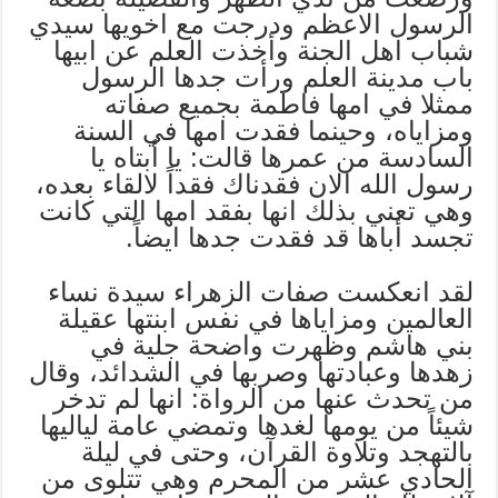
الرسول الاعظم ودرجت مع اخويها سيدي
شباب اهل الجنة وأخذت العلم عن ابيها
باب مدينة العلم ورأت جدها الرسول
ممثلا في امها فاطمة بجميع صفاته
ومزاياه، وحينما فقدت امها في السنة
السادسة من عمرها قالت: يا أبتاه يا
رسول الله الان فقدناك فقداً لالقاء بعده،
وهي تعني بذلك انها بفقد امها التي كانت
تجسد أباها قد فقدت جدها ايضاً.
لقد انعكست صفات الزهراء سيدة نساء
العالمين ومزاياها في نفس ابنتها عقيلة
بني هاشم وظهرت واضحة جلية في
زهدها وعبادتها وصربها في الشدائد، وقال
من تحدث عنها من الرواة: انها لم تدخر
شيئاً من يومها لغدها وتمضي عامة لياليها
بالتهجد وتلاوة القرآن، وحتى في ليلة
الحادي عشر من المحرم وهي تتلوى من