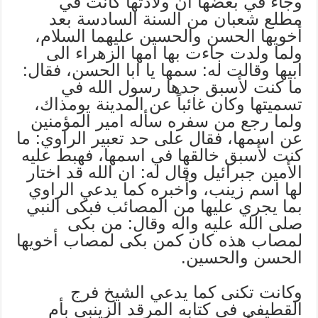
وجاء في بعضها ان ولادتها كانت في
مطلع شعبان من السنة السادسة بعد
أخويها الحسن والحسين عليهما السلام،
ولما ولدت جاءت بها امها الزهراء الى
ابيها وقالت له: سمها يا ابا الحسن، فقال:
ما كنت لأسبق جدها رسول الله في
تسميتها وكان غائباً عن المدينة يومذاك،
ولما رجع من سفره سأله امير المؤمنين
عن اسمها، فقال على حد تعبير الراوي: ما
كنت لأسبق خالقها في اسمها، فهبط عليه
الأمين جبرائيل وقال له: ان الله قد اختار
لها اسم زينب، وأخبره كما يدعي الراوي
بما يجري عليها من المصائب فبكى النبي
صلى الله عليه واله وقال: من بكى
لمصاب هذه كان كمن بكى لمصاب أخويها
الحسن والحسين.
وكانت تكنى كما يدعي الشيخ فرج
القطيفي في كتابه المرقد الزينبي بأم