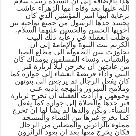
هذا بالإضافة إلى ان السيدة زينب سلام
الله عليها بعد وفاة امها الزهراء عاشت
برعاية ابيها امير المؤمنين الذي كان
يجسد جدها الرسول من جميع نواحيه بين
أخويها الحسن والحسين عليهما السلام،
وظلت العقيلة في رعاية ذلك البيت
الكريم بيت النبوة والإمامة إلى ان
تجاوزت سن الطفولة الى مطلع الصبا
والشباب، ونساء المسلمين يومذاك كان
من عادتهن ان يخرجن ليلا لزيارة قبر
النبي وأداء فريضة العشاء إلى جواره كما
كان يفعل الرجال ثم يرجعن الى بيوتهن
وملامح السرور والبهجة بادية على
وجوههن وأرادت العقيلة ان تخرج لزيارة
قبر جدها والصلاة إلى جواره كما يفعل
النساء، ولكن والدها لم يشأ لها ان تخرج
كما يخرج غيرها من النساء والمسجد
مملوء بالزائرين والمصلين من الرجال
فكان يخرج معها بعد ان يعود الزائرون