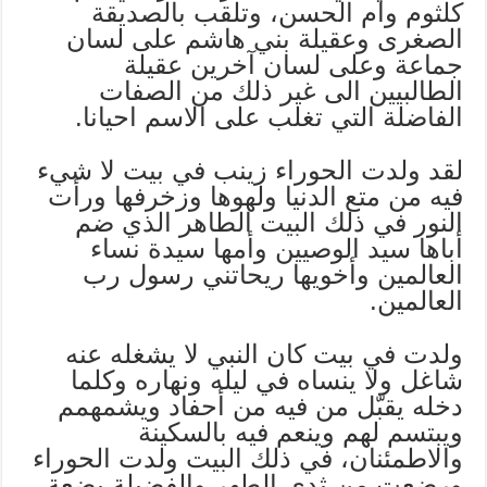
كلثوم وأم الحسن، وتلقب بالصديقة
الصغرى وعقيلة بني هاشم على لسان
جماعة وعلى لسان آخرين عقيلة
الطالبيين الى غير ذلك من الصفات
الفاضلة التي تغلب على الاسم احيانا.
لقد ولدت الحوراء زينب في بيت لا شيء
فيه من متع الدنيا ولهوها وزخرفها ورأت
النور في ذلك البيت الطاهر الذي ضم
أباها سيد الوصيين وأمها سيدة نساء
العالمين وأخويها ريحاتني رسول رب
العالمين.
ولدت في بيت كان النبي لا يشغله عنه
شاغل ولا ينساه في ليله ونهاره وكلما
دخله يقبّل من فيه من أحفاد ويشمهمم
ويبتسم لهم وينعم فيه بالسكينة
والاطمئنان، في ذلك البيت ولدت الحوراء
ورضعت من ثدي الطهر والفضيلة بضعة