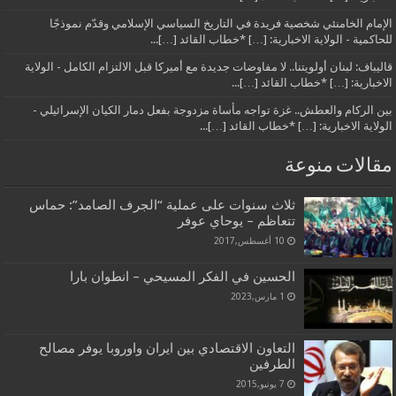
الإمام الخامنئي شخصية فريدة في التاريخ السياسي الإسلامي وقدّم نموذجًا
للحاكمية - الولاية الاخبارية: […] *خطاب القائد […]...
قاليباف: لبنان أولويتنا.. لا مفاوضات جديدة مع أميركا قبل الالتزام الكامل - الولاية
الاخبارية: […] *خطاب القائد […]...
بين الركام والعطش.. غزة تواجه مأساة مزدوجة بفعل دمار الكيان الإسرائيلي -
الولاية الاخبارية: […] *خطاب القائد […]...
مقالات منوعة
ثلاث سنوات على عملية “الجرف الصامد”: حماس
تتعاظم‎ – يوحاي عوفر
10 أغسطس,2017
الحسين في الفكر المسيحي – انطوان بارا
1 مارس,2023
التعاون الاقتصادي بين ايران واوروبا يوفر مصالح
الطرفين
7 يونيو,2015