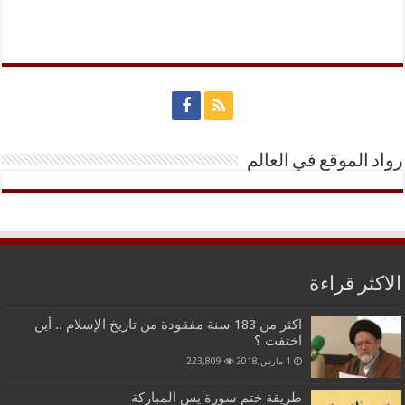
رواد الموقع في العالم
الاكثر قراءة
اكثر من 183 سنة مفقودة من تاريخ الإسلام .. أين
اختفت ؟
1 مارس,2018
223,809
طريقة ختم سورة يس المباركة