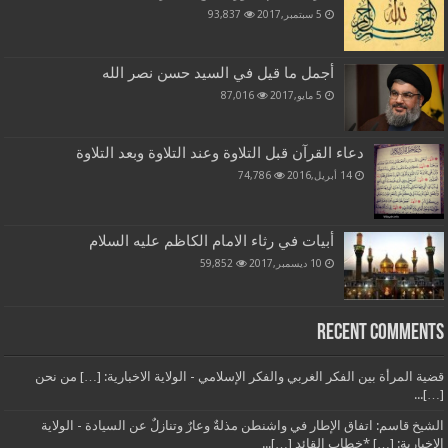
5 سبتمبر,2017
93,837
أجمل ما قيل في السيد حسن نصر الله
5 مايو,2017
87,016
دعاء القرآن قبل التلاوة وعند التلاوة وبعد التلاوة
14 أبريل,2016
74,786
أبيات في رثاء الامام الكاظم عليه السلام
10 ديسمبر,2017
59,852
Recent Comments
قضية المرأة بين الفكر الغربي والفكر الإسلامي - الولاية الاخبارية: […] من نحن
[…]...
الشيخ قاسم: اتفاق الإطار في واشنطن مذلةٌ وعارٌ وتنازلٌ عن السيادة - الولاية
الاخبارية: […] *خطاب القائد […]...