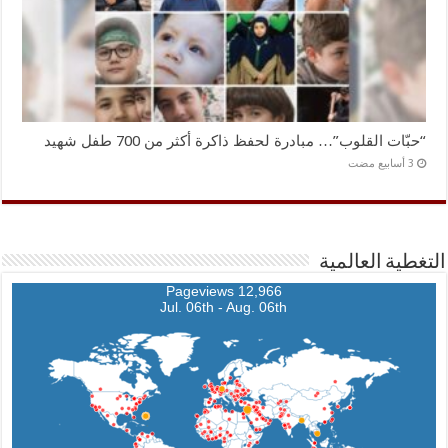
“حبّات القلوب”… مبادرة لحفظ ذاكرة أكثر من 700 طفل شهيد
التغطية العالمية
12,966 Pageviews
Jul. 06th - Aug. 06th