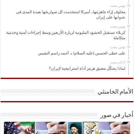
‏يومين مضت
مخاوف إزاء جاهزيتها.. أميركا استخدمت كل صواريخها بعيدة المدى في
عدوانها على إيران
‏يومين مضت
كربلاء تستقبل الحشود المليونية لزيارة الأربعين وسط إجراءات أمنية وخدمية
متكاملة
‏يومين مضت
على خطى الحسين (عليه السلام) د. أحمد راسم النفيس
لماذا يشكّل مضيق هرمز أداة استراتيجية لإيران؟
الأمام الخامنئي
أخبار في صور