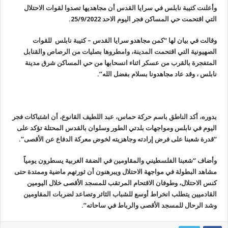
وأعلنت كتيبة نابلس في سرايا القدس أن مجاهديها تصدوا لقوات الاحتلال
التي اقتحمت حي المساكن فجر اليوم الاحد 25/9/2022.
وقالت في بيان لها “كمن مجاهدو سرايا القدس – كتيبة نابلس للقوات
الصهيونية التي اقتحمت المدينة، وامطروها بصليات من الرصاص والقنابل
المتفجرة بالقرب من عسكر اثناء انسحابها من حي المساكن شرق مدينة
نابلس ، وقد عاد مجاهدونا بسلام بفضل الله”.
بدوره، أكد الناطق باسم حركة حماس، عبد اللطيف القانوع، أن اشتباكات فجر
اليوم في نابلس ومواجهات بلدتي الطور وسلوان بالقدس المحتلة تؤكد على
“قدرة شعبنا على فرض إرادته وجاهزيته لخوض معركة الدفاع عن الأقصى”.
وأضاف “شعبنا الفلسطيني والمقاومين في الضفة الغربية يسطرون يومياً
مشاهد البطولة في مواجهة الاحتلال ويبرهنون أن ثورتهم ماضية وممتدة حتى
كنس الاحتلال، وطوفان الاقتحام المرتقب للمسجد الأقصى خلال اليومين
القادميين يتطلب انخراط أوسع للشباب الثائر وتصاعد لضربات المقاومين
وشد الرحال للمسجد الأقصى والرباط في ساحاته”.