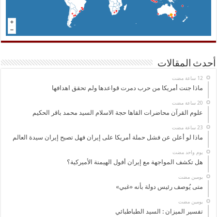
أحدث المقالات
ماذا جنت أمريكا من حرب دمرت قواعدها ولم تحقق اهدافها
علوم القرآن محاضرات القاها حجة الاسلام السيد محمد باقر الحكيم
ماذا لو أعلن عن فشل حملة أمريكا على إيران فهل تصبح إيران سيدة العالم
‏يوم واحد مضت
هل تكشف المواجهة مع إيران أفول الهيمنة الأميركية؟
‏يومين مضت
متى يُوصف رئيس دولة بأنه «غبي»
‏يومين مضت
تفسير الميزان : السيد الطباطبائي