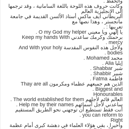
والحفظ .
وكانت حروف هذه اللوحة باللغة السامانية ، وقد ترجمها
إلى الإنجليزية العالم
البريطاني ايف ماكس أستاذ الألسن القديمة في جامعة
مانجستر ، وهذا نصها مع
تعريبها : .
يا إلهي ويا معيني O my God my helper .
برحمتك وكرمك ساعدني Keep my hands With
mercy .
ولأجل هذه النفوس المقدسة And With your holy
bodies .
محمد Mohamed .
إيليا Alia .
شبر Shabbar .
شبير Shabbir .
فاطمة Fatma .
الذين هم جميعهم عظماء ومكرمون Thay are all
Biggest and .
Honourables
العالم قائم لأجلهم The world established for them .
ساعدني لأجل أسمائهم Help me by their names .
أنت فقط تستطيع أن توجهني نحو الطريق المستقيم
you can reform to .
Right
وأخيرا ، بقي هؤلاء العلماء في دهشة كبرى أمام عظمة