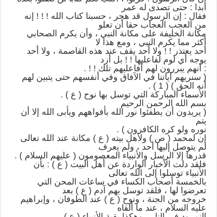
أبدا : حتى تصدى له عمر
فقال : إن الرسول قد هجر ، حسبنا كتاب الله ! ! ! إنه
من العجب العجاب حقا أن تعلو
مكانة الخليفة على مكانة النبي ، وأن يكرم الصحابي
أكثر مما يكرم النبي ، ومع هذا لا
أحد يعتذر ! ! ولا أحد يقف عند هذه القاصمة ، ولا أحد
يوجه أي لوم لفاعليها ! ! بل أزد
: أنهم يبررون لهم أفاعليهم تلك ! ! .
( سنريهم آياتنا في الآفاق وفي أنفسهم حتى يتبين لهم
أنه الحق ) ( 1 ) .
الأسماء المباركة التي توسل بها نوح ( ع ) .
بسم الله الرحمن الرحيم
( يريدون أن يطفئوا نور الله بأفواههم ويأبى الله إلا أن
يتم
نوره ولو كره الكافرون ) .
إن لمحمد ( ص ) ولأهل بيته ( ع ) مكانة عند الله تعالى
لم يتوصل إليها أحد ، ولم يعرف
قدرها إلا الرسل والأنبياء المعصومون ( عليهم السلام ) .
فلقد دلت الأخبار الواردة عن أهل البيت ( ع ) : بأن
الأنبياء توسلوا إلى الله تعالى
بالخمسة أصحاب الكساء في ساعات المحن التي
تعرضوا لها ، فلقد توسل بهم آدم ( ع ) بعد
خروجه من الجنة ، ونوح ( ع ) عند الطوفان ، وإبراهيم
عليه السلام ، عند ما ألقاه
النمرود في النار ، وهكذا بقية الأنبياء ( ع ) .