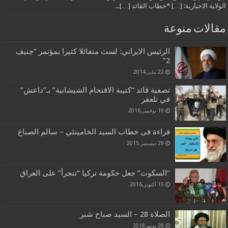
الولاية الاخبارية: […] *خطاب القائد […]...
مقالات منوعة
الرئيس الايراني: لست متفائلا كثيرا بمؤتمر “جنيف
2”
22 يناير,2014
تصفية قائد “كتيبة الاقتحام الشيشانية” بـ”داعش”
في تلعفر
19 نوفمبر,2016
قراءة فى خطاب السيد الخامينئي – سالم الصباغ
29 ديسمبر,2015
“السكوت” جعل حكومة تركيا “تتجرأ” على العراق
15 أكتوبر,2016
الصلاة 28 – السيد صباح شبر
28 يونيو,2018