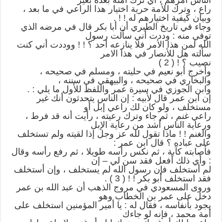
راع ، وترك للأمة حرية اختيار هذا الراعي في ما بعد ،
وبيان كيفية اختيارهم له ! ! .
وجاء في تاريخ الطبري أن أبا بكر قال في مرضه الذي
توفي منه : وددت أني سألت رسول
الله لمن هذا الأمر فلا ينازعه أحد ؟ ! ! ووددت أني كنت
سألته هل للأنصار في هذا الامر
نصيب ؟ ! ( 2 )
وأخرج أبو نعيم في حليته ، ومسلم في صحيحه ،
والبخاري في صحيحه ، والبيهقي في سننه ،
وابن الجوزي في سيرة عمر واللفظ للأول ما يلي : .
إن ابن عمر قال لأبيه : إن الناس يتحدثون أنك غير
مستخلف ، ولو كان لك راعي إبل أو
راعي غنم ، ثم جاء وترك رعيته ، رأيت أنه قد فرط ،
ورعاية الناس أشد من رعاية الإبل
والغنم ! ! ماذا تقول لله عز وجل إذا لقيته ولم تستخلف
على عباده ؟ قال ابن عمر :
فأصابته كآبة ، ثم نكس رأسه طويلا ، ثم رفع رأسه وقال
: وأي ذلك أفعل فقد سن لي – إن
لم أستخلف فإن رسول الله لم يستخلف ، وإن أستخلف
فقد استخلف أبو بكر ! ! ( 3 ) .
وروى المسعودي في مروج الذهب أن عبد الله بن عمر
دخل على عمر بن الخطاب وهو
يجود بأنفاسه ، فقال له : يا أمير المؤمنين استخلف على
أمة محمد ، فإنه لو جاءك