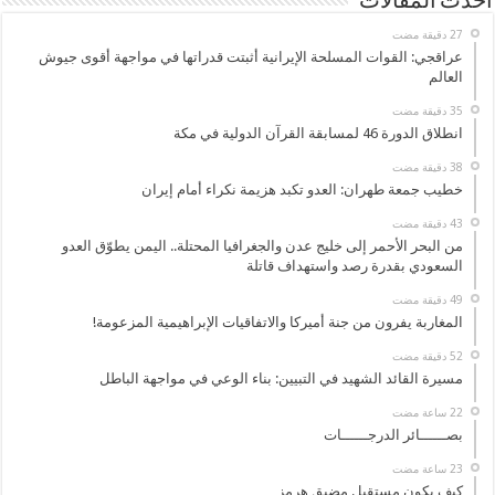
أحدث المقالات
عراقجي: القوات المسلحة الإيرانية أثبتت قدراتها في مواجهة أقوى جيوش
العالم
انطلاق الدورة 46 لمسابقة القرآن الدولية في مكة
خطيب جمعة طهران: العدو تكبد هزيمة نكراء أمام إيران
من البحر الأحمر إلى خليج عدن والجغرافيا المحتلة.. اليمن يطوّق العدو
السعودي بقدرة رصد واستهداف قاتلة
المغاربة يفرون من جنة أميركا والاتفاقيات الإبراهيمية المزعومة!
مسيرة القائد الشهيد في التبيين: بناء الوعي في مواجهة الباطل
بصــــــائر الدرجــــــات
كيف يكون مستقبل مضيق هرمز