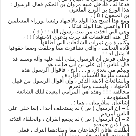
فدعا له ، فأدخل عليه مروان بن الحكم فقال الرسول :
هذا الوزغ بن الوزغ الملعون
بن الملعون ( 8 ) .
ومع هذا أصبح هذا الولد بالاجتهاد رئيسا لوزراء المسلمين
! ! ! وأعطي هذا الولد فدكا ،
وهي التي أخذت من بنت رسول الله ! ! ( 9 ) .
كل هذه التناقضات قد جرت بدعوى الاجتهاد ! ! ! ،
وكثمرة من ثمرات الشائعات التي أطلقها
قادة التحالف ، والتي تظافرت معا وخلقت وضعا حقوقيا
لا مثيل له ! ! .
وعلى فرض أن الرسول صلى الله عليه وآله وسلم قد
قال للناس : إن علي بن أبي طالب هو
وليكم من بعدي ، و . . . الخ ، فأقوال الرسول هذه
ليست ملزمة للأسباب الواردة ،
وبالشائعات الآنفة الذكر ، وإن أقوال الرسول من قبيل
الاجتهاد ، وليست وحيا تحرم
مخالفته ! ! ! وهذه هي المرامي البعيدة لتلك الشائعة
المشؤومة .
إشاعتان متلازمتان ، هما : .
1 – إن الرسول ( ص ) لم يستخلف أحدا ، إنما خلى على
الناس أمرهم .
2 – إن الرسول ( ص ) لم يجمع القرآن ، والخلفاء الثلاثة
هم الذين جمعوه .
أطلقت هاتان الإشاعتان معا ومفادهما الترك ، فعلى
المستوى القيادي فإن رسول الله