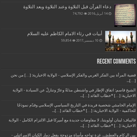
دعاء القرآن قبل التلاوة وعند التلاوة وبعد التلاوة
14 أبريل,2016
74,792
أبيات في رثاء الامام الكاظم عليه السلام
10 ديسمبر,2017
59,854
Recent Comments
قضية المرأة بين الفكر الغربي والفكر الإسلامي - الولاية الاخبارية: […] من نحن
[…]...
الشيخ قاسم: اتفاق الإطار في واشنطن مذلةٌ وعارٌ وتنازلٌ عن السيادة - الولاية
الاخبارية: […] *خطاب القائد […]...
الإمام الخامنئي شخصية فريدة في التاريخ السياسي الإسلامي وقدّم نموذجًا
للحاكمية - الولاية الاخبارية: […] *خطاب القائد […]...
قاليباف: لبنان أولويتنا.. لا مفاوضات جديدة مع أميركا قبل الالتزام الكامل - الولاية
الاخبارية: […] *خطاب القائد […]...
بين الركام والعطش.. غزة تواجه مأساة مزدوجة بفعل دمار الكيان الإسرائيلي -