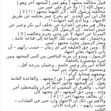
قبيل مخالفة مجتهد ( وهو عمر ) لمجتهد آخر وهو (
رسول الله ) ! ! ولا حرج على عمر من
مخالفته لرسول الله ، لأن كليهما مجتهد ! ! ! ( 2 ) .
قال ابن أبي الحديد : لم يخرج عمر بحكمه عن طريق
الاجتهاد ، وما أدى إليه اجتهاده ! !
وقال في معرض اعتذاره عن تخلف أبي بكر وعمر عن
جيش أسامة : إن الرسول كان يبعث
السرايا عن اجتهاد لا عن وحي يحرم مخالفته ( 3 )
وباختصار ، لقد تحولت تلك الإشاعة إلى قناعة عامة ،
وصار الرسول مجرد مجتهد ، ليس
إلا ، ومن حق الخليفة في أي زمان – حسب رأيهم – أن
يأتي باجتهاد يغاير اجتهاد
الرسول ، ويبدو أن مزية التنافس بين النبي المجتهد وبين
غيره محصورة بالخلفاء
الثلاثة أبي بكر وعمر خاصة ، وعثمان بدرجة أقل ،
وبمستوى أدنى ملوك بني أمية ،
بوصفهم صحابة كرام ! ! ! .
وأخيرا برأيهم أن النبي ( ص ) مجتهد ، والقاعدة العامة
تقول : إن المجتهد مأجور أخطأ أم
أصاب ، والفرق أن المصيب له أجران وللمخطئ أجر
واحد ، ومن حق المجتهد ، أي مجتهد كان
، أن يخالف مجتهدا آخر ! ! ( 4 ) .
والأهم من ذلك أن الاجتهاد وارد حتى في العبادات –
حسب رأيهم – ، فزيادة الأذان
الثالث