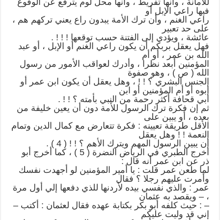
للأمانة ، وأنها تفريط ، وأنها محل لوم يترفع عن الوقوع
فيها راعي الإبل أو
راعي الغنم ، وأن ترك الأمة يبدون راع يعني تركهم هم ،
على حد تعبير
عائشة ، ويؤدي إلى الفتنة حسب توقعها ! ! ! .
فهل يعقل بربكم أن يكون راعي الغنم أو الإبل ، أو عبد
الله بن عمر ، أو أم
المؤمنين أبعد نظرا ، وأدرك لعواقب الأمور من رسول
الله ( ص ) ، وهو صفوة
الجنس البشري ؟ ! ! ، وهل يعقل أن يكون ابن عمر أو
أبوه أو أم المؤمنين أو ابن
أبي قحافة أكثر رحمة من النبي بأمته ؟ ! ! .
ثم إن فكرة ترك الرسول للأمة دون أن يعين خليفة من
بعده ، أو يبين على
الأقل طريقة تعيينه : فكرة تتعارض مع كمال الدين وتمام
النعمة ! ! وهل يعقل
أن يبين الرسول المهم ويترك الأهم ؟ ! ! ( 4 ) .
أخرج الطبري في الرياض النضرة ( 5 ) ، كما أخرج أبو
ذر عن ابن عمر أنه قال :
لما طعن عمر قلت : يا أمير المؤمنين لو أجهدت نفسك
وأمرت عليهم رجلا ؟ فقال
عمر : والذي نفسي بيده لأردنها للذي دفعها إلي أول مرة
، – ويقصد به عثمان
– : حيث كلفه أبو بكر بكتابة عهده فقال لعثمان : أكتب –
إني قد وليت عليكم