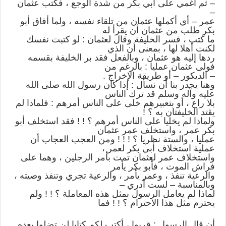
– ثم أغمي على أبي بكر من شدة الوجع ، فكتب عثمان
–
عمر – أي أكملها عثمان من تلقاء نفسه ، ولما أفاق أبو
بكر طلب من عثمان أن يقرأ له
ما كتب ، فسر الخليفة وقال لعثمان : لو كتبت نفسك
لكنت أهلا لها ، بمعنى أن الذي
ردها إليه هو عثمان ، وبالفعل فقد بر الخليفة بقسمه
فولى عثمان عمليا : بالرغم من
– الديكور – أو طريقة الإخراج .
وهنا يجدر بنا أن نسأل : إذا كان رسول الله صلى الله
عليه وآله وسلم قد ترك الناس
بلا راع ، أو بتعبيرهم خلى على الناس أمرهم : فلماذا لم
يقتد الخليفتان به ؟ !
ولماذا لم يخليا على الناس أمرهم ؟ ! ! فقد استخلف أبو
بكر عمر ، واستخلف عمر عثمان
عمليا ، والستة نظريا ؟ ! ! ! ومن العجب العجاب أن
عملية استخلاف أبي بكر لعمر ،
واستخلاف عمر لعثمان تمت بأمر الرجلين ، وهما على
فراش الموت ، فأبو بكر يأمر
والرعية تنفذ ، وعمر يأمر ، والرعية تجري وتنفذ وصيته ،
وبالمناسبة – لست أدري –
لماذا لم يعامل الرسول بمثل هذه المعاملة ؟ ! ! ولم
يحترم مثل هذا الاحترام ؟ ! ! فما
أن قال الرسول : قربوا ، أكتب لكم كتابا لن تضلوا بعده