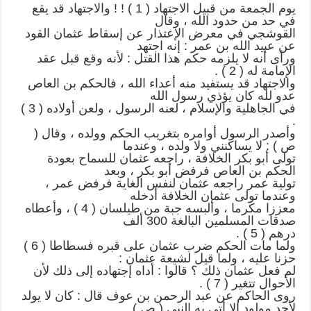
يوم الجمعة من قبيل الاجتهاد ( 1 ) ! ! والاجتهاد قد يقع
في حد من حدود الله ، وقال
القوشجي في معرض الإعتذار عن إسقاط عثمان القود
عن عبيد الله بن عمر : إنه اجتهد
ورأى أنه لا يلزمه حكم هذا القتل : لأنه وقع قبل عقد
الإمامة له ( 2 ) .
والاجتهاد قد يستفيد منه أعداء الله ، فالحكم بن العاص
عدو لله كان يؤذي رسول الله
في الجاهلية والإسلام ، لعنه الرسول ، ولعن أولاده ( 3 )
.
وأصدر الرسول أوامره بتغريب الحكم وولده ، وقال (
ص ) : لا يساكنني ولا ولده ، وعندما
تولى أبو بكر الخلافة ، راجعه عثمان للسماح بعودة
الحكم بن العاص فرفض أبو بكر ، وبعد
تولية عمر راجعه عثمان لنفس الغاية فرفض عمر ،
وعندما تولى عثمان الخلافة أدخله
معززا مكرما ، وألبسه جبة من طيلسان ( 4 ) ، وأعطاه
صدقات المسلمين البالغة 300 ألف
درهم ( 5 ) .
ولما مات الحكم ضرب عثمان على قبره فسطاطا ( 6 )
حزنا عليه ، ولما قيل لشيعة عثمان :
لم فعل عثمان ذلك ؟ قالوا : أداه إجتهاده إلى ذلك لأن
الأحوال تتغير ( 7 ) .
روى الحاكم عن عبد الرحمن بن عوف قال : كان لا يولد
لأحد مولود إلا أتي به النبي ( ص )