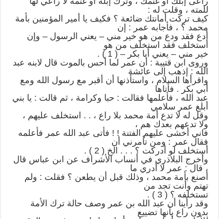
راعى إبلك أو غنمك ، وترك إبله أو غنمه لا راعي لها
للمته ، وقلت له :
كيف تركت أمانتك ضائعة ؟ فكيف يا أمير المؤمنين بأمة
محمد ؟ ، فأجابه عمر : إن
أدع فقد ودع من هو خير مني – يعني الرسول – وإن
أستخلف فقد استخلف من هو
خير مني – يعني أبا بكر – ( 1 ) .
وروى ابن قتيبة : أن عمر لما أحس بالموت قال لابنه عبد
الله : إذهب إلى عائشة
واقرأها السلام ، واستأذنها أن أقبر مع رسول الله ومع
أبي بكر . فأتاها
عبد الله ، فأعلمها فقالت : حبا وكرامة ، ثم قالت : يا بني
أبلغ عمر سلامي
وقل له لا تدع أمة محمد بلا راع ، . . استخلف عليهم ،
ولا تدعهم بعدك هم ،
فاني أخشى عليهم الفتنة ! ! فأتى عبد الله عمر فأعلمه
فقال عمر : ومن تأمرني أن
أستخلف لو أدركت ؟ . . . الخ ( 2 ) .
وأخرج البلاذري في أنساب الأشراف عن ابن عباس قال
، قال : عمر لا أدري ما
أصنع بأمة محمد ، وذلك قبل أن يطعن ؟ فقلت : ولم
تهتم وأنت تجد من
تستخلفه ؟ ( 3 ) .
وقد رأينا أن عبد الله بن عمر وصف حالة ترك الأمة
بدون راع بأنها تضييع