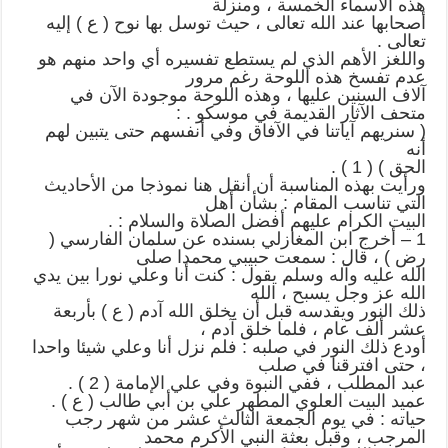
هذه الأسماء الخمسة ، ومنزلة
أصحابها عند الله تعالى ، حيث توسل بها نوح ( ع ) إليه
تعالى .
واللغز الأهم الذي لم يستطع تفسيره أي واحد منهم هو
عدم تفسخ هذه اللوحة رغم مرور
آلاف السنين عليها ، وهذه اللوحة موجودة الآن في
متحف الآثار القديمة في موسكو . :
( سنريهم آياتنا في الآفاق وفي أنفسهم حتى يتبين لهم
أنه
الحق ) ( 1 ) .
ورأيت بهذه المناسبة أن أنقل هنا نموذجا من الأحاديث
التي تناسب المقام : بشأن أهل
البيت الكرام عليهم أفضل الصلاة والسلام : .
1 – أخرج ابن المغازلي بسنده عن سلمان الفارسي (
رض ) ، قال : سمعت حبيبي محمدا صلى
الله عليه وآله وسلم يقول : كنت أنا وعلي نورا بين يدي
الله عز وجل يسبح ، الله
ذلك النور ويقدسه قبل أن يخلق الله آدم ( ع ) بأربعة
عشر ألف عام ، فلما خلق آدم ،
أودع ذلك النور في صلبه : فلم نزل أنا وعلي شيئا واحدا
، حتى افترقنا في صلب
عبد المطلب ، ففي النبوة وفي علي الإمامة ( 2 ) .
عميد البيت العلوي المطهر علي بن أبي طالب ( ع ) .
حياته : في يوم الجمعة الثالث عشر من شهر رجب
المرجب ، وقبل بعثة النبي الأكرم محمد