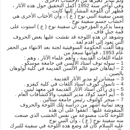
ولم تتناثر كغيرها من الأخشاب الأخرى .
وفي أواخر سنة 1952 أكمل التحقيق حول هذه الآثار ،
فظهر أن اللوحة المشار إليها كانت
ضمن سفينة النبي نوح ( ع ) ، وأن الأخثاب الأخرى هي
أخشاب جسم سفينة نوح .
ومما يذكره المؤرخون أن سفينة نوح ( ع ) استوت على
قمة جبل قاف .
وشوهد أن هذه اللوحة قد نقشت عليها بعض الحروف
التي تعود إلى أقدم لغة .
وهنا ألفت الحكومة السوفيتية لجنة بعد الانتهاء من الحفر
عام 1953 ، قوامها سبعة من
علماء اللغات القديمة ، وأهم علماء الآثار ، وهم :
1 – سوله نوف أستاذ الألسن في جامعة موسكو .
2 – ايفاهان خنيو عالم الألسن القديمة في كلية لولوهان
بالصين .
3 – ميشانن لو مدير الآثار القديمة .
4 – تانمول گورف أستاذ اللغات في كلية كيفزو .
5 – دي راكن أستاذ الآثار القديمة في معهد لينين .
6 – أيم أحمد كولاد مدير التنقيب والاكتشافات العام .
7 – ميجر كولتوف رئيس جامعة ستالين .
وبعد ثمانية أشهر من دراسة تلك اللوحة والحروف
المنقوشة عليها : اتفقوا على أن هذه
اللوحة كانت مصنوعة من نفس الخشب الذي صنعت
منه سفينة نوح ( ع ) ، وأن النبي نوح
عليه السلام كان قد وضع هذه اللوحة في سفينة للتبرك