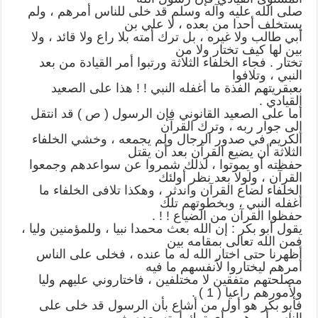
صلى الله عليه وآله وسلم قد خلى للناس أمرهم ، ولم
يستخلف أحدا من بعده ، لا علي بن
أبي طالب ولا غيره ، بل ترك أمته بلا راع ولا قائد ، ولا
بين لها كيف تختار ولا من
تختار . فجاء الخلفاء الثلاثة ورتبوا أمر القيادة من بعد
النبي ، وتلافوا
بعبقريتهم الفذة ما أغفله النبي ! ! هذا على الصعيد
القيادي .
أما على الصعيد القانوني فإن الرسول ( ص ) قد انتقل
إلى جوار ربه ، وترك القرآن
الكريم في صدور الرجال ولم يجمعه ، وخشي الخلفاء
الثلاثة أن يضيع القرآن بعد أن يقتل
حفظته أو يموتوا ، لذلك شمروا عن سواعدهم وجمعوا
القرآن ، ولولا بعد نظر أولئك
الخلفاء لضاع القرآن واندثر ، وهكذا تلافى الخلفاء ما
أغفله النبي ، وبخطوتهم تلك
حفظوا القرآن من الضياع ! ! .
يقول أبو بكر : إن الله بعث محمدا نبيا ، وللمؤمنين وليا ،
فمن الله تعالى بمقامه بين
أظهرنا حتى اختار الله له ما عنده ، فخلى على الناس
أمرهم ليختاروا لأنفسهم ما فيه
مصلحتهم متفقين لا مختلفين ، فاختاروني عليهم وليا
ولأمورهم راعيا ( 1 ) .
فأبو بكر هو أول من أشاع بأن الرسول قد خلى على
الناس أمرهم ، أي ترك أمته بعده بغير