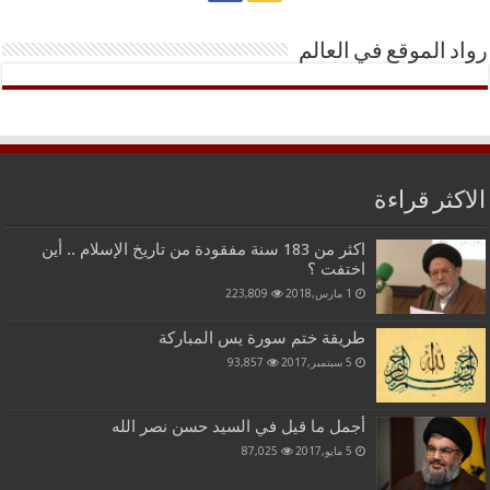
رواد الموقع في العالم
الاكثر قراءة
اكثر من 183 سنة مفقودة من تاريخ الإسلام .. أين
اختفت ؟
1 مارس,2018
223,809
طريقة ختم سورة يس المباركة
5 سبتمبر,2017
93,857
أجمل ما قيل في السيد حسن نصر الله
5 مايو,2017
87,025