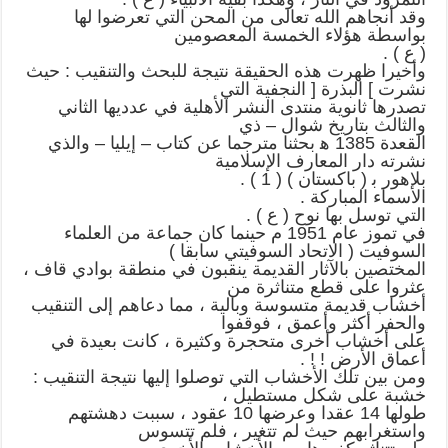
وقد أنجاهم الله تعالى من المحن التي تعرضوا لها
بواسطة هؤلاء الخمسة المعصومين
( ع ) .
وأخيرا ظهرت هذه الحقيقة نتيجة للبحث والتنقيب : حيث
نشرت ] البذرة [ النجفية التي
تصدرها ثانوية منتدى النشر الأهلية في عدديها الثاني
والثالث بتاريخ شوال – ذي
القعدة 1385 ه‍ بحثنا مترجما عن كتاب – إيليا – والذي
نشرته دار المعارف الإسلامية
بلاهور ب‍ ( باكستان ) ( 1 ) .
الأسماء المباركة .
التي توسل بها نوح ( ع ) .
في تموز عام 1951 م حينما كان جماعة من العلماء
السوفيت ( الاتحاد السوفيتي سابقا )
المختصين بالآثار القديمة ينقبون في منطقة بوادي قاف ،
عثروا على قطع متناثرة من
أخشاب قديمة متسوسة وبالية ، مما دعاهم إلى التنقيب
والحفر أكثر وأعمق ، فوقفوا
على أخشاب أخرى متحجرة وكثيرة ، كانت بعيدة في
أعماق الأرض ! ! .
ومن بين تلك الأخشاب التي توصلوا إليها نتيجة التنقيب :
خشبة على شكل مستطيل ،
طولها 14 عقدا وعرضها 10 عقود ، سببت دهشتهم
واستغرابهم حيث لم تتغير ، فلم تتسوس