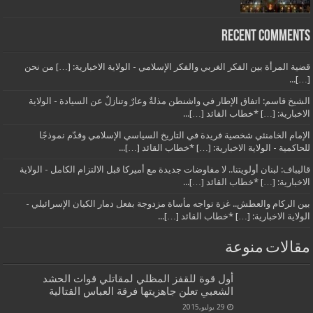
Recent Comments
قضية المرأة بين الفكر الغربي والفكر الإسلامي - الولاية الاخبارية: […] من نحن
[…]...
الشيخ قاسم: اتفاق الإطار في واشنطن مذلةٌ وعارٌ وتنازلٌ عن السيادة - الولاية
الاخبارية: […] *خطاب القائد […]...
الإمام الخامنئي شخصية فريدة في التاريخ السياسي الإسلامي وقدّم نموذجًا
للحاكمية - الولاية الاخبارية: […] *خطاب القائد […]...
قاليباف: لبنان أولويتنا.. لا مفاوضات جديدة مع أميركا قبل الالتزام الكامل - الولاية
الاخبارية: […] *خطاب القائد […]...
بين الركام والعطش.. غزة تواجه مأساة مزدوجة بفعل دمار الكيان الإسرائيلي -
الولاية الاخبارية: […] *خطاب القائد […]...
مقالات منوعة
أول قوة للقفز المظلي لمقاتلي قوات الحشد
الشعبي تعلن جاهزيتها فرقة العباس القتالية
29 يوليو,2015