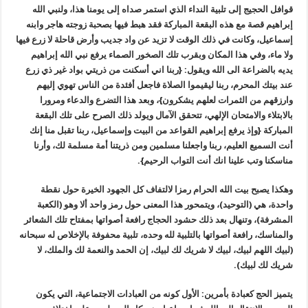
قوافل الحجيج إلى تلبية النداء الذي استمر صداه إلى يومنا هذا، ولنبي الله
إبراهيم قصة مع هذه البقعة المباركة فقد هبط فيها بصحبة زوجته هاجر وابنه
إسماعيل، وكانت في ذلك الوقت لا تزيد عن واد جديب وأرض قاحلة لا زرع فيها
ولا ماء، وفي هذا المكان وبقرب تلك الصخور الصماء يرفع نبي الله إبراهيم
يديه بالضراعة الى الله ويقول: {ربنا اني أسكنت من ذريتي بواد غير ذي زرع
عند بيتك المحرم، ربنا ليقيموا الصلاة فاجعل أفئدة من الناس تهوي إليهم
وارزقهم من الثمرات لعلهم يشكرون}، وبعد هذا التضرع والدعاء ومرورا
بالابتلاء والامتحان الإلهي، تتحقق الآمال ويولد ذلك الصرح على تلك البقعة
المباركة {وإذ يرفع إبراهيم القواعد من البيت وإسماعيل، ربنا تقبل منا إنك
أنت السميع العليم، ربنا واجعلنا مسلمين ومن ذريتنا أمة مسلمة لك، وأرنا
مناسكنا وتب علينا انك أنت التواب الرحيم}.
وهكذا يصبح بيت الله الحرام رمزا لالتفاف كل الجهود الخيرة حول نقطة
واحدة، هي (التوحيد)، ويتمحور هذا المعنى حول رمز واحد ألا وهو (الكعبة
المشرفة)، وتنهال بعد ذلك حشود الحجاج رافعة أصواتها بمفتاح تلك الشعائر
والمناسك، رافعة أصواتها بالتلبية لله وحده، تلبية محفوفة بالإخلاص له سبحانه
(لبيك اللهم لبيك، لبيك لا شريك لك لبيك، إن الحمد والنعمة لك والملك، لا
شريك لك لبيك).
يتميز الحج كعبادة بأمرين: الأول كونه من العبادات الاجتماعية، التي يكون