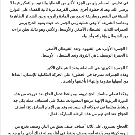
في تخليص المسلم ولو من الجزء الأكبر من الخطايا والذنوب والتفكير فيما لا
يرضي الله، وهناك خطوة أخرى تعطي الفرصة مرة ثانية للقضاء على النوازع
السيئة في النفس وبطريقة تجمع بين المادة والروح، وبين الشعائر الظاهرية
ومقاصد الشريعة ألا وهي عملية رمي الجمرات، حيث يقوم الحاج برمي
الجمرات الثلاث: الشيطان الأصغر، والأوسط، والأكبر، وهو بذلك يعلن براءته
من الشيطان وإغوائه وأحابيله.
 الجمرة الأولى: هي الشهوة، وتعد الشيطان الأصغر.
 الجمرة الوسطى: هي الثروة، وتعد الشيطان الأوسط.
 الجمرة الكبرى: هي السلطة، وتعد الشيطان الأكبر.
وهذه الجمرات متدرجة في الخطورة على الحركة التكاملية للإنسان، ابتداءا
من أسهلها مقاومة وانتهاءا بأعنفها وأشدها.
وهكذا تعطي مناسك الحج دروسا ومواعظ تجعل الحاج بعد خروجه من هذه
الدورة التربوية الإلهية مرتفع المعنويات، مقبلا على استئناف عمله بكل جد
ونشاط مخلصا في تحركاته لله سبحانه، وقد بين الإمام الصادق (ع) أصناف
الحجاج عند انتهائهم من هذه الرحلة المباركة، فقال:
(الحجاج يصدرون على ثلاثة أصناف: صنف يعتق من النار، وصنف يخرج من
ذنوبه كهيئة يوم ولدته أمه، وصنف يحفظ في أهله وماله فذلك أدنى ما يرجع به