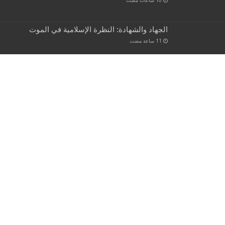
الجهاد والشهادة: النظرة الإسلامية في الموت
النور المبين في قصص الانبياء والمرسلين 2
مواقف إيران ثابتة وبخصوص مضيق هرمز تقول لا
يعود لسابق عهده
‏يوم واحد مضت
في السير إلى الله ١
‏يوم واحد مضت
Powered by
WordPress
| Designed by
Tielabs