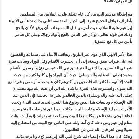
آل عمران/96-97
مع إطلالة موسم الحج من كل عام تتعلق قلوب الملايين من المسلمين
بأطراف قوافل الحجيج شوقا إلى الديار المقدسة، لتلبي بذلك نداء أبي الأنبياء
إبراهيم عليه السلام، حيث أمر من قبل الله سبحانه بأن يرفع الأذان بالحج
وذلك في قوله تعالى: {وأذن في الناس بالحج يأتوك رجالا، وعلى كل ضامر
يأتين من كل فج عميق}.
هذا الأمر الإلهي الذي دوى عبر التاريخ، وتعاقب الأنبياء على سماعه والخضوع
له، على فترات ضيق وسعة، إلى أن انحسرت الأقدام وقل الوراد وسادت فترة
شح في القاصدين وذلك في الفترة بين نبي الله عيسى (ع) والرسول الأعظم
محمد (صلى الله عليه وآله وسلم)، حيث أن الوراد وإن كانوا كثرة من حيث
العدد إلا أنهم ما كانوا لله قاصدين بل أكثرهم كان عابد صنم أو ممن يشرك مع
الله سواه، واستمرت هذه الفترة ما شاء الله الى أن بعث الله نبيه محمدا (
(صلى الله عليه وآله وسلم)) بالدين الخالد والشرعة الخاتمة {إن الدين عند
الله الإسلام}، وبانبعاث هذا الدين وبزوغ هذا الفجر الجديد تجدد النداء وتجدد
الأمر تحت راية الإسلام وعادت للبيت مكانته بعيدا عن تخرصات المتخرصين
فجاء الوحي متحدثا عن مكانة هذا البيت ومبينا صفاته بقوله: {فيه آيات بينات
مقام إبراهيم ومن دخله كان آمنا ولله على الناس حج البيت من استطاع إليه
سبيلا ومن كفر فإن الله غني عن العالمين}.
وهكذا كان هذا النداء إمضاء لما شرع لنبي الله إبراهيم (ع)، وبادرت بذلك