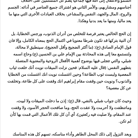
السمو والانتقال إلى الله فيها جماعيا يضم كل المسلمين على اختلاف
أجناسهم ومشاربهم، والأمر الثاني هو اشتراك جميع العناصر في أدائه: الجسم
والروح، المال والجهد، النفس والمشاعر، بخلاف العبادات الأخرى التي منها ما
يعد ماليا، ومنها ما يعد بدنيا وهكذا.
إن الحج الخالص يعتبر فرصة للتخلص من أدران الذنوب، ورجس الخطايا، بل
أن النية بتركها قد تكون شرطا معنويا في اكتمال الحج بمعناه الكامل، وإلا فان
قول الإمام الصادق (ع): (ما أكثر الضجيج وأقل الحجيج)، سينطبق لا محالة،
ولنستمع معا إلى هذه المحادثة بين الإمام علي بن الحسين (ع) وحاج اسمه
شبلي، والتي تتجلى فيها بوضوح أهمية الأفعال الروحية والمعنوية المتصلة
بتطهير النفس: (قال عليه السلام: فحين نزلت الميقات نويت أنك خلعت ثياب
المعصية ولبست ثوب الطاعة؟ وحين اغتسلت نويت انك اغتسلت من الخطايا
والذنوب؟ ونويت حين وقفت مقام إبراهيم انك وقفت على كل طاعة، وتخلفت
عن كل معصية؟
وحيث كان جواب شبلي بالنفي، قال (ع): إذن ما دخلت الميقات ولا لبيت،
وماتنظفت ولا أحرمت ولا عقدت الحج، وما صافحت الحجر الأسود، ولا وقفت
عند المقام، ولا صليت فيه ركعتين)، أي أن كل تلك الأعمال التي قمت بها كأن
لم تكن.
وبعد النزول إلى ذلك المحل الطاهر وأداء مناسكه، تسهم كل هذه المناسك