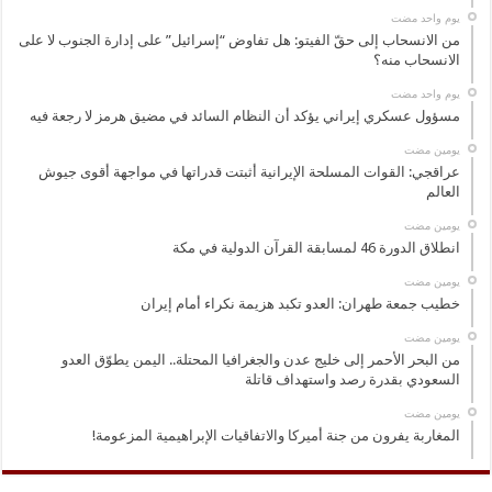
‏يوم واحد مضت
من الانسحاب إلى حقّ الفيتو: هل تفاوض “إسرائيل” على إدارة الجنوب لا على
الانسحاب منه؟
‏يوم واحد مضت
مسؤول عسكري إيراني يؤكد أن النظام السائد في مضيق هرمز لا رجعة فيه
‏يومين مضت
عراقجي: القوات المسلحة الإيرانية أثبتت قدراتها في مواجهة أقوى جيوش
العالم
‏يومين مضت
انطلاق الدورة 46 لمسابقة القرآن الدولية في مكة
‏يومين مضت
خطيب جمعة طهران: العدو تكبد هزيمة نكراء أمام إيران
‏يومين مضت
من البحر الأحمر إلى خليج عدن والجغرافيا المحتلة.. اليمن يطوّق العدو
السعودي بقدرة رصد واستهداف قاتلة
‏يومين مضت
المغاربة يفرون من جنة أميركا والاتفاقيات الإبراهيمية المزعومة!