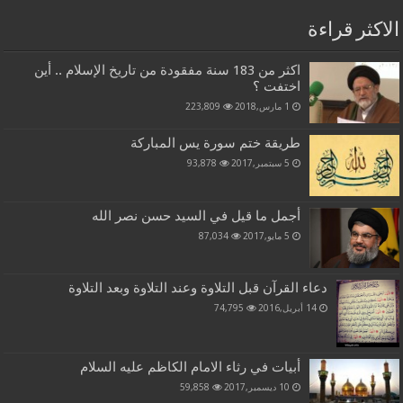
الاكثر قراءة
اكثر من 183 سنة مفقودة من تاريخ الإسلام .. أين
اختفت ؟
1 مارس,2018
223,809
طريقة ختم سورة يس المباركة
5 سبتمبر,2017
93,878
أجمل ما قيل في السيد حسن نصر الله
5 مايو,2017
87,034
دعاء القرآن قبل التلاوة وعند التلاوة وبعد التلاوة
14 أبريل,2016
74,795
أبيات في رثاء الامام الكاظم عليه السلام
10 ديسمبر,2017
59,858