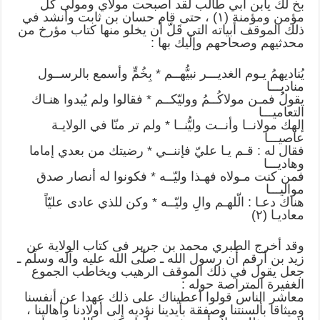
بخ لك يابن أبي طالب لقد أصبحت مولاي ومولى كل
مؤمن ومؤمنة (۱) ، حتى قام حسان بن ثابت وأنشد في
ذلك الموقف أبياته التي قَلّ أن يخلو منها كتاب مؤرخ من
محدثيهم وصحاحهم وإليك بها :
يُناديهمُ يـوم الغديـــر نبيُّهــم * بِخُمٍّ وأسمع بالرســول
مناديـــا
يقولُ فمـن مولاكُــمُ ووليّكــم * فقالوا ولم يُبدوا هنـاك
التعاميـــا
إلهك مولانــا وأنــت وليُّنــا * ولم تر منّا في الولايـة
عاصيـــا
فقال له : قـم يـا عليّ فإننــي‌ * رضيتك من بعدي إماما
وهاديـــا
فمن كنت مـولاه فهـذا وليّــه * ‌فكونوا له أنصار صدق
مواليـــا
هناك دعـا : الّلهـم والِ وليّــه * ‌وكن للذي عادى عليّاً
معاديـا (۲)
وقد أخرج الطبري محمد بن جرير فى كتاب الولاية عن
زيد بن أرقم أن رسول الله ـ صلّى الله عليه وآله وسلّم ـ
جعل يقول في ذلك الموقف الرهيب ويخاطب الجموع
الغفيرة المتراصة حوله :
معاشر الناس قولوا أعطيناك على ذلك عهدا عن أنفسنا
وميثاقا بألسنتنا وصفقة بأيدينا نؤديه إلى أولادنا وأهالينا ،