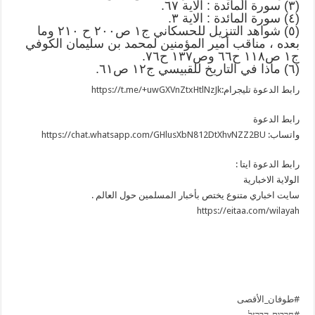
(۳) سورة المائدة : الاية ٦۷.
(٤) سورة المائدة : الاية ۳.
(٥) شواهد التنزيل للحسكاني ج۱ ص۲۰۰ ح ۲۱۰ وما
بعده ، مناقب أمير المؤمنين لمحمد بن سليمان الكوفي
ج۱ ص۱۱۸ ح٦٦ وص۱۳۷ ح۷٦.
(٦) ماذا في التاريخ للقبيسي ج۱۲ ص٦۱.
رابط الدعوة تليجرام:
https://t.me/+uwGXVnZtxHtlNzJk
رابط الدعوة
واتساب:
https://chat.whatsapp.com/GHlusXbN812DtXhvNZZ2BU
رابط الدعوة ايتا :
الولاية الاخبارية
سايت اخباري متنوع يختص بأخبار المسلمين حول العالم .
https://eitaa.com/wilayah
#طوفان_الأقصى
#חרבות_הברזל