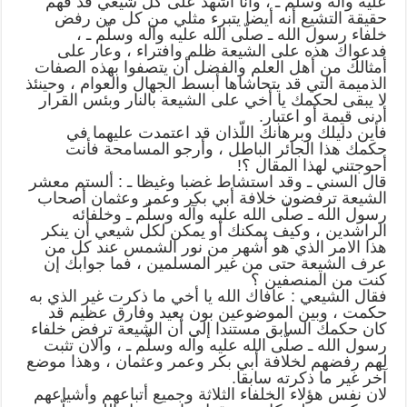
عليه وآله وسلّم ـ ، وأنا أشهد على كل شيعي قد فهم
حقيقة التشيع أنه أيضا يتبرء مثلي من كل من رفض
خلفاء رسول الله ـ صلّى الله عليه وآله وسلّم ـ ،
فدعواك هذه على الشيعة ظلم وافتراء ، وعار على
أمثالك من أهل العلم والفضل أن يتصفوا بهذه الصفات
الذميمة التي قد يتحاشاها أبسط الجهال والعوام ، وحينئذ
لا يبقى لحكمك يا أخي على الشيعة بالنار وبئس القرار
أدنى قيمة أو اعتبار.
فأين دليلك وبرهانك اللّذان قد اعتمدت عليهما في
حكمك هذا الجائر الباطل ، وأرجو المسامحة فأنت
أحوجتني لهذا المقال ؟!
قال السني ـ وقد استشاط غضبا وغيظا ـ : ألستم معشر
الشيعة ترفضون خلافة أبي بكر وعمر وعثمان أصحاب
رسول الله ـ صلّى الله عليه وآله وسلّم ـ وخلفائه
الراشدين ، وكيف يمكنك أو يمكن لكل شيعي أن ينكر
هذا الامر الذي هو أشهر من نور الشمس عند كل من
عرف الشيعة حتى من غير المسلمين ، فما جوابك إن
كنت من المنصفين ؟
فقال الشيعي : عافاك الله يا أخي ما ذكرت غير الذي به
حكمت ، وبين الموضوعين بون بعيد وفارق عظيم قد
كان حكمك السابق مستندا إلى أن الشيعة ترفض خلفاء
رسول الله ـ صلّى الله عليه وآله وسلّم ـ ، والان تثبت
لهم رفضهم لخلافة أبي بكر وعمر وعثمان ، وهذا موضع
آخر غير ما ذكرته سابقا.
لان نفس هؤلاء الخلفاء الثلاثة وجميع أتباعهم وأشياعهم