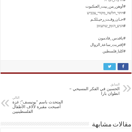
#أوهن_من_بيت_العنكبوت
#יותר_חלשה_מקורי_עכביש
#حـان_وقـت_رحيـلكـم
#הגיע_הזמן_שתעזוב
#ياقدس _قادمون
#إقتربت_ساعة_الزوال
#كلنا_فلسطين
السابق
الحسين في الفكر المسيحي –
انطوان بارا
التالي
المتحدث باسم “يونيسف”: غزة
أصبحت مقبرة لآلاف الأطفال
الفلسطينيين
مقالات مشابهة