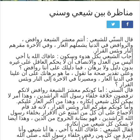
مناظرة بين شيعي وسني
قال السنّي للشيعي : أنتم معشر الشيعة روافض ،
والروافض في الدنيا يشملهم العار ، وفي الاخرة مقرهم
النار وبئس القرار.
أجاب الشيعي بكل هدوء وسكون : عافاك الله يا أخي
أليس من العدل والانصاف أن لا يحكم العاقل على غيره
بدون دليل ولا برهان ، فما دليلك على أننا روافض ؟
وعلى تقدير صحة ما تقول ، ما هو برهانك على أن علينا
في الدنيا العار ، ومصيرنا في الاخرة إلى النار وبئس
القرار ؟
قال السني : أما كونكم معشرَ الشيعة روافض لانكم
ترفضون خلافة خلفاء رسول الله الراشدين ، وهذا أمر لا
يمكن لكل شيعي إنكاره ، وهذا من أكبر العار عليكم.
وأما كونكم مقركم النار وبئس القرار ، لانه قد قام
الاجماع على أن كلّ من امتنع عن الاقرار بخلفاء رسول
الله الراشدين ، فهو بمثابة الخروج من الدين ، وهذا أيضا
لا يتمكن كل شيعي من إنكاره.
فقال الشيعي : عافاك الله يا أخي ، ها أنا شيعي وأنا
أتبرؤ من كلّ من رفض خلفاء رسول الله ـ صلّى الله