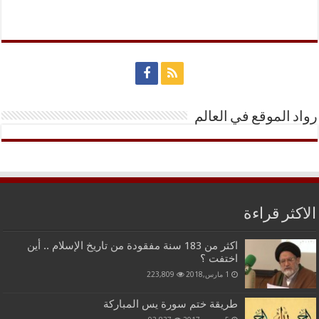
رواد الموقع في العالم
الاكثر قراءة
اكثر من 183 سنة مفقودة من تاريخ الإسلام .. أين
اختفت ؟
1 مارس,2018
223,809
طريقة ختم سورة يس المباركة