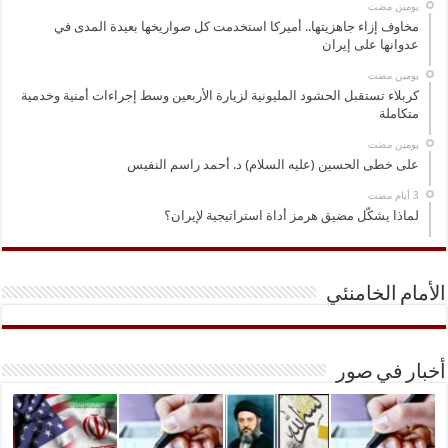
‏يومين مضت
مخاوف إزاء جاهزيتها.. أميركا استخدمت كل صواريخها بعيدة المدى في
عدوانها على إيران
‏يومين مضت
كربلاء تستقبل الحشود المليونية لزيارة الأربعين وسط إجراءات أمنية وخدمية
متكاملة
‏يومين مضت
على خطى الحسين (عليه السلام) د. أحمد راسم النفيس
لماذا يشكّل مضيق هرمز أداة استراتيجية لإيران؟
الأمام الخامنئي
أخبار في صور