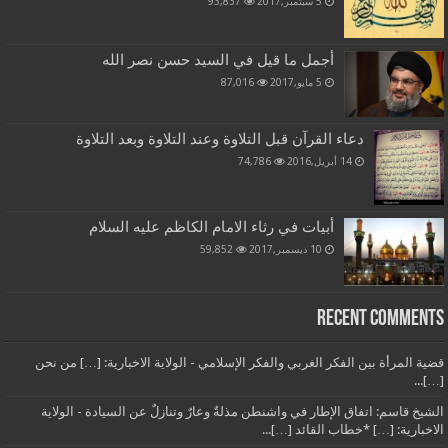
5 سبتمبر,2017
93,837
أجمل ما قيل في السيد حسن نصر الله
5 مايو,2017
87,016
دعاء القرآن قبل التلاوة وعند التلاوة وبعد التلاوة
14 أبريل,2016
74,786
أبيات في رثاء الامام الكاظم عليه السلام
10 ديسمبر,2017
59,852
Recent Comments
قضية المرأة بين الفكر الغربي والفكر الإسلامي - الولاية الاخبارية: […] من نحن
[…]...
الشيخ قاسم: اتفاق الإطار في واشنطن مذلةٌ وعارٌ وتنازلٌ عن السيادة - الولاية
الاخبارية: […] *خطاب القائد […]...