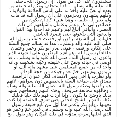
يستنكرون على كل من يقول : إن رسول الله ـ صلّى
الله عليه وآله وسلّم ـ ، قد استخلف وعيّن له خليفة من
بعده أو نصّ عليه وأخذ له على الناس الخلافة والولاية ،
وكلّهم يشهدون ويجزمون على أن رسول الله قد مات
ولم يعين له خليفة ، وهذا شيء كاد أن يكون من
خصائص أبي بكر وعمر وعثمان وأشباههم في ذلك
العصر ، والباقي أتباعٌ لهم وعنهم قد أخذوا بهذا القول
والدعوة التي يدّعونها حتى عصرنا الحاضر.
فقولك : إن الشيعة ترفض أو رفضت خلفاء رسول الله ـ
صلّى الله عليه وآله وسلّم ـ ، هذا قد تسالم جميع السنّة
على إنكاره ورفضه ، فمتى صار أبو بكر وعمر وعثمان
خلفاء لرسول الله وهم أشد المنكرين على الشيعة الذين
يدّعون أن رسول الله ـ صلّى الله عليه وآله وسلّم ـ ، قد
أوصى في حياته ونصّ على خليفته وعيّنه بشخصه وذاته
وأخذ له من جميع المسلمين على مشهد مائة ألف أو
يزيدون يوم غدير خمّ بعد رجوعه من حجة الوداع.
ولو نظرت يا أخي بعين الانصاف لكان عنوان الرافضة
يصدق على جماعة السنّة بالخصوص دون سواهم ، لانهم
هم رفضوا وصيّة رسول الله ـ صلّى الله عليه وآله وسلّم
ـ وخالفوه مخالفة صريحة ، وهذه كتبهم وصحاحهم تشهد
بذلك بأوضح ما يكون ، وإذا أردت فهم ذلك جليّا فعليك
بكتاب الغدير للشيخ النجفي حتى تعرف الحقيقة إذا كنت
تجهلها ، وأبو بكر وعمر هما أوّل من بايع خليفة رسول
الله ـ صلّى الله عليه وآله وسلّم ـ في غدير خمّ وعمر هو
الذي أعلنها صرخة مدوّية في ذلك المكان وهو يقول : بخ