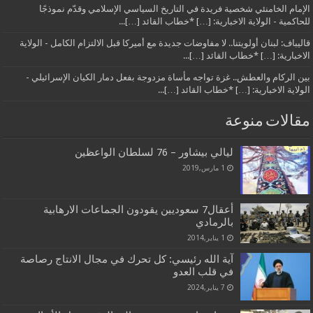
الإمام الخامنئي شخصية فريدة في التاريخ السياسي الإسلامي وقدّم نموذجًا
للحاكمية - الولاية الاخبارية: […] *خطاب القائد […]...
قاليباف: لبنان أولويتنا.. لا مفاوضات جديدة مع أميركا قبل الالتزام الكامل - الولاية
الاخبارية: […] *خطاب القائد […]...
بين الركام والعطش.. غزة تواجه مأساة مزدوجة بفعل دمار الكيان الإسرائيلي -
الولاية الاخبارية: […] *خطاب القائد […]...
مقالات منوعة
ليالي بيشاور – 76 لسلطان الواعظين
1 مارس,2019
أعقال7 سعوديين يقودون الجماعات الارهابية
بالرمادي
1 يناير,2014
آية الله رئيسي: كل تحرك في مجال الانتاج رصاصة
في قلب العدو
7 يناير,2024