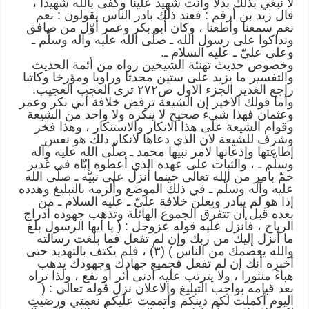
لا نبغي بذلك بدلاً وأنت شهيد علينا وكفى بالله شهيدا ،
قال زيد بن أرقم : فعند ذلك بادر الناس يقولون : نعم
نعم سمعنا وأطعنا ، وكان أبو بكر وعمر أوّل من صافق
وتداكوا على رسول الله ـ صلّى الله عليه وآله وسلّم ـ
وعلى عليّ ـ عليه السلام ـ.
وخصوص حديث تهنئة الشيخين رواه من أئمة الحديث
والتفسير ما يزيد على ستين محدثا وراويا ومؤرخا وكاتبا
راجع الغدير الجزء الاول ص۲۷۲ ترى العجب العجيب.
وأما قولك الاخير إن الشيعة ترفض خلافة أبي بكر وعمر
وعثمان فهذا شيء صحيح لا ينكره ولا واحد من الشيعة
وقوام الشيعة على هذا الانكار والاستنكار ، وهذا فخر
وشرف للشيعة لان الذي دعاها لانكار ذلك هو نفس
إطاعتها وإذعانها لامر نبيها محمد ـ صلّى الله عليه وآله
وسلّم ـ ، والثبات على عهده الذي أعطوه إيّاه في غدير
خمّ بأمر من الله تعالى حينما أنزل على نبيّه ـ صلّى الله
عليه وآله وسلّم ـ في ذلك الموضع وألزمه بالتبليغ وهدده
إذا هو لم يبادر ويعلن خلافة عليّ ـ عليه السلام ـ من
بعده قبل أن تتفرق الجموع الهائلة وتذهب جهوده أدراج
الرياح ، فأنزل عليه قوله عزوجل : ( يا أيها الرسول بلغ
ما أنزل إليك من ربك وإن لم تفعل فما بلغت رسالته
والله يعصمك من الناس ) (۳) ، فلم يكتف بالتهديد حتى
أخبره أنك إن لم تفعل فجميع جهادك وجهودك يذهب
هباءً منثورا ، ولا يترتب عليه أدنى أثر أو نفع ، ولذا تراه
بعد قيامه بواجب التبليغ والاعلان نزل قوله تعالى : (
اليوم أكملت لكم دينكم وأتممت عليكم نعمتي ورضيت