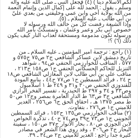
لكم الاسلام ديناً ) (٤) فجعل النبي ـ صلّى الله عليه وآله
وسلّم ـ يقول : الحمد للّه على إكمال الدين وإتمام النعمة
من الله بولاية أخي وابن عمي وخليفتي من بعدي عليّ
بن أبي طالب ـ عليه السلام ـ (٥).
وإذا الشيعة رفضت كلّ من خالف الله ورسوله لا
خصوص أبي بكر وعمر وعثمان ، وتمسكتْ بأمر الله
ورسوله تكون مذمومة ومستحقة لعذاب النار كيف يكون
ذلك (٦) ؟!
____________
(۱) راجع : ترجمة امير المؤمنين ـ عليه السلام ـ من
تاريخ دمشق لابن عساكر الشافعي ج۲ ص۷٥ ح٥۷٥ و
٥۷۷ ، المناقب للخوارزمي الحنفي ص۹٤ ، شواهد
التنزيل للحاكم الحسكاني الحنفي ج۱ ص۱٥۸ ح۲۱۳ ،
مناقب علي بن أبي طالب لابن المغازلي الشافعي ص۱۸
ح ۲٤ ، فرائد السمطين ج۱ ص۷۷ ح٤٤ ، ينابيع المودة
للقندوزي الحنفي ص۳۰ و۳۱ و ۲٤۹ ط ۱ اسلامبول
وص۳۳ و ۳٤ و ۲۹۷ ط الحيدرية ، تفسير الفخر الرازي
الشافعي ج۳ ص٦۳ ط الدار العامرة بمصر وج۱۲ ص٥۰
ط مصر ۱۳۷٥ هـ ، احقاق الحق ج٦ ص۲٥٦ ، الغدير
للاميني ج۱ ص۲۷٦ ، بتفاوت.
(۲) مناقب الخوارزمي ص۱۳٥ ح۱٥۲ ، فرائد السمطين
الجويني ج۱ ص۷۳ ح۳۹ وص۷٤ ح٤۰ ، تذكرة الخواص
لابن الجوزي ص۸۰ ، بحار الانوار ج۳۷ ص۱٥۰ ، سفينة
البحار ج۲ ص۳۰٦ ، وقد روي هذا الشعر في مصادر
كثيرة جدا راجع : الغدير للاميني ج۲ ص۳٤ ـ ۳۹.