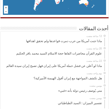
أحدث المقالات
ماذا جنت أمريكا من حرب دمرت قواعدها ولم تحقق اهدافها
علوم القرآن محاضرات القاها حجة الاسلام السيد محمد باقر الحكيم
ماذا لو أعلن عن فشل حملة أمريكا على إيران فهل تصبح إيران سيدة العالم
‏يوم واحد مضت
هل تكشف المواجهة مع إيران أفول الهيمنة الأميركية؟
‏يومين مضت
متى يُوصف رئيس دولة بأنه «غبي»
‏يومين مضت
تفسير الميزان : السيد الطباطبائي