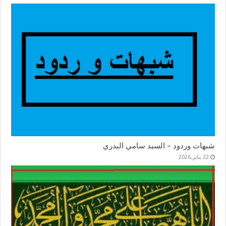
شبهات وردود – السيد سامي البدري
22 يناير,2026