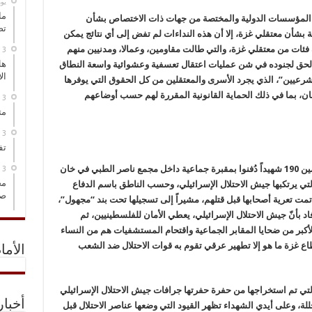
‏ي
ما
ن المؤسسات الدولية والمختصة من جهات ذات الاختصاص بشأن
تص
شأن معتقلي غزة، إلا أن هذه النداءات لم تفض إلى أي نتائج يمكن
ة فئات من معتقلي غزة، والتي طالت مقاومين، وعمالا، ومدنيين منهم
هل
الحق لجنوده في شن عمليات اعتقال تعسفية وعشوائية واسعة النطاق
ال
شرعيين”، الذي يجرد الأسرى والمعتقلين من كل الحقوق التي يوفرها
سان، بما في ذلك الحماية القانونية المقررة لهم حسب أوضاعهم
مت
تف
كانت فرق الدفاع المدني أعلنت أنها انتشلت جثامين 190 شهيداً دُفنوا بمقبرة جماعية داخل مجمع ناصر الطبي في خان
مخ
لتي يرتكبها جيش الاحتلال الإسرائيلي، وحسب الناطق باسم الدفاع
صو
تمت تعرية أصحابها قبل قتلهم، مشيراً إلى تسجيلها تحت بند “مجهول”،
د بأنّ جيش الاحتلال الإسرائيلي، يعطي الأمان للفلسطينيين، ثم
الأكبر من ضحايا المقابر الجماعية واقتحام المستشفيات هم من النساء
اع غزة ما هو إلا تطهير عرقي تقوم به قوات الاحتلال ضد الشعب
الأما
تي تم استخراجها من حفرة حفرتها جرافات جيش الاحتلال الإسرائيلي
أخبا
، وعلى أيدي الشهداء تظهر القيود التي وضعها عناصر الاحتلال قبل