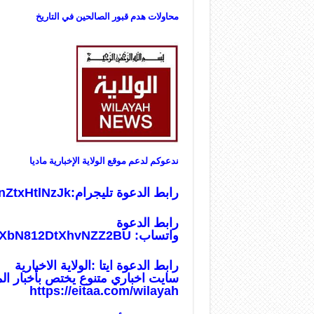
محاولات هدم قبور الصالحين في التاريخ
ندعوكم لدعم موقع الولاية الإخبارية ماديا
رابط الدعوة تليجرام:
nZtxHtlNzJk
رابط الدعوة
واتساب:
usXbN812DtXhvNZZ2BU
رابط الدعوة ايتا :الولاية الاخبارية
سايت اخباري متنوع يختص بأخبار ال
https://eitaa.com/wilayah