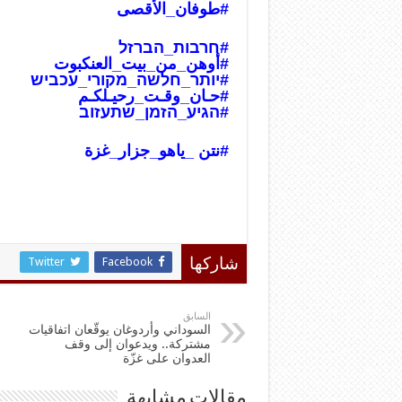
#طوفان_الأ
قصى
#חרבות_הברזל
#أوهن_من_بيت_العنكبوت
#יותר_חלשה_מקורי_עכביש
#حـان_وقـت_رحيـلكـم
#הגיע_הזמן_שתעזוב
#نتن _ياهو_جزار_غز
ة
Twitter
Facebook
شاركها
السابق
السوداني وأردوغان يوقّعان اتفاقيات
مشتركة.. ويدعوان إلى وقف
العدوان على غزّة
مقالات مشابهة