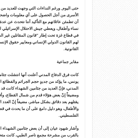
حتى اليوم, ورغم النداءات التي وجهت للعديد م
الأسرى من أجل الحصول على أي معلومات واضحة ب
أن تطمئن عائلاتهم مع التأكيد أننا نتحدث عن عد
نساء وأطفال، ويعطي جيش الاحتلال الإسرائيلي 
في قطاع غزة تحت إطار “قانون المقاتلين غير ال
لهم القانون الدولي الإنساني ومعايير حقوق الإن
القانونية.
مقابر جماعية
يونس، ما يؤكد من جديدٍ حجم الجرائم والفظائع ا
المدني، فإنّ العديد من جثامين الشهداء كانت قد 
ومضيفاً إنّ بعض هؤلاء قدم من شمال القطاع، وأفا
يقتلهم بعد دقائق بشكل مباشر، مضيفاً إنّ العدد 
والأطفال، وهو دليل دامغ على أن ما يحدث في قط
الفلسطيني.
وأشار شهود عيان إلى أن بعض جثامين الشهداء ال
بالقرب من مشرحة مجمع ناصر الطبي، كانت متحللة