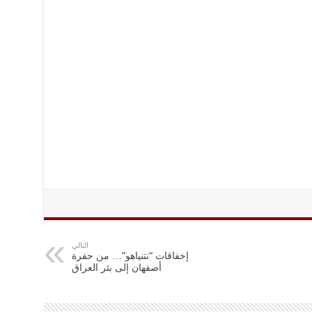
التالي
إخفاقات “نتنياهو”… من حفرة
أصفهان إلى بئر العراق