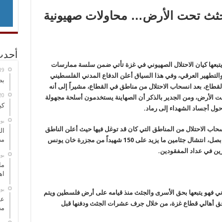
جثث تحت الأرض… محاولات صهيونية
أحدث
يتبعها كيان الاحتلال الصهيوني في غزة تأتي ضمن سلسة ممارسات
ة والتطهير العرقي، وفي هذا السياق أعلن الدفاع المدني الفلسطيني
بص
فلسطيني من أبناء القطاع، بعد انسحاب الاحتلال من مناطق في القطاع، مشيراً إلى أنه
 تحت الأرض، ومن الجدير بالذكر أن الصهاينة يستخدمون أسلحة مجهولة
كي
حول أجساد الشهداء إلى رماد.
‏ي
نسحاب الاحتلال من المناطق التي كان قد توغل فيها حيث أعلن الناطق
ال
مض
باسم الدفاع المدني في قطاع غزة الرائد محمود بصل، انتشال جثامين ما يزيد على 150 شهيداً من مجزرة خان يونس
‏ي
ما
اه
‏ي
ي فهو يتبعها بحق الأسرى والجثث منذ قيامه على أرض فلسطين ويتم
عل
 أهالي قطاع غزة، من خلال جرف عشرات الجثث ودفنها قبل
مح