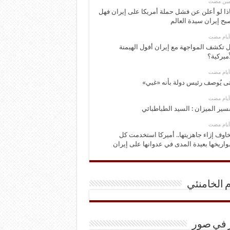
ومين مضت
ذا لو أعلن عن فشل حملة أمريكا على إيران فهل
بح إيران سيدة العالم
 تكشف المواجهة مع إيران أفول الهيمنة
أميركية؟
ى يُوصف رئيس دولة بأنه «غبي»
سير الميزان : السيد الطباطبائي
اوف إزاء جاهزيتها.. أميركا استخدمت كل
اريخها بعيدة المدى في عدوانها على إيران
م الخامنئي
ر في صور