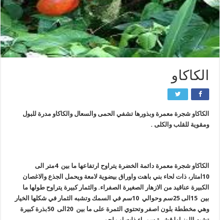
الكاكاو
الكاكاو شجرة معمرة وبذورها تشفي الحمى والسعال والكاكاو مدرة للبول
ومقوية للقلب والكلى .
الكاكاو شجرة معمرة دائمة الخضرة يتراوح ارتفاعها ما بين 4متر الى
10امتار، ذات لحاء بني باهت واوراق بيضوية لامعة ويحمل الجذع والاغصان
الكبيرة عناقيد من الازهار الصغيرة الصفراء. والثمار كبيرة يتراوح طولها ما
بين 15الى 25سم وحوالي 10سم في السمك وتشبه الثمار في شكلها الخيار
وهي مخططة بلون اصفر وتحتوي الثمرة على ما بين 20الى 50بذرة كبيرة
تشبه اللوز لها قشرة سمراء ذات لب لحمي.