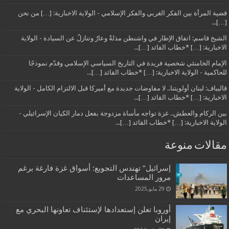
قضية المرأة بين الفكر الغربي والفكر الإسلامي - الولاية الاخبارية: […] من نحن
[…]...
الشيخ قاسم: اتفاق الإطار في واشنطن مذلةٌ وعارٌ وتنازلٌ عن السيادة - الولاية
الاخبارية: […] *خطاب القائد […]...
الإمام الخامنئي شخصية فريدة في التاريخ السياسي الإسلامي وقدّم نموذجًا
للحاكمية - الولاية الاخبارية: […] *خطاب القائد […]...
قاليباف: لبنان أولويتنا.. لا مفاوضات جديدة مع أميركا قبل الالتزام الكامل - الولاية
الاخبارية: […] *خطاب القائد […]...
بين الركام والعطش.. غزة تواجه مأساة مزدوجة بفعل دمار الكيان الإسرائيلي -
الولاية الاخبارية: […] *خطاب القائد […]...
مقالات منوعة
إسرائيل” تهندس التجويع: أسواق غزة فارغة برغم
مرور المساعدات
29 مايو,2025
أوروبا تعلن إستعدادها لإستئناف تعاونها البحري مع
إيران