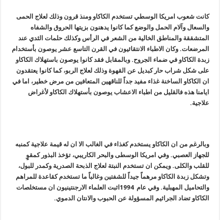
كانت شعوب امريكا الوسطي تستخدم الكاكاو ومنذ قرون وذلك لعلاج الحمى
والسعال وآلام الحمل والوضع كما كانوا يدهنون بزيتها الحروق والشفاه
المتشققة والمناطق الخالية من الشعر في الرأس وكذلك حلمات الثدي عند
المرضعات. وكان الاطباء الانتقائيون في القرن التاسع عشر يوصون بأستخدام
زبدة الكاكاو في ضماء الجروح. وبالمقابل فقد كانوا يوصون باستهلاك الكاكاو
على شكل شراب حار كبديل عن القهوة وذلك لعلاج الربو، كما كانوا يعتقدون
ان الكاكاو الساخنة غذاء مفيد جداً للناقهين المتعافين من مرض خطير، اما في
ايامنا هذه فالقليل من اطباء الاعشاب يوصون بأستهلاك الكاكاو لأغراض
علاجية.
وبالرغم من ان الكاكاو يستخدم كغذاء في الغالب الا ان له قيمة علاجية كمنبه
للجهاز العصبي. وفي امريكا الوسطى والبحر الكاريبي، تؤخذ البذور كمقوٍ
للقلب والكلى. ويمكن ان تستخدم النبتة لعلاج الذبحة الصدرية وكمدر للبول،
وتشكل زبدة الكاكاو مرهماً جيداً للشفتين وغالباً ما تستخدم كقاعدة للمراهم
والتحاميل المهبلية. وفي عام 1994اثبت العلماء الارجنتينيون ان مستخلصات
الكاكاو تضاد الجراثيم المسؤولة عن الحبوب والانتان الدموي.