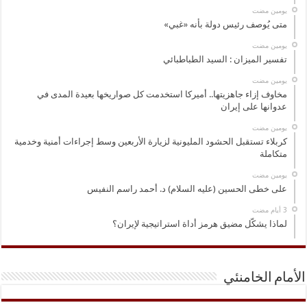
‏يومين مضت
متى يُوصف رئيس دولة بأنه «غبي»
‏يومين مضت
تفسير الميزان : السيد الطباطبائي
‏يومين مضت
مخاوف إزاء جاهزيتها.. أميركا استخدمت كل صواريخها بعيدة المدى في
عدوانها على إيران
‏يومين مضت
كربلاء تستقبل الحشود المليونية لزيارة الأربعين وسط إجراءات أمنية وخدمية
متكاملة
‏يومين مضت
على خطى الحسين (عليه السلام) د. أحمد راسم النفيس
لماذا يشكّل مضيق هرمز أداة استراتيجية لإيران؟
الأمام الخامنئي