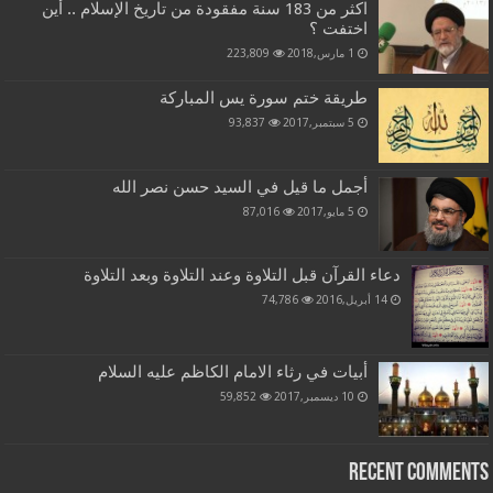
اكثر من 183 سنة مفقودة من تاريخ الإسلام .. أين
اختفت ؟
1 مارس,2018
223,809
طريقة ختم سورة يس المباركة
5 سبتمبر,2017
93,837
أجمل ما قيل في السيد حسن نصر الله
5 مايو,2017
87,016
دعاء القرآن قبل التلاوة وعند التلاوة وبعد التلاوة
14 أبريل,2016
74,786
أبيات في رثاء الامام الكاظم عليه السلام
10 ديسمبر,2017
59,852
Recent Comments