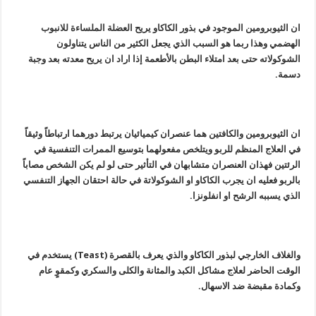
ان الثيوبرومين الموجود في بذور الكاكاو يريح العضلة الملساءة للانبوب
الهضمي وهذا ربما هو السبب الذي يجعل الكثير من الناس يتناولون
الشوكولاته حتى بعد امتلاء البطن بالأطعمة إذا اراد ان يريح معدته بعد وجبة
دسمة.
ان الثيوبرومين والكافتين هما عنصران كيميائيان يرتبط دورهما ارتباطاً وثيقاً
في العلاج المنظم للربو ويتلخص مفعولهما بتوسيع الممرات التنفسية في
الرئتين فهذان العنصران متشابهان في التأثير حتى لو لم يكن الشخص مصاباً
بالربو فعليه ان يجرب الكاكاو او الشوكولاتة في حالة احتقان الجهاز التنفسي
الذي يسببه الرشح او انفلونزا.
والغلاف الخارجي لبذور الكاكاو والذي يعرف بالقصرة (
Teast
) يستخدم في
الوقت الحاضر لعلاج مشاكل الكبد والمثانة والكلى والسكري وكمقوٍ عام
وكمادة مقبضة ضد الاسهال.