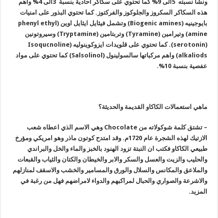
ونشا نسبته 5الى 9% كما تحتوي على سكاكر احادية بنسبة 3الى 4% واهم
هذه السكاكر السكروز والجلوكوز والفركتوز. كما تحتوي البذور على امنيات
بايوجينيه (Biogenic amines) وتشمل فيثايل ايثايل اوين (phenyl ethyl
amine) وتيرامين (
Tyramine
) وتربتامين (
Tryptamine
) وسيروتونين
(serotonin). كما تحتوي على قلويدات ايزوكوينوليه (
Isoqucnoline
alkaliods) واهم مركباتها سالسولينول (
Salsolinol
) كما تحتوي على مواد
عفصية بنسبة 10%.
ماهي استعمالات الكاكاو القديمة والحديثة؟
– تشتق كلمة شوكولاته من Chocolate وهي الاسم الذي اعطاه شعب
الازتيك لهذه الشجرة عام 1720م. وقد امتدح كوتون ماذر وهو امريكي ومؤرخ
طبيعي الكاكاو فكتب ان النبتة تزود الهنود بالخبز والماء والخل والبراندي
والحليب والزيت والعسل والسكر والابر والخيطان والكتان والثياب والقبعات
والملاعق والمكانس والسلال والورق والمسامير والخشب والاسقف لمنازلهم
والاشرعة والصواري والحبال لمراكبهم والدواء لامراضهم فهل من رغبة في
المزيد.