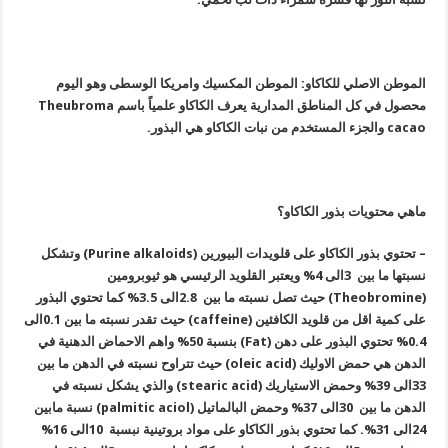
الموطن الاصلي للكاكاو: الموطن المكسيك وامريكا الوسطى وهو اليوم
محصول في كل المناطق المدارية يعرف الكاكاو علمياً باسم
Theubroma
cacao والجزء المستخدم من نبات الكاكاو هي البذور.
ماهي محتويات بذور الكاكاو؟
– تحتوي بذور الكاكاو على قلويدات البيورين (
Purine
alkaloids) وتشكل
نسبتها ما بين 3الى 4% ويعتبر القلويد الرئيسي هو ثيوبرومين
(
Theobromine
) حيث تصل نسبته ما بين 2.8الى 3.5% كما تحتوي البذور
على كمية اقل من قلويد الكافئين (caffeine) حيث تقدر نسبته ما بين 0.1الى
0.4% تحتوي البذور على دهن (Fat) بنسبة 50% واهم الاحماض الدهنية في
الدهن هي حمض الاوليك (oleic acid) حيث تتراوح نسبته في الدهن ما بين
33الى 39% وحمض الاستياريك (
stearic
acid) والذي يشكل نسبته في
الدهن ما بين 30الى 37% وحمض البالماتيل (
palmitic
aciol) نسبة مابين
24الى 31%. كما تحتوي بذور الكاكاو على مواد بروتينية نبسبة 10الى 16%