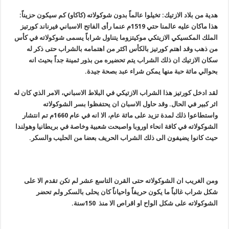
هدية من بلاد الازتيك: تخيلوا عالماً بدون شوكولاته (كاكاو) كم سيكون حزيناً:
هذا ماكان عليه عالمنا حتي 1519م عنما رأى الفاتح الاسباني فيرناند كورتيز
الملك المكسيكي الازيتكي موكيتزوما يتناول شراباً يسمى شوكولاته في كأس
من ذهب وقد اهتم كورتيز بالكأس اكثر من اهتمامه بالشراب حتى ذكر له
سكان الازتيك ان ذلك الشراب يتم تحضيره من بذور ثمينة جداً بحيث انه
بحوالي مائة حبة منها يمكن شراء عبد بصحة جيدة.
لقد ادخل كورتيز هذا الشراب الازتيكي في البلاط الاسباني، الامر الذي كان له
اثر كبير في الحال. وقد حاول الاسبان ان يحتفظوا بسر الشوكولاته
واستطاعوا ذلك لمدة تزيد على مائة عام، الا انه في عام 1660م تم انتشار
الشوكولاته في كافة انحاء اوروبا واصبحت شعبية وخاصة في بريطانيا وهولندا
حيث كانوا يضيفون الى ذلك الشراب الحريف بعضا من الحليب والسكر.
ومن الغريب ان الشوكولاته حتى القرن التاسع عشر لم تكن تقدم الا على
شكل شراب غالباً ما يكون حريفاً واحياناً كان يحلى بالسكر ولم تحضر
الشوكولاته على شكل الواح او اقراص الا منذ 150سنة.