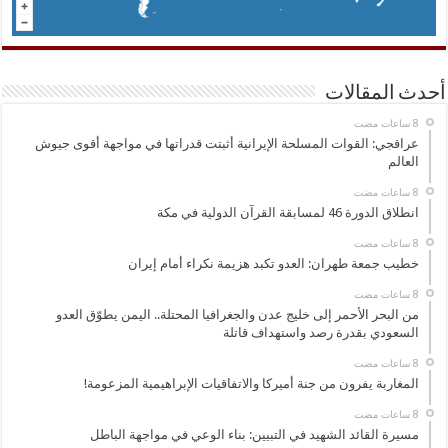
أحدث المقالات
عراقجي: القوات المسلحة الإيرانية أثبتت قدراتها في مواجهة أقوى جيوش
العالم
انطلاق الدورة 46 لمسابقة القرآن الدولية في مكة
خطيب جمعة طهران: العدو تكبد هزيمة نكراء أمام إيران
من البحر الأحمر إلى خليج عدن والجغرافيا المحتلة.. اليمن يطوّق العدو
السعودي بقدرة رصد واستهداف قاتلة
المغاربة يفرون من جنة أميركا والاتفاقيات الإبراهيمية المزعومة!
مسيرة القائد الشهيد في التبيين: بناء الوعي في مواجهة الباطل