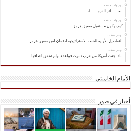
‏يوم واحد مضت
بصــــــائر الدرجــــــات
‏يوم واحد مضت
كيف يكون مستقبل مضيق هرمز
‏يومين مضت
التفاصيل الأولية للخطة الاستراتيجية لضمان امن مضيق هرمز
‏يومين مضت
ماذا جنت أمريكا من حرب دمرت قواعدها ولم تحقق اهدافها
الأمام الخامنئي
أخبار في صور