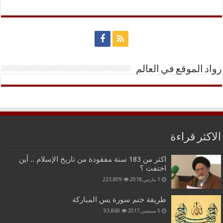
رواد الموقع في العالم
الاكثر قراءة
اكثر من 183 سنة مفقودة من تاريخ الإسلام .. أين
اختفت ؟
1 مارس,2018
223,809
طريقة ختم سورة يس المباركة
5 سبتمبر,2017
93,860