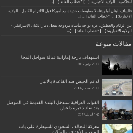
للحاكمية - الولاية الاخبارية: […] *خطاب القائد […]...
قاليباف: لبنان أولويتنا.. لا مفاوضات جديدة مع أميركا قبل الالتزام الكامل - الولاية
الاخبارية: […] *خطاب القائد […]...
بين الركام والعطش.. غزة تواجه مأساة مزدوجة بفعل دمار الكيان الإسرائيلي -
الولاية الاخبارية: […] *خطاب القائد […]...
مقالات منوعة
استهداف بارجة إماراتية قبالة سواحل المخا
29 يوليو,2017
لدعم الجيش ضد القاعدة بالانبار
29 ديسمبر,2013
القوات العراقية ستدخل البلدة القديمة في الموصل
بعد نفاد ذخيرة داعش
1 أبريل,2017
معركة التحالف السعودي للسيطرة على باب
المندب، الأهداف والمآلات