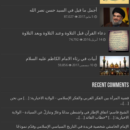
أجمل ما قيل في السيد حسن نصر الله
5 مايو,2017
87,027
دعاء القرآن قبل التلاوة وعند التلاوة وبعد التلاوة
14 أبريل,2016
74,792
أبيات في رثاء الامام الكاظم عليه السلام
10 ديسمبر,2017
59,856
Recent Comments
قضية المرأة بين الفكر الغربي والفكر الإسلامي - الولاية الاخبارية: […] من نحن
[…]...
الشيخ قاسم: اتفاق الإطار في واشنطن مذلةٌ وعارٌ وتنازلٌ عن السيادة - الولاية
الاخبارية: […] *خطاب القائد […]...
الإمام الخامنئي شخصية فريدة في التاريخ السياسي الإسلامي وقدّم نموذجًا