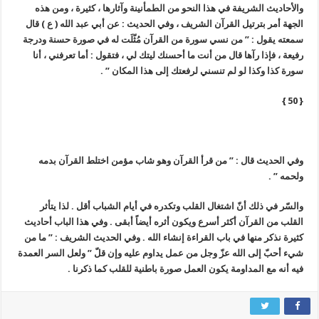
والأحاديث الشريفة في هذا النحو من الطمأنينة وآثارها ، كثيرة ، ومن هذه
الجهة أمر بترتيل القرآن الشريف ، وفي الحديث : عن أبي عبد الله ( ع ) قال
سمعته يقول : ” من نسي سورة من القرآن مُثّلَت له في صورة حسنة ودرجة
رفيعة ، فإذا رآها قال من أنت ما أحسنك ليتك لي ، فتقول : أما تعرفني ، أنا
سورة كذا وكذا لو لم تنسني لرفعتك إلى هذا المكان ” .
{ 50 }
وفي الحديث قال : ” من قرأ القرآن وهو شاب مؤمن اختلط القرآن بدمه
ولحمه ” .
والسّر في ذلك أنّ اشتغال القلب وتكدره في أيام الشباب أقل . لذا يتأثر
القلب من القرآن أكثر أسرع ويكون أثره أيضاً أبقى . وفي هذا الباب أحاديث
كثيرة نذكر منها في باب القراءة إنشاء الله . وفي الحديث الشريف : ” ما من
شيء أحبّ إلى الله عزّ وجل من عمل يداوم عليه وإن قلّ ” ولعل السر العمدة
فيه أنه مع المداومة يكون العمل صورة باطنية للقلب كما ذكرنا .