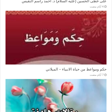
على خطى الحسين (عليه السلام) د. أحمد راسم النفيس
حكم ومواعظ من حياة الانبياء – الميلاني