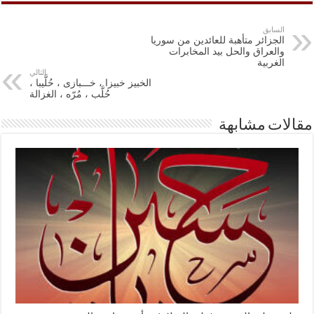
السابق
الجزائر متأهبة للعائدين من سوريا
والعراق والحل بيد المخابرات
الغربية
التالي
الخبيز خبيزا ، خـــبازى ، حُلَّيبا ،
حُلَّب ، مُرّه ، الغزالة
مقالات مشابهة