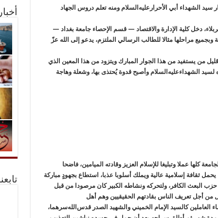
ظة كربلاء المقدسة عام1955م، بجوار سيد الشهداء أبي الأحرار‌عليه‌السلام ومنه تعلم دروس الجهاد
أخبا
ربلاء، دخل كلية الإدارة والاقتصاد — قسم الإحصاء جامعة بغداد —
الدراسية وبجميع مراحلها مثالا للطالب الرسالي الملتزم، يدعو إلى الله عزّ
ليل من يستفيد من هذا الجوار المبارك ويتزود من هذا المعين الذي
لسيد الشهداء‌عليه‌السلام وأصبح قدوة يُحتذى بها، وشعلة وهاجة
امعة كلها عملا وتبليغا للإسلام العزيز وقادته الميامين، فاضحا
يحمل ثقافة إسلامية عالية ويملك أسلوبا عذبا، استطاع بجهودٍ مباركة
تابعن
 حزب البعث الكافر، ولتحركه ونشاطه الكبير كان مرصودا من قبل
بال من أجل تعريف الناس بقادتهم الحقيقيين وهم أهل
ء العاملين كالسيد الإمام الخميني والشهيد الصدر قدس‌الله‌سرهما،
 قامت السلطة الجائرة باعتقاله سنه 1980م لمدة شهر ثم أطلق سراحه بعد أن حمل في جسده نياشين التعذيب