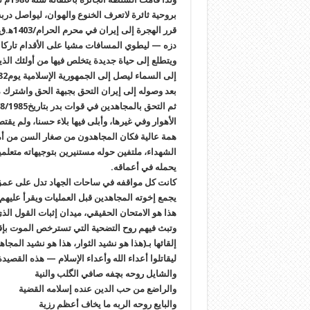
بروحية ثائرة لاتعرف الخنوع والهوان، ليواصل درب
دزه — ليطوي المسافات مشيا على الأقدام تاركا تل
ويتطلع إلى حياة جديدة يتخلص فيها من أولئك الذ
إلى السماء ليصل إلى الجمهورية الإسلامية يوم1/11/1982م، ليعيش بكنف الحرية والطمأنينة.
بعد وصوله إلى إيران التحق بجبهة الحق واشترك 
الأهوار وفي غيرها، وأبلى فيها بلاء حسنا، ولم يق
همة عالية فكان المجاهدون من صغار السن من أمث
الشهداء، ملتفين حوله مستنيرين بتوجيهاته متعلمي
يحمله في أعماقه.
كانت كل مواقفه في ساحات الجهاد تدل على عمق 
يجمع إخوته المجاهدين قبل العمليات ويقرأ عليهم
هذا هو الامتحان الحقيقي، ميدان إثبات القول الذي
وتبث فيهم روح التضحية التي تسترخص الموت بإقد
إلقائها بـ(هذا هو نشيد الثوار، هذا هو نشيد الم
ليقاتلوا أعداء الله وأعداء الإسلام — هذه القصيدة
والشايل روحه بچفه صافي الگلب والنية
والراضع من حب الدين عنده إسلامه القضية
والبايع روحه الربه ما يخاف أعظم رزية