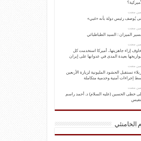
أميركية؟
ومين مضت
ى يُوصف رئيس دولة بأنه «غبي»
ومين مضت
سير الميزان : السيد الطباطبائي
ومين مضت
اوف إزاء جاهزيتها.. أميركا استخدمت كل
اريخها بعيدة المدى في عدوانها على إيران
ومين مضت
بلاء تستقبل الحشود المليونية لزيارة الأربعين
ط إجراءات أمنية وخدمية متكاملة
ومين مضت
ى خطى الحسين (عليه السلام) د. أحمد راسم
نفيس
م الخامنئي