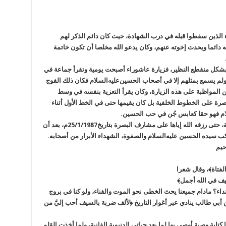
اء الذين سقطوا قبله في درب الشهادة، حيث كان دائم الذكر لهم
ه دائما ويحدث إخوته عنهم، وكان يدعو الله مخلصا أن تكون خاتمة
 بشكل منقطع النظير، فزيارة عاشوراء أصبحت يومية وتقرأ جماعة في
لم يسمع بمثلهم إلا في أصحاب الحسين‌عليه‌السلام فكان ذلك الفوج
المواظبة على هذه الزيارة، وكان يقرأ التعزية بنفسه في وسط
قتصرة على الخطوط الخلفية بل كان يقيمها حتى في الخط الأول أثناء
لام فهو حقا كعابس جُن في حب الحسين.
كان يتوقع الشهادة في كل لحظه قضاها في الجبهة، حتى رزقه الله إياها على مشارف البصرة بتاريخ25/1/1987م، بعد أن
كب سيده الحسين عليه‌السلام والصفوة، الشهداء الأبرار من أصحابه.
حيم
لفتاة﴾، وقال شعرا
يف في الله أجمل﴾
نداء؟ مادام جميعنا يحث الخطى نحو الموت والفناء، ولو كنا في بروج
بي طالب ينادي عبر أغوار التاريخ ﴿لألف ضربة بالسيف أحب إليَّ من
 كتابة وصية أوصي بها لما بعد حياتي الدنيوية الفانية، ولما أخذت القلم