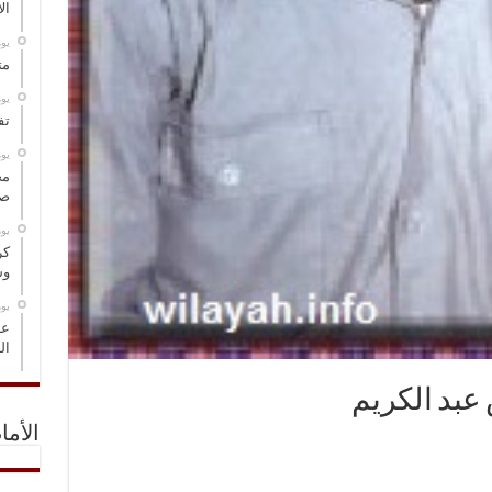
ال
‏ي
مت
‏ي
تف
‏ي
مخ
صو
‏ي
كر
وس
‏ي
عل
ال
الأما