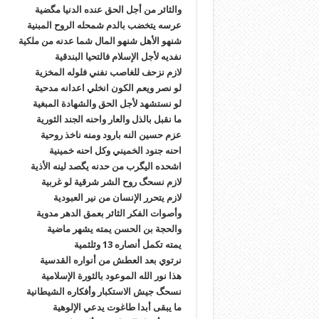
والثائر من أجل الحق عنده الدنيا مگضية
عرسه يتخضب بالدم شمحله الروح المبنية
شنهو الأهل شنهو المال شما عدنه من ملكية
نفديه لأجل الإسلام فالتحيا البندقية
لازم نزحف للغاصب نفني فلوله المخزية
لو نصر ويعم الكون انخلي اعدانه مدحية
لو نستشهد لأجل الحق والشهادة المبغية
ما نقبل بالذل والعار واحنه الجند الثورية
عزم حسين النه بارود ومنه ناخذ روحية
احنه جنود الخميني وكل احنه خمينية
اشحده اليگرب من حدنه يگصد لينه الأذية
لازم نسحگ روح الشر شرقية لو غربية
لازم يتحرر الإنسان من نير العبودية
وأصوات الفكر الثائر بعمق الدهر مدوية
والحجة بن الحسن يمته يشهر ماضية
يمته تكمل أنصاره 13 وثلثمية
نرتوي بعد العطش من أنواره القدسية
هذا نور الله الموعود بالثورة الإسلامية
نسحگ جيش الاستكبار وأفكاره الشيطانية
ما يبقى أبدا طاغوت يدعي الإلوهية