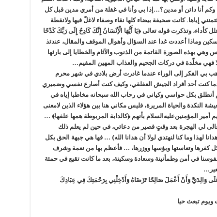
وكم أنا دائن أو مدين؟…إذا بي وأنا في غفلة من أمري مدين قبل كل
نني إياها. كانت صحيفة بيضاء كلها نقاء وصفاء لاغلّ فيها ولانقطة
تذكرت قوله تعالى ﴿يَا أَيُّهَا الْأِنْسَانُ إِنَّكَ كَادِحٌ إِلَى رَبِّكَ كَدْحًا
امسكين وماذا أعددت غدا عند السؤال وأهوال الموقف والمقال، عندئذ
 وهي بهذه الصورة القاتمة من الذنوب والآثام والخطايا إلى بارئها
وإلا فهي مخلّدة في دركات الجحيم والعذاب المهين المقيم…
ب بي الفكر إلى الوراء عندما غادرت أرض بلادي في شهر محرم
1ه‍.ق والمصادف 26/10/1982م، وعندما كنت أحد أفراد الجيش العفلقي، وكيف كنت أصارع نفسي وضميري
 أنطلق بكل حواسي وكياني في رحاب الله سبحانه مخاطبا إياه في
 النكدة والحياة المريرة، فليس مكاني هنا بين هؤلاء الذين لامعنى
أمير المؤمنين‌عليه‌السلام بأنهم ﴿كالدابة المربوطة همها علفها﴾ …
وتعالى لي الهجرة بعد وقتٍ قصير من دعائي، في حين لم يعلم ذلك
انا لهذا وما كنا لنهتدي لولا أن هدانا الله) … فها هي جبهة الحق بكل
بكل كفرها وتعاستها وبؤسها ووزرها، … فأعظم بها من نعمة وشرف
نفوسنا في أمن وطمأنينة وسعادة وسكينة، بعد ما كانت تقبع في حمئة
عير…
عَلَى وَالِدَيَّ وَأَنْ أَعْمَلَ صَالِحًا تَرْضَاهُ وَأَدْخِلْنِي بِرَحْمَتِكَ فِي عِبَادِكَ
ويوم تبعث حيا