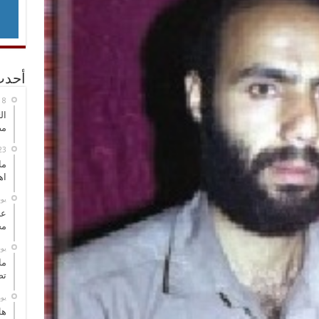
أحدث
ال
مض
ما
اه
‏ي
عل
مح
‏ي
ما
تص
‏ي
هل