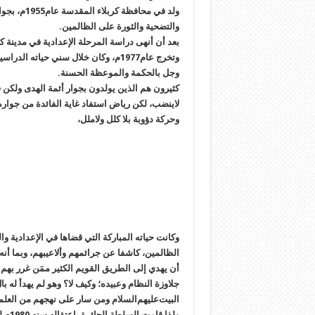
ولد في محاف
والتضحية والثورة على الظالمين.
بعد أن أنهى دراسة المرحلة الإعدادية في مدينة ك
وتخرج عام1977م، وكان خلال سني حياته 
وجل بالحكمة والموعظة الحسنة.
كثيرون هم الذين يولدون بجوار أئمة الهدى ولكن ق
لاينضب، لكن رياض استفاد غاية الفائدة من جواره 
وحركة دؤوبة بلا كلل ولاملل،
وكانت حياته المباركة التي قضاها في الإعدادية والج
الظالمين، كاشفا عن جرائمهم وألاعيبهم، وبما أنه 
أن يهدي إلى الطريق القويم الكثير ممَن غرر بهم
جلاوزة النظام وعبيده؛ وكيف لا؟ وهو لم يهدأ له 
البيت‌عليهم‌السلام ومن سار على نهجهم من العلما
ولذا