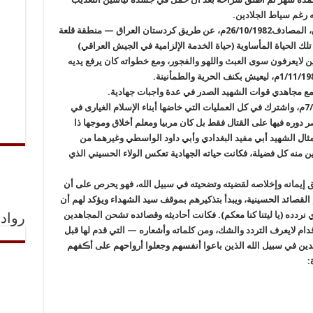
ه رغم سياط الجلادين.
قرر الهجرة إلى إيران في محرم الحرام/1403ه‍.ق، المصادف26/10/1982م، عن طريق كردستان العراق — منطقة قلعة
ك الحياة المأساوية (حياة الخدمة الإلزامية في الجيش العراقي)
ين لايعرفون سوى العبث واللهو والفجور، ومع خطواته كان يرفع يديه
مع مجاهدي قوات الشهيد الصدر في عدة واجبات جهادية.
ثم التحق بالمجاهدين في قوات بدر بتاريخ7/8/1985م، واشترك في كل العمليات التي خاضها أبناء الإسلام الغيارى في
تصر دوره فيها على القتال فقط بل كان مربيا ومعلم أخلاق وموجها ذا
ال الشهيد أبي مفيد البغدادي وأبي داود الواسطي وغيرهما من
ن منه كل فضيلة، فكانت حياته الجهادية تعكس الولاء الحسيني الذي
إيمانه وإخلاصه لقضيته وتضحيته في سبيل الله، فهو يحرص على أن
 القصائد الحسينية، ويبدأ بتذكيرهم بموقف سيد الشهداء ويؤكد لهم أن
 نردده (يا ليتنا كنا معكم). فكانت أحاديثه وقصائده تشحن المجاهدين
رواد 
ام لايعرف التردد والشك، ومن كلماته وأشعاره — التي قدم لها قبل
جاهدين في سبيل الله الذين باعوا أنفسهم وجعلوا أرواحهم على أڪفهم
: