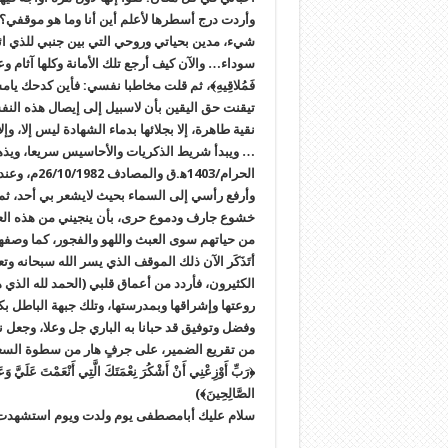
وأردت درج أسطرها لأعلم أين أنا وما هو موقفي؟ 
شيء، مدين بحياتي وروحي التي بين جنبي للذي ائتم
سوداء… والآن كيف أرجع تلك الأمانة وكلها آثام وعلل كأداء، و
فَمُلاقِيهِ﴾، ثم قلت مخاطبا نفسي: فأين كدحك ي
تيقنت حق اليقين بأن لاسبيل إلى إيصال هذه النفس
نقية طاهرة، إلا بجلائها بدماء الشهادة ليس إلا، 
… ويبدأ شريط الذكريات والأحاسيس سريعا، ويذه
الحرام/403
وأرفع رأسي إلى السماء بحيث لايشعر بي أحد، ثم
خشوع جارف ودموع حرى، بأن ينجيني من هذه العيشة
من حياتهم سوى العبث واللهو والفجور، كما وصفهم 
أتَذَكَر الآن ذلك الموقف الذي يسر الله سبحانه 
الكثيرون، فأردد من أعماق قلبي (الحمد لله الذي هد
روعتها وإشراقها وبمدرستها، وتلك جبهة الباطل 
وفضل وتوفيق قد حبانا به الباري جل وعلا، وجعل 
من تقريع الضمير، على جرفٍ هار من سطوة الس
﴿رَبِّ أَوْزِعْنِي أَنْ أَشْكُرَ نِعْمَتَكَ الَّتِي أَنْعَمْتَ عَلَيَّ وَ
الصَّالِحِينَ﴾)
سلام عليك أبامصطفى يوم ولدت ويوم استشهدت 