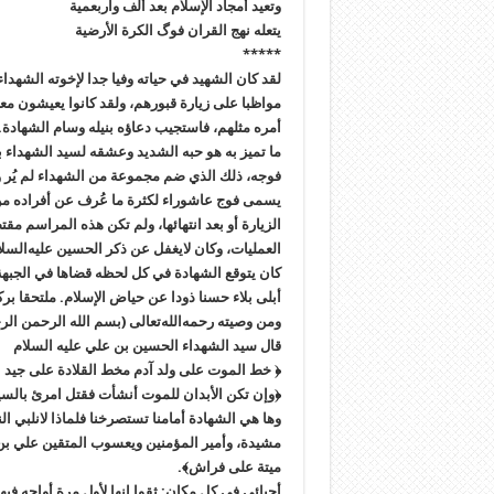
وتعيد أمجاد الإسلام بعد ألف واربعمية
يتعله نهج القران فوگ الکرة الأرضية
*****
لقد كان الشهيد في حياته وفيا جدا لإخوته الشهد
مواظبا على زيارة قبورهم، ولقد كانوا يعيشون مع
أمره مثلهم، فاستجيب دعاؤه بنيله وسام الشهادة.
ما تميز به هو حبه الشديد وعشقه لسيد الشهداء
فوجه، ذلك الذي ضم مجموعة من الشهداء لم يُر و
يسمى فوج عاشوراء لكثرة ما عُرف عن أفراده من 
الزيارة أو بعد انتهائها، ولم تكن هذه المراسم م
العمليات، وكان لايغفل عن ذكر الحسين عليه‌الس
أبلى بلاء حسنا ذودا عن حياض الإسلام. ملتحقا بر
ومن وصيته رحمه‌الله‌تعالى (بسم الله الرحمن الر
قال سيد الشهداء الحسين بن علي عليه السلام
﴿ خط الموت على ولد آدم مخط القلادة على جيد ا
﴿وإن تكن الأبدان للموت أنشأت فقتل امرئ بالس
وها هي الشهادة أمامنا تستصرخنا فلماذا لانلبي ال
مشيدة، وأمير المؤمنين ويعسوب المتقين علي بن أ
ميتة على فراش﴾.
أحبائي في كل مكان: ثقوا إنها لأول مرة أواجه فيها