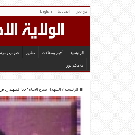
من نحن
اتصل بنا
English
الرئيسية
أخبار ومقالات
تقارير
صوتي ومرئي
كلامكم نور
الرئيسية
/
الشهداء صناع الحياة
/
85 الشهيد رياض درويش عبد الكريم