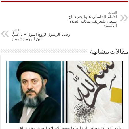
السابق
الامام الخامنئي:علينا جميعا ان
نسعى للتعريف بمكانة الصلاة
الحقيقية
التالي
وصايا الرسول لزوج البتول – يا عليُّ
أنينُ المؤمنِ تسبيح
مقالات مشابهة
علوم القرآن محاضرات القاها حجة الاسلام السيد محمد باقر