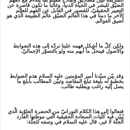
الشريفة تُبيّن مصاديق ونماذج معيّنة بما يتلاءم مع الفهم
الضيّق للبشر في الحياة الدنيا، وغالباً ما تكون قاصرة عن
التعبير الحقيقيّ، للقصور في القابل عن الفهم للعالم
الآخر ما دمنا في هذا العالم الضيّق عالَم الطبيعة الّذي هو
أضيق العوالم.
ولكن كلّ ما أشكل فهمه علينا نردّه إلى هذه الضوابط
والأصول فينحلّ ما أبهم منه ولو بالتصوّر الإجماليّ.
وقد بيّن سيّدنا أمير المؤمنين عليه السلام هذه الضوابط
بخطبةٍ له بليغة تبلغ المقاصد وتبيّن المطالب بأبلغ ما
يصل إليه راغب ويطلبه طالب.
فتعالوا إلى هذا الكلام النورانيّ من الحضرة العلوّية الّذي
يُبيّن فيه كلّيات السعادة الحقيقية الّتي موطنها الفارد
الجنّة لا غير، قال عليه السلام في وصفه للجنّة: