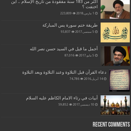
اكثر من 183 سنة مفقودة من تاريخ الإسلام .. أين
اختفت ؟
1 مارس,2018
223,809
طريقة ختم سورة يس المباركة
5 سبتمبر,2017
93,837
أجمل ما قيل في السيد حسن نصر الله
5 مايو,2017
87,016
دعاء القرآن قبل التلاوة وعند التلاوة وبعد التلاوة
14 أبريل,2016
74,786
أبيات في رثاء الامام الكاظم عليه السلام
10 ديسمبر,2017
59,852
Recent Comments