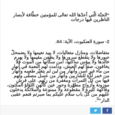
“الجنّة الّتي أعدّها الله تعالى للمؤمنين خطّافة لأبصار
الناظرين فيها درجات
2- سورة العنكبوت، الآية: 64.
متفاضلات، ومنازل متعاليات، لا يبيد نعيمها ولا يضمحلّ
حبورها ولا ينقطع سرورها ولا يظعن مقيمها ولا يهرم
خالدها ولا يبؤس ساكنها، آمن سكّانها من الموت فلا
يخافون، صفا لهم العيش، ودامت لهم النعمة في أنهارٍ
من ماء غير آسن وأنهار من لبن لم يتغيّر طعمه وأنهار
من خمر لذّة للشاربين وأنهار من عسل مصفّى ولهم
فيها من كلّ الثمرات ومغفرة من ربّهم. على فرش
موزونة وأزواج مطهّرة وحور عين كأنّهن اللؤلؤ المكنون،
وفاكهة كثيرة لا مقطوعة ولا ممنوعة والملائكة يدخلون
عليهم من كلّ باب سلام عليكم بما صبرتم فنعم عقبى
3
الدار”
.