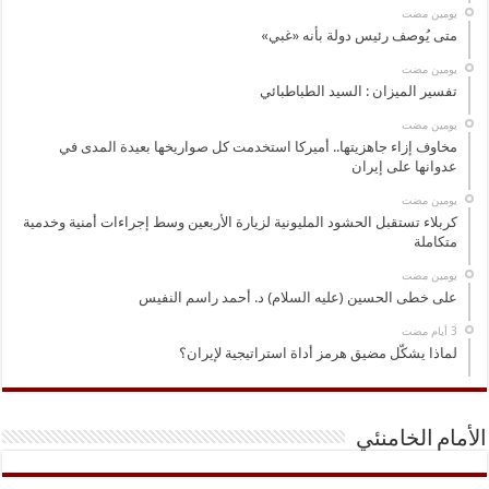
‏يومين مضت
متى يُوصف رئيس دولة بأنه «غبي»
‏يومين مضت
تفسير الميزان : السيد الطباطبائي
‏يومين مضت
مخاوف إزاء جاهزيتها.. أميركا استخدمت كل صواريخها بعيدة المدى في
عدوانها على إيران
‏يومين مضت
كربلاء تستقبل الحشود المليونية لزيارة الأربعين وسط إجراءات أمنية وخدمية
متكاملة
‏يومين مضت
على خطى الحسين (عليه السلام) د. أحمد راسم النفيس
لماذا يشكّل مضيق هرمز أداة استراتيجية لإيران؟
الأمام الخامنئي