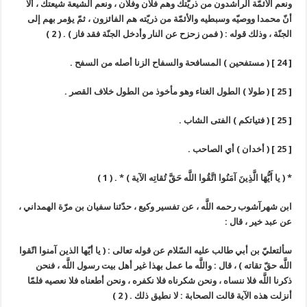
ونعم الأئمّة الراشدون من ذريّتك وهم فلان وفلان ، ونعم الشيعة شيعتك ، ألا
أنّ محمدا ووصيّه وسبطيه والأئمّة من ذريّته هم الفائزون ، ثمّ يؤمر بهم إلى
الجنّة ، وذلك قوله : ( فمن زحزح عن النار وأدخل الجنّة فقد فاز ) . ( 2 )
[ 24 ] ( مستفحين ) المسافحة والسفاح الزنا أصله من السفح .
[ 25 ] ( طولا ) الطول الغناء وهو مأخوذ من الطول خلاف القصر .
[ 25 ] ( فتياتكم ) الفتى الشاب .
[ 25 ] ( أخدان ) أي الصاحب .
* ( يا أَيُّهَا الَّذِينَ آمَنُوا اتَّقُوا اللَّه حَقَّ تُقاتِه الآية ) * . ( 1 )
ابن شهرآشوب رحمه اللَّه ، عن تفسير وكيع ، حدّثنا سفيان بن مرّة الهمداني ،
عن عبد خير ، قال :
سألتعليّ بن أبي طالب عليه السّلام عن قوله تعالى : ( يا أيّها الذين آمنوا اتّقوا
اللَّه حقّ تقاته ) ، قال : واللَّه ما عمل بهذا غير أهل بيت رسول اللَّه ، فنحن
ذكرنا اللَّه فلا ننساه ، ونحن شكرناه فلا نكفره ، ونحن أطعناه فلا نعصيه فلمّا
أنزلت هذه الآية قالت الصحابة : لا نطيق ذلك . ( 2 )