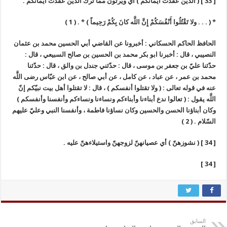
[ 33 ] ( الذين عقدت أيمانكم ) أي ويرثون ممّا ترك الذين عقدت ايمانكم .
* ( . . . ولا تَقْتُلُوا أَنْفُسَكُمْ إِنَّ اللَّه كانَ بِكُمْ رَحِيماً ) * . ( 1 )
الحافظ الحاكم الحسكاني : أخبرونا عن القاضي أبي الحسين محمد بن عثمان
النصيبي ، قال : أخبرنا ابو بكر محمد بن الحسين بن صالح السبيعي ، قال :
حدّثنا عليّ بن جعفر بن موسى ، قال : حدّثني جندل بن والق ، قال : حدّثنا
محمد بن عمر ، عن عباد ، عن كامل ، عن أبي صالح ، عن ابن عبّاس رضى اللَّه
عنه في قوله تعالى : ( ولا تقتلوا أنفسكم ) ، قال : لا تقتلوا أهل بيت نبيّكم إنّ
اللَّه يقول : ( تعالوا ندع أبناءنا وأبناءكم ونساءنا ونساءكم وأنفسنا وأنفسكم )
وكان أبناؤنا الحسن والحسين وكان نساؤنا فاطمة ، وأنفسنا النبي وعليّ عليهم
السّلام . ( 2 )
[ 34 ] ( نشوزهنّ ) أي عصيانهنّ لزوجهنّ واستيلاءهنّ عليه .
[ 34 ]
السابق