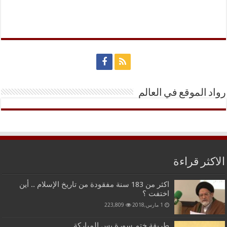
رواد الموقع في العالم
الاكثر قراءة
اكثر من 183 سنة مفقودة من تاريخ الإسلام .. أين
اختفت ؟
1 مارس,2018
223,809
طريقة ختم سورة يس المباركة