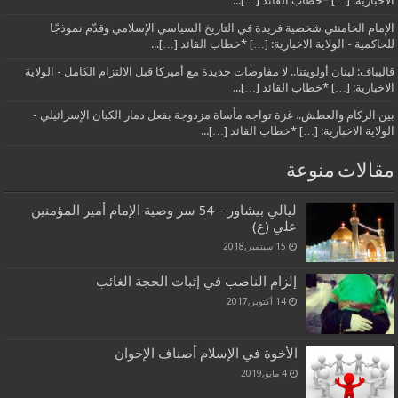
الاخبارية: […] *خطاب القائد […]...
الإمام الخامنئي شخصية فريدة في التاريخ السياسي الإسلامي وقدّم نموذجًا
للحاكمية - الولاية الاخبارية: […] *خطاب القائد […]...
قاليباف: لبنان أولويتنا.. لا مفاوضات جديدة مع أميركا قبل الالتزام الكامل - الولاية
الاخبارية: […] *خطاب القائد […]...
بين الركام والعطش.. غزة تواجه مأساة مزدوجة بفعل دمار الكيان الإسرائيلي -
الولاية الاخبارية: […] *خطاب القائد […]...
مقالات منوعة
ليالي بيشاور – 54 سر وصية الإمام أمير المؤمنين
علي (ع)
15 سبتمبر,2018
إلزام الناصب في إثبات الحجة الغائب
14 أكتوبر,2017
الأخوة في الإسلام‏ أصناف الإخوان‏
4 مايو,2019