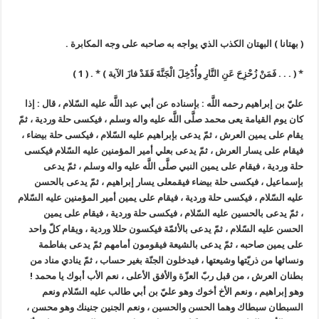
( بهتانا ) البهتان الكذب الذي يواجه به صاحبه على وجه المكابرة .
* ( . . . فَمَنْ زُحْزِحَ عَنِ النَّارِ وأُدْخِلَ الْجَنَّةَ فَقَدْ فازَ الآية ) * . ( 1 )
عليّ بن إبراهيم رحمه اللَّه : بإسناده عن أبي عبد اللَّه عليه السّلام ، قال : إذا
كان يوم القيامة يعى محمد صلَّى اللَّه عليه واله وسلم ، فيكسى حلة وردية ، ثمّ
يقام على يمين العرش ، ثمّ يدعى بإبراهيم عليه السّلام ، فيكسى حلة بيضاء ،
فيقام على يسار العرش ، ثمّ يدعى بعلي أمير المؤمنين عليه السّلام فيكسى
حلة وردية ، فيقام على يمين النبي صلَّى اللَّه عليه واله وسلم ، ثمّ يدعى
بإسماعيل ، فيكسى حلة بيضاء فيقمعلى يسار إبراهيم ، ثمّ يدعى بالحسن
عليه السّلام ، فيكسى حلة وردية ، فيقام على يمين أمير المؤمنين عليه السّلام
، ثمّ يدعى بالحسين عليه السّلام ، فيكسى حلة وردية ، فيقام على يمين
الحسن عليه السّلام ، ثمّ يدعى بالأئمّة فيكسون حللا وردية ، ويقام كلّ واحد
على يمين صاحبه ، ثمّ يدعى بالشيعة فيقومون أمامهم ثمّ يدعى بفاطمة
ونسائها من ذريّتها وشيعتها ، فيدخلون الجنّة بغير حساب ، ثمّ ينادي مناد من
بطنان العرش ، من قبل ربّ العزّة والأفق الأعلى ، نعم الأب أبوك يا محمد !
وهو إبراهيم ، ونعم الأخ أخوك وهو عليّ بن أبي طالب عليه السّلام ونعم
السبطان سبطاك وهما الحسن والحسين ، ونعم الجنين جنينك وهو محسن ،