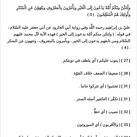
ولْتَكُنْ مِنْكُمْ أُمَّةٌ يَدْعُونَ إِلَى الْخَيْرِ ويَأْمُرُونَ بِالْمَعْرُوفِ ويَنْهَوْنَ عَنِ الْمُنْكَرِ
وأُولئِكَ هُمُ الْمُفْلِحُونَ . ( 3 )
عليّ بن إبراهيم رحمه اللَّه وفي رواية أبي الجارود عن أبي جعفر عليه السّلام ،
في قوله : ( ولتكن منكم أمّة يدعون إلى الخير ) فهذه الآية لآل محمد عليهم
السّلام ومن تابعهم يدعون إلى الخير ، ويأمرون بالمعروف ، وتنهون عن المنكر
. ( 4 )
[ 27 ] ( يتوب عليكم ) أي يلطف في توبتكم .
[ 28 ] ( ضعيفا ) الضعف خلاف القوّة .
[ 31 ] ( تجتنبوا ) أي تتركوا جانبا .
[ 31 ] ( نكفّر ) التكفير أصله الستر .
[ 32 ] ( نصيب ) أي حظَّ .
[ 33 ] ( والأقربون ) أي الموروثون .