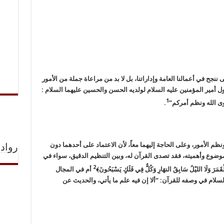
جح في أعمالنا العامة وإداراتنا، بل لا بد من مراعاة جملة من الأمور
قول أمير المؤمنين عليه السلام لولديه الحسن والحسين عليهما السلام :
1
وى الله ونظم أمركم”
.
ونظم الأمور، وعلى الحاجة إليهما معاً، لأن الاعتماد على أحدهما دون
رواد 
وضوع وأهميته، فقد تصدى القرآن له، وبين التنظيم الدقيق، سواء في
2
َ وَلَا الليْلُ سَابِقُ النهَارِ وَكُلٌّ فِي فَلَكٍ يَسْبَحُونَ﴾
أم في المجال
سلام في وصفه للقرآن: “ألا إن فيه علم ما يأتي، والحديث عن