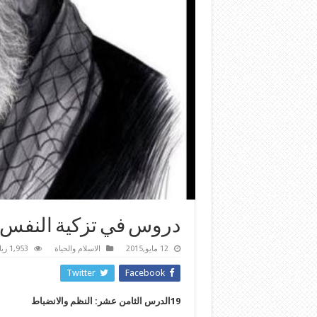
دروس في تزكية النفس
12 مايو,2015
الاسلام والحياة
1,953 زيارة
Twitter
Facebook
19الدرس الثامن عشر: النظم والانضباط