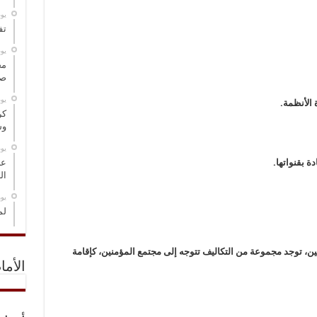
‏ي
تف
‏ي
مخ
صو
‏ي
كر
وس
‏ي
عل
ال
‏ي
لم
منين، توجد مجموعة من التكاليف تتوجه إلى مجتمع المؤمنين، كإقامة
الأما