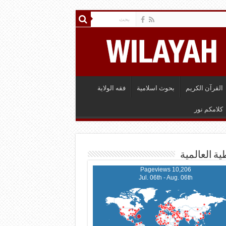
القرآن الكريم
بحوث اسلامية
فقه الولاية
كلامكم نور
ية العالمية
10,206 Pageviews
Jul. 06th - Aug. 06th