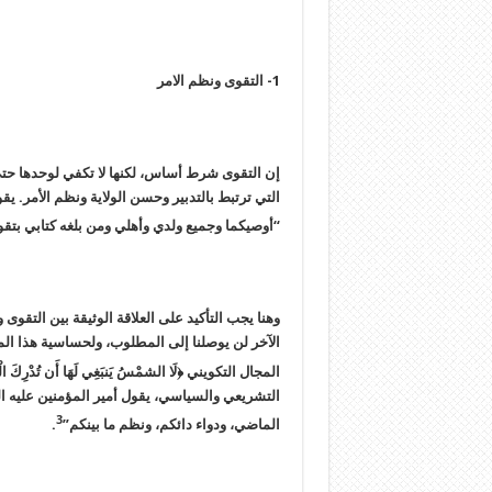
1- التقوى ونظم الامر
إن التقوى شرط أساس، لكنها لا تكفي لوحدها حتى نن
التي ترتبط بالتدبير وحسن الولاية ونظم الأمر. ي
“أوصيكما وجميع ولدي وأهلي ومن بلغه كتابي بتق
وهنا يجب التأكيد على العلاقة الوثيقة بين التقوى 
الآخر لن يوصلنا إلى المطلوب، ولحساسية هذا الم
المجال التكويني ﴿لَا الشمْسُ يَنبَغِي لَهَا أَن تُدْرِكَ الْقَمَر
التشريعي والسياسي، يقول أمير المؤمنين عليه ال
3
الماضي، ودواء دائكم، ونظم ما بينكم”
.