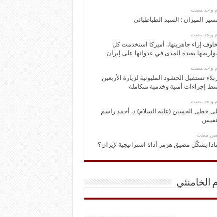
وم واحد مضت
سير الميزان : السيد الطباطبائي
وم واحد مضت
اوف إزاء جاهزيتها.. أميركا استخدمت كل
اريخها بعيدة المدى في عدوانها على إيران
وم واحد مضت
بلاء تستقبل الحشود المليونية لزيارة الأربعين
ط إجراءات أمنية وخدمية متكاملة
وم واحد مضت
ى خطى الحسين (عليه السلام) د. أحمد راسم
نفيس
ومين مضت
اذا يشكّل مضيق هرمز أداة استراتيجية لإيران؟
م الخامنئي