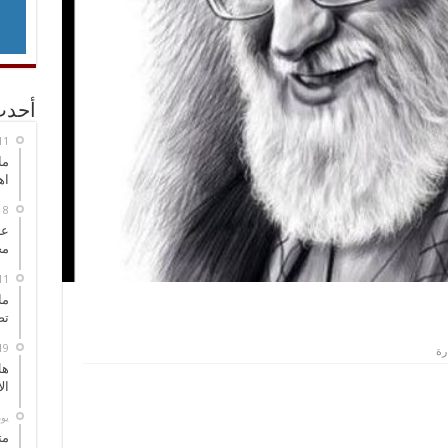
أحدث
ما
اه
عل
مح
ما
تص
هل
ال
‏ي
مت