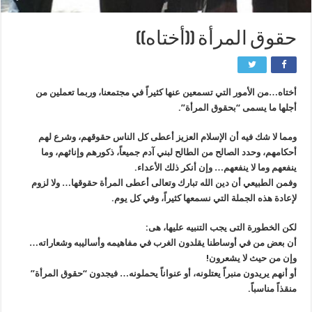
حقوق المرأة ((أختاه))
أختاه…من الأمور التي تسمعين عنها كثيراً في مجتمعنا، وربما تعملين من
أجلها ما يسمى “بحقوق المرأة”.
ومما لا شك فيه أن الإسلام العزيز أعطى كل الناس حقوقهم، وشرع لهم
أحكامهم، وحدد الصالح من الطالح لبني آدم جميعاً، ذكورهم وإناثهم، وما
ينفعهم وما لا ينفعهم… وإن أنكر ذلك الأعداء.
وفمن الطبيعي أن دين الله تبارك وتعالى أعطى المرأة حقوقها… ولا لزوم
لإعادة هذه الجملة التي نسمعها كثيراً، وفي كل يوم.
لكن الخطورة التى يجب التنبيه عليها، هى:
أن بعض من في أوساطنا يقلدون الغرب في مفاهيمه وأساليبه وشعاراته…
وإن من حيث لا يشعرون!
أو أنهم يريدون منبراً يعتلونه، أو عنواناً يحملونه… فيجدون “حقوق المرأة”
منقذاً مناسباً.