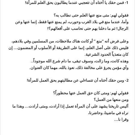
1- فمن حقك يا أختاه أن تتعجبي عندما يطالبون بحق العلم للمرأة!
فقولي لهم: متى منع عنها العلم حتى نطالب به؟
وأما، عندما منع في بلاد الغرب وحورب، لم يمنع عنها فقط، إنما عنها وعن
الرجال! ثم ما دخلنا بهم حتى نحاسب على أفعالهم؟!
وعلى فرض أنه “منع ” أو كانت هناك ملاحظات، من المسلمين وفي بلادهم،
فليس ذلك على أصل العلم، إنما على الطريقة أو الأسلوب أو المضمون… إن
كان متعذياً الحدود الشرعية.
وهذه كانت، وما زالت، وسوف تبقى، ما دام شرع الله موجوداً..
وأي مؤمن يجرؤ على مخالفة ذلك، نعوذ بالله، مهما كان العنوان.
2- ومن حقك أختاه أن تتساءلي عن مطالبتهم بحق العمل للمرأة!
فقولي لهم: ومتى كان حق العمل عنها محظوراً؟
ومن منعها من العمل؟
أليس تاريخنا يشهد على أن المرأة تعمل إذا أرادت، ومتى أرادت… وهذا ما
نراه في ماضينا، وحاضرنا،
وقرا نا…