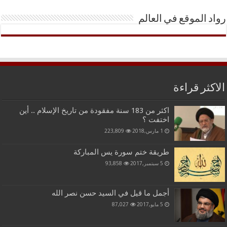
رواد الموقع في العالم
الاكثر قراءة
اكثر من 183 سنة مفقودة من تاريخ الإسلام .. أين
اختفت ؟
1 مارس,2018
223,809
طريقة ختم سورة يس المباركة
5 سبتمبر,2017
93,858
أجمل ما قيل في السيد حسن نصر الله
5 مايو,2017
87,027