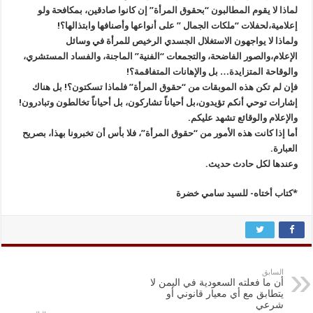
لماذا لا يقوم المطالبون “بحقوق المرأة” إن كانوا صادقين، بمكافحة ولو
إعلامية،لحفلات “ملكات الجمال ” على أنواعها وأصنافها وابتذالها؟!
ولماذا لا يواجهون الاستغلال الجسدي الرخيص للمرأة في وسائل
الإعلام،والصور الفاضحة، والتجمعات “الفنية” الماجنة، والفساد المستشري،
والوقاحة المتزايدة… بل والإهانات المتفاقمة؟!
فإن لم تكن هذه الموبقات من “حقوق المرأة” فلماذا تسكتون؟! بل هناك
إشارات توحي أنكم تؤيدون،بل أحياناً تشاركون، بل أحياناً تخالطون وتبادرون!
والإعلام والوقائع تشهد عليكم.
أما إذا كانت هذه الأمور من “حقوق المرأة”، فلا بأس أن تخبرونا بهذا، بصريح
العبارة.
وعندها لكل حادث حديث.
*كتاب أختاه- للسيد سامي خضرة
السابق
أن ما فعلته السعودية في اليمن لا
يتطابق مع أي معيار قانوني أو
شرعي