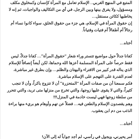
المتبع في المنهج الغربي.. الإسلام تعامل مع المرأة كإنسان وكمخلوق مكلف
ومسؤول، ولا يفرق بينها وبين الرجل، في أي من التكاليف والواجبات، ثم إنه لا
يخاطبها ككائن مستقل…
إن حقوق المرأة في الإسلام، هي جزء من حقوق الخلق، سواء كانوا نساء أم
رجالاً أم أطفالاً أم فتيات وفتياناً.
أختاه…
كفانا جدلاً حول مواضيع تتستر وراء شعار “حقوق المرأة”… كفانا جدلاً، ليس
فقط حرصاً على المرأة المسلمة أعزها الله وحماها، لكن أيضاً إنصافاً للإسلام
الذي يناله قدر كبير من الافتراء والبهتان والظلم… وإن بطرق غير مباشرة،
لعدم القدرة على التهجم على الإسلام مباشرة.
فكم سمعنا أن من صفات المرأة “المتحزرة” أن لا تتزوج باكراً، وأن لا تنجب
كثيراً، والتي لا يقوى عليها زوجها، والتي تخرج من منزلها متى تريد، والتي تتحرر
من سلطة زوجها فهي ليست خادمة في المنزل!!!
وهم يقصدون الإسلام والطعن فيه… فضلاً عن تهم وأوهام هو بريء منها براءة
الذئب من دم ابن يعقوب.
أختاه…
أمر يحيرني، ويجول في رأسي، لم أجد جواباً له إلى الآن!