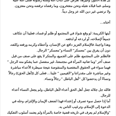
بل هذه الأمور، وغيرها، تعرض على كتاب الله وسنة رسوله صلى الله عليه
وسلم، فما قبلاه نقبله ونحن مفتخرون، وما رفضاه نرفضه ونحن معتزون.
ولا نرتضي غير دين الله عز وجل ديناً.
أختاه…
أيتها الكريمة: لو وقع شواذ في المجتمع أو ظلم أو فساد، فعلينا أن نتكاتف
جميعاً لإصلاحه، أو لردعه أو لدفعه.
وهذا واجبنا، فالإسلام العزيز دافع عن الإنسان، وأعطاه وكرمه ورفعه وكلفه،
دون أن يفرق بين “معسكر” النساء و”معسكر” الرجال.
فالظلم على المجتمع، ظلم على الجميع، والمنكر لا يقع على صنف من قبل
صنف آخر “وما تعانيه المرأة في مجتمعنا، غير منفصل عما يشكو منه الرجل ”
فهما سواء في الحقوق المغتصبة والمنقوصة نتيجة سيطرة الأعداء مباشرة
وغير مباشرة على مقدراتنا و”القيمين ” علينا… فعلى كل ((أهل الحق)) رجالاً
ونساءً أن يدحضوا كل “أهل الباطل ” رجالاً ونساء.
فالله جل جلاله جعل أهل الحق أعداء لأهل الباطل، ولم يجعل النساء أعداء
للرجال.
أما إذا حصل سوء تصرف أو إعتداء فهذا لضعف الإيمان والإلتزام، وحله في
الدعوة إلى الإسلام، وترغيب الناس به.
“والإسلام لم يعرف في تاريخه قضية خاصة بالمرأة ولم يعتمد أسلوب التفكيك