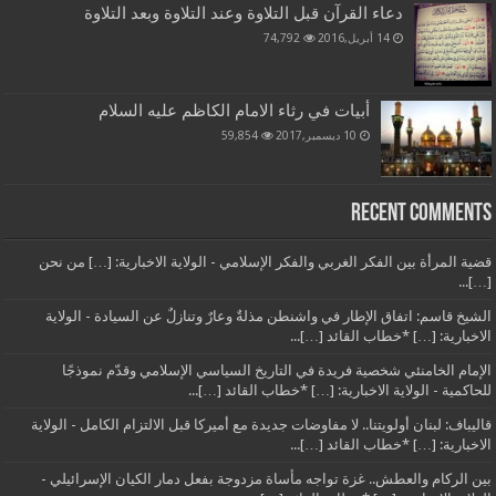
دعاء القرآن قبل التلاوة وعند التلاوة وبعد التلاوة
14 أبريل,2016
74,792
أبيات في رثاء الامام الكاظم عليه السلام
10 ديسمبر,2017
59,854
Recent Comments
قضية المرأة بين الفكر الغربي والفكر الإسلامي - الولاية الاخبارية: […] من نحن
[…]...
الشيخ قاسم: اتفاق الإطار في واشنطن مذلةٌ وعارٌ وتنازلٌ عن السيادة - الولاية
الاخبارية: […] *خطاب القائد […]...
الإمام الخامنئي شخصية فريدة في التاريخ السياسي الإسلامي وقدّم نموذجًا
للحاكمية - الولاية الاخبارية: […] *خطاب القائد […]...
قاليباف: لبنان أولويتنا.. لا مفاوضات جديدة مع أميركا قبل الالتزام الكامل - الولاية
الاخبارية: […] *خطاب القائد […]...
بين الركام والعطش.. غزة تواجه مأساة مزدوجة بفعل دمار الكيان الإسرائيلي -