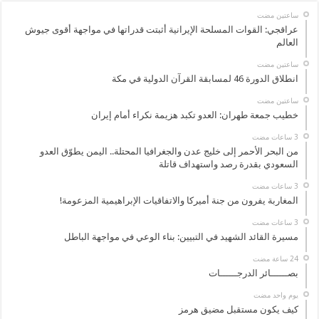
‏ساعتين مضت
عراقجي: القوات المسلحة الإيرانية أثبتت قدراتها في مواجهة أقوى جيوش
العالم
‏ساعتين مضت
انطلاق الدورة 46 لمسابقة القرآن الدولية في مكة
‏ساعتين مضت
خطيب جمعة طهران: العدو تكبد هزيمة نكراء أمام إيران
من البحر الأحمر إلى خليج عدن والجغرافيا المحتلة.. اليمن يطوّق العدو
السعودي بقدرة رصد واستهداف قاتلة
المغاربة يفرون من جنة أميركا والاتفاقيات الإبراهيمية المزعومة!
مسيرة القائد الشهيد في التبيين: بناء الوعي في مواجهة الباطل
بصــــــائر الدرجــــــات
‏يوم واحد مضت
كيف يكون مستقبل مضيق هرمز