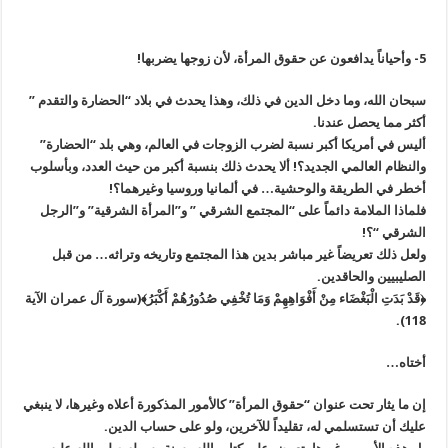
5- وأحياناً يدافعون عن حقوق المرأة، لأن زوجها يضربها!
سبحان الله، وما دخل الدين في ذلك، وهذا يحدث في بلاد “الحضارة والتقدم ”
أكثر مما يحصل عندنا.
أليس في أمريكا أكبر نسبة لضرب الزوجات في العالم، وهي بلد “الحضارة”
والنظام العالمي الجديد؟! ألا يحدث ذلك بنسبة أكبر من حيث العدد، وبأسلوب
أخطر في الطريقة والوحشية… في ألمانيا وروسيا وغيرهما؟!
فلماذا الملامة دائماً على “المجتمع الشرقي ” و”المرأة الشرقية” و”الرجل
الشرقي “؟!
ولعل ذلك تعريضاً غير مباشر بدين هذا المجتمع وتاريخه وتراثه… من قبل
الصليبيين والحاقدين.
﴿قَدْ بَدَتِ الْبَغْضَاء مِنْ أَفْوَاهِهِمْ وَمَا تُخْفِي صُدُورُهُمْ أَكْبَرُ﴾(سورة آل عمران الآية
118).
أختاه…
إن ما يثار تحت عنوان “حقوق المرأة” كالأمور المذكورة أعلاه وغيرها، لا ينبغي
عليك أن تستسلمي له، تقليداً للآخرين، ولو على حساب الدين.