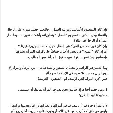
فإذا كان المقصود الأساليب ونوعية العمل… فالتغيير حصل سواء على الرجال
والنساء وكل البشر… فمفهوم “العمل ” وتطوراته وأشكاله تغيرت… وما دخل
المرأة أو الرجل في ذلك؟!
وإن كان غيرنا قد منع المرأة عن العمل، فهل نحاسب بجريرة غيرنا؟!
أما إذا كان “المنع ” في بعض الأحيان حفاظاً على كرامة المرأة وشرفها
وإنسانيتها وشفعتها… فهذا عين حقوق المرأة، وهو المطلوب.
وما التمييز في الراتب والضمان الصحي والصلاحيات… بين الرجل وامرأة إلا
نهج غربي محض، ولا وجود في الإسلام له، ولا أثر.
فمن أكرم المرأة أكثر، الإسلام أم “الحضارة” الغربية؟
3- ومن حقك أختاه، إذا طالبوا بحق تصرف المرأة بمالها، أن تبتسمي
مستهجنة لهذا الطرح!
لأن المرأة حرة في أن تتصرف في أموالها وعقاراتها وإرثها وهديتها وراتبها…
وليس من حق أحد أن يمنعها عن ذلك، أو يجبرها على ما يريد، أكان زوجاً أو