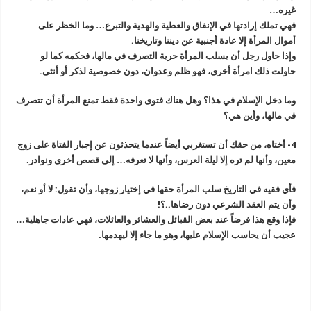
غيره…
فهي تملك إرادتها في الإنفاق والعطية والهدية والتبرع… وما الخظر على
أموال المرأة إلا عادة أجنبية عن ديننا وتاريخنا.
وإذا حاول رجل أن يسلب المرأة حرية التصرف في مالها، فحكمه كما لو
حاولت ذلك امرأة أخرى، فهو ظلم وعدوان، دون خصوصية لذكر أو أنثى.
وما دخل الإسلام في هذا؟ وهل هناك فتوى واحدة فقط تمنع المرأة أن تتصرف
في مالها، وأين هي؟
4- أختاه، من حقك أن تستغربي أيضاً عندما يتحذثون عن إجبار الفتاة على زوج
معين، وأنها لم تره إلا ليلة العرس، وأنها لا تعرفه… إلى قصص أخرى ونوادر.
فأي فقيه في التاريخ سلب المرأة حقها في إختيار زوجها، وأن تقول: لا أو نعم،
وأن يتم العقد الشرعي دون رضاها..؟!
فإذا وقع هذا فرضاً عند بعض القبائل والعشائر والعائلات، فهي عادات جاهلية…
عجيب أن يحاسب الإسلام عليها، وهو ما جاء إلا ليهدمها.