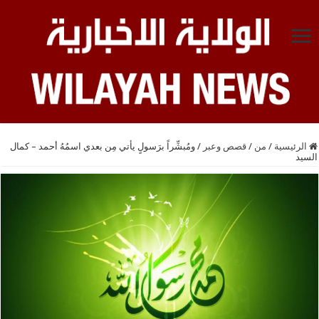
الرئيسية
/
من
/
قصص وعبر
/
ومُبشِّراً برَسولٍ يأتي مِن بعدي اسمُهُ أحمد – كمال
السيد