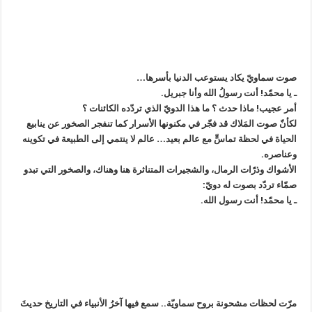
صوت سماويّ يكاد يستوعب الدنيا بأسرها…
ـ يا محمّد! أنت رسولُ الله وأنا جبريل.
أمر عجيب! ماذا حدث ؟ ما هذا الدويّ الذي تردّده الكائنات ؟
لكأنّ صوت المَلاك قد فجّر في مكنونها الأسرار كما تنفجر الصخور عن ينابيع
الحياة في لحظة تماسٍّ مع عالم بعيد… عالم لا ينتمي إلى الطبيعة في تكوينه
وعناصره.
الأشواك وذرّات الرمال، والشجيرات المتناثرة هنا وهناك، والصخور التي تبدو
صمّاء تردّد بصوت له دويّ:
ـ يا محمّد! أنت رسول الله.
مرّت لحظات مشحونة بروح سماويّة.. سمع فيها آخرُ الأنبياء في التاريخ حديثَ