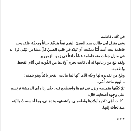
في كَنَف فاطمة
وفي منزل أبي طالب يجد الصبيّ اليتيم نبعاً يتدفّق حناناً ومحبّة، فلقد وجد
فاطمة بنت أسد أُمّاً تمكنت أن تُبدّد في قلب الصبيّ كلّ مشاعر اليُتْم، فإذا به
في منزل جعلت منه فاطمة عشّاً دافئاً في زمن الزمهرير.
ولقد بلغ من رعايتها له أن كانت تحرم أولادها من القُوت في أيّام القحط
وتُطعمه.
وبلغ من تقديره لها وحبّه ايّاها أنّها لما ماتت، انفجر باكياً وهو يتمتم:
ـ اليوم ماتت أُمّي.
ثمّ كفّنها بقميصه ونزل في قبرها واضطجع فيه، حتّى إذا رأى الدهشة ترتسم
على وجوه أصحابه، قال:
ـ كانت أُمّي؛ تُجيع أولادَها وتُطعمني، وتُشعثهم وتدهنني، وما أحسستُ باليُتم
منذ لجأتُ إليها.
* * *