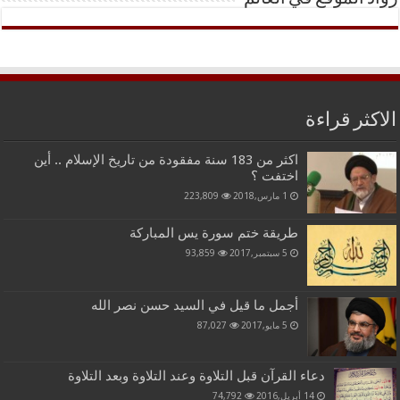
الاكثر قراءة
اكثر من 183 سنة مفقودة من تاريخ الإسلام .. أين
اختفت ؟
1 مارس,2018
223,809
طريقة ختم سورة يس المباركة
5 سبتمبر,2017
93,859
أجمل ما قيل في السيد حسن نصر الله
5 مايو,2017
87,027
دعاء القرآن قبل التلاوة وعند التلاوة وبعد التلاوة
14 أبريل,2016
74,792