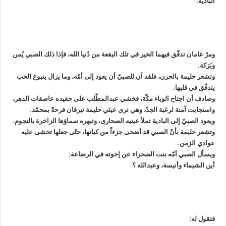
البادية.
ومرّ عامان تدفّق فيهما الخير في تلك البقعة من دُنيا الله، فإذا ذلك الصبي يُمن
وبَرَكة.
وتشعر حليمة بالحزن، فلقد آن للصبيّ أن يعود إلى أمّه، وما يزال ينبوع الحب
يتدفّق في قلبها.
وصادف أن اجتاح الوباء مكّة، فخشي عبدالمطّلب على حفيده عاصفات الدهر،
واستجابت آمنة لرغبة الجدّ، وهي ترى عينَي حليمة تبرقان فرحةً بمحمّد.
ويعود الصبيّ إلى البادية تملأ عينيه الصحارى، وتبهره سماؤها الزاخرة بالنجوم.
وتشعر حليمة بأنّ الصبي قد أضحى جزءاً من كيانها، حتّى جعلها تخشى عليه
عوادي الزمن.
ويسأل الصبي أمّه بنت الصحراء عن إخوته في الرضاعة:
أين الشيماء وأنيسة، وعبدالله ؟
فتقول له: