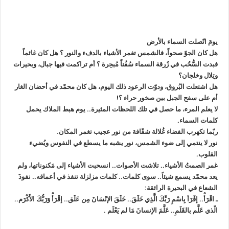
يومَ اتّصلت السماء بالأرض
هل كان الجوّ صحواً، فالشمس تغمر الأشياء بالدفء والنور ؟ هل كان غائماً
فبدت السُّحُب في زُرقة السماء سُفُناً مُبحِرة ؟ أم تراكمت فيها جبال، وبحيرات
وتِلال وخلجان؟
هل اشتعلت البُروق، ودوّت الرعود ذلك اليوم، هل كان محمّد في أحضان الغار
أم على سفح الجبل بين صخور حراء ؟!
لا يعلم المرء، ما حصل في تلك اللحظات المثيرة.. يوم هبط الملاك يحمل
كلمات السماء.
ربّما تكهرب الفضاء غُلالة شفّافة من نور عجيب تغمر المكان.
نور لا ينتمي إلى ضوء الشمس، نور يشبه ما يسطع في النفوس ويُضيء
القلوب.
غمر الصمتُ الأشياء.. تلاشت الأصوات.. انسحبت الأشياء إلى مَكنوناتها، ولم
يعد محمّد يسمع شيئاً.. سوى كلمات.. كلمات مزلزلة تنفذ في أعماقه.. نفوذَ
الشعاع في البحيرة الرائقة:
ـ اقْرَأْ.. إقْرَأ بِاسْمِ رَبِّكَ الَّذِي خَلَقَ.. خَلَقَ الإنْسَانَ مِن عَلَق.. إقْرَأْ وَرَبُّكَ الأَكْرَم..
الّذي عَلَّم بالقَلَمِ.. عَلَّمَ الإنسانَ مَا لم يَعْلَم .