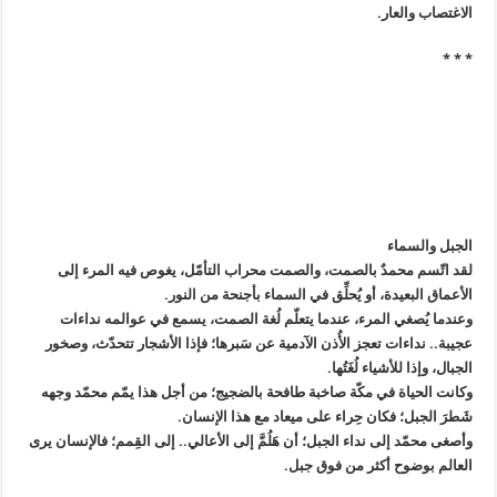
الاغتصاب والعار.
* * *
الجبل والسماء
لقد اتّسم محمدٌ بالصمت، والصمت محراب التأمّل، يغوص فيه المرء إلى
الأعماق البعيدة، أو يُحلِّق في السماء بأجنحة من النور.
وعندما يُصغي المرء، عندما يتعلّم لُغة الصمت، يسمع في عوالمه نداءات
عجيبة.. نداءات تعجز الأُذن الآدمية عن سَبرها؛ فإذا الأشجار تتحدّث، وصخور
الجبال، وإذا للأشياء لُغَتُها.
وكانت الحياة في مكّة صاخبة طافحة بالضجيج؛ من أجل هذا يمّم محمّد وجهه
شَطرَ الجبل؛ فكان حِراء على ميعاد مع هذا الإنسان.
وأصغى محمّد إلى نداء الجبل؛ أن هَلُمَّ إلى الأعالي.. إلى القِمم؛ فالإنسان يرى
العالم بوضوح أكثر من فوق جبل.