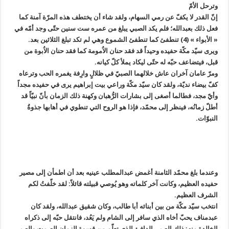
وترحل الأمّ
إنّ القدر لا يكفّ عن رمي السهام، ولقد شاء أن يختطف هذه المرّة آمنة كما
فعل ذلك بعبدالله؛ فلم يكد الصبي يبلغ من عمره ست سنين حتّى وجد أمّه في
« الأبواء » (4) تنطفئ كما تنطفئ الشموع وهي لم تكد تبلغ الثلاثين بعد.
ويرى سيّد مكّة حفيده وحيداً قد فقد حنان الاُمومة كما فقد حنان الاُبوة من
قبل، فيتضاعف حبّه له حتّى ليكاد يملأ كلّ كيانه.
ومرّ عامان آخران عاش خلالهما الصبيّ في ظلالٍ وارِفة يغمره الحب وترعاه
كفّ بيضاء نديّة، ولقد كان سيّد مكّة وراعي بيت إبراهيم يرى في حفيده مجداً
وأيّ مجد، فطالما أصغى إلى بشارات الرُّهبان وكهنة ذلك الزمان بأنّ نبيّاً قد
أطلّ زمانُه، فينظر إلى محمّد، فإذا هو الروح التي تنطوي في أهابها جذوةُ
النبوّات.
وعندما بلغ محمّد الثامنة أغمض عبدالمطلب عينيه بعد أن اطمأن إلى مصير
حفيده العظيم، وكانت آخر كلماته وهو يُوصي قبيلته قائلاً: لقد خلّفتُ لكم
الشرف العظيم.
انتخب سيّد مكّة من بين أبنائه أبا طالب، وكان شقيق عبدالله، ولقد كان
عبدمناف يحبّ أخاه الذي سافر إلى الشام ولم يَعُد، فانتقل حبّه إلى ذكراه
الخالدة منه: ذلك الصبي الدافئ الذي تعلّم من قسوة الزمان الصمت والصبر