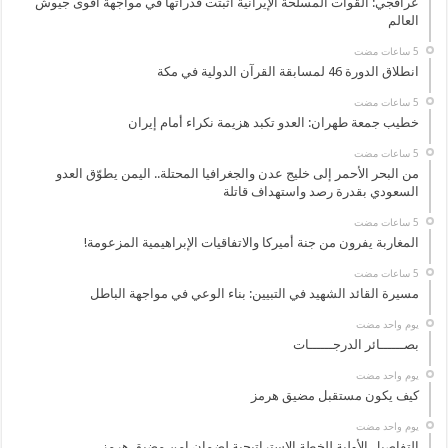
عراقجي: القوات المسلحة الإيرانية أثبتت قدراتها في مواجهة أقوى جيوش
العالم
انطلاق الدورة 46 لمسابقة القرآن الدولية في مكة
خطيب جمعة طهران: العدو تكبد هزيمة نكراء أمام إيران
من البحر الأحمر إلى خليج عدن والجغرافيا المحتلة.. اليمن يطوّق العدو
السعودي بقدرة رصد واستهداف قاتلة
المغاربة يفرون من جنة أميركا والاتفاقيات الإبراهيمية المزعومة!
مسيرة القائد الشهيد في التبيين: بناء الوعي في مواجهة الباطل
‏يوم واحد مضت
بصــــــائر الدرجــــــات
‏يوم واحد مضت
كيف يكون مستقبل مضيق هرمز
‏يوم واحد مضت
التفاصيل الأولية للخطة الاستراتيجية لضمان امن مضيق هرمز