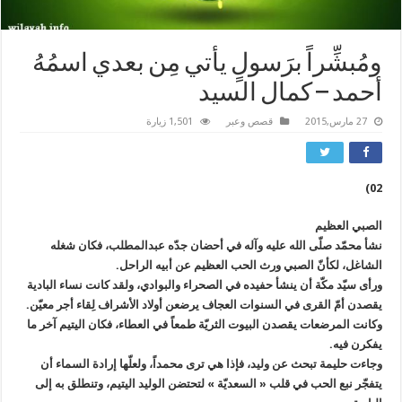
ومُبشِّراً برَسولٍ يأتي مِن بعدي اسمُهُ
أحمد – كمال السيد
27 مارس,2015
قصص وعبر
1,501 زيارة
02)
الصبي العظيم
نشأ محمّد صلّى الله عليه وآله في أحضان جدّه عبدالمطلب، فكان شغله
الشاغل، لكأنّ الصبي ورث الحب العظيم عن أبيه الراحل.
ورأى سيّد مكّة أن ينشأ حفيده في الصحراء والبوادي، ولقد كانت نساء البادية
يقصدن أمّ القرى في السنوات العجاف يرضعن أولاد الأشراف لِقاء أجر معيّن.
وكانت المرضعات يقصدن البيوت الثريّة طمعاً في العطاء، فكان اليتيم آخر ما
يفكرن فيه.
وجاءت حليمة تبحث عن وليد، فإذا هي ترى محمداً، ولعلّها إرادة السماء أن
يتفجّر نبع الحب في قلب « السعديّة » لتحتضن الوليد اليتيم، وتنطلق به إلى