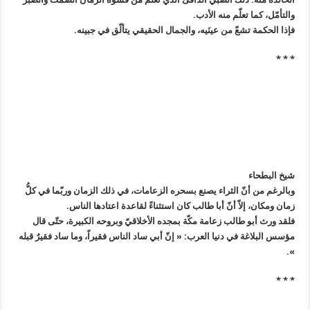
والتأمّل، كما تعلّم منه الأدب.
فإذا الحكمة تشعّ من عينَيه، والجمال الحقيقي يتألّق في جبينه.
* * *
شيخ البطحاء
وبالرغم من أنّ الثراء يصنع بسحره الزعامات، في ذلك الزمان وربّما في كلُّ
زمان ومكان، إلاّ أنّ أبا طالب كان استثناءً لقاعدة اعتادها الناس.
فلقد ورث أبو طالب زعامة مكّة بمجده الأخلاقيّ وبروحه الكبيرة، حتّى قال
مؤسس البلاغة في دنيا العرب: « إنّ أبي ساد الناس فقيراً، وما ساد فقيرٌ قبله
».
* * *