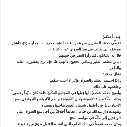
حِلف أخلاقيّ
تخطّى محمّد العشرين من عمره عندما نشبت حرب « الفِجار » (5)، فاشترك
مع عمّه أبي طالب في صدّ العدوان عن « كنانة ».
قال له الكنانيّون لما رأوا النصر في جبهتهم:
ـ يابن مُطعم الطير وساقي الحجيج، لا تَغِب عنّا، فإنا نرى بحضورك الغلبة
والظفر.
فقال محمّد:
ـ إذا اجتنبتم الظلم والعدوان فإنّي لا أغيب عنكم.
وعاهدوه على ذلك.
وأصبح محمّد شخصيّة لها ثِقلها في المجتمع المكّيّ، فلقد كان سيّداً وحصوراً.
وكانت مكّة مدينة الأقوياء، وكان الأقوياء فيها هم الأثرياء، والثروة في بعض
الأحيان ـ بل في أغلبها ـ شيطان يُغوي صاحبها ويفسده.
وشهدت دارُ عبدالله بن جدعان تحالفاً أخلاقيّاً من أجل منع العدوان على
الوافدين إلى مكّة في مواسم الحج.
وكان محمد عضواً في ذلك الحلف الذي أنقذ « القتول » (6) من فضيحة