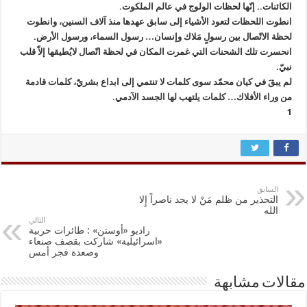
الكائنات.. إنّها لحظات الولوج في عالم الملكوت.
انطوت اللحظات لتعود الأشياء إلى سابق عهدها منذ آلاف السنين، وانطوت
لحظة الاتّصال بين رسولٍ مَلاك وإنسان… رسول السماء، ورسول الأرض.
انحسرت تلك الشحنات التي غمرت المكان في لحظة اتّصال لايُطيقها إلاّ قلب
نبيّ.
لم يبقَ في كيان محمّد سوى كلمات لا تنتمي إلى ابداع بشريّ، كلمات قادمة
من وراء الأفلاك… كلمات يلتهب لها الجسد الآدمي.
1
السابق
التحذير من ظلم مَنْ لا يجد ناصراً إِلا
الله
التالي
راديو «أوستن» : طائرات حربية
«اسرائيلية» شاركت بقصف صنعاء
وصعدة فجر أمس
مقالات مشابهة