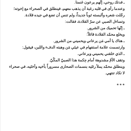
ـ فدتك روحي، إنّهم يرعون غنمنا.
وعندما رأى في قلبه رغبة أن يذهب معهم، فينطلق في الصحراء مع إخوته؛
رجّلت شعره وألبسته ثوباً جديداً، ولم تنس أن تضع في جيده قلادة.
وتساءل الصبي عن سرّ القلادة، فقالت:
ـ إنّها تحميك من الشرور.
ويخلع محمّد القلادة قائلاً:
ـ هناك يا أمي مَن يرعاني ويحميني من الشرور.
وارتسمت علامة استفهام في عينَي مَن وهبته الدفء واللبن، فيقول:
ـ الذي خلقني يحميني ويرعاني.
وتقف الأمّ مشدوهة أمام حِكمة هذا الصبيّ المكّيّ.
وينطلق محمّد يملأ رئتَيه بنسمات الصحارى مسروراً بأخيه وأختَيه، في صحراء
لا تكاد تنتهي.
* * *