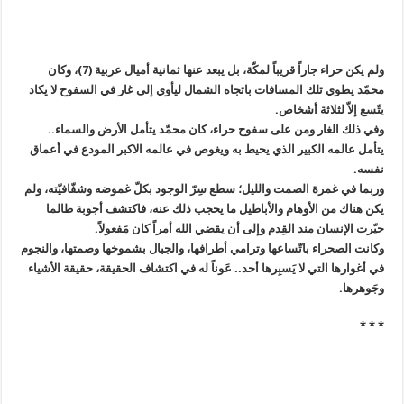
ولم يكن حراء جاراً قريباً لمكّة، بل يبعد عنها ثمانية أميال عربية (7)، وكان
محمّد يطوي تلك المسافات باتجاه الشمال ليأوي إلى غار في السفوح لا يكاد
يتّسع إلاّ لثلاثة أشخاص.
وفي ذلك الغار ومن على سفوح حراء، كان محمّد يتأمل الأرض والسماء..
يتأمل عالمه الكبير الذي يحيط به ويغوص في عالمه الاكبر المودع في أعماق
نفسه.
وربما في غمرة الصمت والليل؛ سطع سِرّ الوجود بكلّ غموضه وشفّافيّته، ولم
يكن هناك من الأوهام والأباطيل ما يحجب ذلك عنه، فاكتشف أجوبة طالما
حيّرت الإنسان مند القِدم وإلى أن يقضي الله أمراً كان مَفعولاً.
وكانت الصحراء باتّساعها وترامي أطرافها، والجبال بشموخها وصمتها، والنجوم
في أغوارها التي لا يَسبِرها أحد.. عَوناً له في اكتشاف الحقيقة، حقيقة الأشياء
وجَوهرها.
* * *