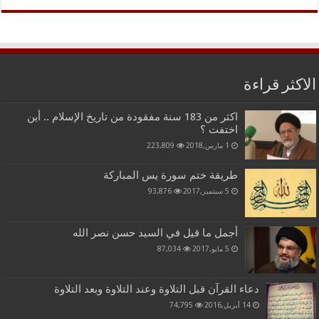
الاكثر قراءة
اكثر من 183 سنة مفقودة من تاريخ الإسلام .. أين
اختفت ؟
1 مارس,2018
223,809
طريقة ختم سورة يس المباركة
5 سبتمبر,2017
93,876
أجمل ما قيل في السيد حسن نصر الله
5 مايو,2017
87,034
دعاء القرآن قبل التلاوة وعند التلاوة وبعد التلاوة
14 أبريل,2016
74,795