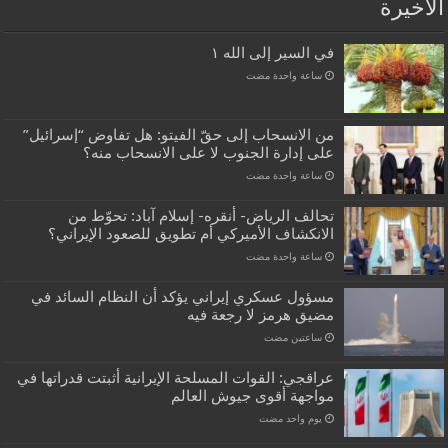
الاخيرة
في السير إلى الله ١
‏ساعة واحدة مضت
من الانسحاب إلى حقّ الفيتو: هل تفاوض “إسرائيل”
على إدارة الجنوب لا على الانسحاب منه؟
‏ساعة واحدة مضت
تحالف الرياض- أنقره- إسلام آباد: تحوّط من
الانكشاف الأميركي أم تطويق للصعود الإيراني؟
‏ساعة واحدة مضت
مسؤول عسكري إيراني يؤكد أن النظام السائد في
مضيق هرمز لا رجعة فيه
‏ساعتين مضت
عراقجي: القوات المسلحة الإيرانية أثبتت قدراتها في
مواجهة أقوى جيوش العالم
‏يوم واحد مضت