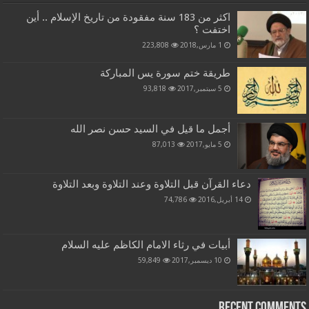
اكثر من 183 سنة مفقودة من تاريخ الإسلام .. أين
اختفت ؟
1 مارس,2018
223,808
طريقة ختم سورة يس المباركة
5 سبتمبر,2017
93,818
أجمل ما قيل في السيد حسن نصر الله
5 مايو,2017
87,013
دعاء القرآن قبل التلاوة وعند التلاوة وبعد التلاوة
14 أبريل,2016
74,786
أبيات في رثاء الامام الكاظم عليه السلام
10 ديسمبر,2017
59,849
Recent Comments