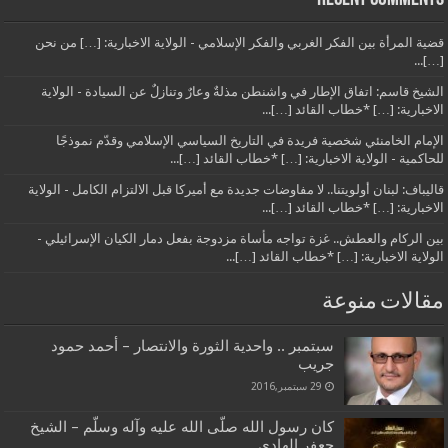
قضية المرأة بين الفكر الغربي والفكر الإسلامي - الولاية الاخبارية: […] من نحن
[…]...
الشيخ قاسم: اتفاق الإطار في واشنطن مذلةٌ وعارٌ وتنازلٌ عن السيادة - الولاية
الاخبارية: […] *خطاب القائد […]...
الإمام الخامنئي شخصية فريدة في التاريخ السياسي الإسلامي وقدّم نموذجًا
للحاكمية - الولاية الاخبارية: […] *خطاب القائد […]...
قاليباف: لبنان أولويتنا.. لا مفاوضات جديدة مع أميركا قبل الالتزام الكامل - الولاية
الاخبارية: […] *خطاب القائد […]...
بين الركام والعطش.. غزة تواجه مأساة مزدوجة بفعل دمار الكيان الإسرائيلي -
الولاية الاخبارية: […] *خطاب القائد […]...
مقالات منوعة
سبتمبر .. واحدية الثورة والانتصار – أحمد حمود
جريب
29 سبتمبر,2016
كان رسول الله صلّى الله عليه وآله وسلّم – الشيخ
جعفر الهادي