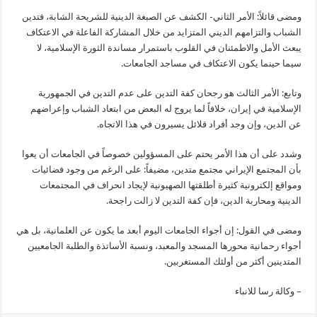
ومضى قائلاً: الأمر الثاني- الكشف عن الصبغة الدينية للشريحة الشابة، فتدين
الشباب والتزامهم الديني المتزايد من خلال المشاركة الفاعلة في الاعتكاف
يبعث الأمل والاطمئنان في القلوب باستمرار مساندة الثورة الإسلامية، لا
سيما حينما يكون الاعتكاف في مساجد الجامعات.
وتابع: الأمر الثالث هو رجحان كفة التدين على عدم التدين في الجمهورية
الإسلامية في إيران، خلافاً لما يروج له البعض من ابتعاد الشباب وإعراضهم
عن الدين، وإن وجد أفراد قلائل يسيرون في هذا الاتجاه.
وشدد على أن هذا الأمر يحتم على المسؤولين خصوصاً في الجامعات أن يعوا
بأن المجتمع الإيراني مجتمع متدين، مضيفاً: على الرغم من وجود فضائيات
ومواقع إلكترونية كثيرة أطلقتها الصهيونية لإيجاد انحراف في المجتمعات
الدينية ومحاربة الدين، فإن كفة التدين لا زالت راجحة.
ومضى في القول: إن أجواء الجامعات اليوم أبعد ما يكون عن العلمانية، بل هي
أجواء رحمانية محورها المسجد والمعبد، ونسبة الأساتذة والطلبة الجامعيين
المتدينين أكثر من أولئك المستغربين.
– وکالة رسا للانباء