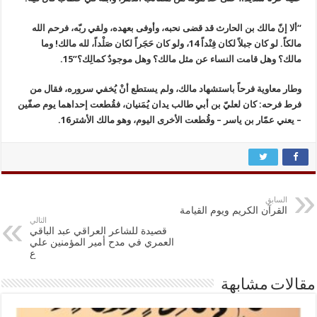
“ألا إنّ مالك بن الحارث قد قضى نحبه، وأوفى بعهده، ولقي ربّه، فرحم الله
مالكاً. لو كان جبلاً لكان فِنْداً 14، ولو كان حَجَراً لكان صَلْداً، لله مالك! وما
مالك؟ وهل قامت النساء عن مثل مالك؟ وهل موجودٌ كمالِك؟”15.
وطار معاوية فرحاً باستشهاد مالك، ولم يستطع أنْ يُخفي سروره، فقال من
فرط فرحه: كان لعليّ بن أبي طالب يدان يُمَنيان، فقُطعت إحداهما يوم صفّين
– يعني عمّار بن ياسر – وقُطعت الأخرى اليوم، وهو مالك الأشتر16.
السابق
القرآن الكريم ويوم القيامة
التالي
قصيدة للشاعر العراقي عبد الباقي
العمري في مدح أمير المؤمنين علي
ع
مقالات مشابهة