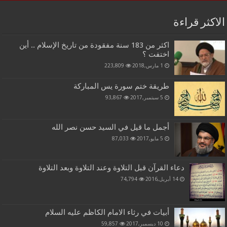
الاكثر قراءة
اكثر من 183 سنة مفقودة من تاريخ الإسلام .. أين
اختفت ؟
1 مارس,2018
223,809
طريقة ختم سورة يس المباركة
5 سبتمبر,2017
93,867
أجمل ما قيل في السيد حسن نصر الله
5 مايو,2017
87,033
دعاء القرآن قبل التلاوة وعند التلاوة وبعد التلاوة
14 أبريل,2016
74,794
أبيات في رثاء الامام الكاظم عليه السلام
10 ديسمبر,2017
59,857