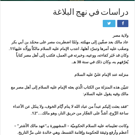
دراسات في نهج البلاغة
ولاية مصر
عاد مالك بعد صفّين إلى مهمّته. ولمّا اضطربت مصر على محمّد بن أبي بكر
وصعُب عليه أمرها وتمرّد أهلها، انتدب الإمام عليه السلام مالكاً وولّاه عليها11.
وكان قد خَبَر كفاءته، ووعيه، وخبرته في العمل، فكتب إلى أهل مصر كتاباً
يُعرّفهم به، وكان ذلك في سنة 38 هـ.
منزلته عند الإمام عليّ عليه السلام
تتبيّن هذه المنزلة من الكتاب الّذي بعثه الإمام عليه السلام إلى أهل مصر مع
مالك وفيه يقول عليه السلام:
“فقد بعثت إليكم عبداً من عباد الله لا ينام أيّام الخوف، ولا ينكل عن الأعداء
ساعة الرَّوع، أشدُّ على الفجّار من حريق النار، وهو مالك…”12.
وكانت تعليماته عليه السلام الحكوميّة – المشهورة بـ”عهد مالك الأشتر” –
أعظم وأرفع وثيقة للحكومة وإقامة القسط، وهي خالدة على مرِّ التاريخ.