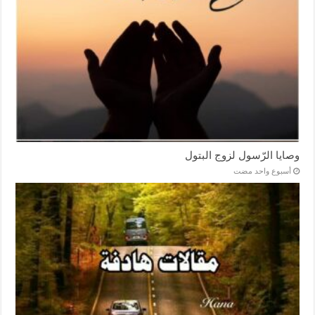
وصايا الرّسول لزوج البتول
‏أسبوع واحد مضت