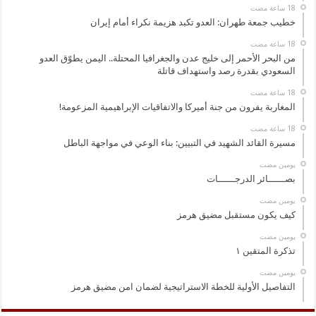
خطيب جمعة طهران: العدو تكبد هزيمة نكراء أمام إيران
من البحر الأحمر إلى خليج عدن والجغرافيا المحتلة.. اليمن يطوّق العدو
السعودي بقدرة رصد واستهداف قاتلة
المغاربة يفرون من جنة أميركا والاتفاقيات الإبراهيمية المزعومة!
مسيرة القائد الشهيد في التبيين: بناء الوعي في مواجهة الباطل
‏يومين مضت
بصــــــائر الدرجــــــات
‏يومين مضت
كيف يكون مستقبل مضيق هرمز
‏يومين مضت
تذكرة المتقين ١
‏يومين مضت
التفاصيل الأولية للخطة الاستراتيجية لضمان امن مضيق هرمز