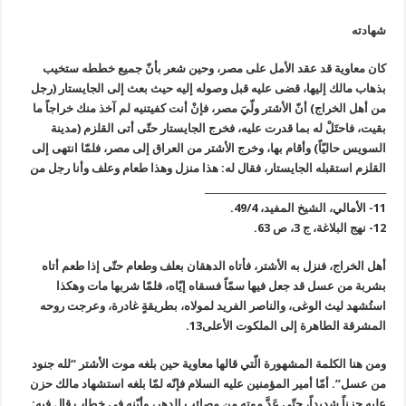
شهادته
كان معاوية قد عقد الأمل على مصر، وحين شعر بأنّ جميع خططه ستخيب
بذهاب مالك إليها، قضى عليه قبل وصوله إليه حيث بعث إلى الجايستار (رجل
من أهل الخراج) أنّ الأشتر ولّيَ مصر، فإنْ أنت كفيتنيه لم آخذ منك خراجاً ما
بقيت، فاحتَلْ له بما قدرت عليه، فخرج الجايستار حتّى أتى القلزم (مدينة
السويس حاليّاً) وأقام بها، وخرج الأشتر من العراق إلى مصر، فلمّا انتهى إلى
القلزم استقبله الجايستار، فقال له: هذا منزل وهذا طعام وعلف وأنا رجل من
________________________________________
11- الأمالي، الشيخ المفيد، 49/4.
12- نهج البلاغة، ج 3، ص 63.
أهل الخراج، فنزل به الأشتر، فأتاه الدهقان بعلف وطعام حتّى إذا طعم أتاه
بشربة من عسل قد جعل فيها سمّاً فسقاه إيّاه، فلمّا شربها مات وهكذا
استُشهد ليث الوغى، والناصر الفريد لمولاه، بطريقةٍ غادرة، وعرجت روحه
المشرقة الطاهرة إلى الملكوت الأعلى13.
ومن هنا الكلمة المشهورة الّتي قالها معاوية حين بلغه موت الأشتر “لله جنود
من عسل”. أمّا أمير المؤمنين عليه السلام فإنّه لمّا بلغه استشهاد مالك حزن
عليه حزناً شديداً، حتّى عَدَّ موته من مصائب الدهر، وأبّنه في خطاب قال فيه: