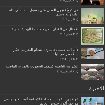
21 مارس,2019
في‌ كيفيّة‌ نزول‌ الوحي‌ علی رسول‌ الله‌ صلّي‌ الله‌
عليه‌ وآله‌ وسلم‌
28 يناير,2016
الامثال في القران الكريم مصدرا للهداية الالهية
13 فبراير,2018
«آية الله عيسى قاسم»: النظام البحريني حكم
بسلاحه ودمر البلد
12 أبريل,2014
الشرعية الشعبية تُسقط السعودية بالضربة القاضية
21 أغسطس,2016
الاخيرة
عراقجي: القوات المسلحة الإيرانية أثبتت قدراتها في
مواجهة أقوى جيوش العالم