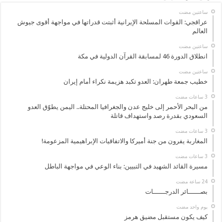
‏ساعتين مضت
عراقجي: القوات المسلحة الإيرانية أثبتت قدراتها في مواجهة أقوى جيوش
العالم
‏ساعتين مضت
انطلاق الدورة 46 لمسابقة القرآن الدولية في مكة
‏ساعتين مضت
خطيب جمعة طهران: العدو تكبد هزيمة نكراء أمام إيران
من البحر الأحمر إلى خليج عدن والجغرافيا المحتلة.. اليمن يطوّق العدو
السعودي بقدرة رصد واستهداف قاتلة
المغاربة يفرون من جنة أميركا والاتفاقيات الإبراهيمية المزعومة!
مسيرة القائد الشهيد في التبيين: بناء الوعي في مواجهة الباطل
بصــــــائر الدرجــــــات
‏يوم واحد مضت
كيف يكون مستقبل مضيق هرمز