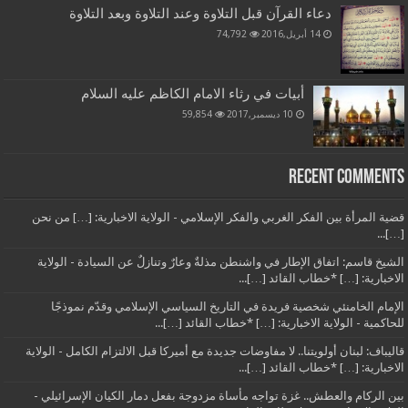
دعاء القرآن قبل التلاوة وعند التلاوة وبعد التلاوة
14 أبريل,2016
74,792
أبيات في رثاء الامام الكاظم عليه السلام
10 ديسمبر,2017
59,854
Recent Comments
قضية المرأة بين الفكر الغربي والفكر الإسلامي - الولاية الاخبارية: […] من نحن
[…]...
الشيخ قاسم: اتفاق الإطار في واشنطن مذلةٌ وعارٌ وتنازلٌ عن السيادة - الولاية
الاخبارية: […] *خطاب القائد […]...
الإمام الخامنئي شخصية فريدة في التاريخ السياسي الإسلامي وقدّم نموذجًا
للحاكمية - الولاية الاخبارية: […] *خطاب القائد […]...
قاليباف: لبنان أولويتنا.. لا مفاوضات جديدة مع أميركا قبل الالتزام الكامل - الولاية
الاخبارية: […] *خطاب القائد […]...
بين الركام والعطش.. غزة تواجه مأساة مزدوجة بفعل دمار الكيان الإسرائيلي -