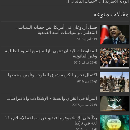
الولاية الاخبارية: […] *خطاب القائد […]...
مقالات منوعة
فشل أردوغان في أمريكا: بين خطابه السياسي
المُفلس، و سياسات أمنه القمعية
3 أبريل,2016
المفاوضات لابد ان تنتهي بازالة جميع القيود الظالمة
وغير القانونية
26 فبراير,2015
اكتمال تحرير الكرمة شرق الفلوجة وتأمين محيطها
26 مايو,2016
المرأة في القرآن والسنة – الإشكالات والاعتراضات
27 ديسمبر,2017
ردّاً على الإسلاموفوبيا فيديو عن سماحة الإسلام بـ۱۶
لغة في تركيا
7 مارس,2015