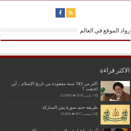
رواد الموقع في العالم
الاكثر قراءة
اكثر من 183 سنة مفقودة من تاريخ الإسلام .. أين
اختفت ؟
1 مارس,2018
223,809
طريقة ختم سورة يس المباركة
5 سبتمبر,2017
93,866