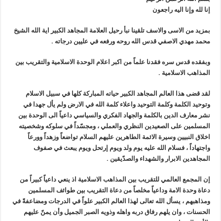
إنا لله وإنا اليه راجعون
بمزيد من الاسى والاسف تلقينا نبأ رحيل العلامة المجاهد الكبير اية الله الشيخ
محمد مهدي الاصفي قدس الله روحه ورفعه في عليين درجاته .
وبفقده قدس سره فقدنا علماً من اكبر اعلام الوحدة الاسلامية والتقريب بين
المذاهب الاسلامية .
لقد قضى هذا العالم المجاهد الكبير حياته المباركة كلها في سبيل الاسلام
وتوحيد الكلمة وكلمة التوحيد واعلاء كلمة الله في الارض ولم يأل جهدا في
نشر معارف الدين بالكلمة والجهاد الفكري والسياسي داعياً الى الوحدة بين
المسلمين على الصعيدين النظري والعملي ، ومجسّداً في سلوكه وشخصيته
اخلاق النبيين وسيرة الائمة الطاهرين عليهم السلام تواضعاً وزهداً وورعاً
واجتهاداً ، فسلام الله عليه يوم ولد ويوم إرتحل ويوم يبعث في صفوف
المجاهدين الابرار والشهداء والصدّيقين .
إن المجمع العالمي للتقريب بين المذاهب الاسلامية اذ ينعي داعياً كبيراً من
دعاة وحدة الامة وداعياً مخلصاً من دعاة التقريب بين طوائف المسلمين
ومذاهبهم ، يسأل الله تعالى لهذا العالم الكبير علواً في الدرجات ومضاعفةً في
الحسنات ، وان يلهم رفاق دربه واهله وذويه الصبر الجميل وأن يمنّ عليهم