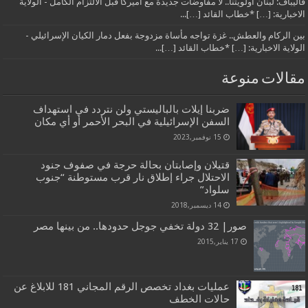
قاليباف: لبنان أولويتنا.. لا مفاوضات جديدة مع أميركا قبل الالتزام الكامل - الولاية
الاخبارية: […] *خطاب القائد […]...
بين الركام والعطش.. غزة تواجه مأساة مزدوجة بفعل دمار الكيان الإسرائيلي -
الولاية الاخبارية: […] *خطاب القائد […]...
مقالات منوعة
ضربنا إيلات بالباليستي ولن نتردد في استهداف
السفن الإسرائيلية في البحر الأحمر أو أي مكان
15 نوفمبر,2023
قتيلان وإصابتان بحالة حرجة في صفوف جنود
الاحتلال جراء إطلاق نار قرب مستوطنة “جنوب
سلواد”
14 ديسمبر,2018
صور| 32 دولة تخفي جوجل حدودها.. من بينها مصر
17 يناير,2015
عمليات بغداد تخصص الرقم المجاني 181 للابلاغ عن
حالات الخطف