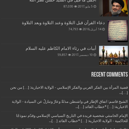
أجمل ما قيل في السيد حسن نصر الله
5 مايو,2017
87,030
دعاء القرآن قبل التلاوة وعند التلاوة وبعد التلاوة
14 أبريل,2016
74,793
أبيات في رثاء الامام الكاظم عليه السلام
10 ديسمبر,2017
59,857
Recent Comments
قضية المرأة بين الفكر الغربي والفكر الإسلامي - الولاية الاخبارية: […] من نحن
[…]...
الشيخ قاسم: اتفاق الإطار في واشنطن مذلةٌ وعارٌ وتنازلٌ عن السيادة - الولاية
الاخبارية: […] *خطاب القائد […]...
الإمام الخامنئي شخصية فريدة في التاريخ السياسي الإسلامي وقدّم نموذجًا
للحاكمية - الولاية الاخبارية: […] *خطاب القائد […]...