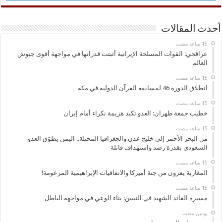
أحدث المقالات
عراقجي: القوات المسلحة الإيرانية أثبتت قدراتها في مواجهة أقوى جيوش
العالم
انطلاق الدورة 46 لمسابقة القرآن الدولية في مكة
خطيب جمعة طهران: العدو تكبد هزيمة نكراء أمام إيران
من البحر الأحمر إلى خليج عدن والجغرافيا المحتلة.. اليمن يطوّق العدو
السعودي بقدرة رصد واستهداف قاتلة
المغاربة يفرون من جنة أميركا والاتفاقيات الإبراهيمية المزعومة!
مسيرة القائد الشهيد في التبيين: بناء الوعي في مواجهة الباطل
‏يومين مضت