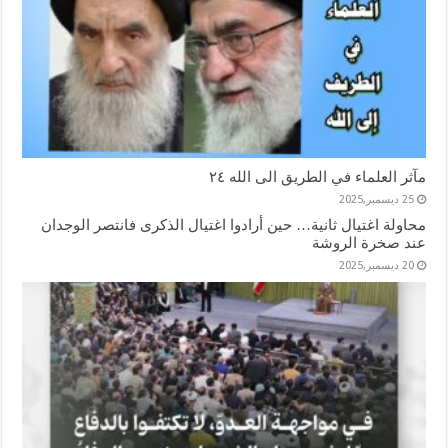
مآثر العلماء في الطريق الى الله ٢٤
25 ديسمبر,2025
محاولة اغتيال ثانية… حين أرادوا اغتيال الذكرى فانتصر الوجدان
عند صخرة الروشة
20 ديسمبر,2025