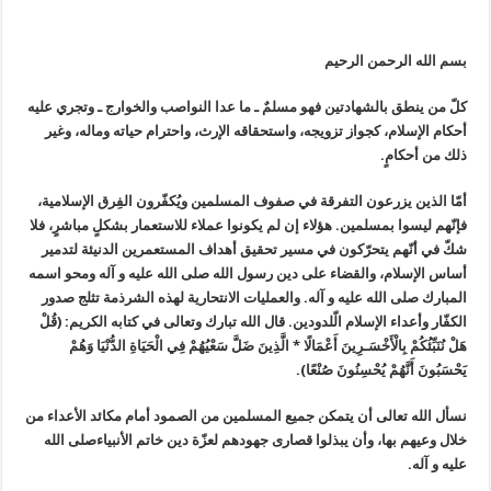
بسم الله الرحمن الرحيم
كلّ من ينطق بالشهادتين فهو مسلمٌ ـ ما عدا النواصب والخوارج ـ وتجري عليه
أحكام الإسلام، كجواز تزويجه، واستحقاقه الإرث، واحترام حياته وماله، وغير
ذلك من أحكامٍ.
أمّا الذين يزرعون التفرقة في صفوف المسلمين ويُكفّرون الفِرق الإسلامية،
فإنّهم ليسوا بمسلمين. هؤلاء إن لم يكونوا عملاء للاستعمار بشكلٍ مباشرٍ، فلا
شكّ في أنّهم يتحرّكون في مسير تحقيق أهداف المستعمرين الدنيئة لتدمير
أساس الإسلام، والقضاء على دين رسول الله صلى الله عليه و آله ومحو اسمه
المبارك صلى الله عليه و آله. والعمليات الانتحارية لهذه الشرذمة تثلج صدور
الكفّار وأعداء الإسلام الّلدودين. قال الله تبارك وتعالى في كتابه الكريم: (قُلْ
هَلْ نُنَبِّئُكُمْ بِالْأَخْسَـرِينَ أَعْمَالًا * الَّذِينَ ضَلَّ سَعْيُهُمْ فِي الْحَيَاةِ الدُّنْيَا وَهُمْ
يَحْسَبُونَ أَنَّهُمْ يُحْسِنُونَ صُنْعًا).
نسأل الله تعالى أن يتمكن جميع المسلمين من الصمود أمام مكائد الأعداء من
خلال وعيهم بها، وأن يبذلوا قصارى جهودهم لعزّة دين خاتم الأنبياءصلى الله
عليه و آله.