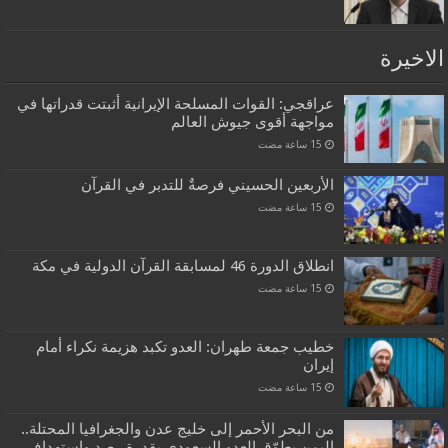
الاخيرة
عراقجي: القوات المسلحة الإيرانية أثبتت قدراتها في
مواجهة أقوى جيوش العالم
الأربعين الحسيني فرصةٌ للتدبر في القرآن
انطلاق الدورة 46 لمسابقة القرآن الدولية في مكة
خطيب جمعة طهران: العدو تكبد هزيمة نكراء أمام
إيران
من البحر الأحمر إلى خليج عدن والجغرافيا المحتلة..
اليمن يطوّق العدو السعودي بقدرة رصد واستهداف