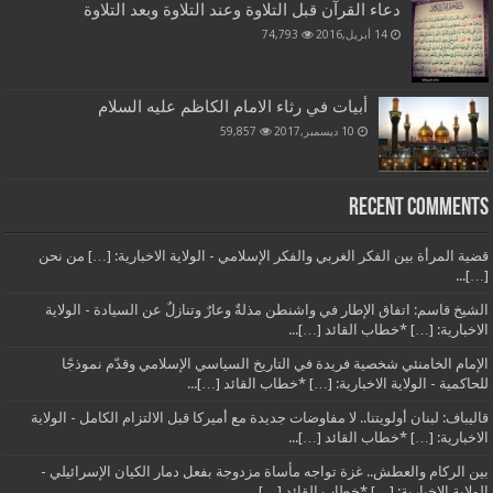
دعاء القرآن قبل التلاوة وعند التلاوة وبعد التلاوة
14 أبريل,2016
74,793
أبيات في رثاء الامام الكاظم عليه السلام
10 ديسمبر,2017
59,857
Recent Comments
قضية المرأة بين الفكر الغربي والفكر الإسلامي - الولاية الاخبارية: […] من نحن
[…]...
الشيخ قاسم: اتفاق الإطار في واشنطن مذلةٌ وعارٌ وتنازلٌ عن السيادة - الولاية
الاخبارية: […] *خطاب القائد […]...
الإمام الخامنئي شخصية فريدة في التاريخ السياسي الإسلامي وقدّم نموذجًا
للحاكمية - الولاية الاخبارية: […] *خطاب القائد […]...
قاليباف: لبنان أولويتنا.. لا مفاوضات جديدة مع أميركا قبل الالتزام الكامل - الولاية
الاخبارية: […] *خطاب القائد […]...
بين الركام والعطش.. غزة تواجه مأساة مزدوجة بفعل دمار الكيان الإسرائيلي -
الولاية الاخبارية: […] *خطاب القائد […]...