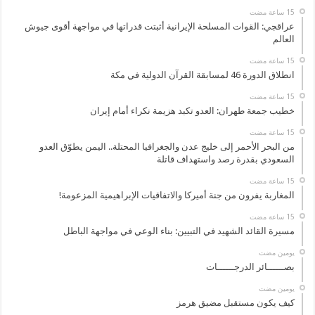
عراقجي: القوات المسلحة الإيرانية أثبتت قدراتها في مواجهة أقوى جيوش
العالم
انطلاق الدورة 46 لمسابقة القرآن الدولية في مكة
خطيب جمعة طهران: العدو تكبد هزيمة نكراء أمام إيران
من البحر الأحمر إلى خليج عدن والجغرافيا المحتلة.. اليمن يطوّق العدو
السعودي بقدرة رصد واستهداف قاتلة
المغاربة يفرون من جنة أميركا والاتفاقيات الإبراهيمية المزعومة!
مسيرة القائد الشهيد في التبيين: بناء الوعي في مواجهة الباطل
‏يومين مضت
بصــــــائر الدرجــــــات
‏يومين مضت
كيف يكون مستقبل مضيق هرمز