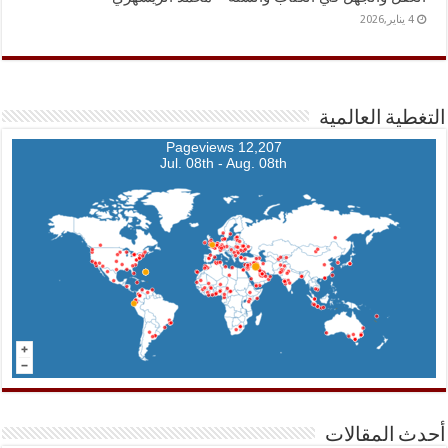
4 يناير,2026
التغطية العالمية
12,207 Pageviews
Jul. 08th - Aug. 08th
أحدث المقالات