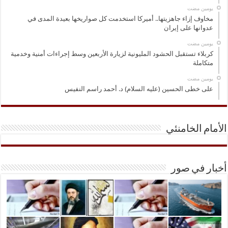
‏يومين مضت
مخاوف إزاء جاهزيتها.. أميركا استخدمت كل صواريخها بعيدة المدى في
عدوانها على إيران
‏يومين مضت
كربلاء تستقبل الحشود المليونية لزيارة الأربعين وسط إجراءات أمنية وخدمية
متكاملة
‏يومين مضت
على خطى الحسين (عليه السلام) د. أحمد راسم النفيس
الأمام الخامنئي
أخبار في صور