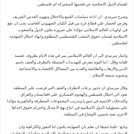
اهتمام الدول الاسلامية عن قضيتها المشتركة اي فلسطين .
وصرح سرمدي : ان ادانة سياسات القمع والاحتلال وتهويد القدس الشريف
وفرض الحصار علي قطاع غزة من قبل الكيان الصهيوني الغاصب يجب ان تقع
في اولويات العالم الاسلامي مؤكدا علي ضرورة تعاون الدول والشعوب
الاسلامية لضمان حقوق الشعب الفلسطيني المظلوم وانهاء احتلال الصهاينة
لفلسطين .
واشار سرمدي الى ان العالم الاسلامي يمر في هذه الايام بظروف عصيبة
للغاية وقال : اننا اليوم نتعرض للتهديدات المتمثلة بالتطرف والعنف باسم
الدين والارهاب والطائفية والعديد من المشاكل الاقتصادية والاجتماعية
وتشويه سمعة الاسلام .
وقال سرمدي ان جذور نزعات التطرف والعنف التي فرضت علي المنطقة
تعود الي احتلال فلسطين والهجوم العسكري على افغانستان والعراق
والتدخلات الاجنبية في سوريا وتدريب المجموعات المتطرفة والتكفيرية مؤكدا
علي مسؤولية الدول الاسلامية في اتباع نهج الاعتدال واحترام حقوق احداها
الاخرى بغية تحسين الاوضاع في المنطقة .
وتابع : علينا جميعا ان نعلم بان الصهاينة يكنون لنا النفور والكراهية وان
المتطرفين بصدد زعزعة استقرار جميع الدول الاسلامية مؤكدا ان المخادعين