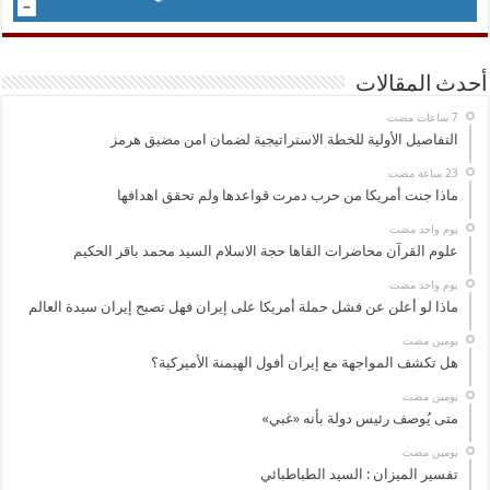
أحدث المقالات
التفاصيل الأولية للخطة الاستراتيجية لضمان امن مضيق هرمز
ماذا جنت أمريكا من حرب دمرت قواعدها ولم تحقق اهدافها
‏يوم واحد مضت
علوم القرآن محاضرات القاها حجة الاسلام السيد محمد باقر الحكيم
‏يوم واحد مضت
ماذا لو أعلن عن فشل حملة أمريكا على إيران فهل تصبح إيران سيدة العالم
‏يومين مضت
هل تكشف المواجهة مع إيران أفول الهيمنة الأميركية؟
‏يومين مضت
متى يُوصف رئيس دولة بأنه «غبي»
‏يومين مضت
تفسير الميزان : السيد الطباطبائي