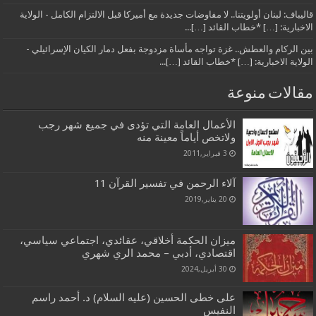
قاليباف: لبنان أولويتنا.. لا مفاوضات جديدة مع أميركا قبل الالتزام الكامل - الولاية
الاخبارية: […] *خطاب القائد […]...
بين الركام والعطش.. غزة تواجه مأساة مزدوجة بفعل دمار الكيان الإسرائيلي -
الولاية الاخبارية: […] *خطاب القائد […]...
مقالات منوعة
الأعمال العامة التي تؤدى في جميع شهر رجب
ولاتخص أياماً معينة منه
3 فبراير,2011
آلاء الرحمن في تفسير القرآن 11
20 يناير,2019
ميزان الحكمة أخلاقي، عقائدي، اجتماعي سياسي،
اقتصادي، أدبي – محمد الري شهري
30 أبريل,2024
على خطى الحسين (عليه السلام) د. أحمد راسم
النفيس