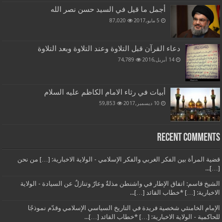
أجمل ما قيل في السيد حسن نصر الله
5 مايو,2017
87,020
دعاء القرآن قبل التلاوة وعند التلاوة وبعد التلاوة
14 أبريل,2016
74,789
أبيات في رثاء الامام الكاظم عليه السلام
10 ديسمبر,2017
59,853
Recent Comments
قضية المرأة بين الفكر الغربي والفكر الإسلامي - الولاية الاخبارية: […] من نحن
[…]...
الشيخ قاسم: اتفاق الإطار في واشنطن مذلةٌ وعارٌ وتنازلٌ عن السيادة - الولاية
الاخبارية: […] *خطاب القائد […]...
الإمام الخامنئي شخصية فريدة في التاريخ السياسي الإسلامي وقدّم نموذجًا
للحاكمية - الولاية الاخبارية: […] *خطاب القائد […]...