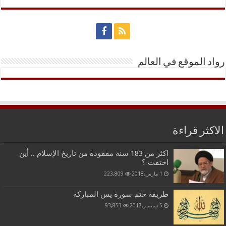
رواد الموقع في العالم
الاكثر قراءة
اكثر من 183 سنة مفقودة من تاريخ الإسلام .. أين
اختفت ؟
1 مارس,2018
223,809
طريقة ختم سورة يس المباركة
5 سبتمبر,2017
93,853