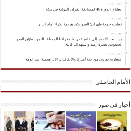
‏يومين مضت
انطلاق الدورة 46 لمسابقة القرآن الدولية في مكة
‏يومين مضت
خطيب جمعة طهران: العدو تكبد هزيمة نكراء أمام إيران
‏يومين مضت
من البحر الأحمر إلى خليج عدن والجغرافيا المحتلة.. اليمن يطوّق العدو
السعودي بقدرة رصد واستهداف قاتلة
‏يومين مضت
المغاربة يفرون من جنة أميركا والاتفاقيات الإبراهيمية المزعومة!
الأمام الخامنئي
أخبار في صور