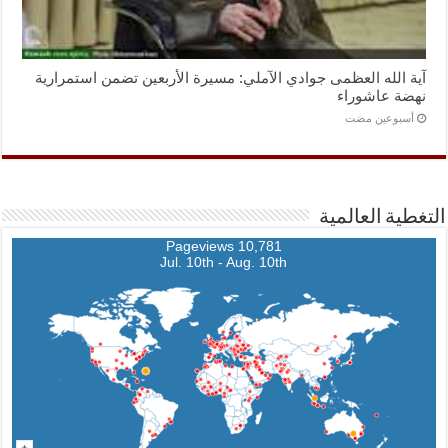
آية الله العظمى جوادي الآملي: مسيرة الأربعين تضمن استمرارية
نهضة عاشوراء
‏أسبوعين مضت
التغطية العالمية
10,781 Pageviews
Jul. 10th - Aug. 10th