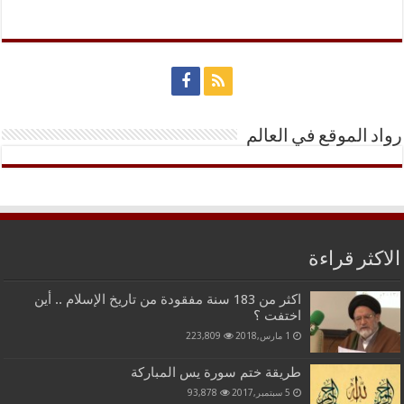
رواد الموقع في العالم
الاكثر قراءة
اكثر من 183 سنة مفقودة من تاريخ الإسلام .. أين
اختفت ؟
1 مارس,2018
223,809
طريقة ختم سورة يس المباركة
5 سبتمبر,2017
93,878