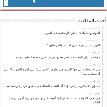
أحدث المقالات
الجهاد والشهادة: النظرة الإسلامية في الموت
النور المبين في قصص الانبياء والمرسلين 2
‏يوم واحد مضت
مواقف إيران ثابتة وبخصوص مضيق هرمز تقول لا يعود لسابق عهده
‏يوم واحد مضت
من الانسحاب إلى حقّ الفيتو: هل تفاوض “إسرائيل” على إدارة الجنوب لا على
الانسحاب منه؟
‏يوم واحد مضت
مسؤول عسكري إيراني يؤكد أن النظام السائد في مضيق هرمز لا رجعة فيه
‏يومين مضت
عراقجي: القوات المسلحة الإيرانية أثبتت قدراتها في مواجهة أقوى جيوش
العالم