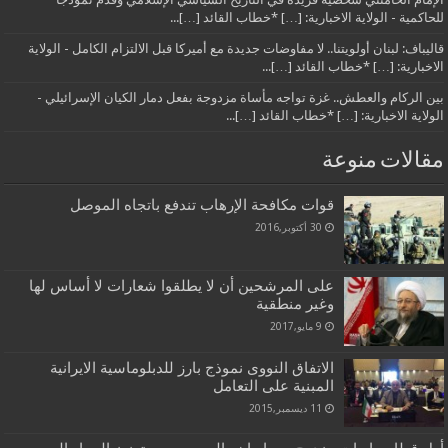
للحاكمية - الولاية الاخبارية: […] *خطاب القائد […]...
قاليباف: لبنان أولويتنا.. لا مفاوضات جديدة مع أميركا قبل الالتزام الكامل - الولاية
الاخبارية: […] *خطاب القائد […]...
بين الركام والعطش.. غزة تواجه مأساة مزدوجة بفعل دمار الكيان الإسرائيلي -
الولاية الاخبارية: […] *خطاب القائد […]...
مقالات منوعة
قوات مكافحة الإرهاب تندفع باتجاه الموصل
30 أكتوبر,2016
على المرشحين أن لا يطلقوا شعارات لا أساس لها
وغير منطقية
9 مايو,2017
الاتفاق النووی نموذج بارز للدبلوماسیة الایرانیة
المبنیة علی التعامل
11 ديسمبر,2015