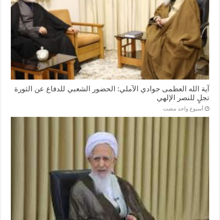
آية الله العظمى جوادي الآملي: الحضور الشعبي للدفاع عن الثورة
تجلٍ للنصر الإلهي
‏أسبوع واحد مضت