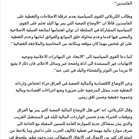
الفاسدين”.
وطالب الكربلائي القوى السياسية بعدم عرقلة الاصلاحات والتغطية على
الفاسدين، قائلا ان “الاوضاع الصعبة التي يمر بها البلد تحتم على القوى
السياسية المشاركة في السلطة ان تولي اهتمامها لمتابعة العملية الاصلاحية
والمضي فيها قدما وعدم محاولة خلق الموانع والعوائق امامها وعدم التغطية
على اي شخص مهما كان موقعه ومكانته من المحاسبة والملاحقة القضائية”.
كما دعا القوى السياسية الى “الابتعاد عن المهاترات الاعلامية وتوجيه
الاتهامات غير المستندة الى ادلة واضحة عبر وسائل الاعلام، فان ذلك لا يتتبع
الا مزيدا من التوتر والشحناء والبلد في غنى عنه”.
وعن الاوضاع الاقتصادية والمالية الصعبة في العراق جراء انخفاض وارداته
النفطية شدد ممثل المرجعية على ضرورة وضع اجراءات اقتصادية ومالية
وتنموية حقيقية وضمن افق زمني.
وقال الكربلائي، انه “في ظل الاوضاع المالية الصعبة التي يمر بها العراق
وتوقعات الخبراء بعدم تحسن الواردات المالية للبلد في المستقبل القريب
والذي ينذر بمشاكل جدية للموازنة العامة للسنين المقبلة مع الحاجة الى
صرف موارد مالية مهمة في تغطية تكاليف الحرب على داعش وما يلاحظ من
استنزاف كثير من الاموال في الانفاق الاستهلاكي دون وجود تطور ملحوظ في