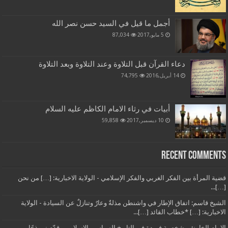
أجمل ما قيل في السيد حسن نصر الله
5 مايو,2017
87,034
دعاء القرآن قبل التلاوة وعند التلاوة وبعد التلاوة
14 أبريل,2016
74,795
أبيات في رثاء الامام الكاظم عليه السلام
10 ديسمبر,2017
59,858
Recent Comments
قضية المرأة بين الفكر الغربي والفكر الإسلامي - الولاية الاخبارية: […] من نحن
[…]...
الشيخ قاسم: اتفاق الإطار في واشنطن مذلةٌ وعارٌ وتنازلٌ عن السيادة - الولاية
الاخبارية: […] *خطاب القائد […]...
الإمام الخامنئي شخصية فريدة في التاريخ السياسي الإسلامي وقدّم نموذجًا