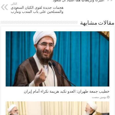
اميركا وبريطانيا هما اسياد آل سعود
التالي
هجمات جديدة لقوى الكيان السعودي
والمسلحين على باب المندب ومأرب
مقالات مشابهة
خطيب جمعة طهران: العدو تكبد هزيمة نكراء أمام إيران
‏يومين مضت