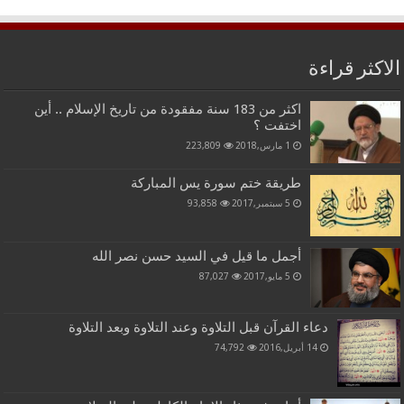
الاكثر قراءة
اكثر من 183 سنة مفقودة من تاريخ الإسلام .. أين
اختفت ؟
1 مارس,2018
223,809
طريقة ختم سورة يس المباركة
5 سبتمبر,2017
93,858
أجمل ما قيل في السيد حسن نصر الله
5 مايو,2017
87,027
دعاء القرآن قبل التلاوة وعند التلاوة وبعد التلاوة
14 أبريل,2016
74,792