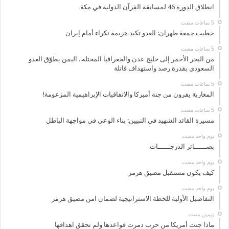
انطلاق الدورة 46 لمسابقة القرآن الدولية في مكة
خطيب جمعة طهران: العدو تكبد هزيمة نكراء أمام إيران
من البحر الأحمر إلى خليج عدن والجغرافيا المحتلة.. اليمن يطوّق العدو
السعودي بقدرة رصد واستهداف قاتلة
المغاربة يفرون من جنة أميركا والاتفاقيات الإبراهيمية المزعومة!
مسيرة القائد الشهيد في التبيين: بناء الوعي في مواجهة الباطل
‏يوم واحد مضت
بصــــــائر الدرجــــــات
‏يوم واحد مضت
كيف يكون مستقبل مضيق هرمز
‏يوم واحد مضت
التفاصيل الأولية للخطة الاستراتيجية لضمان امن مضيق هرمز
‏يومين مضت
ماذا جنت أمريكا من حرب دمرت قواعدها ولم تحقق اهدافها