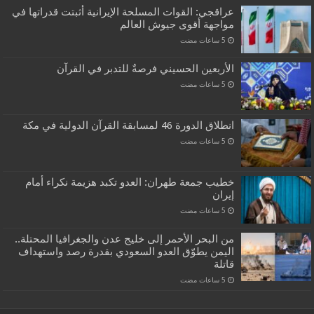
عراقجي: القوات المسلحة الإيرانية أثبتت قدراتها في
مواجهة أقوى جيوش العالم
الأربعين الحسيني فرصةٌ للتدبر في القرآن
انطلاق الدورة 46 لمسابقة القرآن الدولية في مكة
خطيب جمعة طهران: العدو تكبد هزيمة نكراء أمام
إيران
من البحر الأحمر إلى خليج عدن والجغرافيا المحتلة..
اليمن يطوّق العدو السعودي بقدرة رصد واستهداف
قاتلة