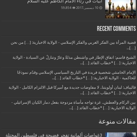
أبيات في رثاء الامام الكاظم عليه السلام
10 ديسمبر,2017
59,854
Recent Comments
قضية المرأة بين الفكر الغربي والفكر الإسلامي - الولاية الاخبارية: […] من نحن
[…]...
الشيخ قاسم: اتفاق الإطار في واشنطن مذلةٌ وعارٌ وتنازلٌ عن السيادة - الولاية
الاخبارية: […] *خطاب القائد […]...
الإمام الخامنئي شخصية فريدة في التاريخ السياسي الإسلامي وقدّم نموذجًا
للحاكمية - الولاية الاخبارية: […] *خطاب القائد […]...
قاليباف: لبنان أولويتنا.. لا مفاوضات جديدة مع أميركا قبل الالتزام الكامل - الولاية
الاخبارية: […] *خطاب القائد […]...
بين الركام والعطش.. غزة تواجه مأساة مزدوجة بفعل دمار الكيان الإسرائيلي -
الولاية الاخبارية: […] *خطاب القائد […]...
مقالات منوعة
3غواصات ألمانية تفجر فضيحة في فلسطين المحتلة