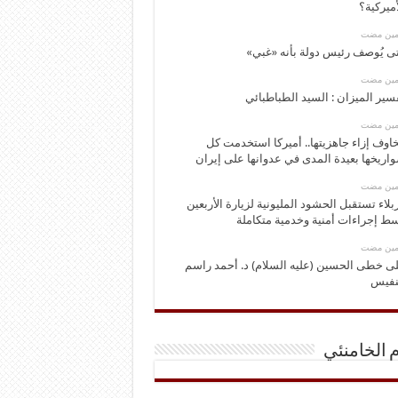
أميركية؟
ومين مضت
ى يُوصف رئيس دولة بأنه «غبي»
ومين مضت
سير الميزان : السيد الطباطبائي
ومين مضت
اوف إزاء جاهزيتها.. أميركا استخدمت كل
اريخها بعيدة المدى في عدوانها على إيران
ومين مضت
بلاء تستقبل الحشود المليونية لزيارة الأربعين
ط إجراءات أمنية وخدمية متكاملة
ومين مضت
ى خطى الحسين (عليه السلام) د. أحمد راسم
نفيس
م الخامنئي