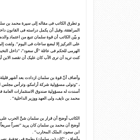
و تطرق الکاتب فی مقاله إلى سیرة محمد بن سلم
المراهقة، وقبل أن یکمل دراسته فی القانون داخل 
و بیّن الکاتب أن قوة سلمان تنبع من اعتماد والد
على الترکیز إلا لبضع ساعات فی الیوم”. ولفت إلى
الهرمی للحکم فی عائلة “آل سعود”، “داخل النخبة 
کنت ترید أن ترى الأب کان علیک أن تقصد الابن أول
وأضاف أنّ قوة بن سلمان ازدادت بعد أشهر قلیلة م
، “وتولى مسؤولیة شرکة أرامکو، وترأس مجلس الش
أسندت له مسؤولیة صندوق الاستثمارات العامة فی
محمد بن نایف، ولی العهد ووزیر الداخلیة” .
الکاتب أوضح أن قرار بن سلمان شنَّ الحرب على ال
أوضح أن محمد بن سلمان کان یرید “نصراً سریعاً 
ابن سعود، الملک المحارب” .
وأضاف : “کان (بن سلمان) یطمح فی تحقیق نصر حا