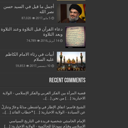
أجمل ما قيل في السيد حسن
نصر الله
5 مايو,2017
87,020
دعاء القرآن قبل التلاوة وعند التلاوة
وبعد التلاوة
14 أبريل,2016
74,789
أبيات في رثاء الامام الكاظم
عليه السلام
10 ديسمبر,2017
59,853
Recent Comments
قضية المرأة بين الفكر الغربي والفكر الإسلامي - الولاية
الاخبارية: […] من نحن […]...
الشيخ قاسم: اتفاق الإطار في واشنطن مذلةٌ وعارٌ وتنازلٌ
عن السيادة - الولاية الاخبارية: […] *خطاب القائد […]...
الإمام الخامنئي شخصية فريدة في التاريخ السياسي
الإسلامي وقدّم نموذجًا للحاكمية - الولاية الاخبارية: […]