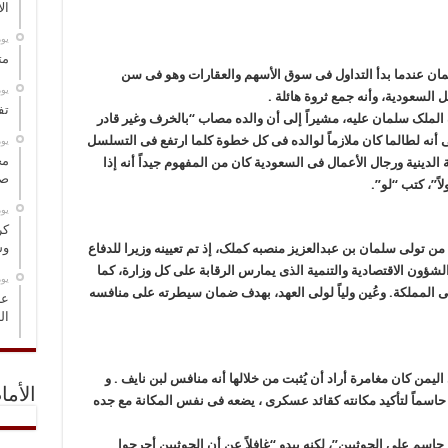
ال
‏ي
مت
ان عندما بدأ التداول فی سوق الأسهم والعقارات وهو فی سن
‏ي
السعودیة، وأنه جمع ثروة هائلة .
تف
ه الملک سلمان علیه، مشیراً إلى أن والده مصاب “بالخرف وغیر قادر
 أنه لطالما کان ملازماً لوالده فی کل خطوة کلما ارتفع فی التسلسل
‏ي
مخ
الدینیة ورجال الأعمال فی السعودیة کان من المفهوم جیداً أنه إذا
صو
اً”، کتب “لو”.
‏ي
كر
وس
ن تولی سلمان بن عبدالعزیز منصبه کملک، إذ تم تعیینه وزیرا للدفاع
ؤون الاقتصادیة والتنمیة الذی یمارس الرقابة على کل وزارة، کما
‏ي
 المملکة. وعُین ولیاً لولی العهد، بهدف ضمان سیطرته على منافسه
عل
ال
یمن کان مغامرة أراد أن یُثبت من خلالها أنه منافس لبن نایف . و
الأما
حاسماً لتأکید مکانته کقائد عسکری ، یضعه فی نفس المکانة مع جده
سم على الحوثیین”، لکنه یبدو “غافلاً عن أن الحوثیین أحرجوا