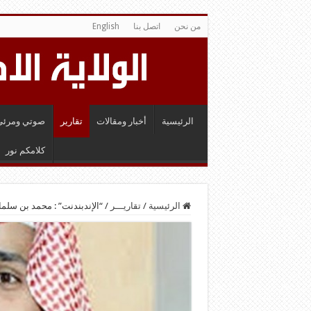
من نحن
اتصل بنا
English
الرئيسية
أخبار ومقالات
تقارير
صوتي ومرئي
كلامكم نور
الرئيسية
/
تقاريـــر
/
“الإندبندنت” : محمد بن سلم