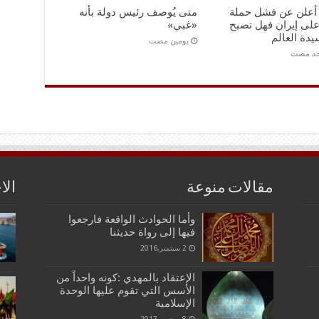
و أعلن عن فشل حملة
متى يُوصف رئيس دولة بأنه
على إيران فهل تصبح
«غبي»
يدة العالم
‏يومين مضت
احد مضت
مقالات منوعة
الا
وأما الحوادث الواقعة فارجعوا
فيها إلى رواة حديثنا
2 سبتمبر,2016
الإعتقاد بالمهدي :كونه واحداً من
الأسس التي تقوم عليها الوحدة
الإسلامية
8 سبتمبر,2017