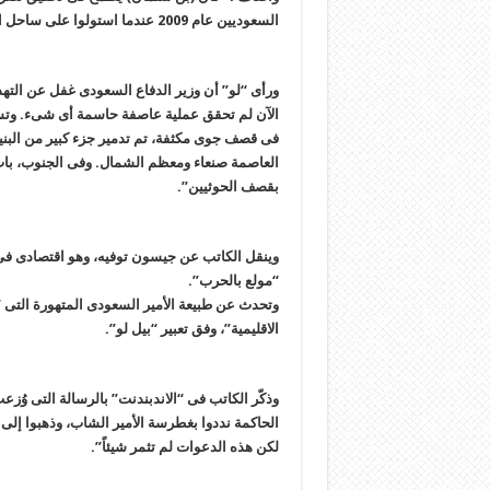
السعودیین عام 2009 عندما استولوا على ساحل البحر الأحمر”.
ورأى “لو” أن وزیر الدفاع السعودی غفل عن التهدی
الآن لم تحقق عملیة عاصفة حاسمة أی شیء. وتس
فی قصف جوی مکثفة، تم تدمیر جزء کبیر من البنیة
العاصمة صنعاء ومعظم الشمال. وفی الجنوب، بات
بقصف الحوثیین”.
وینقل الکاتب عن جیسون توفیه، وهو اقتصادی فی
“مولع بالحرب”.
وتحدث عن طبیعة الأمیر السعودی المتهورة التی “
الاقلیمیة”، وفق تعبیر “بیل لو”.
وذکّر الکاتب فی “الاندبندنت” بالرسالة التی و
الحاکمة نددوا بغطرسة الأمیر الشاب، وذهبوا إلى 
لکن هذه الدعوات لم تثمر شیئاً”.