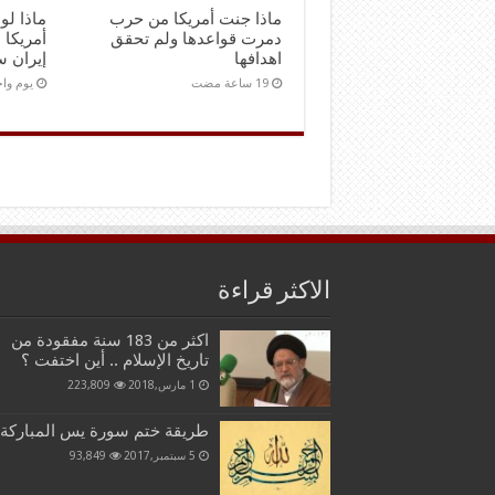
ماذا جنت أمريكا من حرب
ماذا ل
دمرت قواعدها ولم تحقق
أمريكا 
اهدافها
إيران س
‏يوم و
الاكثر قراءة
اكثر من 183 سنة مفقودة من
تاريخ الإسلام .. أين اختفت ؟
1 مارس,2018
223,809
طريقة ختم سورة يس المباركة
5 سبتمبر,2017
93,849