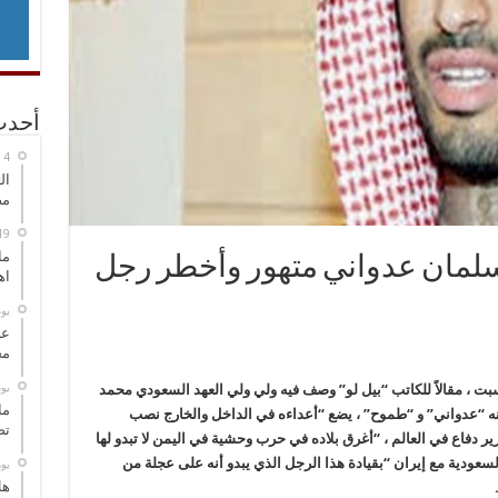
أحدث
ال
مض
ما
 سلمان عدواني متهور وأخطر رجل
اه
‏ي
عل
مح
‏ي
سبت ، مقالاً للكاتب “بيل لو” وصف فيه ولي ولي العهد السعودي محمد
ما
نه “عدواني” و “طموح” ، يضع “أعداءه في الداخل والخارج نصب
تص
وزير دفاع في العالم ، “أغرق بلاده في حرب وحشية في اليمن لا تبدو لها
لسعودية مع إيران “بقيادة هذا الرجل الذي يبدو أنه على عجلة من
‏ي
هل