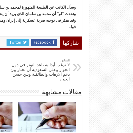
وسأل الکاتب عن الطبیعة المتهورة لمحمد بن سلم
وتحدث “لو” أن محمد بن سلمان الذی یرید أن یظ
وقد یفکر فی توجیه ضربة عسکریة إلى إیران وه
قوله.
Twitter
Facebook
شاركها
السابق
لا نرغب أبدا بتصاعد التوتر في دول
الجوار وعلي السعودية أن تختار بين
دعم الارهاب والطائفية وبين حسن
الجوار
مقالات مشابهة