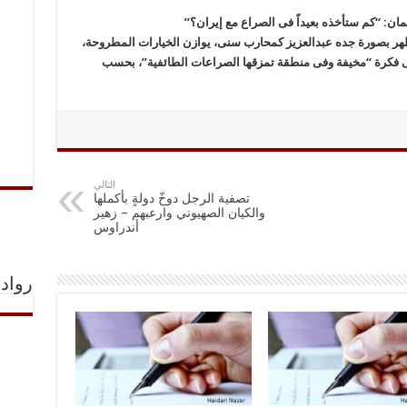
ان: “کم ستأخذه بعیداً فی الصراع مع إیران؟”
هر بصورة جده عبدالعزیز کمحارب سنی، یوازن الخیارات المطروحة،
ی فکرة “مخیفة وفی منطقة تمزقها الصراعات الطائفیة”، بحسب
التالي
تصفية الرجل دوخّ دولةٍ بأكملها
والكيان الصهيوني وارعبهم – زهير
أندراوس
رواد 