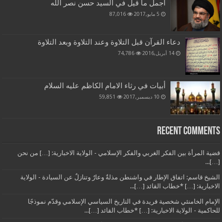
أجمل ما قيل في السيد حسن نصر الله
5 مايو,2017
87,016
دعاء القرآن قبل التلاوة وعند التلاوة وبعد التلاوة
14 أبريل,2016
74,786
أبيات في رثاء الامام الكاظم عليه السلام
10 ديسمبر,2017
59,851
Recent Comments
قضية المرأة بين الفكر الغربي والفكر الإسلامي - الولاية الاخبارية: […] من نحن
[…]...
الشيخ قاسم: اتفاق الإطار في واشنطن مذلةٌ وعارٌ وتنازلٌ عن السيادة - الولاية
الاخبارية: […] *خطاب القائد […]...
الإمام الخامنئي شخصية فريدة في التاريخ السياسي الإسلامي وقدّم نموذجًا
للحاكمية - الولاية الاخبارية: […] *خطاب القائد […]...