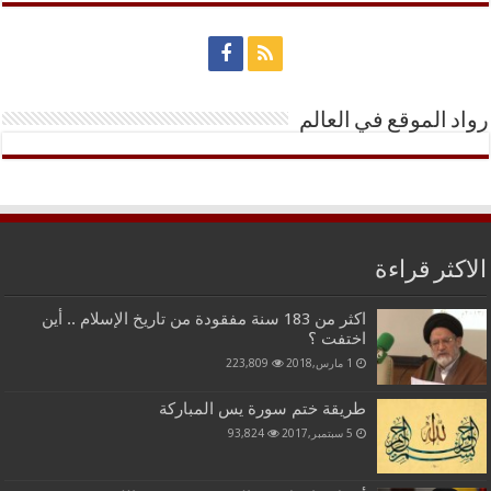
رواد الموقع في العالم
الاكثر قراءة
اكثر من 183 سنة مفقودة من تاريخ الإسلام .. أين
اختفت ؟
1 مارس,2018
223,809
طريقة ختم سورة يس المباركة
5 سبتمبر,2017
93,824