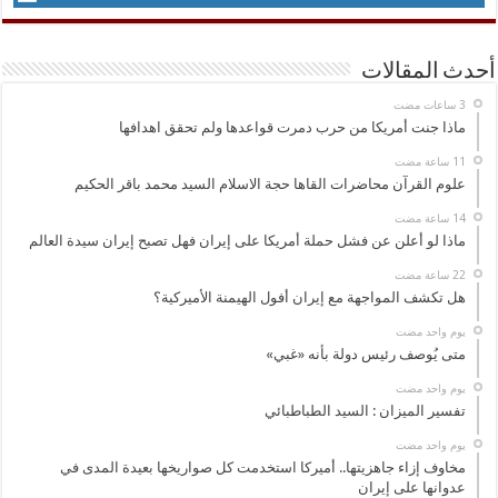
أحدث المقالات
ماذا جنت أمريكا من حرب دمرت قواعدها ولم تحقق اهدافها
علوم القرآن محاضرات القاها حجة الاسلام السيد محمد باقر الحكيم
ماذا لو أعلن عن فشل حملة أمريكا على إيران فهل تصبح إيران سيدة العالم
هل تكشف المواجهة مع إيران أفول الهيمنة الأميركية؟
‏يوم واحد مضت
متى يُوصف رئيس دولة بأنه «غبي»
‏يوم واحد مضت
تفسير الميزان : السيد الطباطبائي
‏يوم واحد مضت
مخاوف إزاء جاهزيتها.. أميركا استخدمت كل صواريخها بعيدة المدى في
عدوانها على إيران