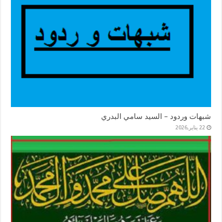
شبهات وردود – السيد سامي البدري
22 يناير,2026