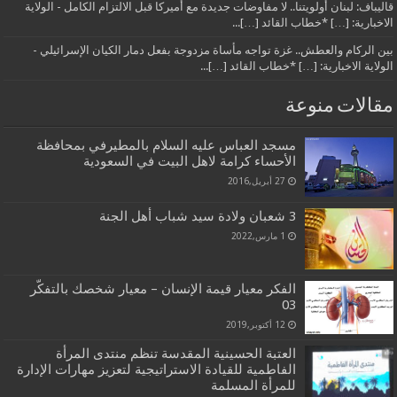
قاليباف: لبنان أولويتنا.. لا مفاوضات جديدة مع أميركا قبل الالتزام الكامل - الولاية
الاخبارية: […] *خطاب القائد […]...
بين الركام والعطش.. غزة تواجه مأساة مزدوجة بفعل دمار الكيان الإسرائيلي -
الولاية الاخبارية: […] *خطاب القائد […]...
مقالات منوعة
مسجد العباس عليه السلام بالمطيرفي بمحافظة
الأحساء كرامة لاهل البيت في السعودية
27 أبريل,2016
3 شعبان ولادة سيد شباب أهل الجنة
1 مارس,2022
الفكر معيار قيمة الإنسان – معيار شخصك بالتفكّر
03
12 أكتوبر,2019
العتبة الحسينية المقدسة تنظم منتدى المرأة
الفاطمية للقيادة الاستراتيجية لتعزيز مهارات الإدارة
للمرأة المسلمة