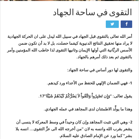
التقوى في ساحة الجهاد
أمر الله تعالى بالتقوى قبل الجهاد في سبيل الله ليدل على ان الحركة الجهادية
لا يراد منها تحقيق النتائج الدنيوية كيفما حصلت، بل لا بد أن تكون ضمن
الأسس الربَّانية التي أولها الإيمان وثانيها التقوى لذا خاطب الله المؤمنين وأمر
بالتقوى ثم بعد ذلك أمرهم بالجهاد.
والتقوى لها دور أساس في ساحة الجهاد:
1- فهي الضمان الإلهي للحفظ من الأعداء ورد كيدهم.
يقول تعالى: “وَإِن تَصْبِرُواْ وَتَتَّقُواْ لاَ يَضُرُّكُمْ كَيْدُهُمْ شَيْئًا”17.
وهذا ما يولِّد الاطمئنان لدى المجاهد في عمله الجهادي.
2- وهي التي تثبت المجاهد وإن كان وحيداً في وسط المعركة لا ينسى أن
يشعر بقرب الله وانسه به لان “من أخرجه الله الى عزِّ التقوى… انسه بلا
بشر” كما ورد عن الإمام الصادق ‏عليه السلام.