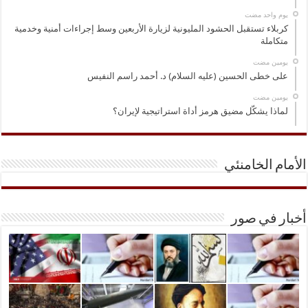
‏يوم واحد مضت
كربلاء تستقبل الحشود المليونية لزيارة الأربعين وسط إجراءات أمنية وخدمية
متكاملة
‏يومين مضت
على خطى الحسين (عليه السلام) د. أحمد راسم النفيس
‏يومين مضت
لماذا يشكّل مضيق هرمز أداة استراتيجية لإيران؟
الأمام الخامنئي
أخبار في صور