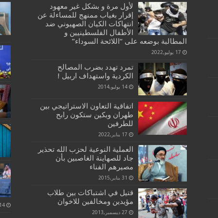
لأول مرة و بشكل غير معهود
إقرار بغياب ممنهج للمساءلة عن
انتهاكات الكيان الصهيوني ضد
الأطفال الفلسطينيين و
المطالبة بوضعه على “اللائحة السوداء”
17 يوليو,2022
تمرد تهدد بضرب المصالح
الكردية واستهداف اربيل !
14 يوليو,2014
اتفاقية التعاون الاستراتيجي بين
طهران وبكين ستكون رابح
للطرفين
17 يناير,2022
العملية النوعية لحزب الله تحذير
جاد للصهاينة الغاصبين بأن
مصيرهم الفناء
31 يناير,2015
قتيل في اشتباكات بين طلاب
مؤيدين ومخالفين للاخوان
27 ديسمبر,2013