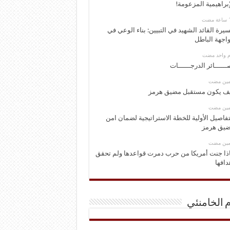
إبراهيمية المزعومة!
يرة القائد الشهيد في التبيين: بناء الوعي في
اجهة الباطل
وم واحد مضت
ــــــائر الدرجــــــات
ومين مضت
ف يكون مستقبل مضيق هرمز
ومين مضت
تفاصيل الأولية للخطة الاستراتيجية لضمان امن
يق هرمز
ومين مضت
ذا جنت أمريكا من حرب دمرت قواعدها ولم تحقق
دافها
م الخامنئي