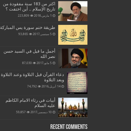
اكثر من 183 سنة مفقودة من
تاريخ الإسلام .. أين اختفت ؟
1 مارس,2018
223,809
طريقة ختم سورة يس المباركة
5 سبتمبر,2017
93,865
أجمل ما قيل في السيد حسن
نصر الله
5 مايو,2017
87,030
دعاء القرآن قبل التلاوة وعند التلاوة
وبعد التلاوة
14 أبريل,2016
74,792
أبيات في رثاء الامام الكاظم
عليه السلام
10 ديسمبر,2017
59,857
Recent Comments