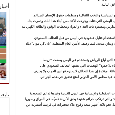
ق التالية:
أخبا
ية والسياسية والنخب الثقافية ومنظمات حقوق الإنسان للجرائم
اليمني التي قتلت وجرحت الآلاف من أبناء هذا البلد، ودمرت بناه
دارس ومستودعات الغذاء والدواء ومحطات الوقود والطاقة الكهربائية
ستخدام قنابل عنقودية في اليمن من قبل التحالف السعودي –
 ومبانٍ مدنية، فيما وصف الأمين العام للمنظمة “بان كي مون” ذلك
التي تُباع للرياض وتستخدم في اليمن وصفت “تريسا
 بلا حدود” الهجمات التي يشنها التحالف السعودي على
لة، مؤكدة إن هذا التحالف لا يحترم قوانين الحرب ولا يعترف
 داعية مجلس الأمن الدولي لفتح تحقيق في هذه الجرائم.
ات الحقوقية والإنسانية في الدول الغربية وغيرها لدعم السعودية
تابعن
” والتي ترتكب جرائم شنيعة بحق الأبرياء لاسيّما في العراق وسوريا
قبل نحو ثلاثة أشهر نتيجة وقوع عدّة تفجيرات في فرنسا أسفرت عن