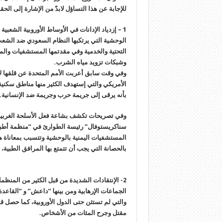
للإجابة عن هذا التساؤل لابدّ من الإشارة إلى الحقائ
1 – إزدياد الإدانات في الأوساط الأوروبية الشعب
الوحشية التي يرتكبها النظام السعودي ضد الشعب 
التحتية والخدمية وفي مقدتمها المستشفيات والم
وشبكات تزويد مياه الشرب.
وفي وقت سابق أعربت الأمم المتحدة عن قلقها لا
الأمريكي والتي إستهدف الكثير منها مناطق سكنية
بأنه يرقى إلى جريمة حرب وجريمة ضد الإنسانية.
وفي تصريحات تكشف بشاعة فعل الأسلحة الغربية 
سناكريستوفال” رئيسة الطوارئ في “منظمة أطباء
المستشفيات اليمنية بالوحشية وتتسبب بمعاناة هائ
بالحصانة التي يجب أن تتمتع بها المرافق الطبية،
2- الإنتقادات الشديدة من قبل الكثير من المنظم
الجماعات الإرهابية ومن بينها “داعش” و “القاعدة
والتي لم تستثن حتى الدول الأوروبية، كما حصل 
مقتل وجرح المئات من الأشخاص.