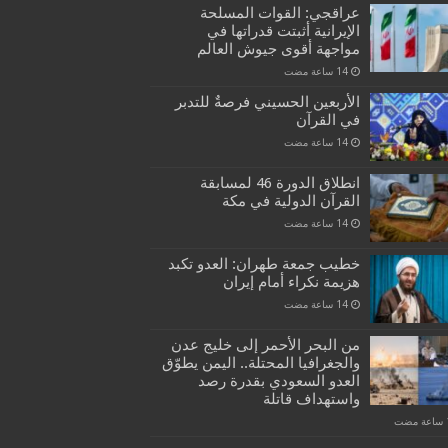
عراقجي: القوات المسلحة
الإيرانية أثبتت قدراتها في
مواجهة أقوى جيوش العالم
الأربعين الحسيني فرصةٌ للتدبر
في القرآن
انطلاق الدورة 46 لمسابقة
القرآن الدولية في مكة
خطيب جمعة طهران: العدو تكبد
هزيمة نكراء أمام إيران
من البحر الأحمر إلى خليج عدن
والجغرافيا المحتلة.. اليمن يطوّق
العدو السعودي بقدرة رصد
واستهداف قاتلة