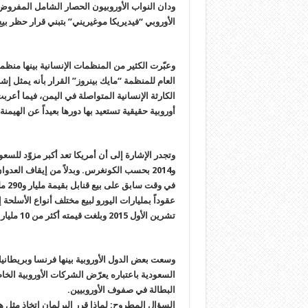
ودان النواب الأوروبيون الحصار الشامل المفروض
الأوروبي “فيديريكا موغيريني” بتبني قرار حظر بيع
وعبّرت الكثير من المنظمات الإنسانية بينها منظم
العام للمنظمة “مايك بينروز” القرار بأنه يمثل إ
الكارثة الإنسانية المتواصلة في اليمن، فيما أ
أوروبية حقيقية تستعيد بها دورها بعيداً عن الهيمنة 
و2014 بحسب الكونغرس. وبدلاً من إيقاف ال
في و
عقوداً بمليارات اليورو لبيع مختلف أنواع الأسلحة
تشرين الأول 2015 وبلغت قيمته أكثر من 10 مليارات يورو.
وسعت بعض الدول الأوروبية بينها فرنسا وبريطانيا إ
السعودية باعتباره يعرّض الشركات الأوروبية الخاص
البطالة في صفوف الأوروبيين.
السؤال المطروح: لماذا قرر البرلمان إتخاذ مثل ه