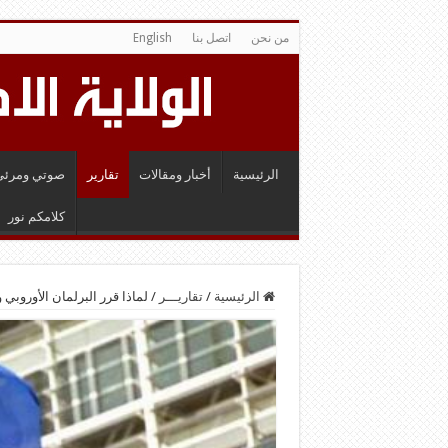
من نحن
اتصل بنا
English
الرئيسية
أخبار ومقالات
تقارير
صوتي ومرئي
كلامكم نور
الرئيسية
/
تقاريـــر
/
لماذا قرر البرلمان الأوروبي