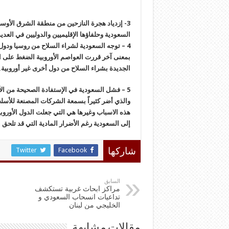
3- إزدياد هجرة النازحين من منطقة الشرق الأوسط 
السعودية وحلفاؤها الإقليميين والدوليين في العدي
4 – توجه السعودية لشراء السلاح من روسيا ودول 
بمعنى آخر قررت العواصم الأوروبية الضغط على ال
الجديدة بشراء السلاح من دول أخرى غير أوروبية.
5 – فشل السعودية في الإستفادة الصحيحة من الأس
والذي أضر كثيراً بسمعة الشركات المصنعة للأسل
هذه الاسباب وغيرها هي التي جعلت الدول الأوروبية
إلى السعودية رغم الأضرار المادية التي قد تلحق
Twitter
Facebook
شاركها
السابق
مراكز ابحاث غربية تستکشف
تداعیات انسحاب السعودي و
الخلیجي من لبنان
مقالات مشابهة