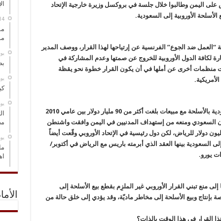
ال
 على اليمن وطالبوا خلال جلسة في بروكسل وزيرة خارجية الإتحاد
 الأسلحة الأوروبية إلى السعودية.
مس
مو
ة “العمل ضد الجوع” الفرنسية عن إرتياحها لهذا القرار، ووصف المدير
‏ي
شارة لكافة الدول الأوروبية للخروج عن صمتها وعدم المشاركة في
بص
عربت منظمات أخرى عن أملها في أن يكون القرار خطوة نحو يقظة
‏ي
الأمريكية.
كي
‏ي
وتجدر الإشارة إلى أن أمريكا تعد أكبر مزوّد للسعودية بالأسلحة مع مبيعات بلغت أكثر من 90 مليار دولار بين عامي 2010
ال
عدوان السعودي ومنعه من إستهداف المدنيين في اليمن وافقت واشنطن
مض
قت سابق على بيع قنابل بقيمة مليار و290 مليون دولار للرياض، لكن دول رئيسية في الإتحاد الأوروبي وقّعت أيضاً
‏ي
 إلى السعودية بينها العقد الذي أبرمته باريس مع الرياض في أكتوبر/
ما
اه
لى منع تبني القرار الأوروبي غير الملزِم بقطع بيع الأسلحة إلى
الأما
ة بإنتاج وبيع الأسلحة إلى مخاطر ماديّة، وقد يؤدي إلى خلق حالة من
ذا القرار في هذا الوقت بالذات؟