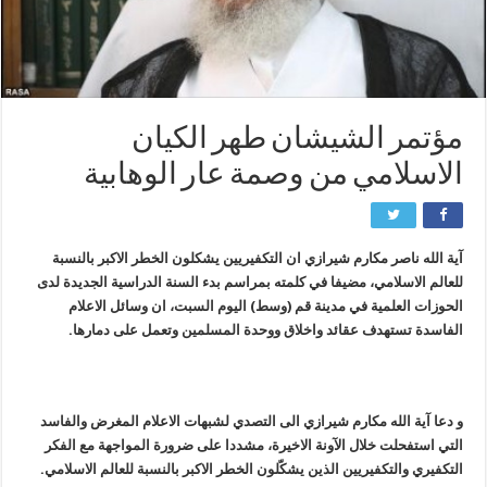
مؤتمر الشيشان طهر الكيان
الاسلامي من وصمة عار الوهابية
آیة الله ناصر مکارم شیرازي ان التکفیریین یشکلون الخطر الاکبر بالنسبة
للعالم الاسلامي، مضیفا في کلمته بمراسم بدء السنة الدراسیة الجدیدة لدی
الحوزات العلمیة في مدینة قم (وسط) الیوم السبت، ان وسائل الاعلام
الفاسدة تستهدف عقائد واخلاق ووحدة المسلمین وتعمل علی دمارها.
و دعا آیة الله مکارم شیرازي الی التصدي لشبهات الاعلام المغرض والفاسد
التي استفحلت خلال الآونة الاخیرة، مشددا علی ضرورة المواجهة مع الفکر
التکفیري والتکفیریین الذین یشکّلون الخطر الاکبر بالنسبة للعالم الاسلامي.