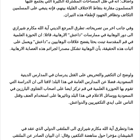
واضاف: انه في ظل المساحات المشترکة الکثیرة التي یجتمع علیها
المسلمون مقارنة بنقاط الاختلاف القلیلة بینهم، فإنه ینبغي علی المسلمین
التکاتف وتظافر الجهود لإطفاء هذه النیران.
وفي جانب اخر من تصریحاته، تطرق المرجع الدیني آية الله مكارم شيرازي
الی دور الوهابیة في ممارسات “داعش” الارهابیة، قائلا: ان الحوزة العلمیة
في قم المقدسة تبنت بحثا یفضح علاقات الوهابیین بـ”داعش” ویعمل علی
اثبات هذه الحقیقة، بأن الوهابیة تشکل مصدرا لجرائم هذه العصابة الارهابیة.
واوضح ان التکفیر والتحریض علی القتل یدرسان في المدارس الدینیة
السعودیة، فضلا عن المدارس العامة في هذا البلد؛ لافتا الی ان الدراسة التي
تقوم بها الحوزرة العلمیة في قم ترکز ایضا علی اصحاب الفتاوی البارزین في
السعودیة ووسائل الاعلام في هذا البلد وتاثیرها علی استخدام العنف وقتل
الناس علی ایدي التکفیریین والدواعش.
هذا وتطرق آية الله مكارم شيرازي الی الملتقی الدولي الذي عقد في
الشیشان مؤخرا حول مناهضة التکفیر، وقال: ان البیان الصادر عن الملتقی