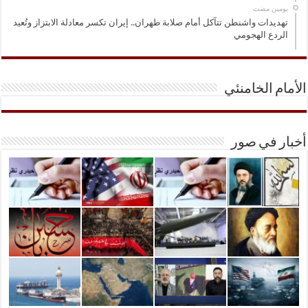
‏يومين مضت
تهديدات واشنطن تتآكل أمام صلابة طهران.. إيران تكسر معادلة الابتزاز وتُعيد
الردع الهجومي
الأمام الخامنئي
أخبار في صور