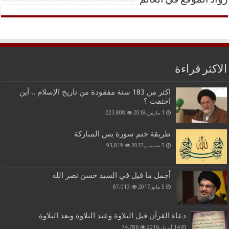
رواد الموقع في العالم
الاكثر قراءة
اكثر من 183 سنة مفقودة من تاريخ الإسلام .. أين
اختفت ؟
1 مارس,2018
223,808
طريقة ختم سورة يس المباركة
5 سبتمبر,2017
93,819
أجمل ما قيل في السيد حسن نصر الله
5 مايو,2017
87,013
دعاء القرآن قبل التلاوة وعند التلاوة وبعد التلاوة
14 أبريل,2016
74,786