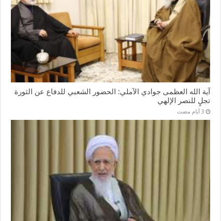
آية الله العظمى جوادي الآملي: الحضور الشعبي للدفاع عن الثورة
تجلٍ للنصر الإلهي