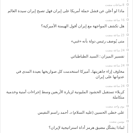
ماذا لو أعلن عن فشل حملة أمريكا على إيران فهل تصبح إيران سيدة العالم
هل تكشف المواجهة مع إيران أفول الهيمنة الأميركية؟
متى يُوصف رئيس دولة بأنه «غبي»
تفسير الميزان : السيد الطباطبائي
مخاوف إزاء جاهزيتها.. أميركا استخدمت كل صواريخها بعيدة المدى في
عدوانها على إيران
كربلاء تستقبل الحشود المليونية لزيارة الأربعين وسط إجراءات أمنية وخدمية
متكاملة
‏يوم واحد مضت
على خطى الحسين (عليه السلام) د. أحمد راسم النفيس
‏يومين مضت
لماذا يشكّل مضيق هرمز أداة استراتيجية لإيران؟