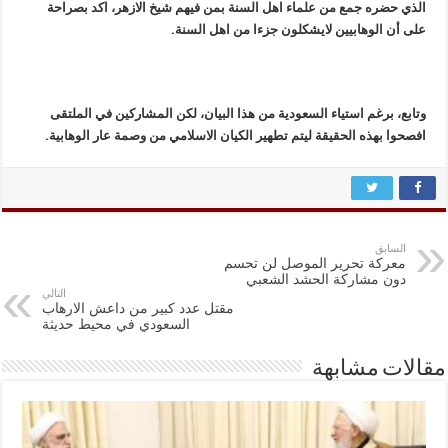
الذي حضره جمع من علماء اهل السنة بمن فیهم شیخ الازهر، اکد بصراحة
علی أن الوهابیین لایشکلون جزءا من اهل السنة.
وتابع، برغم استیاء السعودیة من هذا البیان، لکن المشارکین في الملتقی
افصحوا بهذه الحقیقة لیتم تطهیر الکیان الاسلامي من وصمة عار الوهابیة.
السابق
معركة تحرير الموصل لن تحسم
دون مشاركة الحشد الشعبي
التالي
مقتل عدد كبير من داعش الارهاب
السعودي في محيط حديثة
مقالات مشابهة