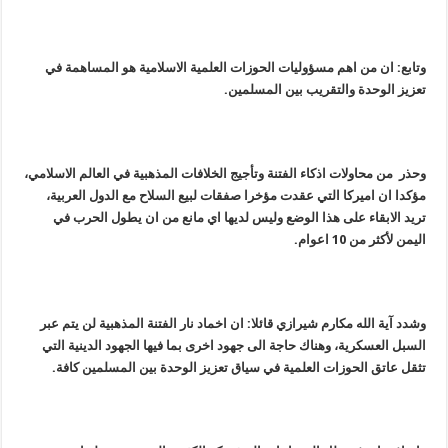
وتابع: ان من اهم مسؤولیات الحوزات العلمیة الاسلامیة هو المساهمة في
تعزیز الوحدة والتقریب بین المسلمین.
وحذر من محاولات اذکاء الفتنة وتأجیج الخلافات المذهبیة في العالم الاسلامي،
مؤکدا ان اميرکا التي عقدت مؤخرا صفقات لبیع السلاح مع الدول العربیة،
ترید الابقاء علی هذا الوضع ولیس لدیها اي مانع من ان یطول الحرب في
الیمن لأکثر من 10 اعوام.
وشدد آیة الله مکارم شیرازي قائلا: ان اخماد نار الفتنة المذهبیة لن یتم عبر
السبل العسکریة، وهناك حاجة الی جهود اخری بما فیها الجهود الدینیة التي
تثقل عاتق الحوزات العلمیة في سیاق تعزیز الوحدة بین المسلمین کافة.