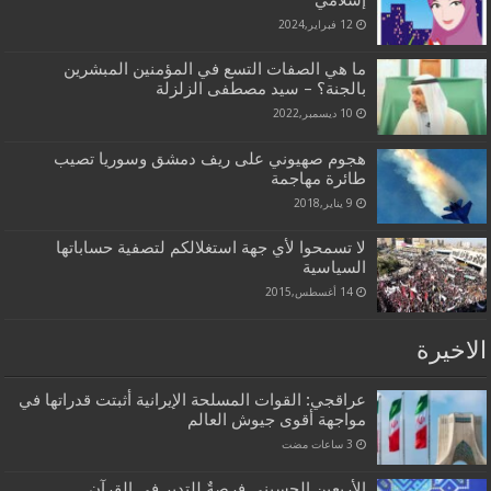
إسلامي
12 فبراير,2024
ما هي الصفات التسع في المؤمنين المبشرين
بالجنة؟ – سيد مصطفى الزلزلة
10 ديسمبر,2022
هجوم صهيوني على ريف دمشق وسوريا تصيب
طائرة مهاجمة
9 يناير,2018
لا تسمحوا لأي جهة استغلالكم لتصفية حساباتها
السياسية
14 أغسطس,2015
الاخيرة
عراقجي: القوات المسلحة الإيرانية أثبتت قدراتها في
مواجهة أقوى جيوش العالم
الأربعين الحسيني فرصةٌ للتدبر في القرآن