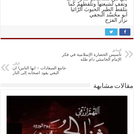
وتقف لشيعتها وتلقطهمْ كَما
يتلقطُ الطير الحبوبَ الرّائيا
ابو محُسَّد النجفي
نزار الفرَج
السابق
تأسيس الحضارة الإسلامية في فكر
الإمام الخامنئي دام ظله
التالي
جامع السعادات – ايها الناس! ان
البغي يقود اصحابه إلى النار
مقالات مشابهة