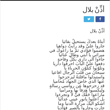
أذِّنْ بلال
أذِّنْ بلال
أبتاهُ بعدكَ يستحيلُ بقائيا
جاروا عليَّ وقد رأيتُ دواهيا
هضموا فؤادي ثمّ ما راعوكَ في
ميراثي يا أبتي وطالَ عَنائيا
جاءوا الى داري بكلِّ وقاحةٍ
دفعوا عليَّ البابَ احرقوا داريا
وتلوّنوا كتلوّنِ الحرباءِ يا
سبحانَ من قلبَ الرجال افاعيا
واستبدلوا ماقلتهُ ليزحزحوا
عنها الذي خاضَ الجهاد مُحاميا
قد زحزحوها عن رواسي رسالةٍ
وليكسبوا هدفاً بها ومراميا
ماراعوا حَقّكَ فيَّ لا وتجرءوا
بل اعلنوا يانور عيني عدائيا
اشكو اليكَ مرارة الدنيا وما
جارت وجاروا يالصبر فؤاديا