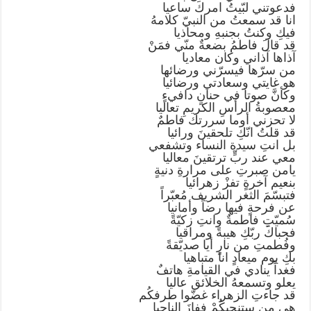
فدعوتني لبّيتُ امركَ ساعيا
انا قد سمعتُ من النبيّ كلامهُ
فيكِ وكنتُ بجنبهِ ومحاذيا
قد قالَ فاطمُ بضعةٌ منّي فمَنْ
آذاها آذاني وكان معاديا
من سرّها فيسرّني ورضائها
هو غايتي وسعادتي ورضائيا
وكأنَّ صوتا في حنانٍ دافيءٍ
معصوبةُ الرأسِ الكريمِ تعاليا
لا تحزني أوما سررتك فاطمٌ
قد قلتُ انّكِ تلحقينَ ورائيا
بل انتِ سيدة النساء وتشفعي
معي عند ربٍّ ترتقينَ معاليا
يامن صبرتِ على مرارةِ دنيةٍ
بنعيم آخرةٍ تفزْ زهرائيا
فتبسّمَ الثغر الشريف مُعبّراً
عن فرحةٍ فيها رضاً وأمانيا
سُميّتِ فاطمةٌ وانتِ زكيّةً
فحباكَ ربّكِ هيبةً ومراقيا
وفُطمتِ من نارٍ أيا صديّقةً
بكِ يوم ميعادٍ انا متباهيا
فغداً ينادي في القيامةِ هاتفٌ
يعلو وتسمعهُ الخلائق عاليا
قد جاءتِ الزهراء غضّوا طرفكُم
هي من ستنجيكُمْ ففازَ الناجيا