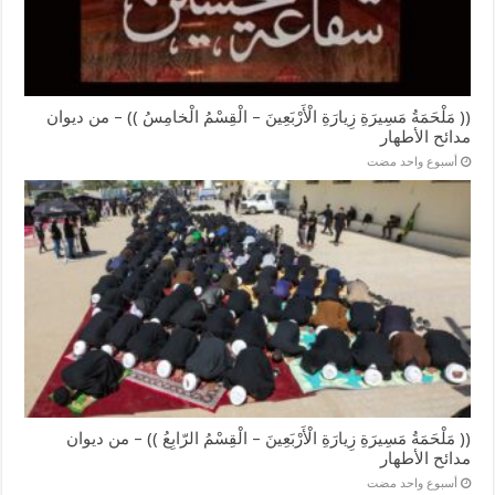
(( مَلْحَمَةُ مَسِيرَةِ زِيارَةِ الْأَرْبَعِينَ – الْقِسْمُ الْخامِسُ )) – من ديوان
مدائح الأطهار
‏أسبوع واحد مضت
(( مَلْحَمَةُ مَسِيرَةِ زِيارَةِ الْأَرْبَعِينَ – الْقِسْمُ الرّابِعُ )) – من ديوان
مدائح الأطهار
‏أسبوع واحد مضت