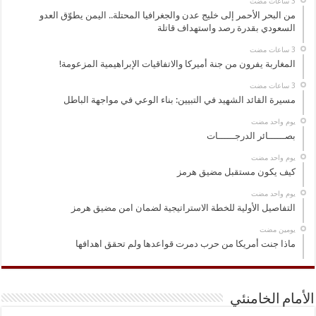
من البحر الأحمر إلى خليج عدن والجغرافيا المحتلة.. اليمن يطوّق العدو
السعودي بقدرة رصد واستهداف قاتلة
المغاربة يفرون من جنة أميركا والاتفاقيات الإبراهيمية المزعومة!
مسيرة القائد الشهيد في التبيين: بناء الوعي في مواجهة الباطل
‏يوم واحد مضت
بصــــــائر الدرجــــــات
‏يوم واحد مضت
كيف يكون مستقبل مضيق هرمز
‏يوم واحد مضت
التفاصيل الأولية للخطة الاستراتيجية لضمان امن مضيق هرمز
‏يومين مضت
ماذا جنت أمريكا من حرب دمرت قواعدها ولم تحقق اهدافها
الأمام الخامنئي