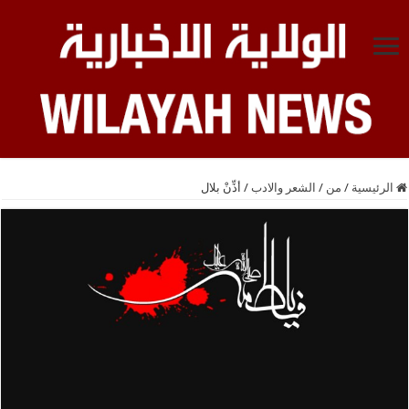
الرئيسية
/
من
/
الشعر والادب
/
أذِّنْ بلال