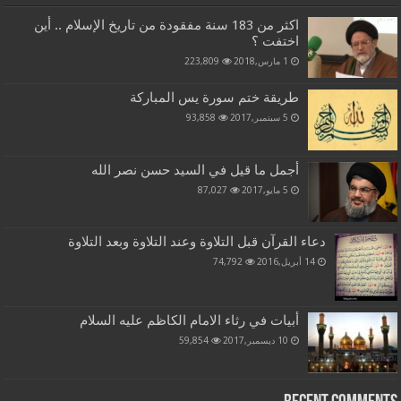
اكثر من 183 سنة مفقودة من تاريخ الإسلام .. أين
اختفت ؟
1 مارس,2018
223,809
طريقة ختم سورة يس المباركة
5 سبتمبر,2017
93,858
أجمل ما قيل في السيد حسن نصر الله
5 مايو,2017
87,027
دعاء القرآن قبل التلاوة وعند التلاوة وبعد التلاوة
14 أبريل,2016
74,792
أبيات في رثاء الامام الكاظم عليه السلام
10 ديسمبر,2017
59,854