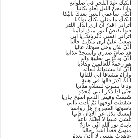
ابكيكَ عندَ الفجرِ في صلواتهِ
وإذا يجنُّ الليل يعلو بكائيا
ابكي ساعمي العين بعدكَ بالبُكا
ابكيكَ ما مثلي بكتكَ بواكيا
أتراني اقدرُ ان ارى الدار اللتي
فيها يفيضُ النور منكَ اماميا
اتراني انسى ذكرياتكَ يا ابي
صعبٌ عليَّ ارى مكانكَ خاليا
أذّنْ بلال وخلِّ صوتكَ عاليا
قد ضاقَ صدري واستجدَّ عذابيا
أذّنْ وذكرّني بطيبةِ والدٍ
هو رحمةٌ للعالمينَ وهاديا
أذّنْ انا مشتقاتةٌ للقائهِ
واراهُ مشتاقاً ابي للقائيا
اللهُ اكبرُ قالها في هيبةٍ
ودعا بصوتٍ للصلاةِ مناديا
حتّى اذا ذكر النبي مُحمّدٍ
شَهقتْ وفيض الدمعِ اصبحَ جاريا
سَقطت لوجهها ثمَّ نادت ياابي
ياصوتها المجروح هزَّ رواسيا
امسكْ بلال عن الأذانِ فإنها
غُشيَ عليها لا اظنّكَ ناعيا
يابنتَ نور اللهِ انّي عازمٌ
متهيئٌ فغداً اشدُّ رحاليا
عاهدتُ نفسي لا أأذنُ بعدهُ