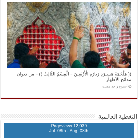
(( مَلْحَمَةُ مَسِيرَةِ زِيارَةِ الْأَرْبَعِينَ – الْقِسْمُ الثّالِثُ )) – من ديوان
مدائح الأطهار
‏أسبوع واحد مضت
التغطية العالمية
12,039 Pageviews
Jul. 08th - Aug. 08th