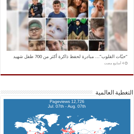
“حبّات القلوب”… مبادرة لحفظ ذاكرة أكثر من 700 طفل شهيد
التغطية العالمية
12,726 Pageviews
Jul. 07th - Aug. 07th