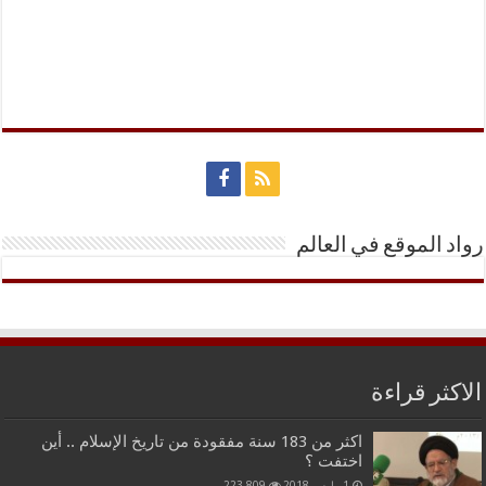
رواد الموقع في العالم
الاكثر قراءة
اكثر من 183 سنة مفقودة من تاريخ الإسلام .. أين
اختفت ؟
1 مارس,2018
223,809