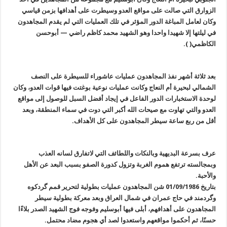
الزوارق التي صالت على مواقع العدو وسيطرت على أهدافها بزمن قياسي
وكان لعامل المباغة الدور المؤثر في تلك العمليات التي لم يقدم المجاهدون
في ليلتها إلا شهيدا واحدا وهو الشهيد محمد كاظم راضي — أبوحسن
الكاظمي( ).
بعد ثلاثة أشهر نفذ المجاهدون عمليات عاشوراء للسيطرة على النصف
الشمالي لبحيرة أم النعاج وكانت عمليات نوعية بوغتت فيها قوات العدو، وكان
لوحدة الاستخبارات الدور الفاعل في إيجاد أفضل السبل للوصول إلى مواقع
العدو والتي تهاوت مع صيحات الله أكبر التي دوت في سماء المنطقة، وبعد
أقل من ربع ساعة سيطر المجاهدون على كل الأهداف.
عرف بسرعة البديهية وبالنكات واللطائف التي لاتفارق لسانه العذب
وبمجالسته ترتفع هموم الغربة وتزول كدورة الصفو بسبب البعد عن الأهل
والأحبة.
بتاريخ 01/09/1986 شن المجاهدون عمليات بطولية لتحرير قمم گردكوه
وگردمند في حاج عمران في شمال العراق وبعد معركة بطولية سيطر
المجاهدون على أهدافهم، أبلى فيها أبوسليم وفوجه فوج الشهيد الصدر بلاءًا
حسنًا، ثم أحكموا مواقعهم واستعدوا لصد أي هجوم مضاد محتمل.