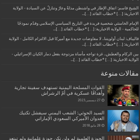
الشيخ قاسم: اتفاق الإطار في واشنطن مذلةٌ وعارٌ وتنازلٌ عن السيادة - الولاية
الاخبارية: […] *خطاب القائد […]...
الإمام الخامنئي شخصية فريدة في التاريخ السياسي الإسلامي وقدّم نموذجًا
للحاكمية - الولاية الاخبارية: […] *خطاب القائد […]...
قاليباف: لبنان أولويتنا.. لا مفاوضات جديدة مع أميركا قبل الالتزام الكامل - الولاية
الاخبارية: […] *خطاب القائد […]...
بين الركام والعطش.. غزة تواجه مأساة مزدوجة بفعل دمار الكيان الإسرائيلي -
الولاية الاخبارية: […] *خطاب القائد […]...
مقالات منوعة
القوات المسلحة اليمنية تستهدف سفينة تجارية
وأهدافًا عسكرية في أمّ الرشراش
27 ديسمبر,2023
السيد الحوثي: الشعب اليمني سيفشل تكتيك
العدوان الأميركي السعودي الإماراتي
28 مايو,2018
الحوزة العلمية لم ولن تكن حوزة علمانية ولم تبتعد