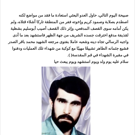
صبيحة اليوم التالي، حاول العدو البعثي استعادة ما فقد من مواضع لكنه
اصطدم بصلابة وصمود كريم وإخوته ففر من المنطقة تاركا أشلاء قتلاه، ولم
يكن أمامه سوى القصف المدفعي، وإثر ذلك القصف أصيب أبوسليم بشظية
لقذيفة مدفع اخترقت جسده الشريف من جهة الظهر فاستشهد بعد ما أدى
واجبه الرسالي تجاه دينه وشعبه عاملا بفتوى مرجعه الشهيد محمد باقر الصدر
فشيع جثمانه الطاهر تشييعًا مهيبًا مع كوكبة من شهداء تلك العمليات ودفنوا
في مقبرة الشهداء في قم المقدسة( ).
سلام عليه يوم ولد ويوم استشهد ويوم يبعث حيا