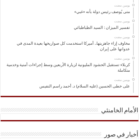
‏يومين مضت
متى يُوصف رئيس دولة بأنه «غبي»
‏يومين مضت
تفسير الميزان : السيد الطباطبائي
‏يومين مضت
مخاوف إزاء جاهزيتها.. أميركا استخدمت كل صواريخها بعيدة المدى في
عدوانها على إيران
‏يومين مضت
كربلاء تستقبل الحشود المليونية لزيارة الأربعين وسط إجراءات أمنية وخدمية
متكاملة
‏يومين مضت
على خطى الحسين (عليه السلام) د. أحمد راسم النفيس
الأمام الخامنئي
أخبار في صور