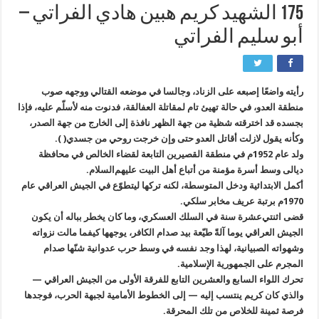
175 الشهيد كريم هبين هادي الفراتي –
أبو سليم الفراتي
رأيته واضعًا إصبعه على الزناد، وجالسا في موضعه القتالي ووجهه صوب
منطقة العدو، في حالة تهيئ تام لمقاتلة العفالقة، فدنوت منه لأسلّم عليه، فإذا
بجسده قد اخترقته شظية من جهة الظهر نافذة إلى الخارج من جهة الصدر،
وكأنه يقول لازلت أقاتل العدو حتى وإن خرجت روحي من جسدي( ).
ولد عام 1952م في منطقة القصيرين التابعة لقضاء الخالص في محافظة
ديالى وسط أسرة مؤمنة من أتباع أهل البيت عليهم‌السلام.
أكمل الابتدائية ودخل المتوسطة، لكنه تركها ليتطوّع في الجيش العراقي عام
1970م برتبة عريف مخابر سلكي.
قضى اثنتي‌عشرة سنة في السلك العسكري، وما كان يخطر بباله أن يكون
الجيش العراقي يوما آلةً طيّعة بيد صدام الكافر، يوجهها كيفما مالت نزواته
وشهواته الصبيانية، لهذا وجد نفسه في وسط حرب عدوانية شنّها صدام
المجرم على الجمهورية الإسلامية.
تحرك اللواء السابع والعشرين التابع للفرقة الأولى من الجيش العراقي —
والذي كان كريم ينتسب إليه — إلى الخطوط الأمامية لجبهة الحرب، فوجدها
فرصة ثمينة للخلاص من تلك المحرقة.