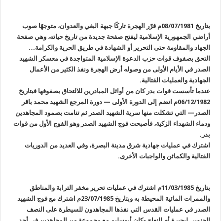
بتاريخ 08/07/1981م قرّر الهجرة تاركًا جبهة البغي والعدوان، متوجهًا صوب
أراضي الجمهورية الإسلامية ليفتح صفحة جديدة من تاريخ حياته، وهي صفحة
الجهاد والمقاومة حتى التحرير أو الشهادة في طريق الحرية والكرامة…
التحق بصفوف قوات حزب الدعوة الإسلامية المتواجدة في معسكر الشهيد
الصدر في الأيام الأولى من وصوله أرض الهجرة ونفذ الكثير من الأعمال
الجهادية والعمليات القتالية.
عندما تأسست قوات بدر كان من أوائل المبادرين للالتحاق بصفوفها فبتاريخ
06/12/1982م انضم إلى الدورة الأولى — دورة المرجع الشهيد محمد باقر
الصدر— التي تشكلت منها سرية الشهيد الصدر ثم تنامت بصمود المجاهدين
ودماء الشهداء الزكية، فأصبحت فوج الشهيد الصدر وهو الفوج الأول من قوات
بدر.
اشترك في عمليات جهادية شرق مدينة البصرة، وفي العديد من الدوريات
القتالية والكمائن والواجبات الأخرى.
بتاريخ 11/03/1985م اشترك في عمليات تحرير مخفر الترابة والمناطق
والممرات المائية المحيطة به وبتاريخ 23/07/1985م اشترك مع فوج الشهيد
الصدر في عمليات القدس التي نفذها المجاهدون للسيطرة على النصف
الجنوبي لبحيرة أم النعاج وكان أبوسليم مع مجموعة من المجاهدين في أحد