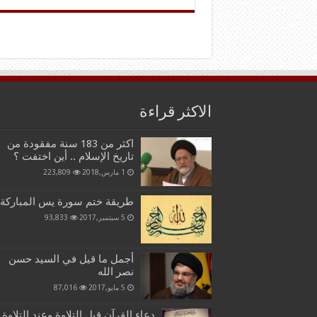
الاكثر قراءة
اكثر من 183 سنة مفقودة من
تاريخ الإسلام .. أين اختفت ؟
1 مارس,2018
223,809
طريقة ختم سورة يس المباركة
5 سبتمبر,2017
93,833
أجمل ما قيل في السيد حسن
نصر الله
5 مايو,2017
87,016
دعاء القرآن قبل التلاوة وعند التلاوة