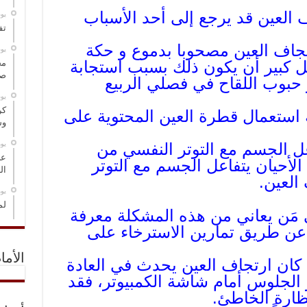
العين قد يرجع إلى أحد الأسباب
‏ي
تف
تجاف العين مصحوبا بدموع و حكة
‏ي
ل كبير أن يكون ذلك بسبب استجابة
مخ
صو
حبوب اللقاح في فصلي الربيع
‏ي
كر
 استعمال قطرة العين المحتوية على
وس
‏ي
عل الجسم مع التوتر النفسي من
عل
أحيان يتفاعل الجسم مع التوتر
ال
العين.
‏ي
لم
 مَن يعاني من هذه المشكلة معرفة
 عن طريق تمارين الاسترخاء على
الأما
 كان ارتجاف العين يحدث في العادة
أو الجلوس أمام شاشة الكمبيوتر، فقد
ظارة الخاطئ.