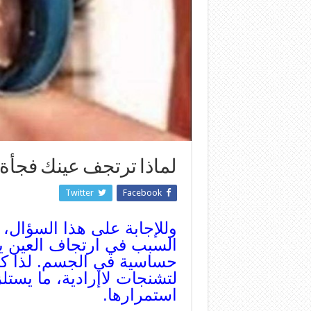
لماذا ترتجف عينك فجأة 
Twitter
Facebook
وللإجابة على هذا السؤال، 
السبب في ارتجاف العين ي
حساسية في الجسم. لذا كثي
لتشنجات لاإرادية، ما يست
استمرارها.