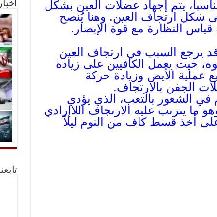
مناسباً، يتم إجهاد عضلات العين بشكل
أخبا
 شكل ارتجاف العين. وهنا يُنصح
ياس النظارة مع قوة الإبصار.
 قد يرجع السبب في ارتجاف العين
وة، حيث يعمل الكافيين على زيادة
 عملية الأيض وزيادة حركة
ات الجفن بالارتجاف.
م في الشعور بالتعب، الذي يؤدي
و ما يترتب عليه الارتجاف اللاإرادي
لى أخذ قسط كاف من النوم ليلاً
تابعن