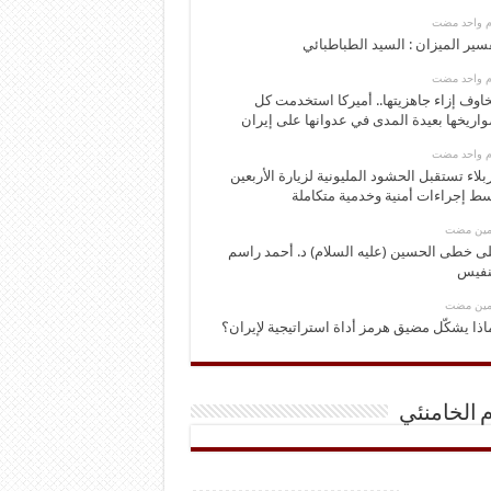
وم واحد مضت
سير الميزان : السيد الطباطبائي
وم واحد مضت
اوف إزاء جاهزيتها.. أميركا استخدمت كل
اريخها بعيدة المدى في عدوانها على إيران
وم واحد مضت
بلاء تستقبل الحشود المليونية لزيارة الأربعين
ط إجراءات أمنية وخدمية متكاملة
ومين مضت
ى خطى الحسين (عليه السلام) د. أحمد راسم
نفيس
ومين مضت
اذا يشكّل مضيق هرمز أداة استراتيجية لإيران؟
م الخامنئي