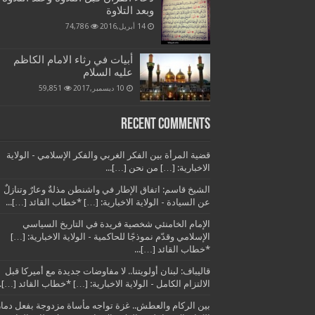
وبعد التلاوة
14 أبريل,2016
74,786
أبيات في رثاء الامام الكاظم
عليه السلام
10 ديسمبر,2017
59,851
Recent Comments
قضية المرأة بين الفكر الغربي والفكر الإسلامي - الولاية
الاخبارية: […] من نحن […]...
الشيخ قاسم: اتفاق الإطار في واشنطن مذلةٌ وعارٌ وتنازلٌ
عن السيادة - الولاية الاخبارية: […] *خطاب القائد […]...
الإمام الخامنئي شخصية فريدة في التاريخ السياسي
الإسلامي وقدّم نموذجًا للحاكمية - الولاية الاخبارية: […]
*خطاب القائد […]...
قاليباف: لبنان أولويتنا.. لا مفاوضات جديدة مع أميركا قبل
الالتزام الكامل - الولاية الاخبارية: […] *خطاب القائد […]..
بين الركام والعطش.. غزة تواجه مأساة مزدوجة بفعل دمار