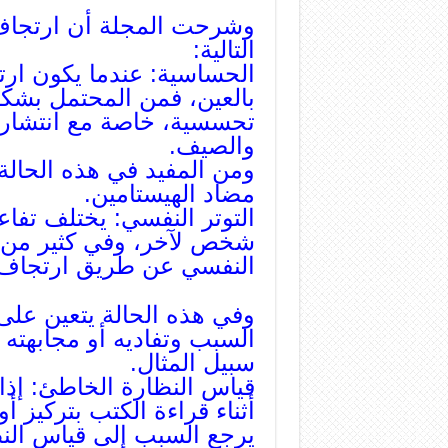
وشرحت المجلة أن ارتجاف 
التالية:
الحساسية: عندما يكون ار
بالعين، فمن المحتمل بشك
تحسسية، خاصة مع انتشار 
والصيف.
ومن المفيد في هذه الحالة
مضاد الهيستامين.
التوتر النفسي: يختلف تفا
شخص لآخر، وفي كثير من ال
النفسي عن طريق ارتجاف 
وفي هذه الحالة يتعين على
السبب وتفاديه أو مجابهته
سبيل المثال.
قياس النظارة الخاطئ: إذا
أثناء قراءة الكتب بتركيز 
يرجع السبب إلى قياس الن