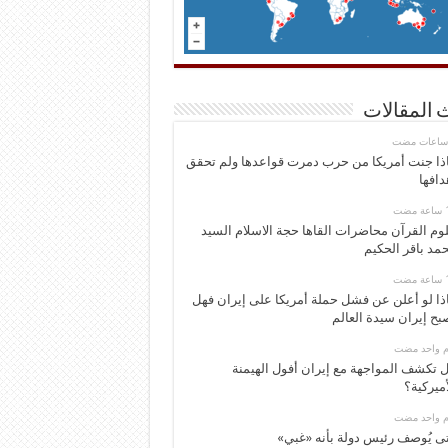
 المقالات
ذا جنت أمريكا من حرب دمرت قواعدها ولم تحقق
دافها
وم القرآن محاضرات القاها حجة الاسلام السيد
مد باقر الحكيم
ذا لو أعلن عن فشل حملة أمريكا على إيران فهل
بح إيران سيدة العالم
وم واحد مضت
 تكشف المواجهة مع إيران أفول الهيمنة
أميركية؟
وم واحد مضت
ى يُوصف رئيس دولة بأنه «غبي»