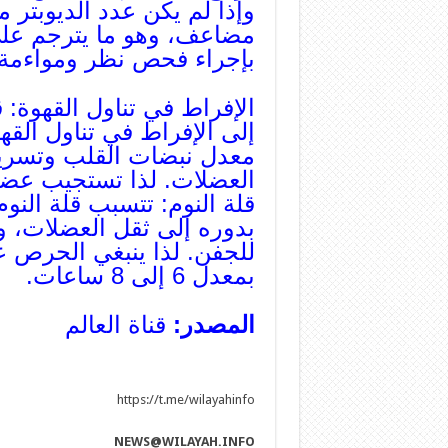
وإذا لم يكن عدد الديوبتر 
مضاعف، وهو ما يترجم على
بإجراء فحص نظر ومواءمة ق
الإفراط في تناول القهوة:
إلى الإفراط في تناول القه
معدل نبضات القلب وتسريع
العضلات. لذا تستجيب عضل
قلة النوم: تتسبب قلة النو
بدوره إلى ثقل العضلات، وه
للجفن. لذا ينبغي الحرص ع
بمعدل 6 إلى 8 ساعات.
المصدر:
قناة العالم
https://t.me/wilayahinfo
NEWS@WILAYAH.INFO