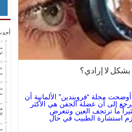
أحدث
ما
اه
عل
بشكل لا إرادي؟
مح
ما
تص
أوضحت مجلة “فرويندين” الألمانية أن
رجع إلى أن عضلة الجفن هي الأكثر
‏ي
هل
راً ما ترتجف العين وتتعرض
ال
لزم استشارة الطبيب في حال
‏ي
مت