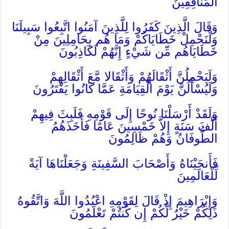
الْمُنَافِقِينَ
وَقَالَ الَّذِينَ كَفَرُوا لِلَّذِينَ آمَنُوا اتَّبِعُوا سَبِيلَنَا
وَلْنَحْمِلْ خَطَايَاكُمْ وَمَا هُم بِحَامِلِينَ مِنْ
خَطَايَاهُم مِّن شَيْءٍ إِنَّهُمْ لَكَاذِبُونَ
وَلَيَحْمِلُنَّ أَثْقَالَهُمْ وَأَثْقَالا مَّعَ أَثْقَالِهِمْ
وَلَيُسْأَلُنَّ يَوْمَ الْقِيَامَةِ عَمَّا كَانُوا يَفْتَرُونَ
وَلَقَدْ أَرْسَلْنَا نُوحًا إِلَى قَوْمِهِ فَلَبِثَ فِيهِمْ
أَلْفَ سَنَةٍ إِلاَّ خَمْسِينَ عَامًا فَأَخَذَهُمُ
الطُّوفَانُ وَهُمْ ظَالِمُونَ
فَأَنجَيْنَاهُ وَأَصْحَابَ السَّفِينَةِ وَجَعَلْنَاهَا آيَةً
لِّلْعَالَمِينَ
وَإِبْرَاهِيمَ إِذْ قَالَ لِقَوْمِهِ اعْبُدُوا اللَّهَ وَاتَّقُوهُ
ذَلِكُمْ خَيْرٌ لَّكُمْ إِن كُنتُمْ تَعْلَمُونَ