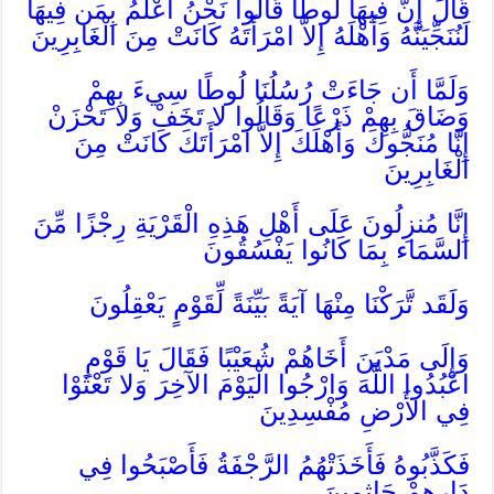
قَالَ إِنَّ فِيهَا لُوطًا قَالُوا نَحْنُ أَعْلَمُ بِمَن فِيهَا
لَنُنَجِّيَنَّهُ وَأَهْلَهُ إِلاَّ امْرَأَتَهُ كَانَتْ مِنَ الْغَابِرِينَ
وَلَمَّا أَن جَاءَتْ رُسُلُنَا لُوطًا سِيءَ بِهِمْ
وَضَاقَ بِهِمْ ذَرْعًا وَقَالُوا لا تَخَفْ وَلا تَحْزَنْ
إِنَّا مُنَجُّوكَ وَأَهْلَكَ إِلاَّ امْرَأَتَكَ كَانَتْ مِنَ
الْغَابِرِينَ
إِنَّا مُنزِلُونَ عَلَى أَهْلِ هَذِهِ الْقَرْيَةِ رِجْزًا مِّنَ
السَّمَاء بِمَا كَانُوا يَفْسُقُونَ
وَلَقَد تَّرَكْنَا مِنْهَا آيَةً بَيِّنَةً لِّقَوْمٍ يَعْقِلُونَ
وَإِلَى مَدْيَنَ أَخَاهُمْ شُعَيْبًا فَقَالَ يَا قَوْمِ
اعْبُدُوا اللَّهَ وَارْجُوا الْيَوْمَ الآخِرَ وَلا تَعْثَوْا
فِي الأَرْضِ مُفْسِدِينَ
فَكَذَّبُوهُ فَأَخَذَتْهُمُ الرَّجْفَةُ فَأَصْبَحُوا فِي
دَارِهِمْ جَاثِمِينَ