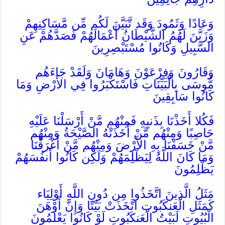
وَعَادًا وَثَمُودَ وَقَد تَّبَيَّنَ لَكُم مِّن مَّسَاكِنِهِمْ
وَزَيَّنَ لَهُمُ الشَّيْطَانُ أَعْمَالَهُمْ فَصَدَّهُمْ عَنِ
السَّبِيلِ وَكَانُوا مُسْتَبْصِرِينَ
وَقَارُونَ وَفِرْعَوْنَ وَهَامَانَ وَلَقَدْ جَاءَهُم
مُّوسَى بِالْبَيِّنَاتِ فَاسْتَكْبَرُوا فِي الأَرْضِ وَمَا
كَانُوا سَابِقِينَ
فَكُلا أَخَذْنَا بِذَنبِهِ فَمِنْهُم مَّنْ أَرْسَلْنَا عَلَيْهِ
حَاصِبًا وَمِنْهُم مَّنْ أَخَذَتْهُ الصَّيْحَةُ وَمِنْهُم
مَّنْ خَسَفْنَا بِهِ الأَرْضَ وَمِنْهُم مَّنْ أَغْرَقْنَا
وَمَا كَانَ اللَّهُ لِيَظْلِمَهُمْ وَلَكِن كَانُوا أَنفُسَهُمْ
يَظْلِمُونَ
مَثَلُ الَّذِينَ اتَّخَذُوا مِن دُونِ اللَّهِ أَوْلِيَاء
كَمَثَلِ الْعَنكَبُوتِ اتَّخَذَتْ بَيْتًا وَإِنَّ أَوْهَنَ
الْبُيُوتِ لَبَيْتُ الْعَنكَبُوتِ لَوْ كَانُوا يَعْلَمُونَ