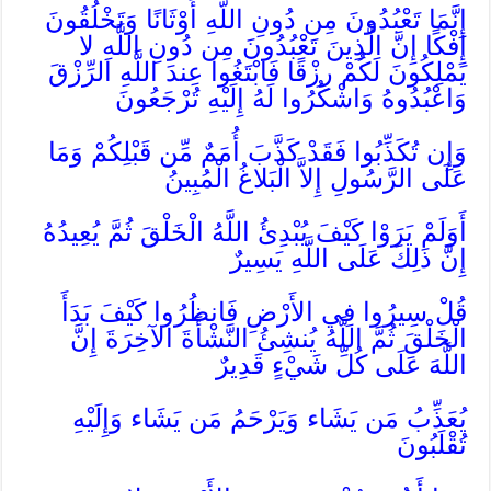
إِنَّمَا تَعْبُدُونَ مِن دُونِ اللَّهِ أَوْثَانًا وَتَخْلُقُونَ
إِفْكًا إِنَّ الَّذِينَ تَعْبُدُونَ مِن دُونِ اللَّهِ لا
يَمْلِكُونَ لَكُمْ رِزْقًا فَابْتَغُوا عِندَ اللَّهِ الرِّزْقَ
وَاعْبُدُوهُ وَاشْكُرُوا لَهُ إِلَيْهِ تُرْجَعُونَ
وَإِن تُكَذِّبُوا فَقَدْ كَذَّبَ أُمَمٌ مِّن قَبْلِكُمْ وَمَا
عَلَى الرَّسُولِ إِلاَّ الْبَلاغُ الْمُبِينُ
أَوَلَمْ يَرَوْا كَيْفَ يُبْدِئُ اللَّهُ الْخَلْقَ ثُمَّ يُعِيدُهُ
إِنَّ ذَلِكَ عَلَى اللَّهِ يَسِيرٌ
قُلْ سِيرُوا فِي الأَرْضِ فَانظُرُوا كَيْفَ بَدَأَ
الْخَلْقَ ثُمَّ اللَّهُ يُنشِئُ النَّشْأَةَ الآخِرَةَ إِنَّ
اللَّهَ عَلَى كُلِّ شَيْءٍ قَدِيرٌ
يُعَذِّبُ مَن يَشَاء وَيَرْحَمُ مَن يَشَاء وَإِلَيْهِ
تُقْلَبُونَ