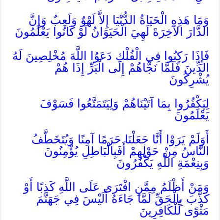
وَمَا هَذِهِ الْحَيَاةُ الدُّنْيَا إِلاَّ لَهْوٌ وَلَعِبٌ وَإِنَّ
الدَّارَ الآخِرَةَ لَهِيَ الْحَيَوَانُ لَوْ كَانُوا يَعْلَمُونَ
فَإِذَا رَكِبُوا فِي الْفُلْكِ دَعَوُا اللَّهَ مُخْلِصِينَ لَهُ
الدِّينَ فَلَمَّا نَجَّاهُمْ إِلَى الْبَرِّ إِذَا هُمْ
يُشْرِكُونَ
لِيَكْفُرُوا بِمَا آتَيْنَاهُمْ وَلِيَتَمَتَّعُوا فَسَوْفَ
يَعْلَمُونَ
أَوَلَمْ يَرَوْا أَنَّا جَعَلْنَا حَرَمًا آمِنًا وَيُتَخَطَّفُ
النَّاسُ مِنْ حَوْلِهِمْ أَفَبِالْبَاطِلِ يُؤْمِنُونَ
وَبِنِعْمَةِ اللَّهِ يَكْفُرُونَ
وَمَنْ أَظْلَمُ مِمَّنِ افْتَرَى عَلَى اللَّهِ كَذِبًا أَوْ
كَذَّبَ بِالْحَقِّ لَمَّا جَاءَهُ أَلَيْسَ فِي جَهَنَّمَ
مَثْوًى لِّلْكَافِرِينَ