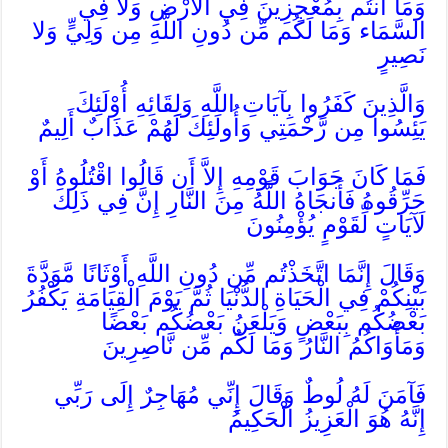
وَمَا أَنتُم بِمُعْجِزِينَ فِي الأَرْضِ وَلا فِي
السَّمَاء وَمَا لَكُم مِّن دُونِ اللَّهِ مِن وَلِيٍّ وَلا
نَصِيرٍ
وَالَّذِينَ كَفَرُوا بِآيَاتِ اللَّهِ وَلِقَائِهِ أُوْلَئِكَ
يَئِسُوا مِن رَّحْمَتِي وَأُولَئِكَ لَهُمْ عَذَابٌ أَلِيمٌ
فَمَا كَانَ جَوَابَ قَوْمِهِ إِلاَّ أَن قَالُوا اقْتُلُوهُ أَوْ
حَرِّقُوهُ فَأَنجَاهُ اللَّهُ مِنَ النَّارِ إِنَّ فِي ذَلِكَ
لَآيَاتٍ لِّقَوْمٍ يُؤْمِنُونَ
وَقَالَ إِنَّمَا اتَّخَذْتُم مِّن دُونِ اللَّهِ أَوْثَانًا مَّوَدَّةَ
بَيْنِكُمْ فِي الْحَيَاةِ الدُّنْيَا ثُمَّ يَوْمَ الْقِيَامَةِ يَكْفُرُ
بَعْضُكُم بِبَعْضٍ وَيَلْعَنُ بَعْضُكُم بَعْضًا
وَمَأْوَاكُمُ النَّارُ وَمَا لَكُم مِّن نَّاصِرِينَ
فَآمَنَ لَهُ لُوطٌ وَقَالَ إِنِّي مُهَاجِرٌ إِلَى رَبِّي
إِنَّهُ هُوَ الْعَزِيزُ الْحَكِيمُ