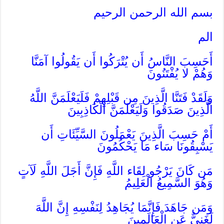
بسم الله الرحمن الرحيم
الم
أَحَسِبَ النَّاسُ أَن يُتْرَكُوا أَن يَقُولُوا آمَنَّا
وَهُمْ لا يُفْتَنُونَ
وَلَقَدْ فَتَنَّا الَّذِينَ مِن قَبْلِهِمْ فَلَيَعْلَمَنَّ اللَّهُ
الَّذِينَ صَدَقُوا وَلَيَعْلَمَنَّ الْكَاذِبِينَ
أَمْ حَسِبَ الَّذِينَ يَعْمَلُونَ السَّيِّئَاتِ أَن
يَسْبِقُونَا سَاء مَا يَحْكُمُونَ
مَن كَانَ يَرْجُو لِقَاء اللَّهِ فَإِنَّ أَجَلَ اللَّهِ لَآتٍ
وَهُوَ السَّمِيعُ الْعَلِيمُ
وَمَن جَاهَدَ فَإِنَّمَا يُجَاهِدُ لِنَفْسِهِ إِنَّ اللَّهَ
لَغَنِيٌّ عَنِ الْعَالَمِينَ