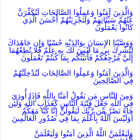
وَالَّذِينَ آمَنُوا وَعَمِلُوا الصَّالِحَاتِ لَنُكَفِّرَنَّ
عَنْهُمْ سَيِّئَاتِهِمْ وَلَنَجْزِيَنَّهُمْ أَحْسَنَ الَّذِي
كَانُوا يَعْمَلُونَ
وَوَصَّيْنَا الإِنسَانَ بِوَالِدَيْهِ حُسْنًا وَإِن جَاهَدَاكَ
لِتُشْرِكَ بِي مَا لَيْسَ لَكَ بِهِ عِلْمٌ فَلا تُطِعْهُمَا
إِلَيَّ مَرْجِعُكُمْ فَأُنَبِّئُكُم بِمَا كُنتُمْ تَعْمَلُونَ
وَالَّذِينَ آمَنُوا وَعَمِلُوا الصَّالِحَاتِ لَنُدْخِلَنَّهُمْ
فِي الصَّالِحِينَ
وَمِنَ النَّاسِ مَن يَقُولُ آمَنَّا بِاللَّهِ فَإِذَا أُوذِيَ
فِي اللَّهِ جَعَلَ فِتْنَةَ النَّاسِ كَعَذَابِ اللَّهِ وَلَئِن
جَاءَ نَصْرٌ مِّن رَّبِّكَ لَيَقُولُنَّ إِنَّا كُنَّا مَعَكُمْ
أَوَلَيْسَ اللَّهُ بِأَعْلَمَ بِمَا فِي صُدُورِ الْعَالَمِينَ
وَلَيَعْلَمَنَّ اللَّهُ الَّذِينَ آمَنُوا وَلَيَعْلَمَنَّ