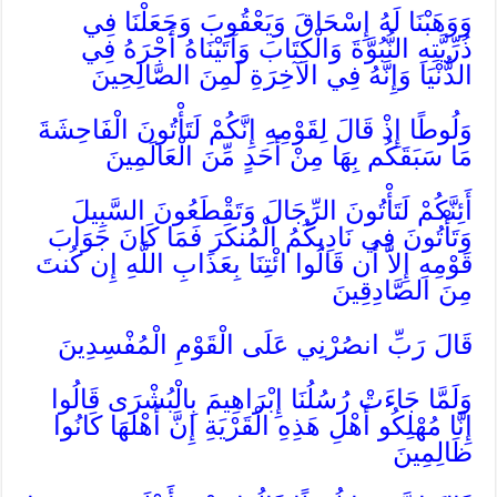
وَوَهَبْنَا لَهُ إِسْحَاقَ وَيَعْقُوبَ وَجَعَلْنَا فِي
ذُرِّيَّتِهِ النُّبُوَّةَ وَالْكِتَابَ وَآتَيْنَاهُ أَجْرَهُ فِي
الدُّنْيَا وَإِنَّهُ فِي الآخِرَةِ لَمِنَ الصَّالِحِينَ
وَلُوطًا إِذْ قَالَ لِقَوْمِهِ إِنَّكُمْ لَتَأْتُونَ الْفَاحِشَةَ
مَا سَبَقَكُم بِهَا مِنْ أَحَدٍ مِّنَ الْعَالَمِينَ
أَئِنَّكُمْ لَتَأْتُونَ الرِّجَالَ وَتَقْطَعُونَ السَّبِيلَ
وَتَأْتُونَ فِي نَادِيكُمُ الْمُنكَرَ فَمَا كَانَ جَوَابَ
قَوْمِهِ إِلاَّ أَن قَالُوا ائْتِنَا بِعَذَابِ اللَّهِ إِن كُنتَ
مِنَ الصَّادِقِينَ
قَالَ رَبِّ انصُرْنِي عَلَى الْقَوْمِ الْمُفْسِدِينَ
وَلَمَّا جَاءَتْ رُسُلُنَا إِبْرَاهِيمَ بِالْبُشْرَى قَالُوا
إِنَّا مُهْلِكُو أَهْلِ هَذِهِ الْقَرْيَةِ إِنَّ أَهْلَهَا كَانُوا
ظَالِمِينَ