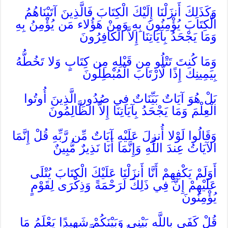
وَكَذَلِكَ أَنزَلْنَا إِلَيْكَ الْكِتَابَ فَالَّذِينَ آتَيْنَاهُمُ
الْكِتَابَ يُؤْمِنُونَ بِهِ وَمِنْ هَؤُلاء مَن يُؤْمِنُ بِهِ
وَمَا يَجْحَدُ بِآيَاتِنَا إِلاَّ الْكَافِرُونَ
وَمَا كُنتَ تَتْلُو مِن قَبْلِهِ مِن كِتَابٍ وَلا تَخُطُّهُ
بِيَمِينِكَ إِذًا لّارْتَابَ الْمُبْطِلُونَ
بَلْ هُوَ آيَاتٌ بَيِّنَاتٌ فِي صُدُورِ الَّذِينَ أُوتُوا
الْعِلْمَ وَمَا يَجْحَدُ بِآيَاتِنَا إِلاَّ الظَّالِمُونَ
وَقَالُوا لَوْلا أُنزِلَ عَلَيْهِ آيَاتٌ مِّن رَّبِّهِ قُلْ إِنَّمَا
الآيَاتُ عِندَ اللَّهِ وَإِنَّمَا أَنَا نَذِيرٌ مُّبِينٌ
أَوَلَمْ يَكْفِهِمْ أَنَّا أَنزَلْنَا عَلَيْكَ الْكِتَابَ يُتْلَى
عَلَيْهِمْ إِنَّ فِي ذَلِكَ لَرَحْمَةً وَذِكْرَى لِقَوْمٍ
يُؤْمِنُونَ
قُلْ كَفَى بِاللَّهِ بَيْنِي وَبَيْنَكُمْ شَهِيدًا يَعْلَمُ مَا