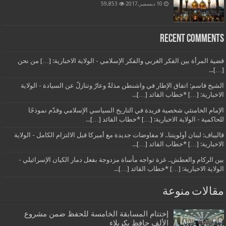
10 ديسمبر,2017
59,853
Recent Comments
قضية المرأة بين الفكر الغربي والفكر الإسلامي - الولاية الاخبارية: […] من نحن
[…]...
الشيخ قاسم: اتفاق الإطار في واشنطن مذلةٌ وعارٌ وتنازلٌ عن السيادة - الولاية
الاخبارية: […] *خطاب القائد […]...
الإمام الخامنئي شخصية فريدة في التاريخ السياسي الإسلامي وقدّم نموذجًا
للحاكمية - الولاية الاخبارية: […] *خطاب القائد […]...
قاليباف: لبنان أولويتنا.. لا مفاوضات جديدة مع أميركا قبل الالتزام الكامل - الولاية
الاخبارية: […] *خطاب القائد […]...
بين الركام والعطش.. غزة تواجه مأساة مزدوجة بفعل دمار الكيان الإسرائيلي -
الولاية الاخبارية: […] *خطاب القائد […]...
مقالات منوعة
إختتام المسابقة الخامسة للحفظ ضمن مشروع
الألف حافظ بکربلاء