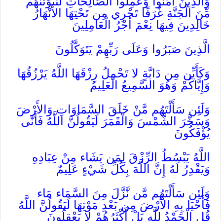
وَالَّذِينَ آمَنُوا وَعَمِلُوا الصَّالِحَاتِ لَنُبَوِّئَنَّهُم
مِّنَ الْجَنَّةِ غُرَفًا تَجْرِي مِن تَحْتِهَا الأَنْهَارُ
خَالِدِينَ فِيهَا نِعْمَ أَجْرُ الْعَامِلِينَ
الَّذِينَ صَبَرُوا وَعَلَى رَبِّهِمْ يَتَوَكَّلُونَ
وَكَأَيِّن مِن دَابَّةٍ لا تَحْمِلُ رِزْقَهَا اللَّهُ يَرْزُقُهَا
وَإِيَّاكُمْ وَهُوَ السَّمِيعُ الْعَلِيمُ
وَلَئِن سَأَلْتَهُم مَّنْ خَلَقَ السَّمَاوَاتِ وَالأَرْضَ
وَسَخَّرَ الشَّمْسَ وَالْقَمَرَ لَيَقُولُنَّ اللَّهُ فَأَنَّى
يُؤْفَكُونَ
اللَّهُ يَبْسُطُ الرِّزْقَ لِمَن يَشَاء مِنْ عِبَادِهِ
وَيَقْدِرُ لَهُ إِنَّ اللَّهَ بِكُلِّ شَيْءٍ عَلِيمٌ
وَلَئِن سَأَلْتَهُم مَّن نَّزَّلَ مِنَ السَّمَاء مَاء
فَأَحْيَا بِهِ الأَرْضَ مِن بَعْدِ مَوْتِهَا لَيَقُولُنَّ اللَّهُ
قُلِ الْحَمْدُ لِلَّهِ بَلْ أَكْثَرُهُمْ لا يَعْقِلُونَ