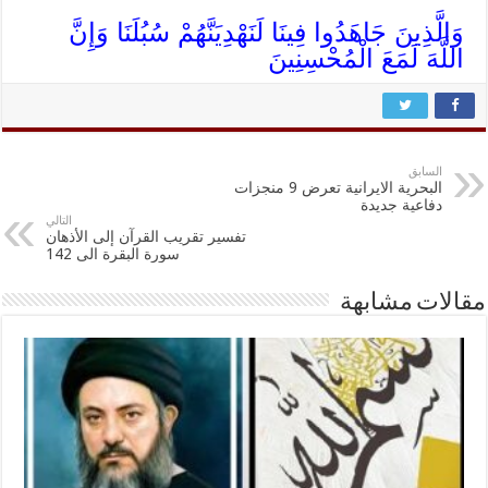
وَالَّذِينَ جَاهَدُوا فِينَا لَنَهْدِيَنَّهُمْ سُبُلَنَا وَإِنَّ
اللَّهَ لَمَعَ الْمُحْسِنِينَ
السابق
البحرية الايرانية تعرض 9 منجزات
دفاعية جديدة
التالي
تفسير تقريب القرآن إلى الأذهان
سورة البقرة الى 142
مقالات مشابهة