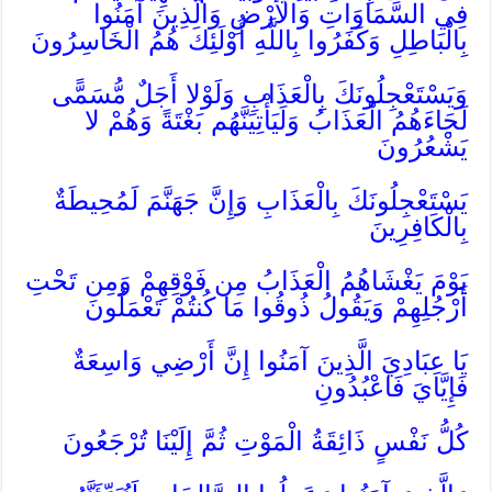
فِي السَّمَاوَاتِ وَالأَرْضِ وَالَّذِينَ آمَنُوا
بِالْبَاطِلِ وَكَفَرُوا بِاللَّهِ أُوْلَئِكَ هُمُ الْخَاسِرُونَ
وَيَسْتَعْجِلُونَكَ بِالْعَذَابِ وَلَوْلا أَجَلٌ مُّسَمًّى
لَجَاءَهُمُ الْعَذَابُ وَلَيَأْتِيَنَّهُم بَغْتَةً وَهُمْ لا
يَشْعُرُونَ
يَسْتَعْجِلُونَكَ بِالْعَذَابِ وَإِنَّ جَهَنَّمَ لَمُحِيطَةٌ
بِالْكَافِرِينَ
يَوْمَ يَغْشَاهُمُ الْعَذَابُ مِن فَوْقِهِمْ وَمِن تَحْتِ
أَرْجُلِهِمْ وَيَقُولُ ذُوقُوا مَا كُنتُمْ تَعْمَلُونَ
يَا عِبَادِيَ الَّذِينَ آمَنُوا إِنَّ أَرْضِي وَاسِعَةٌ
فَإِيَّايَ فَاعْبُدُونِ
كُلُّ نَفْسٍ ذَائِقَةُ الْمَوْتِ ثُمَّ إِلَيْنَا تُرْجَعُونَ