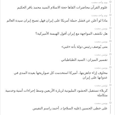
‏يوم واحد مضت
علوم القرآن محاضرات القاها حجة الاسلام السيد محمد باقر الحكيم
‏يوم واحد مضت
ماذا لو أعلن عن فشل حملة أمريكا على إيران فهل تصبح إيران سيدة العالم
‏يومين مضت
هل تكشف المواجهة مع إيران أفول الهيمنة الأميركية؟
‏يومين مضت
متى يُوصف رئيس دولة بأنه «غبي»
‏يومين مضت
تفسير الميزان : السيد الطباطبائي
‏يومين مضت
مخاوف إزاء جاهزيتها.. أميركا استخدمت كل صواريخها بعيدة المدى في
عدوانها على إيران
‏يومين مضت
كربلاء تستقبل الحشود المليونية لزيارة الأربعين وسط إجراءات أمنية وخدمية
متكاملة
‏يومين مضت
على خطى الحسين (عليه السلام) د. أحمد راسم النفيس