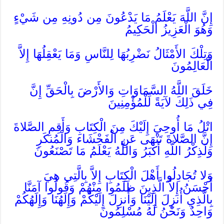
إِنَّ اللَّهَ يَعْلَمُ مَا يَدْعُونَ مِن دُونِهِ مِن شَيْءٍ
وَهُوَ الْعَزِيزُ الْحَكِيمُ
وَتِلْكَ الأَمْثَالُ نَضْرِبُهَا لِلنَّاسِ وَمَا يَعْقِلُهَا إِلاَّ
الْعَالِمُونَ
خَلَقَ اللَّهُ السَّمَاوَاتِ وَالأَرْضَ بِالْحَقِّ إِنَّ
فِي ذَلِكَ لآيَةً لِّلْمُؤْمِنِينَ
اتْلُ مَا أُوحِيَ إِلَيْكَ مِنَ الْكِتَابِ وَأَقِمِ الصَّلاةَ
إِنَّ الصَّلاةَ تَنْهَى عَنِ الْفَحْشَاء وَالْمُنكَرِ
وَلَذِكْرُ اللَّهِ أَكْبَرُ وَاللَّهُ يَعْلَمُ مَا تَصْنَعُونَ
وَلا تُجَادِلُوا أَهْلَ الْكِتَابِ إِلاَّ بِالَّتِي هِيَ
أَحْسَنُ إِلاَّ الَّذِينَ ظَلَمُوا مِنْهُمْ وَقُولُوا آمَنَّا
بِالَّذِي أُنزِلَ إِلَيْنَا وَأُنزِلَ إِلَيْكُمْ وَإِلَهُنَا وَإِلَهُكُمْ
وَاحِدٌ وَنَحْنُ لَهُ مُسْلِمُونَ