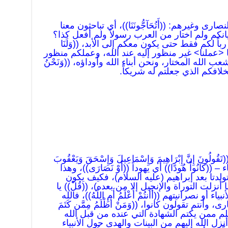
صارى وغيرهم: ((أَتُحَآجُّونَنَا))، أي تباحثون معنا
أديانكم ولم اختار من العرب رسولاً ولم أفعل كذا؟
ه ليس رباً لكم فقط حتى يكون معكم إلى الأبد، ((وَلَنَا
ليس علمنا <عملنا> غير منظور إليه عند الله، وعملكم منظور
ب الله المختار، ونحن أبناء الله وأوداؤه، ((وَنَحْنُ
ً بخلافكم الذي جعلتم له شريكاً.
لُونَ إِنَّ إِبْرَاهِيمَ وَإِسْمَاعِيلَ وَإِسْحَقَ وَيَعْقُوبَ
 ((كَانُواْ هُودًا)) أي يهوداً ((أَوْ نَصَارَى))، وهذا
تولدتا بعد إبراهيم (عليه السلام)، فكيف يكون
نزلت التوراة والإنجيل إلا من بعده)، ((قُلْ)) يا
أو نصرانيتهم ((أَأَنتُمْ أَعْلَمُ أَمِ اللّهُ))، فالله
وأنتم تقولون كانوا، ((وَمَنْ أَظْلَمُ مِمَّن كَتَمَ
 أحد أظلم ممن يكتم الشهادة التي عنده من قبل الله
نزل الله إليهم من البينات والهدى حول الأنبياء