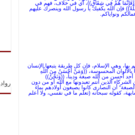
إِنَّمَا هُمْ فِي شِقَاقٍ))، أي في خلاف، فهم في
اللّهُ)) فإن الله يكفيك يا رسول الله وينصرك عليهم
 بأعمالكم ونواياكم.
نفسكم بها، وهي الإسلام، فإن كل طريقة يتبعها الإنسان
ألوان المحسوسة، ((وَمَنْ أَحْسَنُ مِنَ اللّهِ
 أحد أحسن من الله صبغة وديناً، ((وَنَحْنُ))
من الشركاء الذين أنتم تعبدونها مع الله أو من دون
رواد 
الصبغة” أن النصارى كانوا يصبغون أولادهم بماء
ابهة، كقوله سبحانه (تعلم ما في نفسي، ولا أعلم