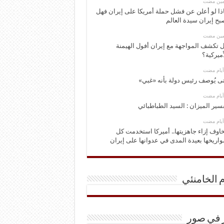
ومين مضت
ذا لو أعلن عن فشل حملة أمريكا على إيران فهل
بح إيران سيدة العالم
ومين مضت
 تكشف المواجهة مع إيران أفول الهيمنة
أميركية؟
ى يُوصف رئيس دولة بأنه «غبي»
سير الميزان : السيد الطباطبائي
اوف إزاء جاهزيتها.. أميركا استخدمت كل
اريخها بعيدة المدى في عدوانها على إيران
م الخامنئي
ر في صور