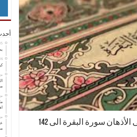
أحدث
بص
كي
‏ي
ال
مض
‏ي
ما
اه
‏ي
لأذهان سورة البقرة الى 142
عل
مح