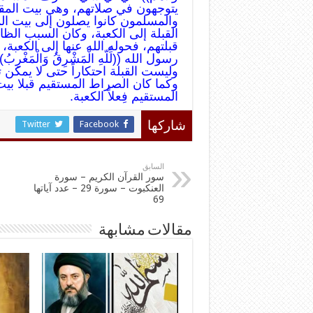
يتوجهون في صلاتهم، وهي بيت المق
والمسلمون كانوا يصلون إلى بيت ال
القبلة إلى الكعبة، وكان السبب الظاه
قبلتهم، فحوله الله عنها إلى الكعبة، 
رسول الله ((لِّلّهِ الْمَشْرِقُ وَالْمَ
وليست القبلة احتكاراً حتى لا يمكن تحويله
وكما كان الصراط المستقيم قبلا ب
المستقيم فِعلاً الكعبة.
Twitter
Facebook
شاركها
السابق
سور القرآن الكريم – سورة
العنكبوت – سورة 29 – عدد آياتها
69
مقالات مشابهة