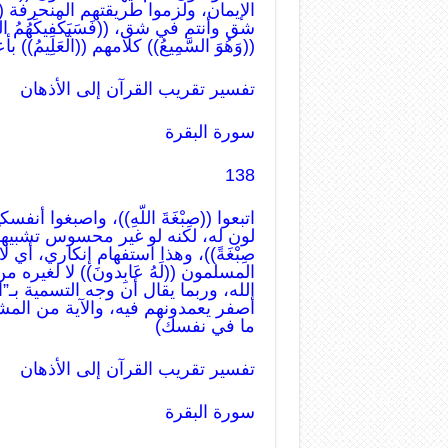
الإيمان، ولزموا طريقتهم المنحرفة ((فَ
شق وأنتم في شق، ((فَسَيَكْفِيكَهُمُ 
((وَهُوَ السَّمِيعُ)) كلامهم ((الْعَلِيمُ))
تفسير تقريب القرآن إلى الأذهان
سورة البقرة
138
اتبعوا ((صِبْغَةَ اللّهِ))، واصبغوا أ
لون له، لكنه لو غير محسوس تشبيهاً بال
صِبْغَةً))، وهذا استفهام إنكاري، أي لا
المسلمون ((لَهُ عَابِدونَ)) لا لغيره 
الله، وربما يقال أن وجه التسمية بـ”
أصفر يعمدونهم فيه، والآية من المش
ما في نفسك)
تفسير تقريب القرآن إلى الأذهان
سورة البقرة