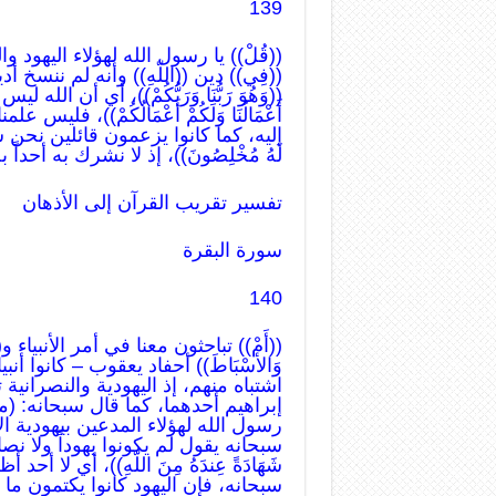
139
((قُلْ)) يا رسول الله لهؤلاء اليهود والن
((فِي)) دين ((اللّهِ)) وأنه لم ننسخ 
((وَهُوَ رَبُّنَا وَرَبُّكُمْ))، أي أن الل
أَعْمَالُنَا وَلَكُمْ أَعْمَالُكُمْ))، ف
إليه، كما كانوا يزعمون قائلين نحن شع
لَهُ مُخْلِصُونَ))، إذ لا نشرك به أحدا
تفسير تقريب القرآن إلى الأذهان
سورة البقرة
140
((أَمْ)) تباحثون معنا في أمر الأنبياء و((تَقُو
وَالأسْبَاطَ)) أحفاد يعقوب – كانوا أنبياء –
اشتباه منهم، إذ اليهودية والنصرانية 
إبراهيم أحدهما، كما قال سبحانه: (ما أ
رسول الله لهؤلاء المدعين بيهودية الأنبياء 
سبحانه يقول لم يكونوا يهوداً ولا نصارى، 
شَهَادَةً عِندَهُ مِنَ اللّهِ))، أي لا
سبحانه، فإن اليهود كانوا يكتمون ما أ