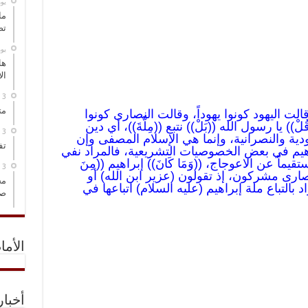
‏ي
ما
تص
‏ي
هل
ال
مت
))، أي قالت اليهود كونوا يهوداً، وقالت النصارى كونوا
لْ)) يا رسول الله ((بَلْ)) نتبع ((مِلَّةَ))، أي دين
يهودية والنصرانية، وإنما هي الإسلام المصفى وإن
تف
راهيم في بعض الخصوصيات التشريعية، فالمراد نفي
تقيماً عن الاعوجاج، ((وَمَا كَانَ)) إبراهيم ((مِنَ
 والنصارى مشركون، إذ تقولون (عزير ابن الله) أو
مخ
 بالتباع ملة إبراهيم (عليه السلام) اتباعها في
صو
الأما
أخبا