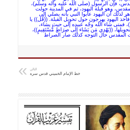
دس، فإن الرسول (صلى الله عليه وآله وسلم)،
مقدس، وهو قبلة اليهود، ثم في المدينة حولت
ر لذلك أن اليهود عابوا النبي بأنه يصلي إلى
فأخذ اليهود يهرجون حول تحويل القبلة. ((قُل)) يا
غْرِبُ))، فمتى شاء الله وجّه عبيده إلى حيث يشاء،
ا، ((يَهْدِي مَن يَشَاء إِلَى صِرَاطٍ مُّسْتَقِيمٍ))،
يت المقدس حال التوجه كذلك صار الصراط
التالي
خط الإمام الخميني قدس سره