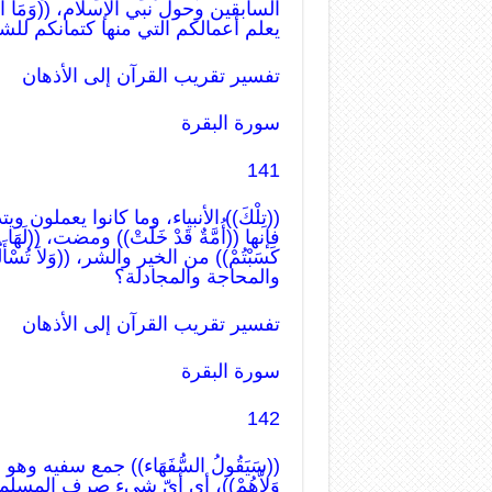
السابقين وحول نبي الإسلام، ((وَمَا اللّهُ)
يعلم أعمالكم التي منها كتمانكم للشه
تفسير تقريب القرآن إلى الأذهان
سورة البقرة
141
((تِلْكَ)) الأنبياء، وما كانوا يعملون
فإنها ((أُمَّةٌ قَدْ خَلَتْ)) ومضت، ((لَهَا
كَسَبْتُمْ)) من الخير والشر، ((وَلاَ تُسْأَلُ
والمحاجة والمجادلة؟
تفسير تقريب القرآن إلى الأذهان
سورة البقرة
142
((سَيَقُولُ السُّفَهَاء)) جمع سفيه وهو
وَلاَّهُمْ))، أي أيّ شيء صرف المسلمين ((عَن