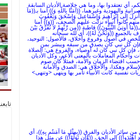
يكم، أي تعتقدوا بها، وما هي خلاصة الأديان السابقة
 واليهودية وغيرهما، ((آمَنَّا بِاللّهِ وَ)) آمنا بـ((مَآ
زِلَ إِلَى إِبْرَاهِيمَ وَإِسْمَاعِيلَ وَإِسْحَقَ وَيَعْقُوبَ
ً منهم كانوا أنبياء نزلت عليهم الصحف، ((وَ)) آمنا
أُوتِيَ النَّبِيُّونَ)) قاطبة ((مِن رَّبِّهِمْ لاَ نُفَرِّقُ بَيْنَ
نعترف بالجميع ((وَنَحْنُ لَهُ))، أي لله سبحانه
هم يتلخص في أصول وفروع وأخلاق، فالأصول: التوحيد،
د، فإن كل نبي كان يصدق من سبقه ويبشر بمن
، فإن كل نبي كان له أوصياء، والفروع هي: الصلاة
ت وأحكام المعاملات بالمعنى الأعم، وكل الأديان
سب اقتضاء الزمان والأمة، فمثلاً كان صوم
ام وهكذا، والأخلاق هي: الصدق والأمانة
يات نفسية كانت الأنبياء تأمر بها وينهى <وتنهى>
تابعن
من سائر الأديان والفرق ((بِمِثْلِ مَا آمَنتُم بِهِ))، أي
تَدَواْ)) إلى الحق، ((وَّإِن تَوَلَّوْاْ)) عن مثل هذا