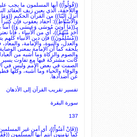
((قُولُواْ)) أيها المسلمون ما يجب عل
واللاحقة، الذي يعين زيف العقائد النصرانية
أُنزِلَ إِلَيْنَا)) من القرآن الحكيم ((وَمَا أُن
وَالأسْبَاطِ)): أحفاد يعقوب فإن كثيرا
بـ((مَا أُوتِيَ مُوسَى وَعِيسَى وَ)) آمنا بـ((مَا 
أَحَدٍ مِّنْهُمْ))، أي من الأنبياء ، فإنا 
((مُسْلِمُونَ)) فإن دين الأنبياء كل
والعدل، والنبوة، والإمامة، والمعا
يلحقه كما أن الإمامة بمعنى الوصاية
والصوم والزكاة وما أشبه من العبادا
كانت مشتركة فيها مع تفاوت يسير ح
الصمت في بعض الأمم وليس في الإسل
والوفاء والحياء وما أشبه، وكلها فطر
عن أضدادها.
تفسير تقريب القرآن إلى الأذهان
سورة البقرة
137
((فَإِنْ آمَنُواْ))، أي آمن غير المسلمين 
كما تؤمنون أنتم أيها المسلمون ((فَقَدِ اهْ