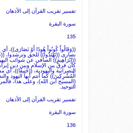
تفسير تقريب القرآن إلى الأذهان
سورة البقرة
135
((وَقَالُواْ كُونُواْ هُودًا أَوْ نَصَارَى
نصارى ((تَهْتَدُواْ)) للحق وترشدوا، ((قُ
((إِبْرَاهِيمَ)) الصافي عن شوائب ال
كان فرقٌ بين الإسلام وبين دين إب
النصرانية واليهودية، ((حَنِيفًا))، أي مس
الْمُشْرِكِينَ)) كما أنتم أيها اليهود
(المسيح ابن الله)، وعلى هذا، فالمراد
التوحيد.
تفسير تقريب القرآن إلى الأذهان
سورة البقرة
136