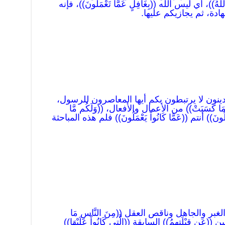
)، أي ليس الله ((بِغَافِلٍ عَمَّا تَعْمَلُونَ))، فإنه
ادة، ثم يجازيكم عليها.
 ويتدينون لا يرتبطون بكم أيها المعاصرون للرسول،
 مَا كَسَبَتْ)) من الأعمال والأفعال، ((وَلَكُم مَّا
ونَ)) أنتم ((عَمَّا كَانُواْ يَعْمَلُونَ)) فلم هذه المباحثة
 الغبر والجاهل وناقص العقل ((مِنَ النَّاسِ مَا
 قِبْلَتِهِمُ)) السابقة ((الَّتِي كَانُواْ عَلَيْهَا))